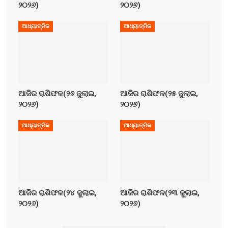
୨୦୨୬)
୨୦୨୬)
ଆଧ୍ୟାତ୍ମିକ
ଆଧ୍ୟାତ୍ମିକ
ଆଜିର ରାଶିଫଳ(୨୬ ଜୁଲାଇ,
ଆଜିର ରାଶିଫଳ(୨୫ ଜୁଲାଇ,
୨୦୨୬)
୨୦୨୬)
ଆଧ୍ୟାତ୍ମିକ
ଆଧ୍ୟାତ୍ମିକ
ଆଜିର ରାଶିଫଳ(୨୪ ଜୁଲାଇ,
ଆଜିର ରାଶିଫଳ(୨୩ ଜୁଲାଇ,
୨୦୨୬)
୨୦୨୬)