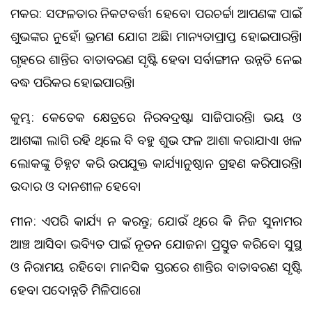
ମକର: ସଫଳତାର ନିକଟବର୍ତ୍ତୀ ହେବେ। ପରଚର୍ଚ୍ଚା ଆପଣଙ୍କ ପାଇଁ
ଶୁଭଙ୍କର ନୁହେଁ। ଭ୍ରମଣ ଯୋଗ ଅଛି। ମାନ୍ୟତାପ୍ରାପ୍ତ ହୋଇପାରନ୍ତି।
ଗୃହରେ ଶାନ୍ତିର ବାତାବରଣ ସୃଷ୍ଟି ହେବ। ସର୍ବାଙ୍ଗୀନ ଉନ୍ନତି ନେଇ
ବଦ୍ଧ ପରିକର ହୋଇପାରନ୍ତି।
କୁମ୍ଭ: କେତେକ କ୍ଷେତ୍ରରେ ନିରବଦ୍ରଷ୍ଟା ସାଜିପାରନ୍ତି। ଭୟ ଓ
ଆଶଙ୍କା ଲାଗି ରହି ଥିଲେ ବି ବହୁ ଶୁଭ ଫଳ ଆଶା କରାଯାଏ। ଖଳ
ଲୋକଙ୍କୁ ଚିହ୍ନଟ କରି ଉପଯୁକ୍ତ କାର୍ଯ୍ୟାନୁଷ୍ଠାନ ଗ୍ରହଣ କରିପାରନ୍ତି।
ଉଦାର ଓ ଦାନଶୀଳ ହେବେ।
ମୀନ: ଏପରି କାର୍ଯ୍ୟ ନ କରନ୍ତୁ; ଯୋଉଁ ଥିରେ କି ନିଜ ସୁନାମର
ଆଞ୍ଚ ଆସିବ। ଭବିଷ୍ୟତ ପାଇଁ ନୂତନ ଯୋଜନା ପ୍ରସ୍ତୁତ କରିବେ। ସୁସ୍ଥ
ଓ ନିରାମୟ ରହିବେ। ମାନସିକ ସ୍ତରରେ ଶାନ୍ତିର ବାତାବରଣ ସୃଷ୍ଟି
ହେବ। ପଦୋନ୍ନତି ମିଳିପାରେ।