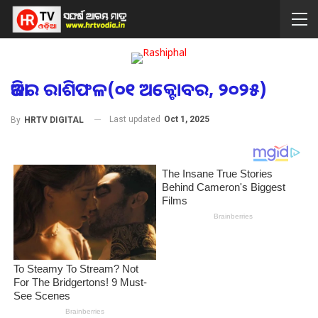
ଆଜିର ରାଶିଫଳ(୦୧ ଅକ୍ଟୋବର, ୨୦୨୫)
Last updated
Oct 1, 2025
By
HRTV DIGITAL