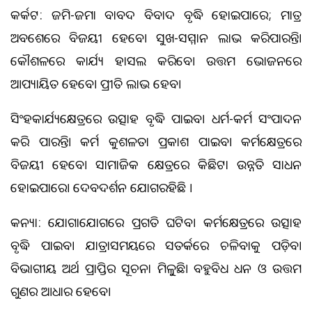
କର୍କଟ: ଜମି-ଜମା ବାବଦ ବିବାଦ ବୃଦ୍ଧି ହୋଇପାରେ; ମାତ୍ର
ଅବଶେଷରେ ବିଜୟୀ ହେବେ। ସୁଖ-ସମ୍ମାନ ଲାଭ କରିପାରନ୍ତି।
କୌଶଳରେ କାର୍ଯ୍ୟ ହାସଲ କରିବେ। ଉତ୍ତମ ଭୋଜନରେ
ଆପ୍ୟାୟିତ ହେବେ। ପ୍ରୀତି ଲାଭ ହେବ।
ସିଂହକାର୍ଯ୍ୟକ୍ଷେତ୍ରରେ ଉତ୍ସାହ ବୃଦ୍ଧି ପାଇବ। ଧର୍ମ-କର୍ମ ସଂପାଦନ
କରି ପାରନ୍ତି। କର୍ମ କୁଶଳତା ପ୍ରକାଶ ପାଇବ। କର୍ମକ୍ଷେତ୍ରରେ
ବିଜୟୀ ହେବେ। ସାମାଜିକ କ୍ଷେତ୍ରରେ କିଛିଟା ଉନ୍ନତି ସାଧନ
ହୋଇପାରେ। ଦେବଦର୍ଶନ ଯୋଗରହିଛି ।
କନ୍ୟା: ଯୋଗାଯୋଗରେ ପ୍ରଗତି ଘଟିବ। କର୍ମକ୍ଷେତ୍ରରେ ଉତ୍ସାହ
ବୃଦ୍ଧି ପାଇବ। ଯାତ୍ରାସମୟରେ ସତର୍କରେ ଚଳିବାକୁ ପଡ଼ିବ।
ବିଭାଗୀୟ ଅର୍ଥ ପ୍ରାପ୍ତିର ସୂଚନା ମିଳୁୁଛି। ବହୁବିଧ ଧନ ଓ ଉତ୍ତମ
ଗୁଣର ଆଧାର ହେବେ।