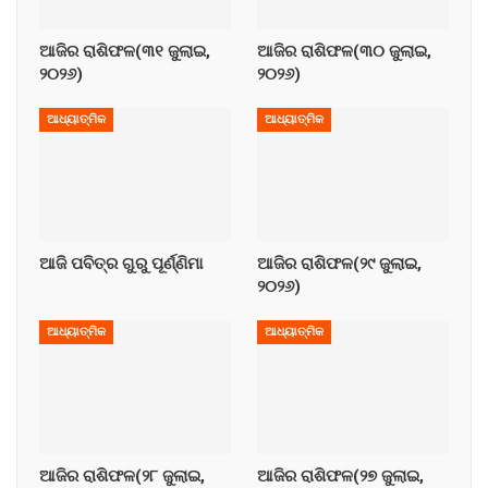
ଆଜିର ରାଶିଫଳ(୩୧ ଜୁଲାଇ,
ଆଜିର ରାଶିଫଳ(୩୦ ଜୁଲାଇ,
୨୦୨୬)
୨୦୨୬)
ଆଧ୍ୟାତ୍ମିକ
ଆଧ୍ୟାତ୍ମିକ
ଆଜି ପବିତ୍ର ଗୁରୁ ପୂର୍ଣ୍ଣିମା
ଆଜିର ରାଶିଫଳ(୨୯ ଜୁଲାଇ,
୨୦୨୬)
ଆଧ୍ୟାତ୍ମିକ
ଆଧ୍ୟାତ୍ମିକ
ଆଜିର ରାଶିଫଳ(୨୮ ଜୁଲାଇ,
ଆଜିର ରାଶିଫଳ(୨୭ ଜୁଲାଇ,