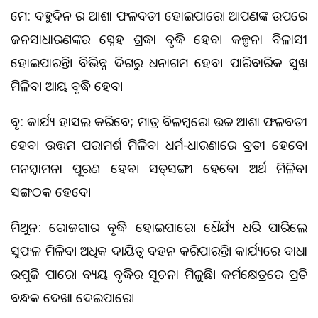
ମେଷ: ବହୁଦିନ ର ଆଶା ଫଳବତୀ ହୋଇପାରେ। ଆପଣଙ୍କ ଉପରେ
ଜନସାଧାରଣଙ୍କର ସ୍ନେହ ଶ୍ରଦ୍ଧା ବୃଦ୍ଧି ହେବ। କଳ୍ପନା ବିଳାସୀ
ହୋଇପାରନ୍ତି। ବିଭିନ୍ନ ଦିଗରୁ ଧନାଗମ ହେବ। ପାରିବାରିକ ସୁଖ
ମିଳିବ। ଆୟ ବୃଦ୍ଧି ହେବ।
ବୃଷ: କାର୍ଯ୍ୟ ହାସଲ କରିବେ; ମାତ୍ର ବିଳମ୍ବରେ। ଉଚ୍ଚ ଆଶା ଫଳବତୀ
ହେବ। ଉତ୍ତମ ପରାମର୍ଶ ମିଳିବ। ଧର୍ମ-ଧାରଣାରେ ବ୍ରତୀ ହେବେ।
ମନସ୍କାମନା ପୂରଣ ହେବ। ସତ୍‌ସଙ୍ଗୀ ହେବେ। ଅର୍ଥ ମିଳିବ।
ସଙ୍ଗଠକ ହେବେ।
ମିଥୁନ: ରୋଜଗାର ବୃଦ୍ଧି ହୋଇପାରେ। ଧୈର୍ଯ୍ୟ ଧରି ପାରିଲେ
ସୁଫଳ ମିଳିବ। ଅଧିକ ଦାୟିତ୍ବ ବହନ କରିପାରନ୍ତି। କାର୍ଯ୍ୟରେ ବାଧା
ଉପୁଜି ପାରେ। ବ୍ୟୟ ବୃଦ୍ଧିର ସୂଚନା ମିଳୁଛି। କର୍ମକ୍ଷେତ୍ରରେ ପ୍ରତି
ବନ୍ଧକ ଦେଖା ଦେଇପାରେ।