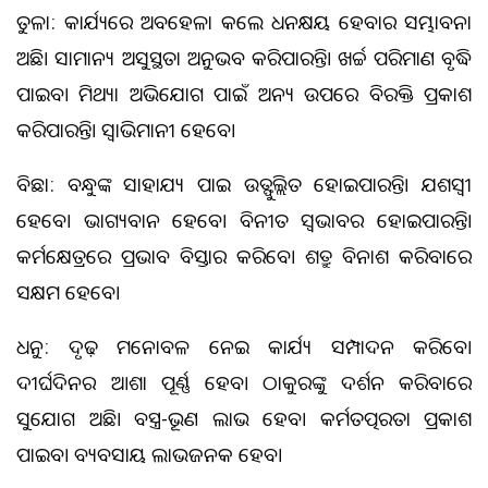
ତୁଳା: କାର୍ଯ୍ୟରେ ଅବହେଳା କଲେ ଧନକ୍ଷୟ ହେବାର ସମ୍ଭାବନା
ଅଛି। ସାମାନ୍ୟ ଅସୁସ୍ଥତା ଅନୁଭବ କରିପାରନ୍ତି। ଖର୍ଚ୍ଚ ପରିମାଣ ବୃଦ୍ଧି
ପାଇବ। ମିଥ୍ୟା ଅଭିଯୋଗ ପାଇଁ ଅନ୍ୟ ଉପରେ ବିରକ୍ତି ପ୍ରକାଶ
କରିପାରନ୍ତି। ସ୍ୱାଭିମାନୀ ହେବେ।
ବିଛା: ବନ୍ଧୁଙ୍କ ସାହାଯ୍ୟ ପାଇ ଉତ୍ଫୁଲ୍ଲିତ ହୋଇପାରନ୍ତି। ଯଶସ୍ୱୀ
ହେବେ। ଭାଗ୍ୟବାନ ହେବେ। ବିନୀତ ସ୍ୱଭାବର ହୋଇପାରନ୍ତି।
କର୍ମକ୍ଷେତ୍ରରେ ପ୍ରଭାବ ବିସ୍ତାର କରିବେ। ଶତ୍ରୁ ବିନାଶ କରିବାରେ
ସକ୍ଷମ ହେବେ।
ଧନୁ: ଦୃଢ଼ ମନୋବଳ ନେଇ କାର୍ଯ୍ୟ ସମ୍ପାଦନ କରିବେ।
ଦୀର୍ଘଦିନର ଆଶା ପୂର୍ଣ୍ଣ ହେବ। ଠାକୁରଙ୍କୁ ଦର୍ଶନ କରିବାରେ
ସୁଯୋଗ ଅଛି। ବସ୍ତ୍ର-ଭୂଷଣ ଲାଭ ହେବ। କର୍ମତତ୍ପରତା ପ୍ରକାଶ
ପାଇବ। ବ୍ୟବସାୟ ଲାଭଜନକ ହେବ।