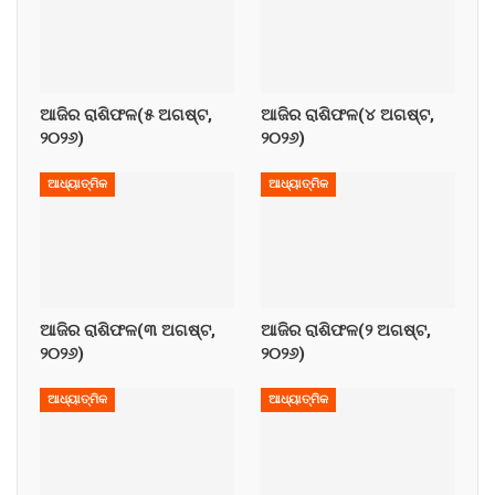
ଆଜିର ରାଶିଫଳ(୫ ଅଗଷ୍ଟ,
ଆଜିର ରାଶିଫଳ(୪ ଅଗଷ୍ଟ,
୨୦୨୬)
୨୦୨୬)
ଆଧ୍ୟାତ୍ମିକ
ଆଧ୍ୟାତ୍ମିକ
ଆଜିର ରାଶିଫଳ(୩ ଅଗଷ୍ଟ,
ଆଜିର ରାଶିଫଳ(୨ ଅଗଷ୍ଟ,
୨୦୨୬)
୨୦୨୬)
ଆଧ୍ୟାତ୍ମିକ
ଆଧ୍ୟାତ୍ମିକ