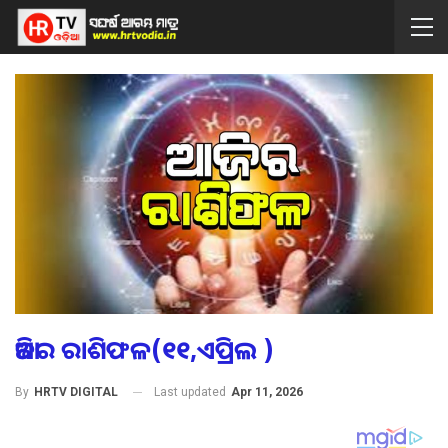
ଆଜିର ରାଶିଫଳ(୧୧,ଏପ୍ରିଲ )
Last updated
Apr 11, 2026
By
HRTV DIGITAL