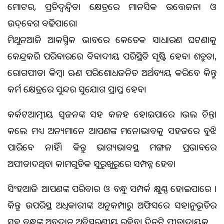
ମୋଟର, ପ୍ରତିଦ୍ୱନ୍ଦ୍ୱିତା କ୍ଷେତ୍ରରେ ମାନସିକ ଉତ୍ତେଜନା ଓ
ଉଦ୍‌ବେଗ ବଢିପାରେ।
ମିଥୁନଆଜି ଆକସ୍ମିକ ଭାବରେ କେତେକ ସାଧାରଣ ଘଟଣାକୁ
କେନ୍ଦ୍ରକରି ପରିବାରରେ ବିବାଦୀୟ ପରିସ୍ଥିତି ସୃଷ୍ଟି ହେବ। ଶତ୍ରୁତା,
ରୋଗପୀଡା କିମ୍ବା ଋଣ ପରିଶୋଧଜନିତ ଅର୍ଥବ୍ୟୟ କରିବେ କିନ୍ତୁ
କର୍ମ କ୍ଷେତ୍ରରେ ସୁନ୍ଦର ସୁଯୋଗ ପ୍ରାପ୍ତ ହେବ।
କର୍କଟଆତ୍ମୀୟ ସ୍ବଜନଙ୍କ ସହ କଳହ ହୋଇପାରେ ।ଭଲ ଚିନ୍ତା
କଲେ ମଧ୍ୟ ଅନ୍ୟମାନେ ଆପଣଙ୍କ ମନୋଭାବକୁ ସହଜରେ ବୁଝି
ପାରିବେ ନାହିଁ। କିନ୍ତୁ ଭାଗ୍ୟଭାବସ୍ଥ ମଙ୍ଗଳ ପ୍ରଭାବରେ
ଅପୀଡାଦଥିବା କାମଗୁଡିକ ସୁରୁଖୁରୁରେ ସମ୍ପନ୍ନ ହେବ।
ସିଂହଆଜି ଆପଣଙ୍କ ପରିବାର ଓ ବନ୍ଧୁ ସମ୍ପର୍କ କ୍ଷୁଣ୍ଣ ହୋଇପାରେ ।
କିନ୍ତୁ ଉପରିସ୍ଥ ଅଧିକାରୀଙ୍କ ଅନୁକମ୍ପାରୁ ଅଫିସରେ ସହାନୁଭୂତିର
ସହ ବନ୍ଧୁଙ୍କ ଅବଦାନ ଅବିସ୍ମରଣୀୟ ରହିବ। ଦିନଟି ପୀଡାଦାୟକ