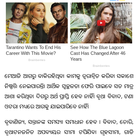
ମେଷଆଜି ଆଗରୁ ବାକିରହିଥିବା କାମକୁ ତ୍ୱରାନ୍ବିତ କରିବା ସକାଶେ
ନିଷ୍ପତ୍ତି ନେଇପାରନ୍ତି। ଆର୍ଥିକ ସ୍ବଚ୍ଛଳତା ଫେରି ପାଇବେ ସତ ମାତ୍ର
ଆଶା କରିଥିବା ଦିଗରୁ ଅର୍ଥ ପ୍ରାପ୍ତି ହେବ ନାହିଁ। ବୃଥା ବିବାଦ, ଟଣା
ଓଟରା ମଧ୍ୟରେ ଆଗକୁ ଯାଇପାରିବେ ନାହିଁ।
ବୃଷବାଣିଜ୍ୟ, ସନ୍ତାନଙ୍କ ସମସ୍ୟା ସମାଧାନ ହେବ । ବିବାଦ, ଚୋରି,
ବୃଥାଟନଜନିତ ଅପବ୍ୟୟର ସୀମା ଟପିଯିବ। ଗୃହସୀମା, ଗାଡି