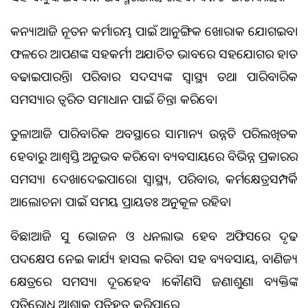
କନ୍ୟାଆଜି ନୂତନ କର୍ମାରମ୍ଭ ପାଇଁ ଆନୁଷଙ୍ଗିକ ଖୋରାକ ଯୋଗଇବ।
ଫଳରେ ଆପଣଙ୍କ ସହକର୍ମୀ ଅଯାଚିତ ଭାବରେ ସହଯୋଗର ହାତ
ବଢାଇପାରନ୍ତି। ପରିବାର ସଦସ୍ୟଙ୍କ ସ୍ବାସ୍ଥ୍ୟ ତଥା ପାରିବାରିକ
ସମସ୍ୟାର ତ୍ୱରିତ ସମାଧାନ ପାଇଁ ଚିନ୍ତା କରିବେ।
ତୁଳାଆଜି ପାରିବାରିକ ଅବସ୍ଥାରେ ସାମାନ୍ୟ ଉନ୍ନତି ପରିଲଖିତକ
ହେବାରୁ ଆଶ୍ୱସ୍ତି ଅନୁଭବ କରିବେ। ବ୍ୟବସାୟରେ ବିଭିନ୍ନ ପ୍ରକାରର
ସମସ୍ୟା ଦେଖାଦେଇପାରେ। ସ୍ବାସ୍ଥ୍ୟ, ପରିବାର, କର୍ମକ୍ଷେତ୍ରସମ୍ପର୍କି
ଆଲୋଚନା ପାଇଁ ସମୟ ପ୍ରାୟତଃ ଅନୁକୂଳ ରହିବ।
ବିଛାଆଜି ସୁ ଭୋଜନ ଓ ଧନଲାଭ ହେବ ଅଫିସରେ ଦୃଢ
ପଦକ୍ଷେପ ନେଇ କାର୍ଯ୍ୟ ହାସଲ କରିବା ସହ ବ୍ୟବସାୟ, ବାଣିଜ୍ୟ
କ୍ଷେତ୍ରରେ ସମସ୍ୟା ଦୂରହେବ ।କୌଣସି ଜଣାଶୁଣା ବ୍ୟକ୍ତିଙ୍କ
ପ୍ରତିରୋଧ ଆଶାକୁ ପ୍ରତିହତ କରିପାରେ