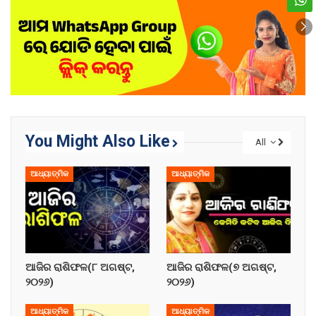
You Might Also Like
All
ଆଧ୍ୟାତ୍ମିକ
ଆଧ୍ୟାତ୍ମିକ
ଆଜିର ରାଶିଫଳ(୮ ଅଗଷ୍ଟ,
ଆଜିର ରାଶିଫଳ(୭ ଅଗଷ୍ଟ,
୨୦୨୬)
୨୦୨୬)
ଆଧ୍ୟାତ୍ମିକ
ଆଧ୍ୟାତ୍ମିକ