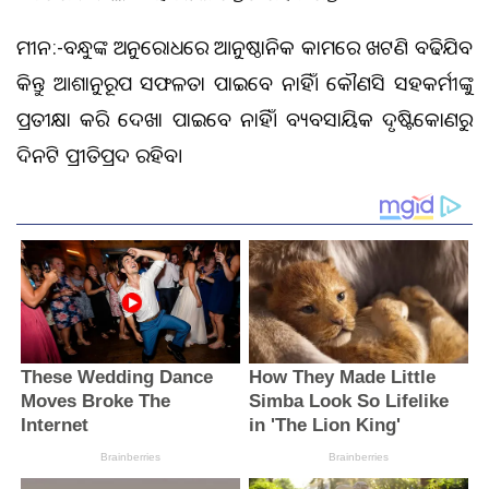
ମୀନ:-ବନ୍ଧୁଙ୍କ ଅନୁରୋଧରେ ଆନୁଷ୍ଠାନିକ କାମରେ ଖଟଣି ବଢିଯିବ
କିନ୍ତୁ ଆଶାନୁରୂପ ସଫଳତା ପାଇବେ ନାହିଁ। କୌଣସି ସହକର୍ମୀଙ୍କୁ
ପ୍ରତୀକ୍ଷା କରି ଦେଖା ପାଇବେ ନାହିଁ। ବ୍ୟବସାୟିକ ଦୃଷ୍ଟିକୋଣରୁ
ଦିନଟି ପ୍ରୀତିପ୍ରଦ ରହିବ।