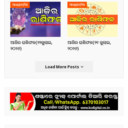
ଆଧ୍ୟାତ୍ମିକ
ଆଧ୍ୟାତ୍ମିକ
ଆଜିର ରାଶିଫଳ(୨୨ଜୁଲାଇ,
ଆଜିର ରାଶିଫଳ(୨୧ ଜୁଲାଇ,
୨୦୨୬)
୨୦୨୬)
Load More Posts