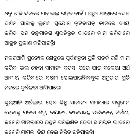
ଧନୁ ଆଜି ଦିନରେ ମନ ଭଲ ରହିବ ନାହିଁ । ପ୍ରତ୍ୟୁଷ ଯାତ୍ରାରେ ଦେବ
ଦର୍ଶନ ସାଙ୍ଗକୁ ଭ୍ରମଣ ସୁଯୋଗ ଜୁଟିବ।ସତ୍‌ କାମରେ ବ୍ୟୟ
କରିବା ସହ ବନ୍ଧୁମାନଙ୍କ ଶୁଭଚିନ୍ତକ ଭାବରେ କାମ କରିବାରେ
ଆଗ୍ରହ ପ୍ରକାଶ କରିପାରନ୍ତି।
ମକରଆଜି ପ୍ରତ୍ୟେକ କ୍ଷେତ୍ରରେ ପୂର୍ବଶତ୍ରୁତା ପ୍ରତି ସତର୍କ ରହି କାମ
କରିବା ଭଲ ହେବ। ସାମାନ୍ୟ ବଚସା ପରେ ଯାଇ ବକେୟା ଅର୍ଥ
ଆଦାୟ କରିବାରେ ସକ୍ଷମ ହୋଇପାରନ୍ତି।ବନ୍ଧୁଙ୍କ ଅନୁରାଗ ପ୍ରତି
ମନରେ ଦୁର୍ବଳତା ଆସିପାରେ।
କୁମ୍ଭଆଜି ଅର୍ଥଲାଭ ହେବ କିନ୍ତୁ ସାମାନ୍ୟ ସମସ୍ୟାର ସମ୍ମୁଖୀନ
ହେବାକୁ ପଡିବ। ଶିଳ୍ପ, ବାଣିଜ୍ୟ, ବ୍ୟବସାୟ, ପରିବହନ, ନିର୍ମାଣ,
କଚେରି ମାମଲାରେ ଉନ୍ନତି ପରିଲକ୍ଷିତ ହେବ। ସାମୟିକ ଭାବରେ
କଚେରି ମାମଲା ବିଷୟ ନେଇ ଚିନ୍ତିତ ରହିପାରନ୍ତି।