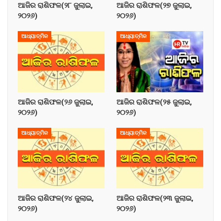
ଆଜିର ରାଶିଫଳ(୨୮ ଜୁଲାଇ,
ଆଜିର ରାଶିଫଳ(୨୭ ଜୁଲାଇ,
୨୦୨୬)
୨୦୨୬)
ଆଧ୍ୟାତ୍ମିକ
ଆଧ୍ୟାତ୍ମିକ
ଆଜିର ରାଶିଫଳ(୨୬ ଜୁଲାଇ,
ଆଜିର ରାଶିଫଳ(୨୫ ଜୁଲାଇ,
୨୦୨୬)
୨୦୨୬)
ଆଧ୍ୟାତ୍ମିକ
ଆଧ୍ୟାତ୍ମିକ
ଆଜିର ରାଶିଫଳ(୨୪ ଜୁଲାଇ,
ଆଜିର ରାଶିଫଳ(୨୩ ଜୁଲାଇ,
୨୦୨୬)
୨୦୨୬)