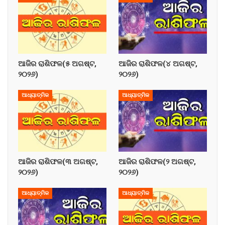
ଆଜିର ରାଶିଫଳ(୫ ଅଗଷ୍ଟ,
ଆଜିର ରାଶିଫଳ(୪ ଅଗଷ୍ଟ,
୨୦୨୬)
୨୦୨୬)
ଆଧ୍ୟାତ୍ମିକ
ଆଧ୍ୟାତ୍ମିକ
ଆଜିର ରାଶିଫଳ(୩ ଅଗଷ୍ଟ,
ଆଜିର ରାଶିଫଳ(୨ ଅଗଷ୍ଟ,
୨୦୨୬)
୨୦୨୬)
ଆଧ୍ୟାତ୍ମିକ
ଆଧ୍ୟାତ୍ମିକ