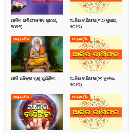
ଆଜିର ରାଶିଫଳ(୩୧ ଜୁଲାଇ,
ଆଜିର ରାଶିଫଳ(୩୦ ଜୁଲାଇ,
୨୦୨୬)
୨୦୨୬)
ଆଧ୍ୟାତ୍ମିକ
ଆଧ୍ୟାତ୍ମିକ
ଆଜି ପବିତ୍ର ଗୁରୁ ପୂର୍ଣ୍ଣିମା
ଆଜିର ରାଶିଫଳ(୨୯ ଜୁଲାଇ,
୨୦୨୬)
ଆଧ୍ୟାତ୍ମିକ
ଆଧ୍ୟାତ୍ମିକ