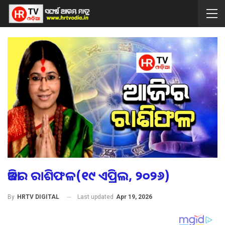
ଆଜିର ରାଶିଫଳ(୧୯ ଏପ୍ରିଲ, ୨୦୨୬)
Last updated
Apr 19, 2026
By
HRTV DIGITAL