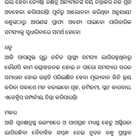
ଭଲ ହେବ। ଜ୍ୟେଷ୍ଠା ନକ୍ଷତ୍ର ଅନ୍ୟମାନଙ୍କ ବିଷୟ ଚିନ୍ତାକରି ନିଜ ପ୍ରତି
ଅବହେଳା କରିପାରନ୍ତି। ପୂର୍ବରୁ ଆଲୋଚନା କରିଥିବା ଅନୁଯାୟୀ
ବନ୍ଧୁଙ୍କଠାରୁ ଆପଣଙ୍କ ପ୍ରାପ୍ୟ ଅବଶ୍ୟ ପାଇବେ। ପାରିବାରିକ
ସମସ୍ୟାକୁ ସୁଧାରିବାରେ ସମର୍ଥ ହେବେ।
ଧନୁ
ଆଜି ପାପଯୁକ୍ତ ଗୁରୁ ଜନିତ ସ୍ବାସ୍ଥ୍ୟ ସମସ୍ୟା ଲାଗିରହୁଥିବାରୁ
କୌଣସି କାମ ଉତ୍ସାହଜନକ ହୋଇ ନ ପାରେ। ସମସ୍ୟାର ସରଳ
ସମାଧାନ ହୋଇ ଉନ୍ନତି ପରିଲକ୍ଷିତ ହେବ। ମୂଲ୍ୟବାନ ଜିନିଷ କ୍ରୟ
କରିବା ସକାଶେ ମନ ବଳାଇବେ। ଗୃହ, ଜମିଜମା, ପ୍ଲଟ କାରବାର,
ଏଜେନ୍ସିପ୍‌ ସମ୍ପର୍କୀୟ ଚିନ୍ତା କରିପାରନ୍ତି।
ମକର
ଆଜି ସ୍ବନକ୍ଷତ୍ରସ୍ଥ ଉଚ୍ଚାଂଶରେ ଓ ପାପଗ୍ରହ ମଧ୍ୟସ୍ଥ ହେତୁ ଅସ୍ଥିରତା
ଲାଗିରହିବ। ବୈବାହିକ ସମ୍ବନ୍ଧ ନେଇ ନୂତନ ବନ୍ଧୁ ପ୍ରସ୍ତାବ