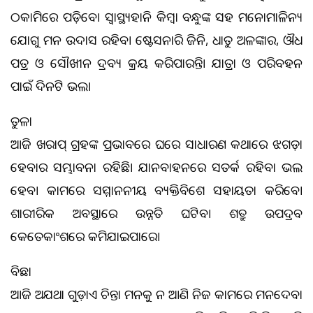
ଠକାମିରେ ପଡ଼ିବେ। ସ୍ବାସ୍ଥ୍ୟହାନି କିମ୍ବା ବନ୍ଧୁଙ୍କ ସହ ମନୋମାଳିନ୍ୟ
ଯୋଗୁ ମନ ଉଦାସ ରହିବ। ଷ୍ଟେସନାରି ଜିନିଷ, ଧାତୁ ଅଳଙ୍କାର, ଔଷଧ
ପତ୍ର ଓ ସୌଖୀନ ଦ୍ରବ୍ୟ କ୍ରୟ କରିପାରନ୍ତି। ଯାତ୍ରା ଓ ପରିବହନ
ପାଇଁ ଦିନଟି ଭଲ।
ତୁଳା
ଆଜି ଖରାପ୍ ଗ୍ରହଙ୍କ ପ୍ରଭାବରେ ଘରେ ସାଧାରଣ କଥାରେ ଝଗଡ଼ା
ହେବାର ସମ୍ଭାବନା ରହିଛି। ଯାନବାହନରେ ସତର୍କ ରହିବା ଭଲ
ହେବ। କାମରେ ସମ୍ମାନନୀୟ ବ୍ୟକ୍ତିବିଶେଷ ସହାୟତା କରିବେ।
ଶାରୀରିକ ଅବସ୍ଥାରେ ଉନ୍ନତି ଘଟିବ। ଶତ୍ରୁ ଉପଦ୍ରବ
କେତେକାଂଶରେ କମିଯାଇପାରେ।
ବିଛା
ଆଜି ଅଯଥା ଗୁଡ଼ାଏ ଚିନ୍ତା ମନକୁ ନ ଆଣି ନିଜ କାମରେ ମନଦେବା