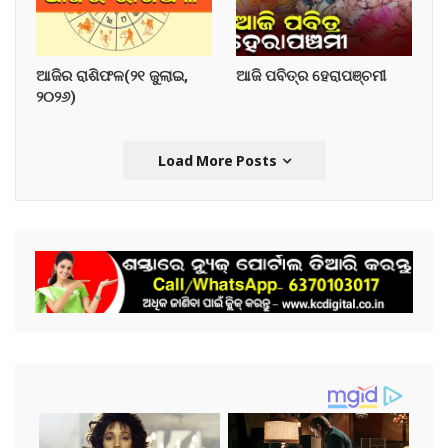
ଆଜିର ରାଶିଫଳ(୨୧ ଜୁଲାଇ,
ଆଜି ପବିତ୍ର ହେରାପଞ୍ଚମୀ
୨୦୨୬)
Load More Posts