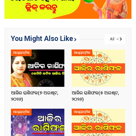
You Might Also Like
All
ଆଧ୍ୟାତ୍ମିକ
ଆଧ୍ୟାତ୍ମିକ
ଆଜିର ରାଶିଫଳ(୭ ଅଗଷ୍ଟ,
ଆଜିର ରାଶିଫଳ(୫ ଅଗଷ୍ଟ,
୨୦୨୬)
୨୦୨୬)
ଆଧ୍ୟାତ୍ମିକ
ଆଧ୍ୟାତ୍ମିକ