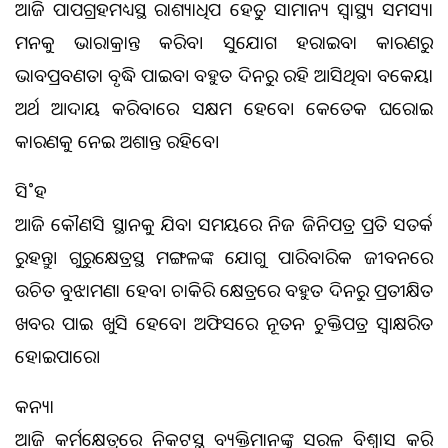
ଆଜି ପାପଗ୍ରହମଧ୍ୟସ୍ଥ ରାଶ୍ୟାଧିପ ହେତୁ ସାମାନ୍ୟ ସ୍ବାସ୍ଥ୍ୟ ସମସ୍ୟା
ମନକୁ ଭାରାକ୍ରାନ୍ତ କରିବ। ସୁଯୋଗ ହରାଇବା କାରଣରୁ
ଭାବପ୍ରବଣତା ବୃଦ୍ଧି ପାଇବ। ବହୁତ ଦିନରୁ ରହି ଆସିଥିବା ବକେୟା
ଅର୍ଥ ଆଦାୟ କରିବାରେ ସକ୍ଷମ ହେବେ। କେତେକ ଘରୋଇ
କାରଣକୁ ନେଇ ଅଶାନ୍ତ ରହିବେ।
ସି˚ହ
ଆଜି କୌଣସି ସ୍ଥାନକୁ ଯିବା ସମୟରେ ନିଜ ଜିନିଷପତ୍ର ପ୍ରତି ସତର୍କ
ରୁହନ୍ତୁ। ଗୁରୁକ୍ଷେତ୍ରସ୍ଥ ମଙ୍ଗଳଙ୍କ ଯୋଗୁ ପାରିବାରିକ ଜୀବନରେ
ଉଚିତ ବୁଝାମଣା ହେବ। ଚାକିରି କ୍ଷେତ୍ରରେ ବହୁତ ଦିନରୁ ପ୍ରତୀକ୍ଷିତ
ଖବର ପାଇ ଖୁସି ହେବେ। ଅଫିସରେ ନୂତନ ଚୁକ୍ତିପତ୍ର ସ୍ବାକ୍ଷରିତ
ହୋଇପାରେ।
କନ୍ୟା
ଆଜି କର୍ମକ୍ଷେତ୍ରରେ ନିକଟସ୍ଥ ବ୍ୟକ୍ତିମାନଙ୍କୁ ସରଳ ବିଶ୍ୱାସ କରି