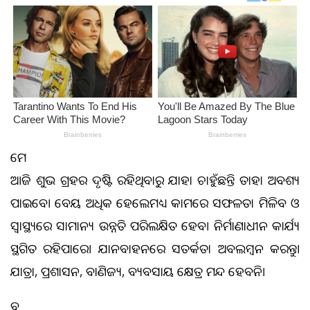
ମେଷ
ଆଜି ଶୁଭ ଗ୍ରହର ଦୃଷ୍ଟି ରହିଥିବାରୁ ଯାହା ଚାହୁଁଛନ୍ତି ତାହା ଅବଶ୍ୟ
ପାଇବେ। ବେୟ ଅଧିକ ହେଲେମଧ୍ୟ କାମରେ ସଫଳତା ମିଳିବ ଓ
ସ୍ବାସ୍ଥ୍ୟରେ ସାମାନ୍ୟ ଉନ୍ନତି ପରିଲକ୍ଷିତ ହେବ। ନିର୍ମାଣାଧୀନ କାର୍ଯ୍ୟ
ସ୍ଥଗିତ ରହିପାରେ। ଯାନବାହନରେ ସତର୍କତା ଅବଲମ୍ବନ କରନ୍ତୁ।
ଯାତ୍ରା, ପ୍ରଶାସନ, ବାଣିଜ୍ୟ, ବ୍ୟବସାୟ କ୍ଷେତ୍ର ମନ୍ଦ ହେବନି।
ବୃଷ