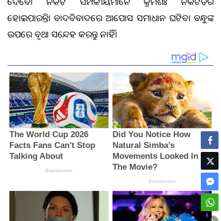
ଦେବେ। ନିକଟ ସମ୍ପର୍କୀୟମାନେ କ୍ରମଶଃ ନିକଟତର
ହୋଇପାରନ୍ତି। ବାଦବିବାଦରେ ଆପୋସ ସମାଧାନ ଘଟିବ। ବନ୍ଧୁଙ୍କ
ଉପରେ ବୃଥା ସନ୍ଦେହ କରନ୍ତୁ ନାହିଁ।