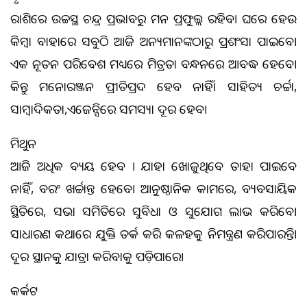
ରାଶିରେ ଉଚ୍ଚସ୍ଥ ଚନ୍ଦ୍ର ପ୍ରଭାବରୁ ମନ ପ୍ରଫୁଲ୍ଲ ରହିବ। ଘରେ ହେଉ
କିମ୍ବା ବାହାରେ ସବୁଠି ଆଜି ଅନ୍ୟମାନଙ୍କଠାରୁ ପ୍ରଶଂସା ପାଇବେ।
ଏକ ନୂତନ ପରିବେଶ ମଧ୍ୟରେ ମିତ୍ରତା ବନ୍ଧନରେ ଆବଦ୍ଧ ହେବେ।
କିନ୍ତୁ ମନୋରଞ୍ଜନ ପ୍ରୀତିପ୍ରଦ ହେବ ନାହିଁ। ସାହିତ୍ୟ ଚର୍ଚ୍ଚା,
ସାମ୍ବାଦିକତା,ଏଜେନ୍ସିରେ ସମସ୍ୟା ଦୂର ହେବ।
ମିଥୁନ
ଆଜି ଅଧିକ ବ୍ୟୟ ହେବ । ଯାହା ଖୋଜୁଥିବେ ତାହା ପାଇବେ
ନାହିଁ, ବରଂ ଖର୍ଚ୍ଚାନ୍ତ ହେବେ। ଆନୁଷ୍ଠାନିକ କାମରେ, ବ୍ୟବସାୟିକ
ସ୍ଥିତିରେ, ସଭା ସମିତିରେ ସୁବିଧା ଓ ସୁଯୋଗ ଲାଭ କରିବେ।
ସାଧାରଣ କଥାରେ ଯୁକ୍ତି ତର୍କ କରି କଳହକୁ ନିମନ୍ତ୍ରଣ କରିପାରନ୍ତି।
ଦୂର ସ୍ଥାନକୁ ଯାତ୍ରା କରିବାକୁ ପଡ଼ିପାରେ।
କର୍କଟ