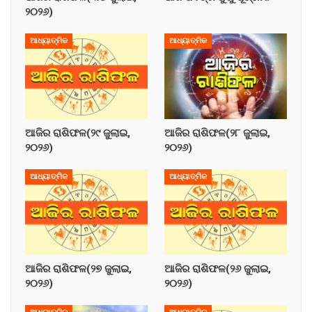
୨୦୨୬)
ଆଧ୍ୟାତ୍ମିକ
ଆଧ୍ୟାତ୍ମିକ
ଆଜିର ରାଶିଫଳ(୨୯ ଜୁଲାଇ,
ଆଜିର ରାଶିଫଳ(୨୮ ଜୁଲାଇ,
୨୦୨୬)
୨୦୨୬)
ଆଧ୍ୟାତ୍ମିକ
ଆଧ୍ୟାତ୍ମିକ
ଆଜିର ରାଶିଫଳ(୨୭ ଜୁଲାଇ,
ଆଜିର ରାଶିଫଳ(୨୬ ଜୁଲାଇ,
୨୦୨୬)
୨୦୨୬)