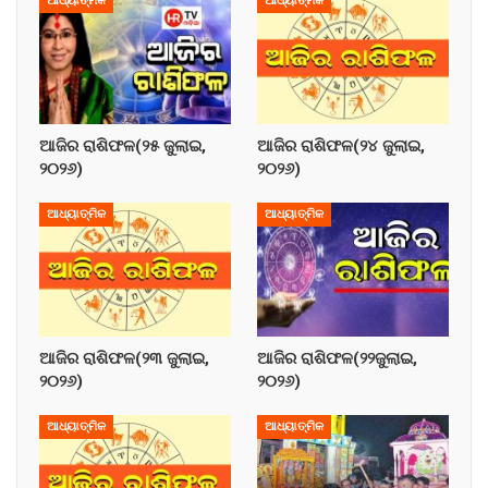
ଆଧ୍ୟାତ୍ମିକ
ଆଧ୍ୟାତ୍ମିକ
ଆଜିର ରାଶିଫଳ(୨୫ ଜୁଲାଇ,
ଆଜିର ରାଶିଫଳ(୨୪ ଜୁଲାଇ,
୨୦୨୬)
୨୦୨୬)
ଆଧ୍ୟାତ୍ମିକ
ଆଧ୍ୟାତ୍ମିକ
ଆଜିର ରାଶିଫଳ(୨୩ ଜୁଲାଇ,
ଆଜିର ରାଶିଫଳ(୨୨ଜୁଲାଇ,
୨୦୨୬)
୨୦୨୬)
ଆଧ୍ୟାତ୍ମିକ
ଆଧ୍ୟାତ୍ମିକ