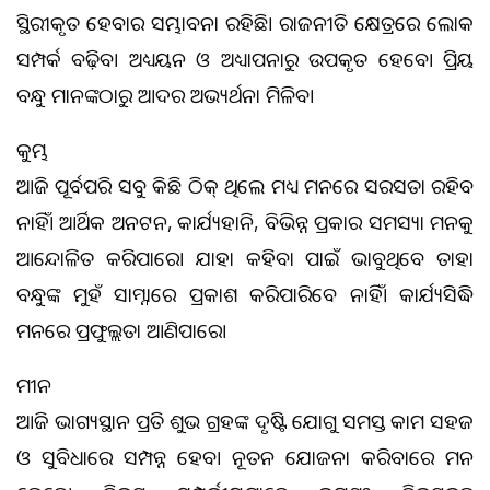
ସ୍ଥିରୀକୃତ ହେବାର ସମ୍ଭାବନା ରହିଛି। ରାଜନୀତି କ୍ଷେତ୍ରରେ ଲୋକ
ସମ୍ପର୍କ ବଢ଼ିବ। ଅଧ୍ୟୟନ ଓ ଅଧ୍ୟାପନାରୁ ଉପକୃତ ହେବେ। ପ୍ରିୟ
ବନ୍ଧୁ ମାନଙ୍କଠାରୁ ଆଦର ଅଭ୍ୟର୍ଥନା ମିଳିବ।
କୁମ୍ଭ
ଆଜି ପୂର୍ବପରି ସବୁ କିଛି ଠିକ୍‌ ଥିଲେ ମଧ୍ୟ ମନରେ ସରସତା ରହିବ
ନାହିଁ। ଆର୍ଥିକ ଅନଟନ, କାର୍ଯ୍ୟହାନି, ବିଭିନ୍ନ ପ୍ରକାର ସମସ୍ୟା ମନକୁ
ଆନ୍ଦୋଳିତ କରିପାରେ। ଯାହା କହିବା ପାଇଁ ଭାବୁଥିବେ ତାହା
ବନ୍ଧୁଙ୍କ ମୁହଁ ସାମ୍ନାରେ ପ୍ରକାଶ କରିପାରିବେ ନାହିଁ। କାର୍ଯ୍ୟସିଦ୍ଧି
ମନରେ ପ୍ରଫୁଲ୍ଲତା ଆଣିପାରେ।
ମୀନ
ଆଜି ଭାଗ୍ୟସ୍ଥାନ ପ୍ରତି ଶୁଭ ଗ୍ରହଙ୍କ ଦୃଷ୍ଟି ଯୋଗୁ ସମସ୍ତ କାମ ସହଜ
ଓ ସୁବିଧାରେ ସମ୍ପନ୍ନ ହେବ। ନୂତନ ଯୋଜନା କରିବାରେ ମନ