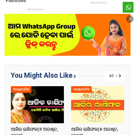
You Might Also Like
All
ଆଧ୍ୟାତ୍ମିକ
ଆଧ୍ୟାତ୍ମିକ
ଆଜିର ରାଶିଫଳ(୭ ଅଗଷ୍ଟ,
ଆଜିର ରାଶିଫଳ(୫ ଅଗଷ୍ଟ,