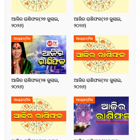
ଆଜିର ରାଶିଫଳ(୨୭ ଜୁଲାଇ,
ଆଜିର ରାଶିଫଳ(୨୬ ଜୁଲାଇ,
୨୦୨୬)
୨୦୨୬)
ଆଧ୍ୟାତ୍ମିକ
ଆଧ୍ୟାତ୍ମିକ
ଆଜିର ରାଶିଫଳ(୨୫ ଜୁଲାଇ,
ଆଜିର ରାଶିଫଳ(୨୪ ଜୁଲାଇ,
୨୦୨୬)
୨୦୨୬)
ଆଧ୍ୟାତ୍ମିକ
ଆଧ୍ୟାତ୍ମିକ