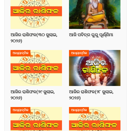
ଆଜିର ରାଶିଫଳ(୩୦ ଜୁଲାଇ,
ଆଜି ପବିତ୍ର ଗୁରୁ ପୂର୍ଣ୍ଣିମା
୨୦୨୬)
ଆଧ୍ୟାତ୍ମିକ
ଆଧ୍ୟାତ୍ମିକ
ଆଜିର ରାଶିଫଳ(୨୯ ଜୁଲାଇ,
ଆଜିର ରାଶିଫଳ(୨୮ ଜୁଲାଇ,
୨୦୨୬)
୨୦୨୬)
ଆଧ୍ୟାତ୍ମିକ
ଆଧ୍ୟାତ୍ମିକ