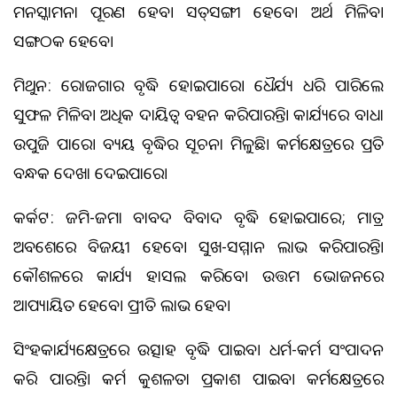
ମନସ୍କାମନା ପୂରଣ ହେବ। ସତ୍‌ସଙ୍ଗୀ ହେବେ। ଅର୍ଥ ମିଳିବ।
ସଙ୍ଗଠକ ହେବେ।
ମିଥୁନ: ରୋଜଗାର ବୃଦ୍ଧି ହୋଇପାରେ। ଧୈର୍ଯ୍ୟ ଧରି ପାରିଲେ
ସୁଫଳ ମିଳିବ। ଅଧିକ ଦାୟିତ୍ବ ବହନ କରିପାରନ୍ତି। କାର୍ଯ୍ୟରେ ବାଧା
ଉପୁଜି ପାରେ। ବ୍ୟୟ ବୃଦ୍ଧିର ସୂଚନା ମିଳୁଛି। କର୍ମକ୍ଷେତ୍ରରେ ପ୍ରତି
ବନ୍ଧକ ଦେଖା ଦେଇପାରେ।
କର୍କଟ: ଜମି-ଜମା ବାବଦ ବିବାଦ ବୃଦ୍ଧି ହୋଇପାରେ; ମାତ୍ର
ଅବଶେଷରେ ବିଜୟୀ ହେବେ। ସୁଖ-ସମ୍ମାନ ଲାଭ କରିପାରନ୍ତି।
କୌଶଳରେ କାର୍ଯ୍ୟ ହାସଲ କରିବେ। ଉତ୍ତମ ଭୋଜନରେ
ଆପ୍ୟାୟିତ ହେବେ। ପ୍ରୀତି ଲାଭ ହେବ।
ସିଂହକାର୍ଯ୍ୟକ୍ଷେତ୍ରରେ ଉତ୍ସାହ ବୃଦ୍ଧି ପାଇବ। ଧର୍ମ-କର୍ମ ସଂପାଦନ
କରି ପାରନ୍ତି। କର୍ମ କୁଶଳତା ପ୍ରକାଶ ପାଇବ। କର୍ମକ୍ଷେତ୍ରରେ