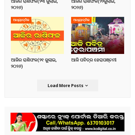
ଆଜିର ରାଶିଫଳ(୨୩ ଜୁଲାଇ,
ଆଜିର ରାଶିଫଳ(୨୨ଜୁଲାଇ,
୨୦୨୬)
୨୦୨୬)
ଆଧ୍ୟାତ୍ମିକ
ଆଧ୍ୟାତ୍ମିକ
ଆଜିର ରାଶିଫଳ(୨୧ ଜୁଲାଇ,
ଆଜି ପବିତ୍ର ହେରାପଞ୍ଚମୀ
୨୦୨୬)
Load More Posts