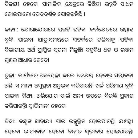
ବିଜୟୀ ହେବେ। ସାମାଜିକ କ୍ଷେତ୍ରରେ କିଛିଟା ଉନ୍ନତି ସାଧନ
ହୋଇପାରେ। ଦେବଦର୍ଶନ ଯୋଗରହିଛି ।
କନ୍ୟା: ଯୋଗାଯୋଗରେ ପ୍ରଗତି ଘଟିବ। କର୍ମକ୍ଷେତ୍ରରେ ଉତ୍ସାହ
ବୃଦ୍ଧି ପାଇବ। ଯାତ୍ରାସମୟରେ ସତର୍କରେ ଚଳିବାକୁ ପଡ଼ିବ।
ବିଭାଗୀୟ ଅର୍ଥ ପ୍ରାପ୍ତିର ସୂଚନା ମିଳୁୁଛି। ବହୁବିଧ ଧନ ଓ ଉତ୍ତମ
ଗୁଣର ଆଧାର ହେବେ।
ତୁଳା: କାର୍ଯ୍ୟରେ ଅବହେଳା କଲେ ଧନକ୍ଷୟ ହେବାର ସମ୍ଭାବନା
ଅଛି। ସାମାନ୍ୟ ଅସୁସ୍ଥତା ଅନୁଭବ କରିପାରନ୍ତି। ଖର୍ଚ୍ଚ ପରିମାଣ ବୃଦ୍ଧି
ପାଇବ। ମିଥ୍ୟା ଅଭିଯୋଗ ପାଇଁ ଅନ୍ୟ ଉପରେ ବିରକ୍ତି ପ୍ରକାଶ
କରିପାରନ୍ତି। ସ୍ୱାଭିମାନୀ ହେବେ।
ବିଛା: ବନ୍ଧୁଙ୍କ ସାହାଯ୍ୟ ପାଇ ଉତ୍ଫୁଲ୍ଲିତ ହୋଇପାରନ୍ତି। ଯଶସ୍ୱୀ
ହେବେ। ଭାଗ୍ୟବାନ ହେବେ। ବିନୀତ ସ୍ୱଭାବର ହୋଇପାରନ୍ତି।