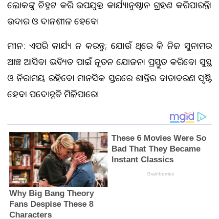
ଲୋକଙ୍କୁ ଚିହ୍ନଟ କରି ଉପଯୁକ୍ତ କାର୍ଯ୍ୟାନୁଷ୍ଠାନ ଗ୍ରହଣ କରିପାରନ୍ତି।
ଉଦାର ଓ ଦାନଶୀଳ ହେବେ।
ମୀନ: ଏପରି କାର୍ଯ୍ୟ ନ କରନ୍ତୁ; ଯୋଉଁ ଥିରେ କି ନିଜ ସୁନାମର
ଆଞ୍ଚ ଆସିବ। ଭବିଷ୍ୟତ ପାଇଁ ନୂତନ ଯୋଜନା ପ୍ରସ୍ତୁତ କରିବେ। ସୁସ୍ଥ
ଓ ନିରାମୟ ରହିବେ। ମାନସିକ ସ୍ତରରେ ଶାନ୍ତିର ବାତାବରଣ ସୃଷ୍ଟି
ହେବ। ପଦୋନ୍ନତି ମିଳିପାରେ।