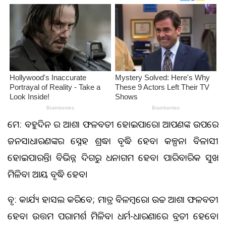
ମେଷ: ବହୁଦିନ ର ଆଶା ଫଳବତୀ ହୋଇପାରେ। ଆପଣଙ୍କ ଉପରେ
ଜନସାଧାରଣଙ୍କର ସ୍ନେହ ଶ୍ରଦ୍ଧା ବୃଦ୍ଧି ହେବ। କଳ୍ପନା ବିଳାସୀ
ହୋଇପାରନ୍ତି। ବିଭିନ୍ନ ଦିଗରୁ ଧନାଗମ ହେବ। ପାରିବାରିକ ସୁଖ
ମିଳିବ। ଆୟ ବୃଦ୍ଧି ହେବ।
ବୃଷ: କାର୍ଯ୍ୟ ହାସଲ କରିବେ; ମାତ୍ର ବିଳମ୍ବରେ। ଉଚ୍ଚ ଆଶା ଫଳବତୀ
ହେବ। ଉତ୍ତମ ପରାମର୍ଶ ମିଳିବ। ଧର୍ମ-ଧାରଣାରେ ବ୍ରତୀ ହେବେ।