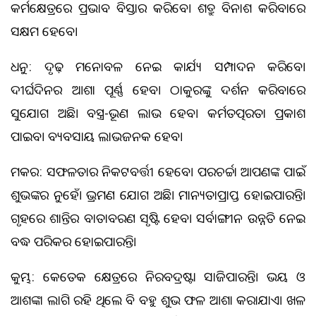
କର୍ମକ୍ଷେତ୍ରରେ ପ୍ରଭାବ ବିସ୍ତାର କରିବେ। ଶତ୍ରୁ ବିନାଶ କରିବାରେ
ସକ୍ଷମ ହେବେ।
ଧନୁ: ଦୃଢ଼ ମନୋବଳ ନେଇ କାର୍ଯ୍ୟ ସମ୍ପାଦନ କରିବେ।
ଦୀର୍ଘଦିନର ଆଶା ପୂର୍ଣ୍ଣ ହେବ। ଠାକୁରଙ୍କୁ ଦର୍ଶନ କରିବାରେ
ସୁଯୋଗ ଅଛି। ବସ୍ତ୍ର-ଭୂଷଣ ଲାଭ ହେବ। କର୍ମତତ୍ପରତା ପ୍ରକାଶ
ପାଇବ। ବ୍ୟବସାୟ ଲାଭଜନକ ହେବ।
ମକର: ସଫଳତାର ନିକଟବର୍ତ୍ତୀ ହେବେ। ପରଚର୍ଚ୍ଚା ଆପଣଙ୍କ ପାଇଁ
ଶୁଭଙ୍କର ନୁହେଁ। ଭ୍ରମଣ ଯୋଗ ଅଛି। ମାନ୍ୟତାପ୍ରାପ୍ତ ହୋଇପାରନ୍ତି।
ଗୃହରେ ଶାନ୍ତିର ବାତାବରଣ ସୃଷ୍ଟି ହେବ। ସର୍ବାଙ୍ଗୀନ ଉନ୍ନତି ନେଇ
ବଦ୍ଧ ପରିକର ହୋଇପାରନ୍ତି।
କୁମ୍ଭ: କେତେକ କ୍ଷେତ୍ରରେ ନିରବଦ୍ରଷ୍ଟା ସାଜିପାରନ୍ତି। ଭୟ ଓ
ଆଶଙ୍କା ଲାଗି ରହି ଥିଲେ ବି ବହୁ ଶୁଭ ଫଳ ଆଶା କରାଯାଏ। ଖଳ