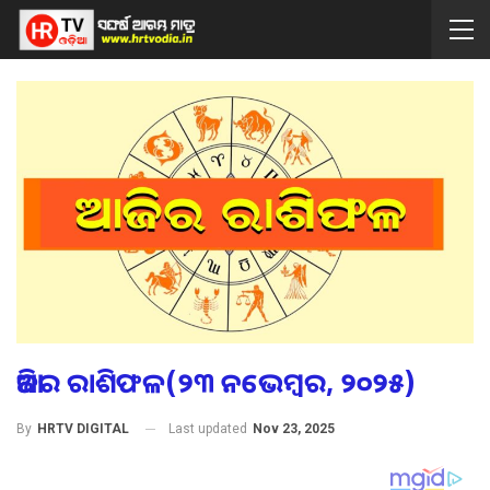
ଆଜିର ରାଶିଫଳ(୨୩ ନଭେମ୍ବର, ୨୦୨୫)
Last updated
Nov 23, 2025
By
HRTV DIGITAL