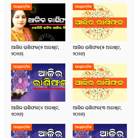
ଆଧ୍ୟାତ୍ମିକ
ଆଧ୍ୟାତ୍ମିକ
ଆଜିର ରାଶିଫଳ(୭ ଅଗଷ୍ଟ,
ଆଜିର ରାଶିଫଳ(୫ ଅଗଷ୍ଟ,
୨୦୨୬)
୨୦୨୬)
ଆଧ୍ୟାତ୍ମିକ
ଆଧ୍ୟାତ୍ମିକ
ଆଜିର ରାଶିଫଳ(୪ ଅଗଷ୍ଟ,
ଆଜିର ରାଶିଫଳ(୩ ଅଗଷ୍ଟ,
୨୦୨୬)
୨୦୨୬)
ଆଧ୍ୟାତ୍ମିକ
ଆଧ୍ୟାତ୍ମିକ