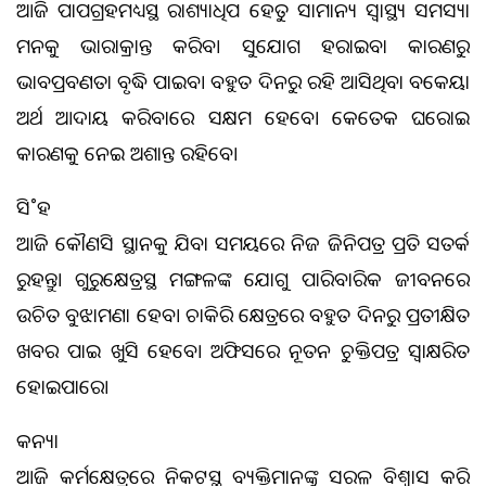
ଆଜି ପାପଗ୍ରହମଧ୍ୟସ୍ଥ ରାଶ୍ୟାଧିପ ହେତୁ ସାମାନ୍ୟ ସ୍ବାସ୍ଥ୍ୟ ସମସ୍ୟା
ମନକୁ ଭାରାକ୍ରାନ୍ତ କରିବ। ସୁଯୋଗ ହରାଇବା କାରଣରୁ
ଭାବପ୍ରବଣତା ବୃଦ୍ଧି ପାଇବ। ବହୁତ ଦିନରୁ ରହି ଆସିଥିବା ବକେୟା
ଅର୍ଥ ଆଦାୟ କରିବାରେ ସକ୍ଷମ ହେବେ। କେତେକ ଘରୋଇ
କାରଣକୁ ନେଇ ଅଶାନ୍ତ ରହିବେ।
ସି˚ହ
ଆଜି କୌଣସି ସ୍ଥାନକୁ ଯିବା ସମୟରେ ନିଜ ଜିନିଷପତ୍ର ପ୍ରତି ସତର୍କ
ରୁହନ୍ତୁ। ଗୁରୁକ୍ଷେତ୍ରସ୍ଥ ମଙ୍ଗଳଙ୍କ ଯୋଗୁ ପାରିବାରିକ ଜୀବନରେ
ଉଚିତ ବୁଝାମଣା ହେବ। ଚାକିରି କ୍ଷେତ୍ରରେ ବହୁତ ଦିନରୁ ପ୍ରତୀକ୍ଷିତ
ଖବର ପାଇ ଖୁସି ହେବେ। ଅଫିସରେ ନୂତନ ଚୁକ୍ତିପତ୍ର ସ୍ବାକ୍ଷରିତ
ହୋଇପାରେ।
କନ୍ୟା
ଆଜି କର୍ମକ୍ଷେତ୍ରରେ ନିକଟସ୍ଥ ବ୍ୟକ୍ତିମାନଙ୍କୁ ସରଳ ବିଶ୍ୱାସ କରି