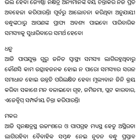
ଭଲ ହେବ। ଜ୍ୟେଷ୍ଠା ନକ୍ଷତ୍ର ଅନ୍ୟମାନଙ୍କ ବିଷୟ ଚିନ୍ତାକରି ନିଜ ପ୍ରତି
ଅବହେଳା କରିପାରନ୍ତି। ପୂର୍ବରୁ ଆଲୋଚନା କରିଥିବା ଅନୁଯାୟୀ
ବନ୍ଧୁଙ୍କଠାରୁ ଆପଣଙ୍କ ପ୍ରାପ୍ୟ ଅବଶ୍ୟ ପାଇବେ। ପାରିବାରିକ
ସମସ୍ୟାକୁ ସୁଧାରିବାରେ ସମର୍ଥ ହେବେ।
ଧନୁ
ଆଜି ପାପଯୁକ୍ତ ଗୁରୁ ଜନିତ ସ୍ବାସ୍ଥ୍ୟ ସମସ୍ୟା ଲାଗିରହୁଥିବାରୁ
କୌଣସି କାମ ଉତ୍ସାହଜନକ ହୋଇ ନ ପାରେ। ସମସ୍ୟାର ସରଳ
ସମାଧାନ ହୋଇ ଉନ୍ନତି ପରିଲକ୍ଷିତ ହେବ। ମୂଲ୍ୟବାନ ଜିନିଷ କ୍ରୟ
କରିବା ସକାଶେ ମନ ବଳାଇବେ। ଗୃହ, ଜମିଜମା, ପ୍ଲଟ କାରବାର,
ଏଜେନ୍ସିପ୍‌ ସମ୍ପର୍କୀୟ ଚିନ୍ତା କରିପାରନ୍ତି।
ମକର
ଆଜି ସ୍ବନକ୍ଷତ୍ରସ୍ଥ ଉଚ୍ଚାଂଶରେ ଓ ପାପଗ୍ରହ ମଧ୍ୟସ୍ଥ ହେତୁ ଅସ୍ଥିରତା
ଲାଗିରହିବ। ବୈବାହିକ ସମ୍ବନ୍ଧ ନେଇ ନୂତନ ବନ୍ଧୁ ପ୍ରସ୍ତାବ