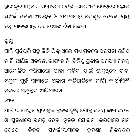
ସ୍ଥିରୀକୃତ ହେବାର ସମ୍ଭାବନା ରହିଛି। ରାଜନୀତି କ୍ଷେତ୍ରରେ ଲୋକ
ସମ୍ପର୍କ ବଢ଼ିବ। ଅଧ୍ୟୟନ ଓ ଅଧ୍ୟାପନାରୁ ଉପକୃତ ହେବେ। ପ୍ରିୟ
ବନ୍ଧୁ ମାନଙ୍କଠାରୁ ଆଦର ଅଭ୍ୟର୍ଥନା ମିଳିବ।
କୁମ୍ଭ
ଆଜି ପୂର୍ବପରି ସବୁ କିଛି ଠିକ୍‌ ଥିଲେ ମଧ୍ୟ ମନରେ ସରସତା ରହିବ
ନାହିଁ। ଆର୍ଥିକ ଅନଟନ, କାର୍ଯ୍ୟହାନି, ବିଭିନ୍ନ ପ୍ରକାର ସମସ୍ୟା ମନକୁ
ଆନ୍ଦୋଳିତ କରିପାରେ। ଯାହା କହିବା ପାଇଁ ଭାବୁଥିବେ ତାହା
ବନ୍ଧୁଙ୍କ ମୁହଁ ସାମ୍ନାରେ ପ୍ରକାଶ କରିପାରିବେ ନାହିଁ। କାର୍ଯ୍ୟସିଦ୍ଧି
ମନରେ ପ୍ରଫୁଲ୍ଲତା ଆଣିପାରେ।
ମୀନ
ଆଜି ଭାଗ୍ୟସ୍ଥାନ ପ୍ରତି ଶୁଭ ଗ୍ରହଙ୍କ ଦୃଷ୍ଟି ଯୋଗୁ ସମସ୍ତ କାମ ସହଜ
ଓ ସୁବିଧାରେ ସମ୍ପନ୍ନ ହେବ। ନୂତନ ଯୋଜନା କରିବାରେ ମନ
ଦେବେ। ନିକଟ ସମ୍ପର୍କୀୟମାନେ କ୍ରମଶଃ ନିକଟତର