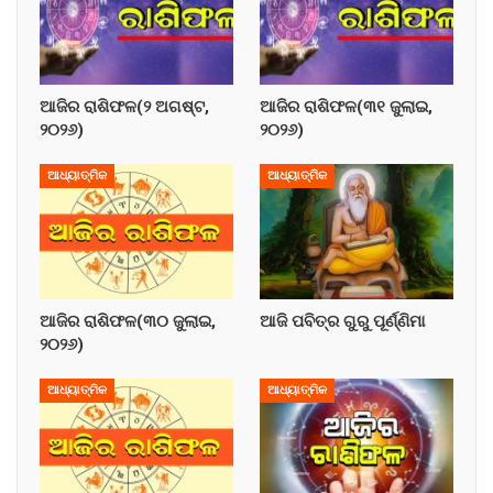
ଆଜିର ରାଶିଫଳ(୨ ଅଗଷ୍ଟ,
ଆଜିର ରାଶିଫଳ(୩୧ ଜୁଲାଇ,
୨୦୨୬)
୨୦୨୬)
ଆଧ୍ୟାତ୍ମିକ
ଆଧ୍ୟାତ୍ମିକ
ଆଜିର ରାଶିଫଳ(୩୦ ଜୁଲାଇ,
ଆଜି ପବିତ୍ର ଗୁରୁ ପୂର୍ଣ୍ଣିମା
୨୦୨୬)
ଆଧ୍ୟାତ୍ମିକ
ଆଧ୍ୟାତ୍ମିକ