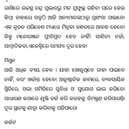
ରାଶିରେ ଉଚ୍ଚସ୍ଥ ଚନ୍ଦ୍ର ପ୍ରଭାବରୁ ମନ ପ୍ରଫୁଲ୍ଲ ରହିବ। ଘରେ ହେଉ
କିମ୍ବା ବାହାରେ ସବୁଠି ଆଜି ଅନ୍ୟମାନଙ୍କଠାରୁ ପ୍ରଶଂସା ପାଇବେ।
ଏକ ନୂତନ ପରିବେଶ ମଧ୍ୟରେ ମିତ୍ରତା ବନ୍ଧନରେ ଆବଦ୍ଧ ହେବେ।
କିନ୍ତୁ ମନୋରଞ୍ଜନ ପ୍ରୀତିପ୍ରଦ ହେବ ନାହିଁ। ସାହିତ୍ୟ ଚର୍ଚ୍ଚା,
ସାମ୍ବାଦିକତା,ଏଜେନ୍ସିରେ ସମସ୍ୟା ଦୂର ହେବ।
ମିଥୁନ
ଆଜି ଅଧିକ ବ୍ୟୟ ହେବ । ଯାହା ଖୋଜୁଥିବେ ତାହା ପାଇବେ
ନାହିଁ, ବରଂ ଖର୍ଚ୍ଚାନ୍ତ ହେବେ। ଆନୁଷ୍ଠାନିକ କାମରେ, ବ୍ୟବସାୟିକ
ସ୍ଥିତିରେ, ସଭା ସମିତିରେ ସୁବିଧା ଓ ସୁଯୋଗ ଲାଭ କରିବେ।
ସାଧାରଣ କଥାରେ ଯୁକ୍ତି ତର୍କ କରି କଳହକୁ ନିମନ୍ତ୍ରଣ କରିପାରନ୍ତି।
ଦୂର ସ୍ଥାନକୁ ଯାତ୍ରା କରିବାକୁ ପଡ଼ିପାରେ।
କର୍କଟ