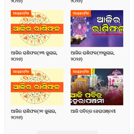
୨୦୨୬)
୨୦୨୬)
ଆଧ୍ୟାତ୍ମିକ
ଆଧ୍ୟାତ୍ମିକ
ଆଜିର ରାଶିଫଳ(୨୩ ଜୁଲାଇ,
ଆଜିର ରାଶିଫଳ(୨୨ଜୁଲାଇ,
୨୦୨୬)
୨୦୨୬)
ଆଧ୍ୟାତ୍ମିକ
ଆଧ୍ୟାତ୍ମିକ
ଆଜିର ରାଶିଫଳ(୨୧ ଜୁଲାଇ,
ଆଜି ପବିତ୍ର ହେରାପଞ୍ଚମୀ
୨୦୨୬)