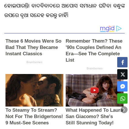
ହୋଇପାରନ୍ତି। ବାଦବିବାଦରେ ଆପୋସ ସମାଧାନ ଘଟିବ। ବନ୍ଧୁଙ୍କ
ଉପରେ ବୃଥା ସନ୍ଦେହ କରନ୍ତୁ ନାହିଁ।