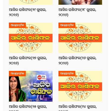
ଆଜିର ରାଶିଫଳ(୨୯ ଜୁଲାଇ,
ଆଜିର ରାଶିଫଳ(୨୮ ଜୁଲାଇ,
୨୦୨୬)
୨୦୨୬)
ଆଧ୍ୟାତ୍ମିକ
ଆଧ୍ୟାତ୍ମିକ
ଆଜିର ରାଶିଫଳ(୨୭ ଜୁଲାଇ,
ଆଜିର ରାଶିଫଳ(୨୬ ଜୁଲାଇ,
୨୦୨୬)
୨୦୨୬)
ଆଧ୍ୟାତ୍ମିକ
ଆଧ୍ୟାତ୍ମିକ
ଆଜିର ରାଶିଫଳ(୨୫ ଜୁଲାଇ,
ଆଜିର ରାଶିଫଳ(୨୪ ଜୁଲାଇ,