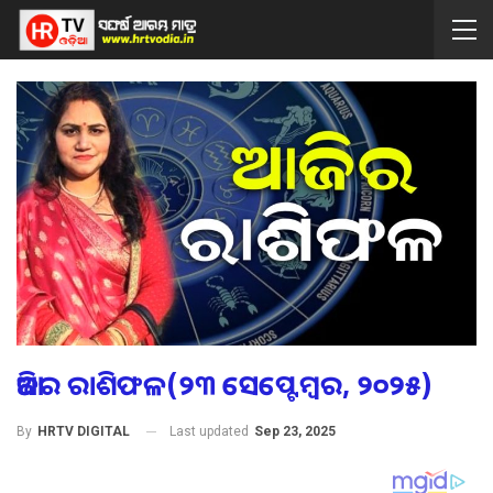
ଆଜିର ରାଶିଫଳ(୨୩ ସେପ୍ଟେମ୍ବର, ୨୦୨୫)
Last updated
Sep 23, 2025
By
HRTV DIGITAL