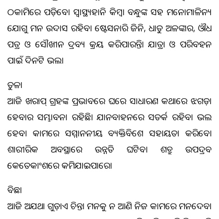
ଠକାମିରେ ପଡ଼ିବେ। ସ୍ବାସ୍ଥ୍ୟହାନି କିମ୍ବା ବନ୍ଧୁଙ୍କ ସହ ମନୋମାଳିନ୍ୟ
ଯୋଗୁ ମନ ଉଦାସ ରହିବ। ଷ୍ଟେସନାରି ଜିନିଷ, ଧାତୁ ଅଳଙ୍କାର, ଔଷଧ
ପତ୍ର ଓ ସୌଖୀନ ଦ୍ରବ୍ୟ କ୍ରୟ କରିପାରନ୍ତି। ଯାତ୍ରା ଓ ପରିବହନ
ପାଇଁ ଦିନଟି ଭଲ।
ତୁଳା
ଆଜି ଖରାପ୍ ଗ୍ରହଙ୍କ ପ୍ରଭାବରେ ଘରେ ସାଧାରଣ କଥାରେ ଝଗଡ଼ା
ହେବାର ସମ୍ଭାବନା ରହିଛି। ଯାନବାହନରେ ସତର୍କ ରହିବା ଭଲ
ହେବ। କାମରେ ସମ୍ମାନନୀୟ ବ୍ୟକ୍ତିବିଶେଷ ସହାୟତା କରିବେ।
ଶାରୀରିକ ଅବସ୍ଥାରେ ଉନ୍ନତି ଘଟିବ। ଶତ୍ରୁ ଉପଦ୍ରବ
କେତେକାଂଶରେ କମିଯାଇପାରେ।
ବିଛା
ଆଜି ଅଯଥା ଗୁଡ଼ାଏ ଚିନ୍ତା ମନକୁ ନ ଆଣି ନିଜ କାମରେ ମନଦେବା