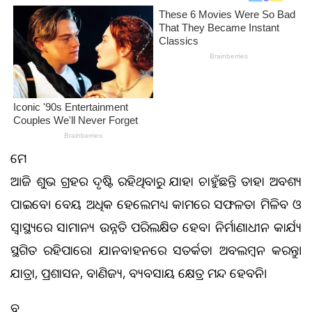
ମେଷ
ଆଜି ଶୁଭ ଗ୍ରହର ଦୃଷ୍ଟି ରହିଥିବାରୁ ଯାହା ଚାହୁଁଛନ୍ତି ତାହା ଅବଶ୍ୟ
ପାଇବେ। ବେୟ ଅଧିକ ହେଲେମଧ୍ୟ କାମରେ ସଫଳତା ମିଳିବ ଓ
ସ୍ବାସ୍ଥ୍ୟରେ ସାମାନ୍ୟ ଉନ୍ନତି ପରିଲକ୍ଷିତ ହେବ। ନିର୍ମାଣାଧୀନ କାର୍ଯ୍ୟ
ସ୍ଥଗିତ ରହିପାରେ। ଯାନବାହନରେ ସତର୍କତା ଅବଲମ୍ବନ କରନ୍ତୁ।
ଯାତ୍ରା, ପ୍ରଶାସନ, ବାଣିଜ୍ୟ, ବ୍ୟବସାୟ କ୍ଷେତ୍ର ମନ୍ଦ ହେବନି।
ବୃଷ