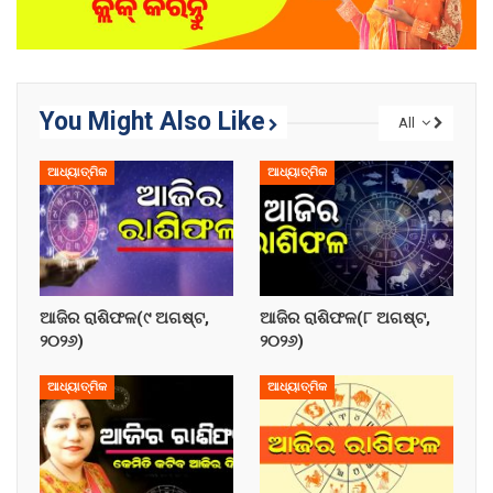
You Might Also Like
All
ଆଧ୍ୟାତ୍ମିକ
ଆଧ୍ୟାତ୍ମିକ
ଆଜିର ରାଶିଫଳ(୯ ଅଗଷ୍ଟ,
ଆଜିର ରାଶିଫଳ(୮ ଅଗଷ୍ଟ,
୨୦୨୬)
୨୦୨୬)
ଆଧ୍ୟାତ୍ମିକ
ଆଧ୍ୟାତ୍ମିକ