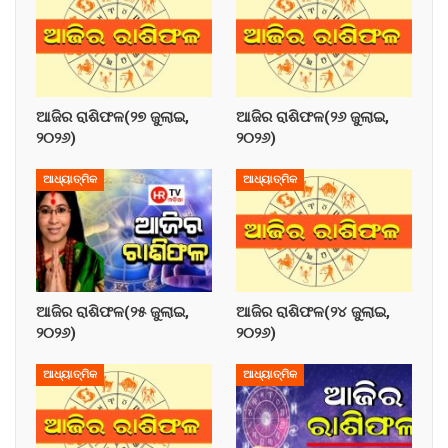
ଆଜିର ରାଶିଫଳ(୨୭ ଜୁଲାଇ,
ଆଜିର ରାଶିଫଳ(୨୬ ଜୁଲାଇ,
୨୦୨୬)
୨୦୨୬)
ଆଧ୍ୟାତ୍ମିକ
ଆଧ୍ୟାତ୍ମିକ
ଆଜିର ରାଶିଫଳ(୨୫ ଜୁଲାଇ,
ଆଜିର ରାଶିଫଳ(୨୪ ଜୁଲାଇ,
୨୦୨୬)
୨୦୨୬)
ଆଧ୍ୟାତ୍ମିକ
ଆଧ୍ୟାତ୍ମିକ