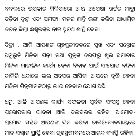
ବଦଳରେ ଉପକାର ମିଳିପାରେ। ଆୟ ଅପେକ୍ଷା ଖର୍ଚ୍ଚର ମାତ୍ରା
ବଢ଼ିବ। ଦ୍ୱନ୍ଦ୍ୱ ଏବଂ ସମସ୍ୟା ମନର ଶାନ୍ତି ଭଙ୍ଗ କରିବ। ଆଧ୍ୟାତ୍ମିକ
ବଚନ କିମ୍ବା ଈଶ୍ଵରଙ୍କର ନାମ ସ୍ମରଣ ଶାନ୍ତି ଦେବ।
ବିଚ୍ଛା : ଆଜି ଆପଣଙ୍କ ଗୃହସ୍ଥଜୀବନରେ ସୁଖ ଏବଂ ସନ୍ତୋଷର
ଅନୁଭୂତି ମିଳିବ। ପତ୍ନୀ ତଥା ପୁତ୍ରଙ୍କ ତରଫରୁ ଶୁଭ ସମାଚାର
ମିଳିବ। ମାଙ୍ଗଳିକ କାର୍ଯ୍ୟ ହେବ। ବିବାହ ପାଇଁ ସଂଯୋଗ ବନିବ।
ଚାକିରି ଧନ୍ଦାରେ ଭଲ ଅବସର ଆସିବ। ଆୟରେ ବୃଦ୍ଧି ହେବ।
ମହିଳା ମିତ୍ରମାନଙ୍କଠାରୁ ଲାଭ ହେବାର ଯୋଗ ଅଛି।
ଧନୁ: ଆଜି ଆପଣଙ୍କ କାର୍ଯ୍ୟ ସଫଳତା ପୂର୍ବକ ସଂପନ୍ନ ହେବ।
ପରୋପକାର ଭାବନା ଆଜି ବଲବତ୍ତର ରହିବ। ଆମୋଦ-
ପ୍ରମୋଦ ସହିତ ଆପଣଙ୍କ ଦିନ କଟିବ। ଚାକିରି-ବ୍ୟବସାୟରେ
ମାନ-ସମ୍ମାନ ପ୍ରାପ୍ତି ହେବ। ଗୃହସ୍ଥଜୀବନରେ ଆନନ୍ଦ ବ୍ୟାପ୍ତି ରହିବ।