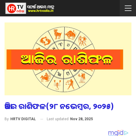
ଆଜିର ରାଶିଫଳ(୨୮ ନଭେମ୍ବର, ୨୦୨୫)
Last updated
Nov 28, 2025
By
HRTV DIGITAL