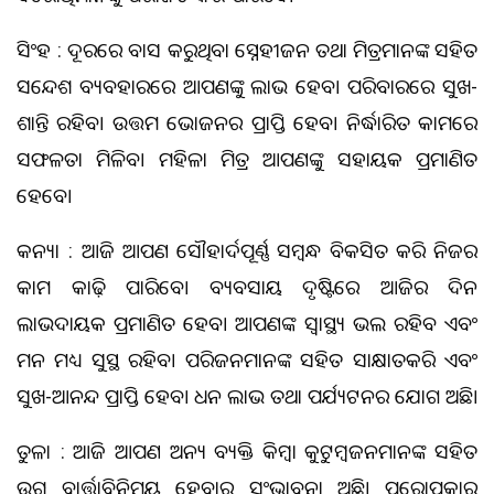
ସିଂହ : ଦୂରରେ ବାସ କରୁଥିବା ସ୍ନେହୀଜନ ତଥା ମିତ୍ରମାନଙ୍କ ସହିତ
ସନ୍ଦେଶ ବ୍ୟବହାରରେ ଆପଣଙ୍କୁ ଲାଭ ହେବ। ପରିବାରରେ ସୁଖ-
ଶାନ୍ତି ରହିବ। ଉତ୍ତମ ଭୋଜନର ପ୍ରାପ୍ତି ହେବ। ନିର୍ଦ୍ଧାରିତ କାମରେ
ସଫଳତା ମିଳିବ। ମହିଳା ମିତ୍ର ଆପଣଙ୍କୁ ସହାୟକ ପ୍ରମାଣିତ
ହେବେ।
କନ୍ୟା : ଆଜି ଆପଣ ସୌହାର୍ଦପୂର୍ଣ୍ଣ ସମ୍ବନ୍ଧ ବିକସିତ କରି ନିଜର
କାମ କାଢ଼ି ପାରିବେ। ବ୍ୟବସାୟ ଦୃଷ୍ଟିରେ ଆଜିର ଦିନ
ଲାଭଦାୟକ ପ୍ରମାଣିତ ହେବ। ଆପଣଙ୍କ ସ୍ଵାସ୍ଥ୍ୟ ଭଲ ରହିବ ଏବଂ
ମନ ମଧ୍ୟ ସୁସ୍ଥ ରହିବ। ପରିଜନମାନଙ୍କ ସହିତ ସାକ୍ଷାତକରି ଏବଂ
ସୁଖ-ଆନନ୍ଦ ପ୍ରାପ୍ତି ହେବ। ଧନ ଲାଭ ତଥା ପର୍ଯ୍ୟଟନର ଯୋଗ ଅଛି।
ତୁଳା : ଆଜି ଆପଣ ଅନ୍ୟ ବ୍ୟକ୍ତି କିମ୍ବା କୁଟୁମ୍ବଜନମାନଙ୍କ ସହିତ
ଉଗ୍ର ବାର୍ତ୍ତାବିନିମୟ ହେବାର ସଂଭାବନା ଅଛି। ପରୋପକାର