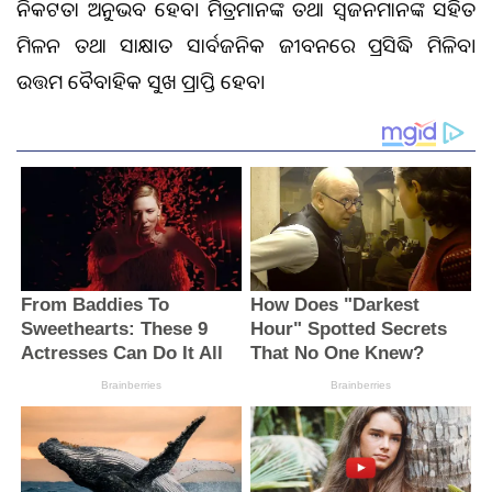
ନିକଟତା ଅନୁଭବ ହେବ। ମିତ୍ରମାନଙ୍କ ତଥା ସ୍ଵଜନମାନଙ୍କ ସହିତ
ମିଳନ ତଥା ସାକ୍ଷାତ ସାର୍ବଜନିକ ଜୀବନରେ ପ୍ରସିଦ୍ଧି ମିଳିବ।
ଉତ୍ତମ ବୈବାହିକ ସୁଖ ପ୍ରାପ୍ତି ହେବ।