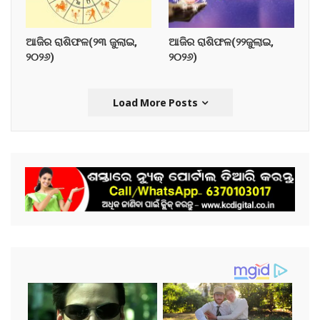
ଆଜିର ରାଶିଫଳ(୨୩ ଜୁଲାଇ,
ଆଜିର ରାଶିଫଳ(୨୨ଜୁଲାଇ,
୨୦୨୬)
୨୦୨୬)
Load More Posts