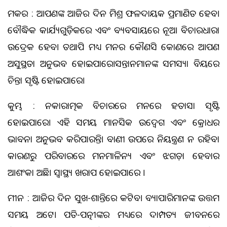
ମକର : ଆପଣଙ୍କ ଆଜିର ଦିନ ମିଶ୍ର ଫଳଦାୟକ ପ୍ରମାଣିତ ହେବ।
ବୌଦ୍ଧିକ କାର୍ଯ୍ୟଗୁଡ଼ିକରେ ଏବଂ ବ୍ୟବସାୟରେ ନୂଆ ବିଚାରଧାରା
ଉଦ୍ରେକ ହେବ। ତଥାପି ମଧ୍ୟ ମନର କୌଣସି କୋଣରେ ଆପଣ
ଅସୁସ୍ଥତା ଅନୁଭବ ହୋଇପାରେ।ସନ୍ତାନମାନଙ୍କ ସମସ୍ୟା ବିଷୟରେ
ଚିନ୍ତା ସୃଷ୍ଟି ହୋଇପାରେ।
କୁମ୍ଭ : ନକାରାତ୍ମକ ବିଚାରରେ ମନରେ ହତାସା ସୃଷ୍ଟି
ହୋଇପାରେ। ଏହି ସମୟ ମାନସିକ ଉଦ୍ଵେଗ ଏବଂ କ୍ରୋଧର
ଭାବନା ଅନୁଭବ କରିପାରନ୍ତି। ବାଣୀ ଉପରେ ନିୟନ୍ତ୍ରଣ ନ ରହିବା
କାରଣରୁ ପରିବାରରେ ମନମାଳିନ୍ୟ ଏବଂ ଝଗଡ଼ା ହେବାର
ଆଶଂକା ଅଛି। ସ୍ଵାସ୍ଥ୍ୟ ଖରାପ ହୋଇପାରେ ।
ମୀନ : ଆଜିର ଦିନ ସୁଖ-ଶାନ୍ତିରେ କଟିବ। ବ୍ୟାପାରିମାନଙ୍କ ଉତ୍ତମ
ସମୟ ଅଟେ। ପତି-ପତ୍ନୀଙ୍କର ମଧ୍ୟରେ ଦାମ୍ପତ୍ୟ ଜୀବନରେ