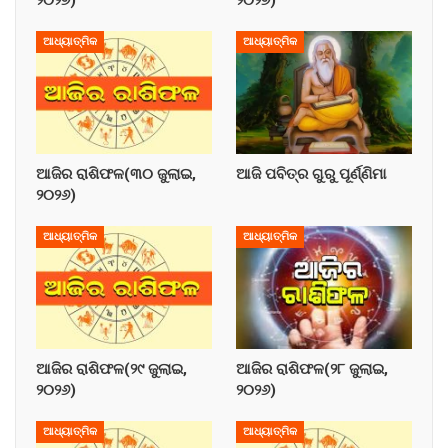
ଆଧ୍ୟାତ୍ମିକ
ଆଧ୍ୟାତ୍ମିକ
ଆଜିର ରାଶିଫଳ(୩୦ ଜୁଲାଇ,
ଆଜି ପବିତ୍ର ଗୁରୁ ପୂର୍ଣ୍ଣିମା
୨୦୨୬)
ଆଧ୍ୟାତ୍ମିକ
ଆଧ୍ୟାତ୍ମିକ
ଆଜିର ରାଶିଫଳ(୨୯ ଜୁଲାଇ,
ଆଜିର ରାଶିଫଳ(୨୮ ଜୁଲାଇ,
୨୦୨୬)
୨୦୨୬)
ଆଧ୍ୟାତ୍ମିକ
ଆଧ୍ୟାତ୍ମିକ