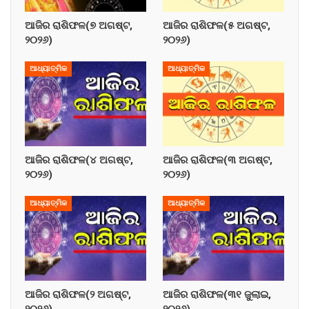
ଆଜିର ରାଶିଫଳ(୭ ଅଗଷ୍ଟ,
ଆଜିର ରାଶିଫଳ(୫ ଅଗଷ୍ଟ,
୨୦୨୬)
୨୦୨୬)
ଆଧ୍ୟାତ୍ମିକ
ଆଧ୍ୟାତ୍ମିକ
ଆଜିର ରାଶିଫଳ(୪ ଅଗଷ୍ଟ,
ଆଜିର ରାଶିଫଳ(୩ ଅଗଷ୍ଟ,
୨୦୨୬)
୨୦୨୬)
ଆଧ୍ୟାତ୍ମିକ
ଆଧ୍ୟାତ୍ମିକ
ଆଜିର ରାଶିଫଳ(୨ ଅଗଷ୍ଟ,
ଆଜିର ରାଶିଫଳ(୩୧ ଜୁଲାଇ,
୨୦୨୬)
୨୦୨୬)