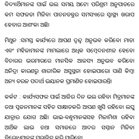
ବିଦ୍ୟାର୍ଥିମାନଙ୍କ ପାଇଁ ଭଲ ସମୟ ଅଟେ। ପରିଶ୍ରମ ଅନୁପାତରେ
କମ ସଫଳତା ମିଳିବ। ପାଚନତନ୍ତ୍ରର ସମସ୍ୟାରେ ସ୍ୱାସ୍ଥ୍ୟ ଖରାପ
ହେବାର ଆଶଂକା ଅଛି।
ମିଥୁନ :ସମସ୍ତ କାର୍ଯ୍ୟରେ ଆପଣ ଦ୍ୱନ୍ଦ୍ୱ ଅନୁଭବ କରିବେ। ମାତା
ଏବଂ ମହିଳାମାନଙ୍କ ମାମଲାରେ ଅଧିକ ସମ୍ବେଦନଶୀଳ ହେବେ।
ବିଚାରର ଭରମାରରେ ମାନସିକ ଆଳସ୍ୟ ଅନୁଭବ କରିବେ।
ଅନିଦ୍ରା କାରଣରୁ ଶାରୀରିକ ଅସୁସ୍ଥତା ହୋଇପାରେ। ପାଣି କିମ୍ବା
ଅନ୍ୟ ତରଳ ପଦାର୍ଥ ଭୟାନକ ପ୍ରମାଣିତ ହୋଇପାରନ୍ତି।
କର୍କଟ : କାର୍ଯ୍ୟସଫଳ ପାଇଁ ଆଜିର ଦିନ ଭଲ ରହିବ। ମିତ୍ରମାନଙ୍କ
ତଥା ସ୍ଵଜନମାନଙ୍କ ସହିତ ସାକ୍ଷାତକରି ଆପଣ ଖୁସି ରହିବେ। ଲଘୁ
ଯାତ୍ରାର ଯୋଗ ଅଛି। ଭାଇ-ବନ୍ଧୁମାନଙ୍କସହ ମିଳାମିଶା ରହିବ।
ଆର୍ଥିକ ଲାଭ ତଥା ସମାଜରେ ଆଦର ସମ୍ମାନ ମିଳିବ।
ବିରୋଧିମାନଙ୍କୁ ପରାଜିତ କରି ପାରିବେ।