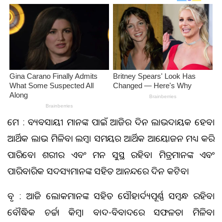
ମେଷ : ବ୍ୟବସାୟୀ ମାନଙ୍କ ପାଇଁ ଆଜିର ଦିନ ଲାଭଦାୟକ ହେବ।
ଆର୍ଥିକ ଲାଭ ମିଳିବ। ଲମ୍ବା ସମୟର ଆର୍ଥିକ ଆୟୋଜନ ମଧ୍ୟ କରି
ପାରିବେ। ଶରୀର ଏବଂ ମନ ସୁସ୍ଥ ରହିବ। ମିତ୍ରମାନଙ୍କ ଏବଂ
ପାରିବାରିକ ସଦସ୍ୟମାନଙ୍କ ସହିତ ଆନନ୍ଦରେ ଦିନ କଟିବ।
ବୃଷ : ଆଜି ଲୋକମାନଙ୍କ ସହିତ ସୌହାର୍ଦ୍ୟପୂର୍ଣ୍ଣ ସମ୍ବନ୍ଧ ରହିବ।
ବୌଦ୍ଧିକ ଚର୍ଚ୍ଚା କିମ୍ବା ବାଦ-ବିବାଦରେ ସଫଳତା ମିଳିବ।