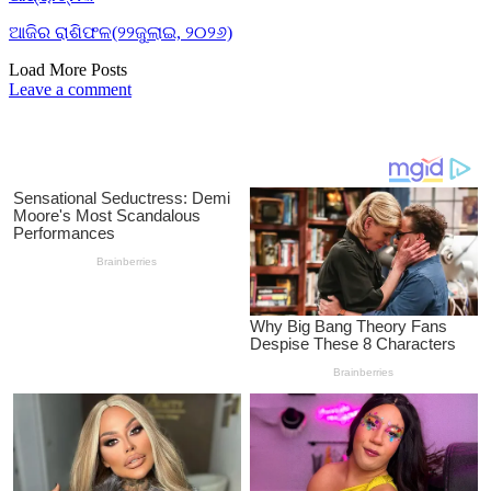
ଆଜିର ରାଶିଫଳ(୨୨ଜୁଲାଇ, ୨୦୨୬)
Load More Posts
Leave a comment