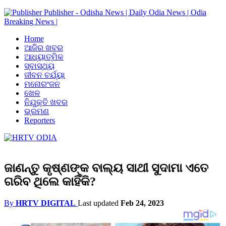
Publisher - Odisha News | Daily Odia News | Odia
Breaking News |
Home
ଆଜିର ଖବର
ଆଧ୍ୟାତ୍ମିକ
ସ୍ବାସ୍ଥ୍ୟ
ଜୀବନ ଚର୍ଯ୍ୟା
ମନୋରଂଜନ
ଖେଳ
ନିଯୁକ୍ତି ଖବର
ଭ୍ରମଣ
Reporters
ଜାଣନ୍ତୁ କୃଷ୍ଣଙ୍କ ବାଲ୍ୟ ସାଥୀ ସୁଦାମା ଏତେ
ଗରିବ ଥିଲେ କାହିଁକି?
By
HRTV DIGITAL
Last updated
Feb 24, 2023