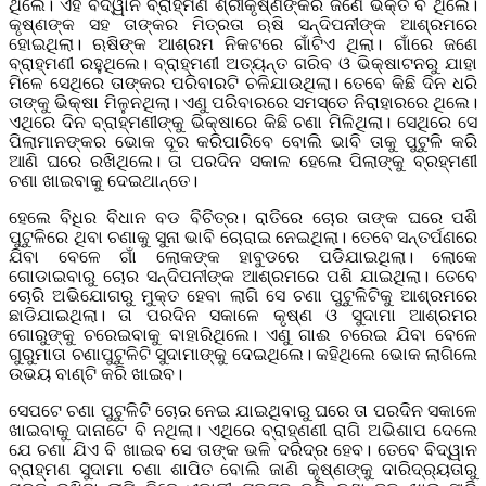
ଥିଲେ। ଏହି ବିଦ୍ୱାନ ବ୍ରାହ୍ମଣ ଶ୍ରୀକୃଷ୍ଣଙ୍କର ଜଣେ ଭକ୍ତ ବି ଥିଲେ।
କୃଷ୍ଣଙ୍କ ସହ ତାଙ୍କର ମିତ୍ରତା ଋଷି ସନ୍ଦିପନୀଙ୍କ ଆଶ୍ରମରେ
ହୋଇଥିଲା। ଋଷିଙ୍କ ଆଶ୍ରମ ନିକଟରେ ଗାଁଟିଏ ଥିଲା। ଗାଁରେ ଜଣେ
ବ୍ରାହ୍ମଣୀ ରହୁଥିଲେ। ବ୍ରାହ୍ମଣୀ ଅତ୍ୟନ୍ତ ଗରିବ ଓ ଭିକ୍ଷାଟନରୁ ଯାହା
ମିଳେ ସେଥିରେ ତାଙ୍କର ପରିବାରଟି ଚଳିଯାଉଥିଲା। ତେବେ କିଛି ଦିନ ଧରି
ତାଙ୍କୁ ଭିକ୍ଷା ମିଳୁନଥିଲା। ଏଣୁ ପରିବାରରେ ସମସ୍ତେ ନିରାହାରରେ ଥିଲେ।
ଏଥିରେ ଦିନ ବ୍ରାହ୍ମଣୀଙ୍କୁ ଭିକ୍ଷାରେ କିଛି ଚଣା ମିଳିଥିଲା। ସେଥିରେ ସେ
ପିଲାମାନଙ୍କର ଭୋକ ଦୂର କରିପାରିବେ ବୋଲି ଭାବି ତାକୁ ପୁଟୁଳି କରି
ଆଣି ଘରେ ରଖିଥିଲେ। ତା ପରଦିନ ସକାଳ ହେଲେ ପିଲାଙ୍କୁ ବ୍ରହ୍ମଣୀ
ଚଣା ଖାଇବାକୁ ଦେଇଥାନ୍ତେ।
ହେଲେ ବିଧିର ବିଧାନ ବଡ ବିଚିତ୍ର। ରାତିରେ ଚୋର ତାଙ୍କ ଘରେ ପଶି
ପୁଟୁଳିରେ ଥିବା ଚଣାକୁ ସୁନା ଭାବି ଚୋରାଇ ନେଇଥିଲା। ତେବେ ସନ୍ତର୍ପଣରେ
ଯିବା ବେଳେ ଗାଁ ଲୋକଙ୍କ ହାବୁଡରେ ପଡିଯାଇଥିଲା। ଲୋକେ
ଗୋଡାଇବାରୁ ଚୋର ସନ୍ଦିପନୀଙ୍କ ଆଶ୍ରମରେ ପଶି ଯାଇଥିଲା। ତେବେ
ଚୋରି ଅଭିଯୋଗରୁ ମୁକ୍ତ ହେବା ଲାଗି ସେ ଚଣା ପୁଟୁଳିଟିକୁ ଆଶ୍ରମରେ
ଛାଡିଯାଇଥିଲା। ତା ପରଦିନ ସକାଳେ କୃଷ୍ଣ ଓ ସୁଦାମା ଆଶ୍ରମର
ଗୋରୁଙ୍କୁ ଚରେଇବାକୁ ବାହାରିଥିଲେ। ଏଣୁ ଗାଈ ଚରେଇ ଯିବା ବେଳେ
ଗୁରୁମାତା ଚଣାପୁଟୁଳିଟି ସୁଦାମାଙ୍କୁ ଦେଇଥିଲେ। କହିଥିଲେ ଭୋକ ଲାଗିଲେ
ଉଭୟ ବାଣ୍ଟି କରି ଖାଇବ।
ସେପଟେ ଚଣା ପୁଟୁଳିଟି ଚୋର ନେଇ ଯାଇଥିବାରୁ ଘରେ ତା ପରଦିନ ସକାଳେ
ଖାଇବାକୁ ଦାନାଟେ ବି ନଥିଲା। ଏଥିରେ ବ୍ରାହ୍ଣଣୀ ରାଗି ଅଭିଶାପ ଦେଲେ
ଯେ ଚଣା ଯିଏ ବି ଖାଇବ ସେ ତାଙ୍କ ଭଳି ଦରିଦ୍ର ହେବ। ତେବେ ବିଦ୍ୱାନ
ବ୍ରାହ୍ମଣ ସୁଦାମା ଚଣା ଶାପିତ ବୋଲି ଜାଣି କୃଷ୍ଣଙ୍କୁ ଦାରିଦ୍ର୍ୟତାରୁ