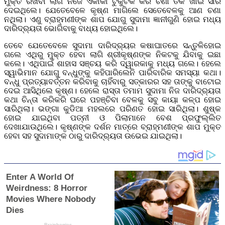
ମୁକ୍ତ ରଖିବା ଲାଗି ନିଜେ ଏକାକୀ ଟୁକୁଟକ କରି ଚଣା ତକ ଖାଇ ସାରି
ଦେଇଥିଲେ। ଯେତେବେଳେ କୃଷ୍ଣ ମାଗିଲେ ସେତେବେଳକୁ ଆଣ ଚଣା
ନଥିଲା। ଏଣୁ ବ୍ରାହ୍ମଣୀଙ୍କ ଶାପ ଯୋଗୁ ସୁଦାମା ଜ୍ଞାନୀଗୁଣି ହୋଇ ମଧ୍ୟ
ଦାରିଦ୍ର୍ୟତା ଭୋଗିବାକୁ ବାଧ୍ୟ ହୋଇଥିଲେ।
ତେବେ ଯେତେବେଳେ ସୁଦାମା ଦାରିଦ୍ର୍ୟର କଷାଘାତରେ ସନ୍ତୁଳିହୋଇ
ଗଲେ ଏଥିରୁ ମୁକ୍ତ ହେବା ଲାଗି ଶ୍ରୀକୃଷ୍ଣଙ୍କ ନିକଟକୁ ଯିବାକୁ ଇଛା
କଲେ। ଏଥିପାଇଁ ଶାହାସ ସଞ୍ଚୟ କରି ଦ୍ୱାରକାକୁ ମଧ୍ୟ ଗଲେ। ହେଲେ
ସ୍ୱାଭିମାନ ଯୋଗୁ ବନ୍ଧୁଙ୍କୁ କହିପାରିଲେନି ପାରିବାରିକ ସମସ୍ୟା କଥା।
ବନ୍ଧୁ ପ୍ରତ୍ୟାବର୍ତ୍ତନ କରିବାକୁ ଚାହିଁବାରୁ ସତ୍କାରର ସହ ତାଙ୍କୁ ବାଟୋଇ
ଦେଇ ଆସିଥିଲେ କୃଷ୍ଣ। ହେଲେ ରାସ୍ତା ତମାମ ସୁଦାମା ନିଜ ଦାରିଦ୍ର୍ୟତା
କଥା ଚିନ୍ତା କରିକରି ଘରେ ପହଞ୍ଚିବା ବେଳକୁ ସବୁ କାୟା କଳ୍ପ ହୋଇ
ସାରିଥିଲା। ଭଙ୍ଗା କୁଡିଆ ମହଲରେ ପରିଣତ ହୋଇ ସାରିଥିଲା। ଶୁଷ୍କ
ହୋଇ ଯାଇଥିବା ପତ୍ନୀ ଓ ପିଲାମାନେ ବେଶ ପ୍ରଫୁଲ୍ଲିତ
ଦେଖାଯାଉଥିଲେ। କୃଷ୍ଣଙ୍କ ଦର୍ଶନ ମାତ୍ରେ ବ୍ରାହ୍ମଣୀଙ୍କ ଶାପ ମୁକ୍ତ
ହେବା ସହ ସୁଦାମାଙ୍କ ଠାରୁ ଦାରିଦ୍ର୍ୟତା ଉଭେଇ ଯାଇଥିଲା।