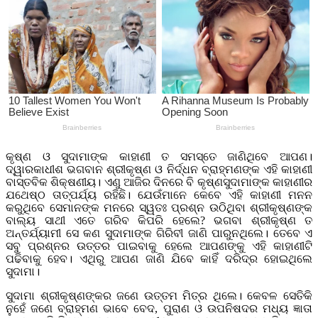
କୃଷ୍ଣ ଓ ସୁଦାମାଙ୍କ କାହାଣୀ ତ ସମସ୍ତେ ଜାଣିଥିବେ ଆପଣ।
ଦ୍ୱାରକାଧୀଶ ଭଗବାନ ଶ୍ରୀକୃଷ୍ଣ ଓ ନିର୍ଦ୍ଧନ ବ୍ରାହ୍ମଣଙ୍କ ଏହି କାହାଣୀ
ବାସ୍ତବିକ ଶିକ୍ଷଣୀୟ। ଏଣୁ ଆଜିର ଦିନରେ ବି କୃଷ୍ଣସୁଦାମାଙ୍କ କାହାଣୀର
ଯଥେଷ୍ଠ ତାତ୍ପର୍ଯ୍ୟ ରହିଛି। ଯେଉଁମାନେ କେବେ ଏହି କାହାଣୀ ମନନ
କରୁଥିବେ ସେମାନଙ୍କ ମନରେ ସ୍ୱତଃ ପ୍ରଶ୍ନ ଉଠିଥିବା ଶ୍ରୀକୃଷ୍ଣଙ୍କ
ବାଲ୍ୟ ସାଥୀ ଏତେ ଗରିବ କିପରି ହେଲେ? ଭଗବା ଶ୍ରୀକୃଷ୍ଣ ତ
ଅନ୍ତର୍ଯ୍ୟାମୀ ସେ କଣ ସୁଦାମାଙ୍କ ଗିରିବୀ ଜାଣି ପାରୁନଥିଲେ। ତେବେ ଏ
ସବୁ ପ୍ରଶ୍ନର ଉତ୍ତର ପାଇବାକୁ ହେଲେ ଆପଣଙ୍କୁ ଏହି କାହାଣୀଟି
ପଢିବାକୁ ହେବ। ଏଥିରୁ ଆପଣ ଜାଣି ଯିବେ କାହିଁ ଦରିଦ୍ର ହୋଇଥିଲେ
ସୁଦାମା।
ସୁଦାମା ଶ୍ରୀକୃଷ୍ଣଙ୍କର ଜଣେ ଉତ୍ତମ ମିତ୍ର ଥିଲେ। କେବଳ ସେତିକି
ନୁହେଁ ଜଣେ ବ୍ରାହ୍ମଣ ଭାବେ ବେଦ, ପୁରାଣ ଓ ଉପନିଷଦର ମଧ୍ୟ ଜ୍ଞାତା