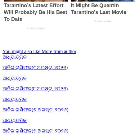
You might also like
More from author
ଆଧ୍ୟାତ୍ମିକ
ଆଜିର ରାଶିଫଳ(୯ ଅଗଷ୍ଟ, ୨୦୨୬)
ଆଧ୍ୟାତ୍ମିକ
ଆଜିର ରାଶିଫଳ(୮ ଅଗଷ୍ଟ, ୨୦୨୬)
ଆଧ୍ୟାତ୍ମିକ
ଆଜିର ରାଶିଫଳ(୭ ଅଗଷ୍ଟ, ୨୦୨୬)
ଆଧ୍ୟାତ୍ମିକ
ଆଜିର ରାଶିଫଳ(୫ ଅଗଷ୍ଟ, ୨୦୨୬)