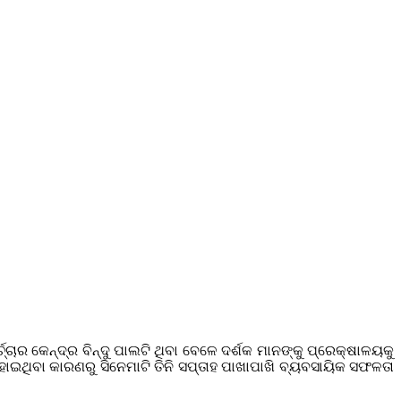
ଚ୍ଚାର କେନ୍ଦ୍ର ବିନ୍ଦୁ ପାଲଟି ଥିବା ବେଳେ ଦର୍ଶକ ମାନଙ୍କୁ ପ୍ରେକ୍ଷାଳୟକୁ
ହୋଇଥିବା କାରଣରୁ ସିନେମାଟି ତିନି ସପ୍ତାହ ପାଖାପାଖି ବ୍ୟବସାୟିକ ସଫଳତା