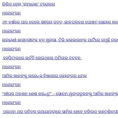
ରିଲିଜ୍ ହେଲା ‘ରାମାୟଣ’ ଟ୍ରେଲର
ମନୋରଂଜନ
୬୭ ବର୍ଷରେ ପାଦ ଦେଲେ ସଞ୍ଜୟ ଦତ୍ତ, ଭାବପ୍ରବଣ ପୋଷ୍ଟ ସେୟାର କଲ
ମନୋରଂଜନ
ନାରାୟଣୀ ଶାସ୍ତ୍ରୀଙ୍କ ବଡ଼ ଖୁଲାସା, ଟିଭି କଳାକାରଙ୍କ ପାର୍ଟିରେ ଜମୁଛି 
ମନୋରଂଜନ
ହସ୍ପିଟାଲରେ ଭର୍ତ୍ତି ହୋଇଥିଲେ ଅମିତାଭ ବଚ୍ଚନ
ମନୋରଂଜନ
ଆମିର ଖାନଙ୍କୁ ଲରେନ୍ସ ବିଷ୍ନୋଇ ଗ୍ୟାଙ୍ଗ୍‌ର ଧମକ
ମନୋରଂଜନ
“ଶୀଘ୍ର ଅନଶନ ଶେଷ କରନ୍ତୁ” – ସୋନମ ୱାଙ୍ଗଚୁକଙ୍କୁ ଆମିର ଖାନଙ୍କ ବା
ମନୋରଂଜନ
ପ୍ରଥମ ଥର ପବିତ୍ର ରଥାଯାତ୍ରାରେ ସାମିଲ ହେବେ ବଲିଉଡ କଣ୍ଠଶିଳ୍ପୀ