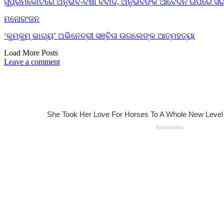
ସୁପ୍ରିମକୋର୍ଟରେ ଅନୁଭବ-ବର୍ଷା ବିବାଦ, ଅନୁଭବଙ୍କ ଆବେଦନ ଉପରେ ସର
ମନୋରଂଜନ
‘କୁମ୍‌କୁମ୍‌ ଭାଗ୍ୟ’ ଅଭିନେତ୍ରୀ ସଞ୍ଚିତା ଉଗଲେଙ୍କ ଆତ୍ମହତ୍ୟା
Load More Posts
Leave a comment