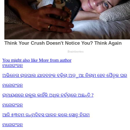
You might also like
More from author
ମନୋରଂଜନ
ଅଭିନେତା ରାଜପାଲ ଯାଦବଙ୍କ ବଢ଼ିଲା ଅଡ଼ୁଆ: ନିଲାମ ହେବ ପୈତୃକ ଘର
ମନୋରଂଜନ
ରାମାୟଣରେ ରକୁଲ କାହିଁକି ଅଧିକ ଚର୍ଚ୍ଚାରେ ଅଛନ୍ତି ?
ମନୋରଂଜନ
ଆଜି ୫୩ତମ ଜନ୍ମଦିବସ ପାଳନ କଲେ ସୋନୁ ନିଗମ
ମନୋରଂଜନ