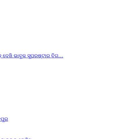
ିଡ଼ ଦେଖି ଭାବୁକ ସୁପରଷ୍ଟାର ବିଗ…
କପୁର