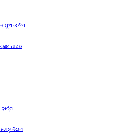
େ ପୁଅ ଓ ଝିଅ
ଡ୍ରଗ୍ସର ଆସର
ର୍ତ୍ତା
 ସୋନୁ ନିଗମ