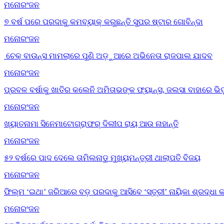
ମନୋରଂଜନ
୭ ବର୍ଷ ପରେ ପରଦାକୁ କମବ୍ୟାକ୍ କରୁଛନ୍ତି ସୁପର ଷ୍ଟାର ଗୋବିନ୍ଦା
ମନୋରଂଜନ
ଚେକ୍ ବାଉନ୍ସ ମାମଲାରେ ପୁଣି ଅଡ଼ୁଆରେ ଅଭିନେତା ରାଜପାଲ ଯାଦବ
ମନୋରଂଜନ
ପ୍ରବଳ ବର୍ଷାକୁ ଖାତିର କଲେନି ଅମିତାଭଙ୍କ ଫ୍ୟାନ୍ସ, ଜଲସା ବାହାରେ ଭ
ମନୋରଂଜନ
ଖ୍ୟାତନାମା ସିନେମାଟୋଗ୍ରାଫର୍ ଦିଲୀପ ରାୟ ଆଉ ନାହାନ୍ତି
ମନୋରଂଜନ
୫୨ ବର୍ଷରେ ପାଦ ଦେଲେ ତାମିଲନାଡୁ ମୁଖ୍ୟମନ୍ତ୍ରୀ ଥାଲାପତି ବିଜୟ
ମନୋରଂଜନ
ଫିଲ୍ମ ‘ଇଥା’ ଜରିଆରେ ବଡ଼ ପରଦାକୁ ଆସିବେ ‘ସ୍ତ୍ରୀ’ ନାୟିକା ଶ୍ରଦ୍ଧା 
ମନୋରଂଜନ