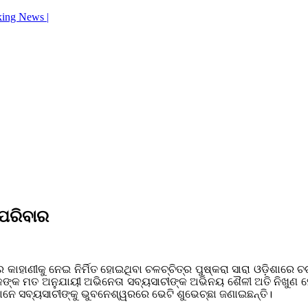
king News |
 ପରିବାର
 କାହାଣୀକୁ ନେଇ ନିର୍ମିତ ହୋଇଥିବା ଚଳଚ୍ଚିତ୍ର ପୁଷ୍କରା ସାରା ଓଡ଼ିଶାରେ ଚର୍
 ଦର୍ଶକଙ୍କ ମତ ଅନୁଯାୟୀ ଅଭିନେତା ସବ୍ୟସାଚୀଙ୍କ ଅଭିନୟ ଶୈଳୀ ଅତି ନିଖୁଣ 
େ ସବ୍ୟସାଚୀଙ୍କୁ ଭୁବନେଶ୍ୱରରେ ଭେଟି ଶୁଭେଚ୍ଛା ଜଣାଇଛନ୍ତି।