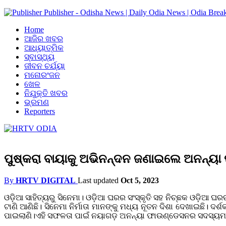
Publisher - Odisha News | Daily Odia News | Odia Brea
Home
ଆଜିର ଖବର
ଆଧ୍ୟାତ୍ମିକ
ସ୍ବାସ୍ଥ୍ୟ
ଜୀବନ ଚର୍ଯ୍ୟା
ମନୋରଂଜନ
ଖେଳ
ନିଯୁକ୍ତି ଖବର
ଭ୍ରମଣ
Reporters
ପୁଷ୍କରା ବାୟାକୁ ଅଭିନନ୍ଦନ ଜଣାଇଲେ ଅନନ୍ୟା
By
HRTV DIGITAL
Last updated
Oct 5, 2023
ଓଡ଼ିଆ ସାହିତ୍ୟରୁ ସିନେମା। ଓଡ଼ିଆ ଘରର ସଂସ୍କୃତି ସହ ନିଚ୍ଛକ ଓଡ଼ିଆ ଘରର
ଟାଣି ଆଣିଛି। ସିନେମା ନିର୍ମାତା ମାନଙ୍କୁ ମଧ୍ୟ ନୂତନ ଦିଶା ଦେଖାଇଛି।
ପାଇଲାଣି।ଏହି ସଫଳତା ପାଇଁ ନୟାଗଡ଼ ଅନନ୍ୟା ଫାଉଣ୍ଡେସନର ସଦସ୍ୟମାନ