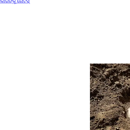
କାରଙ୍କୁ ନୋଟିସ୍