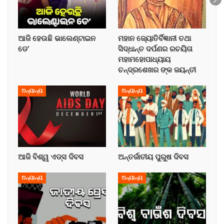
ଆଜି ହେଉଛି ଭାଲେଣ୍ଟାଇନ
ମହାନ ଜ୍ୟୋତିର୍ବିଜ୍ଞାନୀ ତଥା
ଡେ’
ସିଦ୍ଧାନ୍ତ ଦର୍ପଣର ରଚୟିତା
ମହାମହୋପାଧ୍ୟାୟ
ଚନ୍ଦ୍ରଶେଖର ଙ୍କ ଜୟନ୍ତୀ
ଅନ୍ୟାନ୍ୟ
ଅନ୍ୟାନ୍ୟ
ଆଜି ବିଶ୍ୱ ଏଡ୍‌ସ ଦିବସ
ଅନ୍ତର୍ଜାତୀୟ ପୁରୁଷ ଦିବସ
ଅନ୍ୟାନ୍ୟ
ଅନ୍ୟାନ୍ୟ