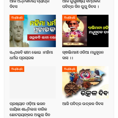
ଆଜି ଅନ୍ତର୍ଜାତୀୟ ବ୍ୟାଘ୍ର
ଆଜି ଗୁରୁଶିଷ୍ୟ ସମ୍ପର୍କର
ଦିବସ
ପବିତ୍ର ଦିନ ଗୁରୁ ଦିବସ ।
ଅନ୍ୟାନ୍ୟ
ଅନ୍ୟାନ୍ୟ
ସନ୍ଥକବି ଭୀମ ଭୋଇ ।ମହିମା
ସ୍ଵାଭିମାନୀ ଓଡିଆ ମଧୁସୂଦନ
ଧର୍ମର ପ୍ରଚାରକ
ଦାସ ।।
ଅନ୍ୟାନ୍ୟ
ଅନ୍ୟାନ୍ୟ
ପ୍ରଖ୍ୟାତ ଓଡ଼ିଆ ଭଜନ
ଆଜି ପବିତ୍ର ଉତ୍କଳ ଦିବସ
ଗାୟିକା ଶାନ୍ତିଲତା ବାରିକ
ଛୋଟରାୟଙ୍କର ଅଭୁଲା ଦିନ