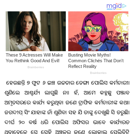
ଏ ହେଉଛନ୍ତି ୭ ଫୁଟ ୬ ଇଞ୍ଚ ଉଚ୍ଚତାର ଡେଙ୍ଗା ପୋଲିସ କର୍ମଚାରୀ।
ଶୁଣିଲେ ଆଶ୍ଚର୍ଯ୍ୟ ଲାଗୁଛି ନା। ହଁ, ଆମେ କହୁଛୁ ପଞ୍ଜାବ
ଅମୃତସରରେ କାର୍ଯ୍ୟ କରୁଥିବା ଜଣେ ଟ୍ରାଫିକ କର୍ମଚାରୀଙ୍କ କଥା।
ଜଗଦୀପ୍ ସିଂ ଯାହାଙ୍କ ନାଁ ଶୁଣିବା ସହ ଯିଏ ତାଙ୍କୁ ଦେଖୁଛି ସିଏ ଡରୁଛି।
ଦୀର୍ଘ ୨୦ ବର୍ଷ ଧରି ପୋଲିସ ଅଫିସର ଭାବେ କାର୍ଯ୍ୟରତ
ଥିବାବେଳେ ସେ ସେହି ଅଞ୍ଚଳର ଜଣେ ଲୋକାଲ ସେଲିବ୍ରିଟି