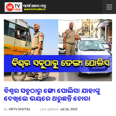
ବିଶ୍ୱର ସବୁଠାରୁ ଡେଙ୍ଗା ପୋଲିସ। ଯାହାଙ୍କୁ
ଦେଖିଲେ ଭୟରେ ଥରୁଛନ୍ତି ଚୋର।
Last updated
Jul 24, 2022
By
HRTV DIGITAL