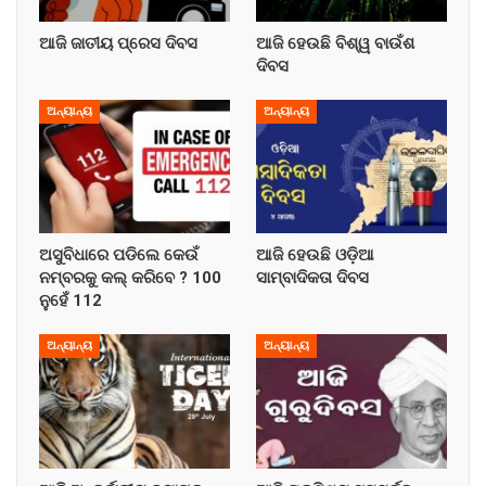
ଆଜି ଜାତୀୟ ପ୍ରେସ ଦିବସ
ଆଜି ହେଉଛି ବିଶ୍ୱ ବାଉଁଶ
ଦିବସ
ଅନ୍ୟାନ୍ୟ
ଅନ୍ୟାନ୍ୟ
ଅସୁବିଧାରେ ପଡିଲେ କେଉଁ
ଆଜି ହେଉଛି ଓଡ଼ିଆ
ନମ୍ବରକୁ କଲ୍‌ କରିବେ ? 100
ସାମ୍ବାଦିକତା ଦିବସ
ନୁହେଁ 112
ଅନ୍ୟାନ୍ୟ
ଅନ୍ୟାନ୍ୟ