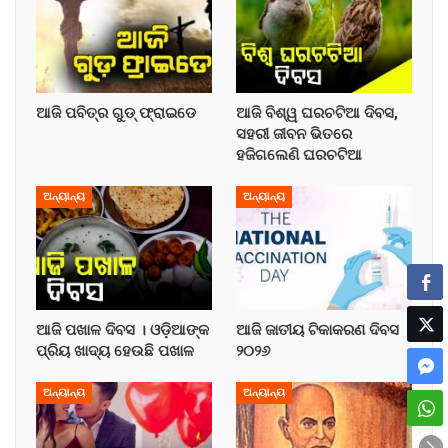
ଆଜି ପବିତ୍ର ଗୁଡ୍ ଫ୍ରାଇଡେ
ଆଜି ବିଶ୍ୱ ଘରଚଟିଆ ଦିବସ,
ସହରୀ ଜୀବନ ଭିତରେ
ହଜିଗଲେଣି ଘରଚଟିଆ
ଅନ୍ୟାନ୍ୟ
ଅନ୍ୟାନ୍ୟ
ଆଜି ପଖାଳ ଦିବସ । ଓଡ଼ିଆଙ୍କ
ଆଜି ଜାତୀୟ ଟିକାକରଣ ଦିବସ
ପ୍ରିୟ ଖାଦ୍ୟ ହେଉଛି ପଖାଳ
୨୦୨୬
ଅନ୍ୟାନ୍ୟ
ଅନ୍ୟାନ୍ୟ