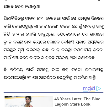
ଭାବେ ବେଶ ଜଣାଶୁଣା।
ପିଲାଟିଦିନରୁ ତାଙ୍କର ଲମ୍ୱା ଚେହେରା ପାଇଁ ସେ ସମସ୍ତଙ୍କ ଭିତରେ
ବାରି ହୋଇପଡୁଥିଲେ। ତାଙ୍କ ଡେଙ୍ଗା ଉଚ୍ଚତା ଯୋଗୁଁ ସମସ୍ତେ ତାଙ୍କୁ
ଟିଭି ଟାୱାର ବୋଲି ଡାକୁଥିଲେ। ଯେତେବେଳେ ସେ ରାସ୍ତାରେ
ଡ୍ୟୁଟି କରନ୍ତି ତାଙ୍କ ଭୟରେ ଲୋକେ କୌଣସି ପ୍ରକାର ଅପ୍ରିତିକର
ପରିସ୍ଥିତି ସୃଷ୍ଟି କରିବାକୁ ଇଛା ବି ନ କରନ୍ତି। ଜଗଦୀପଙ୍କ ଉଚ୍ଚତା
ପାଇଁ ପଞ୍ଜାବରେ ତାଙ୍କର ଏକ ସ୍ୱତନ୍ତ୍ର ପରିଚୟ ଥିବା ଜଣାପଡିଛି।
ଏହି ପରିଚୟ ପାଇଁ ସମସ୍ତେ ତାଙ୍କ ସହ ଫଟୋ ଉଠାଇବାକୁ
ଭଲପାଇଥାନ୍ତି। ଏବଂ ସେ ଆକର୍ଷଣର କେନ୍ଦ୍ରବିନ୍ଦୁ ପାଲଟିଯାଆନ୍ତି।