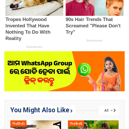
You Might Also Like
All
ଅନ୍ୟାନ୍ୟ
ଅନ୍ୟାନ୍ୟ