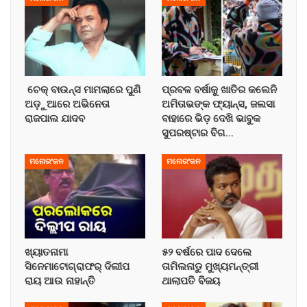
ଚେକ୍ ବାଉନ୍ସ ମାମଲାରେ ପୁଣି
ପ୍ରବଳ ବର୍ଷାକୁ ଖାତିର କଲେନି
ଅଡ଼ୁଆରେ ଅଭିନେତା
ଅମିତାଭଙ୍କ ଫ୍ୟାନ୍ସ, ଜଲସା
ରାଜପାଲ ଯାଦବ
ବାହାରେ ଭିଡ଼ ଦେଖି ଭାବୁକ
ସୁପରଷ୍ଟାର ବିଗ…
ମନୋରଂଜନ
ମନୋରଂଜନ
ଖ୍ୟାତନାମା
୫୨ ବର୍ଷରେ ପାଦ ଦେଲେ
ସିନେମାଟୋଗ୍ରାଫର୍ ଦିଲୀପ
ତାମିଲନାଡୁ ମୁଖ୍ୟମନ୍ତ୍ରୀ
ରାୟ ଆଉ ନାହାନ୍ତି
ଥାଲାପତି ବିଜୟ