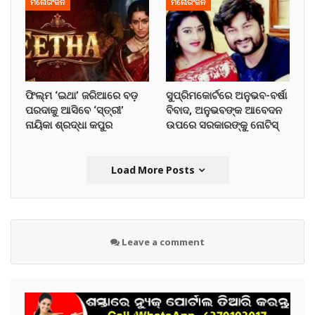
ମନୋରଂଜନ
ମନୋରଂଜନ
ଫିଲ୍ମ ‘ଇଥା’ ଜରିଆରେ ବଡ଼
ସୁପ୍ରିମକୋର୍ଟରେ ଅନୁଭବ-ବର୍ଷା
ପରଦାକୁ ଆସିବେ ‘ସ୍ତ୍ରୀ’
ବିବାଦ, ଅନୁଭବଙ୍କ ଆବେଦନ
ନାୟିକା ଶ୍ରଦ୍ଧା କପୁର
ଉପରେ ସରକାରଙ୍କୁ ନୋଟିସ୍
Load More Posts
Leave a comment