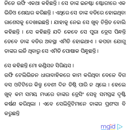
ନିଜେ ଉର୍ଫି ଏକଥା କହିଛନ୍ତି । ସେ ତାଙ୍କ ଇନଷ୍ଟା ଷ୍ଟୋରୀରେ ଏକ
ଭିଡିଓ ଶେୟାର କରିଛନ୍ତି । ଏଥିରେ ସେ ତାଙ୍କ ବଡିରେ ହୋଇଥିବା
ରାଶେସକୁ ଦେଖାଇଛନ୍ତି । ଯାହାକୁ ନେଇ ସେ ଖୁବ୍ ଚିନ୍ତିତ ବୋଲି
କହିଛନ୍ତି । ସେ କହିଛନ୍ତି ଯଦି କେବେ ସେ ପୁରା ଡ୍ରେସ ପିନ୍ଧନ୍ତି
ତେବେ ତାଙ୍କ ବଡିର ଅବସ୍ଥା ଏମିତି ହୋଇଥାଏ । କପଡା ଯୋଗୁ
ତାଙ୍କର ଆଲର୍ଜି ଥିବାରୁ ସେ ଏମିତି ପୋଷାକ ପିନ୍ଧୁଛନ୍ତି ।
ସେ କହିଛନ୍ତି ମୋ କଣ୍ଡିସନ ସିରିୟସ ।
ଉର୍ଫି ଟେଲିଭିଜନ ଧାରାବାହିକରେ କାମ କରିଥିବା ବେଳେ ବିଗ
ବସ ଓଟିଟିରେ କିନ୍ତୁ ବେଶୀ ଦିନ ତିଷ୍ଠି ପାରି ନ ଥିଲେ । ହେଲେ
ଖୁବ୍ କମ ସମୟ ମଧ୍ୟରେ ତାଙ୍କର ଡ୍ରେସିଂ ସେନ୍ସ ସମସ୍ତଙ୍କ ଦୃଷ୍ଟି
ଆକର୍ଷଣ କରିଥିଲା । ଏବେ ସେଲିବ୍ରିଟିମାନେ ତାଙ୍କର ପ୍ରଶଂସା ବି
କରୁଛନ୍ତି