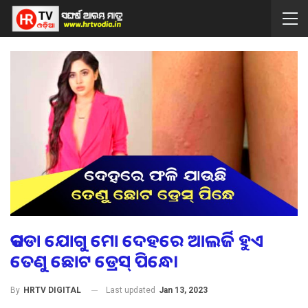
କପଡା ଯୋଗୁ ମୋ ଦେହରେ ଆଲର୍ଜି ହୁଏ
ତେଣୁ ଛୋଟ ଡ୍ରେସ୍ ପିନ୍ଧେ।
Last updated
Jan 13, 2023
By
HRTV DIGITAL