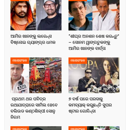
ଆମିର ଖାନଙ୍କୁ ଲରେନ୍ସ
“ଶୀଘ୍ର ଅନଶନ ଶେଷ କରନ୍ତୁ”
ବିଷ୍ନୋଇ ଗ୍ୟାଙ୍ଗ୍‌ର ଧମକ
– ସୋନମ ୱାଙ୍ଗଚୁକଙ୍କୁ
ଆମିର ଖାନଙ୍କ ବାର୍ତ୍ତା
ମନୋରଂଜନ
ମନୋରଂଜନ
ପ୍ରଥମ ଥର ପବିତ୍ର
୭ ବର୍ଷ ପରେ ପରଦାକୁ
ରଥାଯାତ୍ରାରେ ସାମିଲ ହେବେ
କମବ୍ୟାକ୍ କରୁଛନ୍ତି ସୁପର
ବଲିଉଡ କଣ୍ଠଶିଳ୍ପୀ ସୋନୁ
ଷ୍ଟାର ଗୋବିନ୍ଦା
ନିଗମ
ମନୋରଂଜନ
ମନୋରଂଜନ