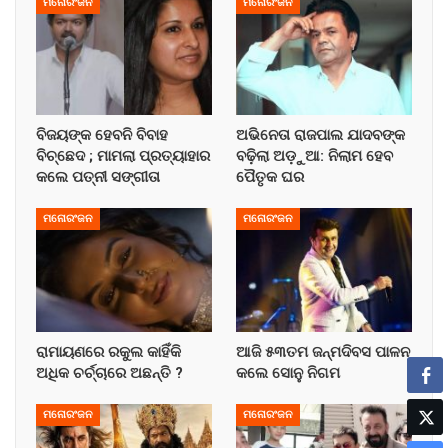
ମନୋରଂଜନ
ମନୋରଂଜନ
ବିଜୟଙ୍କ ହେବନି ବିବାହ
ଅଭିନେତା ରାଜପାଲ ଯାଦବଙ୍କ
ବିଚ୍ଛେଦ ; ମାମଲା ପ୍ରତ୍ୟାହାର
ବଢ଼ିଲା ଅଡ଼ୁଆ: ନିଲାମ ହେବ
କଲେ ପତ୍ନୀ ସଙ୍ଗୀତା
ପୈତୃକ ଘର
ମନୋରଂଜନ
ମନୋରଂଜନ
ରାମାୟଣରେ ରକୁଲ କାହିଁକି
ଆଜି ୫୩ତମ ଜନ୍ମଦିବସ ପାଳନ
ଅଧିକ ଚର୍ଚ୍ଚାରେ ଅଛନ୍ତି ?
କଲେ ସୋନୁ ନିଗମ
ମନୋରଂଜନ
ମନୋରଂଜନ