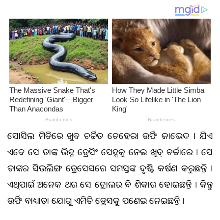
ସୋସିଆଲ ମିଡିଆରେ ଖୁବ ଚର୍ଚ୍ଚିତ ଚେହେରା ଉର୍ଫି ଜାଭେଦ । ଯିଏ
ଏବେ ସେ ତାଙ୍କ ଭିନ୍ନ ଡ୍ରେସିଂ ସେନ୍ସକୁ ନେଇ ଖୁବ୍ ଚର୍ଚ୍ଚାରେ । ସେ
ତାଙ୍କର ସିଭଲିଙ୍ଗ ଡ୍ରେସେସରେ ସମସ୍ତଙ୍କ ଦୃଷ୍ଟି ଆକର୍ଷଣ କରୁଛନ୍ତି ।
ଏଥିପାଇଁ ଅନେକ ଥର ସେ ଟ୍ରୋଲର ବି ଶିକାର ହୋଇଛନ୍ତି । କିନ୍ତୁ
ଉର୍ଫି ବାଧ୍ୟାତା ଯୋଗୁ ଏମିତି ଡ୍ରେସକୁ ଆପଣେଇ ନେଇଛନ୍ତି ।