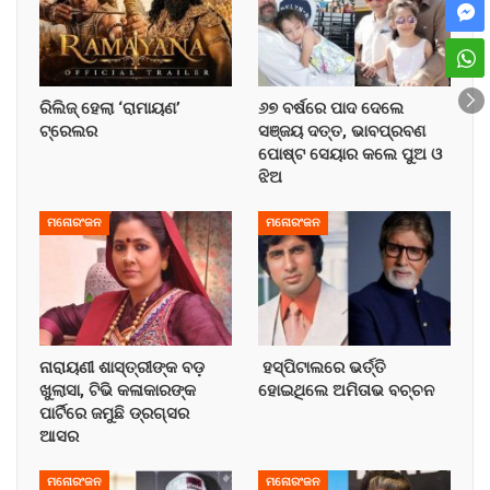
ରିଲିଜ୍ ହେଲା ‘ରାମାୟଣ’
୬୭ ବର୍ଷରେ ପାଦ ଦେଲେ
ଟ୍ରେଲର
ସଞ୍ଜୟ ଦତ୍ତ, ଭାବପ୍ରବଣ
ପୋଷ୍ଟ ସେୟାର କଲେ ପୁଅ ଓ
ଝିଅ
ମନୋରଂଜନ
ମନୋରଂଜନ
ନାରାୟଣୀ ଶାସ୍ତ୍ରୀଙ୍କ ବଡ଼
ହସ୍ପିଟାଲରେ ଭର୍ତ୍ତି
ଖୁଲାସା, ଟିଭି କଳାକାରଙ୍କ
ହୋଇଥିଲେ ଅମିତାଭ ବଚ୍ଚନ
ପାର୍ଟିରେ ଜମୁଛି ଡ୍ରଗ୍ସର
ଆସର
ମନୋରଂଜନ
ମନୋରଂଜନ