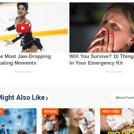
ight Also Like
More From
ର
ସ୍ବାସ୍ଥ୍ୟ
ଜୀବନ ଚର୍ଯ୍ୟା