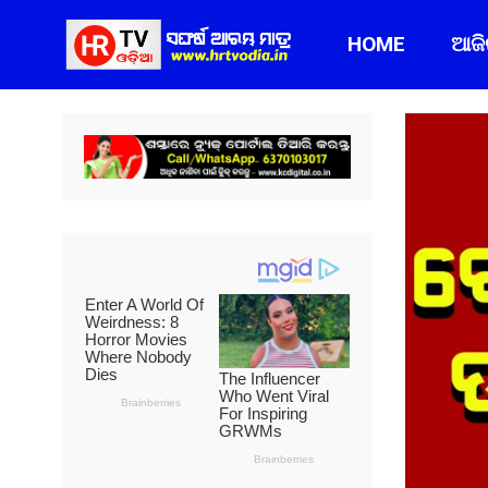
HOME
ଆଜ