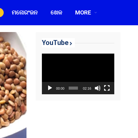
ମନୋରଂଜନ
ଖେଳ
MORE
YouTube
Video
Player
00:00
02:16