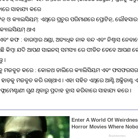
ାରେ ସାହାଯ୍ୟ କରେ
ଟିନ୍ ଓ କ୍ୟାଲସିୟମ୍: ଏଥିରେ ପ୍ରଚୁର ପରିମାଣରେ ପ୍ରୋଟିନ୍‌, ଲୌହସାର
କ୍ୟାଲସିୟମ୍‌ ଥାଏ
୍ଦି ଏବଂ କଫ : ବାରମ୍ବାର ଥଣ୍ଡା, ଅତ୍ୟଧିକ ନାକ ବନ୍ଦ ଏବଂ ନିଶ୍ୱାସ ନେବା
ି କିମ୍ବା ଯଦି ଆପଣ ସାଇନସ୍ ସମସ୍ୟା ରେ ପୀଡିତ ତେବେ ଆପଣ 
ୁ ।
କୁ ମଜବୁତ କରେ : କୋଳଥ ଡାଲିରେ କ୍ୟାଲିସିୟମ ଏବଂ ଫସଫରସର ଗ
 ହାଡ଼କୁ ମଜବୁତ କରି ରଖିଥାଏ । ଏହା ସହିତ ଏଥିରେ ଆଣ୍ଟି ଅକ୍ସିଡାଣ୍ଟ ଏ
ଲୋମେଣ୍ଟାଣୀ ଗୁଣ ଥିବାରୁ ପ୍ରଦାହ ହ୍ରାସ କରିବାରେ ସାହାଯ୍ୟ କରେ ।