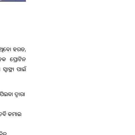
ାଇଥିବେ। ହରଡ,
େକ ପ୍ରୋଟିନ
ୱାସ୍ଥ୍ୟ ପାଇଁ
ିଇବା ଦ୍ୱାରା
ଚର୍ବି କମାଇ
ଳିତ