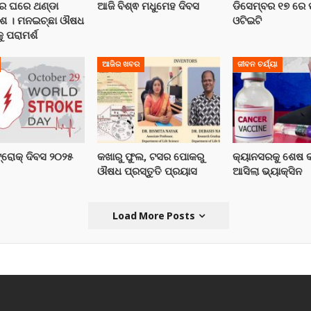
େ ଘରେ ଥଣ୍ଡା
ଆଜି ବିଶ୍ଵ ମଧୁମେହ ଦିବସ
ଡିସେମ୍ବର ୧୭ ରେ ପ
ାଶ । ମନଇଚ୍ଛା ଔଷଧ
ଓଟିଇଟି
 ପରାମର୍ଶ
ଆଜିର ଖବର
ଜୀବନ ଚର୍ଯ୍ୟା
ଟ୍ରୋକ୍ ଦିବସ ୨୦୨୫
କଖାରୁ ଫୁଲ, ଟସର ପୋକରୁ
କ୍ୟାନସରକୁ ଶେଷ କ
ଔଷଧ ପ୍ରସ୍ତୁତି ପ୍ରୟାସ
ଆସିଲା ଭ୍ୟାକ୍ସିନ
Load More Posts