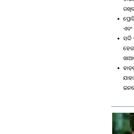
ରଖିବ
ପ୍ରୋ
ଏବଂ 
ସର୍ଦ
ହେଉଛ
ଖାଆନ୍ତ
ହାଡ଼
ଯାହା
ଇନଫ୍