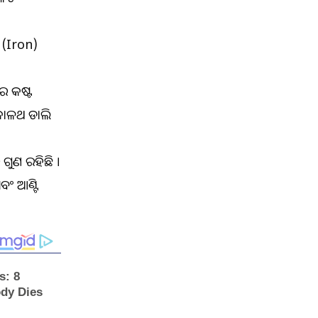
 (Iron)
ରେ କଷ୍ଟ
କୋଳଥ ଡାଲି
ୁଣ ରହିଛି ।
ବଂ ଆଣ୍ଟି