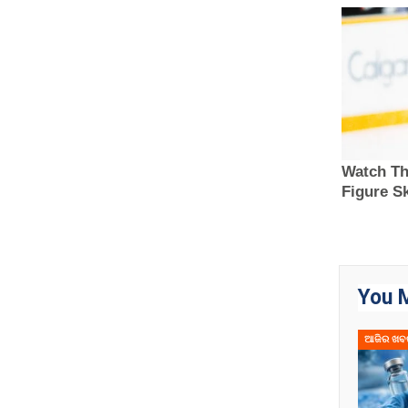
You M
ଆଜିର ଖବ