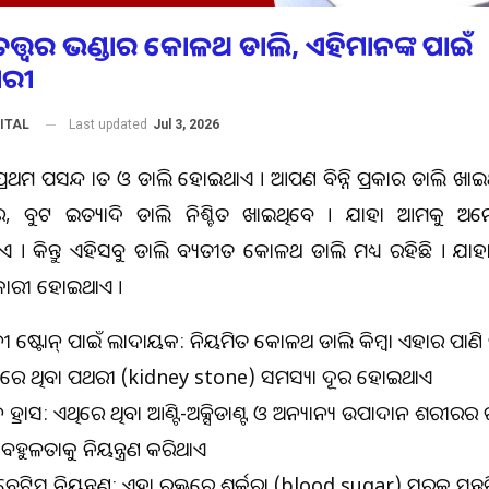
ତ୍ତ୍ବର ଭଣ୍ଡାର କୋଳଥ ଡାଲି, ଏହିମାନଙ୍କ ପାଇଁ
ାରୀ
Last updated
Jul 3, 2026
ITAL
 ପ୍ରଥମ ପସନ୍ଦ ଭାତ ଓ ଡାଲି ହୋଇଥାଏ । ଆପଣ ବିଭିନ୍ନ ପ୍ରକାର ଡାଲି ଖ
ର, ବୁଟ ଇତ୍ୟାଦି ଡାଲି ନିଶ୍ଚିତ ଖାଇଥିବେ । ଯାହା ଆମକୁ ଅନ
। କିନ୍ତୁ ଏହିସବୁ ଡାଲି ବ୍ୟତୀତ କୋଳଥ ଡାଲି ମଧ୍ୟ ରହିଛି । ଯାହା ସ୍
କାରୀ ହୋଇଥାଏ ।
ୀ ଷ୍ଟୋନ୍‌ ପାଇଁ ଲାଭଦାୟକ: ନିୟମିତ କୋଳଥ ଡାଲି କିମ୍ବା ଏହାର ପାଣି ପ
େ ଥିବା ପଥରୀ (kidney stone) ସମସ୍ୟା ଦୂର ହୋଇଥାଏ
ହ୍ରାସ: ଏଥିରେ ଥିବା ଆଣ୍ଟି-ଅକ୍ସିଡାଣ୍ଟ ଓ ଅନ୍ୟାନ୍ୟ ଉପାଦାନ ଶରୀରର 
ହୁଳତାକୁ ନିୟନ୍ତ୍ରଣ କରିଥାଏ
େଟିସ୍‌ ନିୟନ୍ତ୍ରଣ: ଏହା ରକ୍ତରେ ଶର୍କରା (blood sugar) ସ୍ତରକୁ ସନ୍ତୁ