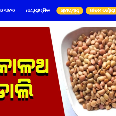
ିର ଖବର
ଆଧ୍ୟାତ୍ମିକ
ସ୍ବାସ୍ଥ୍ୟ
ଜୀବନ ଚର୍ଯ୍ୟା