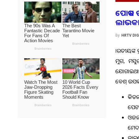
ପୋଷକ ତ
ଲାଭକ
By
HRTV DIG
ଭାରତୀୟଙ୍କ
ମୁଗ, ମସୁ
ଯୋଗାଇଥାଏ 
ବେଶ୍‌ ଉପ
କିଡନ
ପେଟର
ଓଜନ 
ମେଦବ
ଡାଇବ