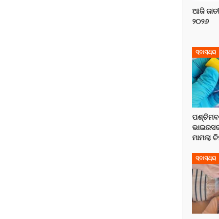
ଆଜି ଜାତ
୨୦୨୬
ସ୍ବାସ୍ଥ୍ୟ
ପଶ୍ଚିମବ
ଭାଇରସର 
ମାମଲା ଚି
ସ୍ବାସ୍ଥ୍ୟ