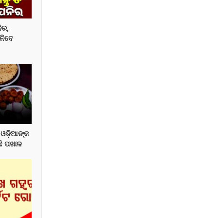
ିର,
୍ନିବେ
 ଓଡ଼ିଆଙ୍କ
ଛି ପଖାଳ