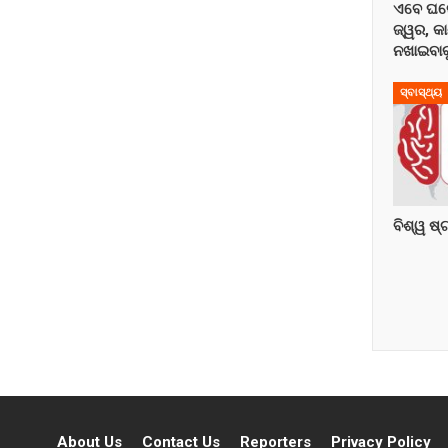
ଏବେ ଘର
ଜ୍ୱର, କ
ନଖାଇବାକୁ
ସ୍ବାସ୍ଥ୍ୟ
ବିଶ୍ୱ ଷ୍
About Us
Contact Us
Reporters
Privacy Policy