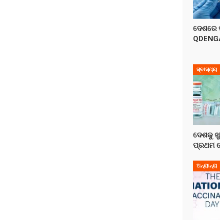
ଦେଶରେ ପ
QDENGAକ
ସ୍ବାସ୍ଥ୍ୟ
ଦେଶକୁ ଖୁ
ପ୍ରଥମ ଡ
ଅନ୍ୟାନ୍ୟ