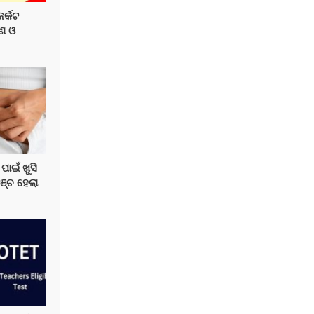
ର୍କଟ
ଣ ଓ
ାଇଁ ଖୁସି
୍ଚ ହେଲା