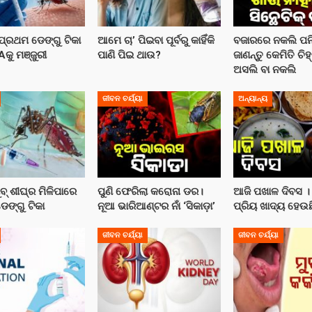
୍ରଥମ ଡେଙ୍ଗୁ ଟିକା
ଆମେ ଚା’ ପିଇବା ପୂର୍ବରୁ କାହିଁକି
ବଜାରରେ ନକଲି ପନ
ୁ ମଞ୍ଜୁରୀ
ପାଣି ପିଇ ଥାଉ?
ଜାଣନ୍ତୁ କେମିତି ଚିହ
ଅସଲି ବା ନକଲି
ଜୀବନ ଚର୍ଯ୍ୟା
ଅନ୍ୟାନ୍ୟ
ବ୍ ଶୀଘ୍ର ମିଳିପାରେ
ପୁଣି ଫେରିଲା କରୋନା ଡର।
ଆଜି ପଖାଳ ଦିବସ ।
େଙ୍ଗୁ ଟିକା
ନୂଆ ଭାରିଆଣ୍ଟର ନାଁ ‘ସିକାଡ଼ା’
ପ୍ରିୟ ଖାଦ୍ୟ ହେଉ
ଜୀବନ ଚର୍ଯ୍ୟା
ଜୀବନ ଚର୍ଯ୍ୟା