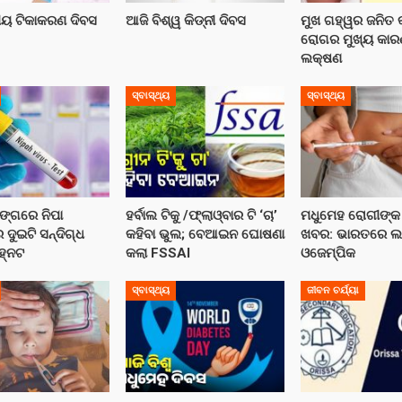
ୀୟ ଟିକାକରଣ ଦିବସ
ଆଜି ବିଶ୍ୱ କିଡ୍‌ନୀ ଦିବସ
ମୁଖ ଗହ୍ୱର ଜନିତ କ
ରୋଗର ମୁଖ୍ୟ କାର
ଲକ୍ଷଣ
ସ୍ବାସ୍ଥ୍ୟ
ସ୍ବାସ୍ଥ୍ୟ
ଙ୍ଗରେ ନିପା
ହର୍ବାଲ ଟିକୁ /ଫ୍ଲାଓ୍ବାର ଟି ‘ଚା’
ମଧୁମେହ ରୋଗୀଙ୍କ ପ
ଦୁଇଟି ସନ୍ଦିଗ୍ଧ
କହିବା ଭୁଲ; ବେଆଇନ ଘୋଷଣା
ଖବର: ଭାରତରେ ଲଞ
ହ୍ନଟ
କଲା FSSAI
ଓଜେମ୍ପିକ
ସ୍ବାସ୍ଥ୍ୟ
ଜୀବନ ଚର୍ଯ୍ୟା