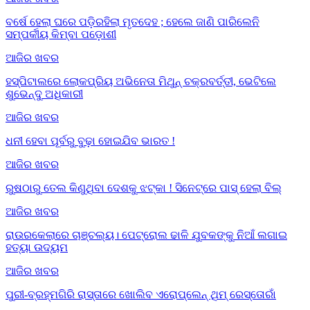
ବର୍ଷେ ହେଲା ଘରେ ପଡ଼ିରହିଲା ମୃତଦେହ ; ହେଲେ ଜାଣି ପାରିଲେନି
ସମ୍ପର୍କୀୟ କିମ୍ବା ପଡ଼ୋଶୀ
ଆଜିର ଖବର
ହସ୍ପିଟାଲରେ ଲୋକପ୍ରିୟ ଅଭିନେତା ମିଥୁନ୍ ଚକ୍ରବର୍ତ୍ତୀ, ଭେଟିଲେ
ଶୁଭେନ୍ଦୁ ଅଧିକାରୀ
ଆଜିର ଖବର
ଧନୀ ହେବା ପୂର୍ବରୁ ବୁଢ଼ା ହୋଇଯିବ ଭାରତ !
ଆଜିର ଖବର
ରୁଷଠାରୁ ତେଲ କିଣୁଥିବା ଦେଶକୁ ଝଟ୍‌କା ! ସିନେଟ୍‌ରେ ପାସ୍ ହେଲା ବିଲ୍
ଆଜିର ଖବର
ରାଉରକେଲାରେ ଚାଞ୍ଚଲ୍ୟ। ପେଟ୍ରୋଲ ଢାଳି ଯୁବକଙ୍କୁ ନିଆଁ ଲଗାଇ
ହତ୍ୟା ଉଦ୍ୟମ
ଆଜିର ଖବର
ପୁରୀ-ବ୍ରହ୍ମଗିରି ରାସ୍ତାରେ ଖୋଲିବ ଏରୋପ୍ଲେନ୍‌ ଥିମ୍‌ ରେସ୍ତୋରାଁ