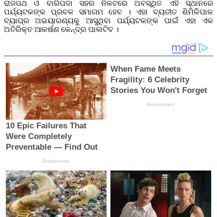
ରାଜପଥ ଓ ବାରିପଦା ସହର ନିକଟରେ ଅବସ୍ଥିତ ଏହି ସ୍ଥାନରେ
ପର୍ଯ୍ୟଟକଙ୍କ ପ୍ରବଳ ସମାଗମ ହେବ । ଏହା ବ୍ୟତୀତ ଶିମିଳିପାଳ
ବ୍ୟାଘ୍ର ଅଭୟାରଣ୍ୟକୁ ଆସୁଥିବା ପର୍ଯ୍ୟଟକଙ୍କ ପାଇଁ ଏହା ଏକ
ଅତିରିକ୍ତ ଆକର୍ଷଣ କେନ୍ଦ୍ର ପାଲଟିବ ।