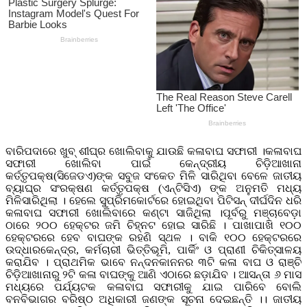
ବାରିପଦାରେ ଖୁବ୍ ଶୀଘ୍ର ଖୋଲିବାକୁ ଯାଉଛି କଳାବାଘ ସଫାରୀ ।କଳାବାଘ
ସଫାରୀ ଖୋଲିବା ପାଇଁ କେନ୍ଦ୍ରୀୟ ଚିଡ଼ିଆଖାନା
କର୍ତ୍ତୃପକ୍ଷ(ସିଜେଡଏ)ଙ୍କ ସବୁଜ ସଂକେତ ମିଳି ସାରିଥିବା ବେଳେ ଜାତୀୟ
ବ୍ୟାଘ୍ର ସଂରକ୍ଷଣ କର୍ତ୍ତୃପକ୍ଷ (ଏନ୍‌ଟିସିଏ) ଙ୍କ ଅନୁମତି ମଧ୍ୟ
ମିଳିସାରିଥିଲା । ହେଲେ ସୁପ୍ରିମକୋର୍ଟରେ ହୋଇଥିବା ପିଟିସନ୍ ଦୀର୍ଘଦିନ ଧରି
କଳାବାଘ ସଫାରୀ ଖୋଲିବାରେ କଣ୍ଟା ସାଜିଥିଲା ।ପୂର୍ବରୁ ମଞ୍ଚାବେଡ଼ା
ଠାରେ ୨୦୦ ହେକ୍ଟର ଜମି ଚିହ୍ନଟ ହୋଇ ସାରିଛି । ପାଖାପାଖି ୧୦୦
ହେକ୍ଟରରେ ହେବ ବାଘଙ୍କ ରହଣି ସ୍ଥଳ । ବାକି ୧୦୦ ହେକ୍ଟରରେ
ଉଦ୍ଧାରକେନ୍ଦ୍ର, କର୍ମଚାରୀ ଭିତ୍ତିଭୂମି, ପାର୍କିଂ ଓ ପ୍ରାଣୀ ଚିକିତ୍ସାଳୟ
କରାଯିବ । ପ୍ରାଥମିକ ଭାବେ ନନ୍ଦନକାନନର ୩ଟି କଳା ବାଘ ଓ ରାଞ୍ଚି
ଚିଡ଼ିଆଖାନାରୁ ୨ଟି କଳା ବାଘଙ୍କୁ ଆଣି ଏଠାରେ ଛଡ଼ାଯିବ । ଆସନ୍ତା ୬ ମାସ
ମଧ୍ୟରେ ପର୍ଯ୍ୟଟକ କଳାବାଘ ସଫାରୀକୁ ଯାଇ ପାରିବେ ବୋଲି
ବନବିଭାଗର ବରିଷ୍ଠ ଅଧିକାରୀ ଜଣଙ୍କ ସୂଚନା ଦେଇଛନ୍ତି ।। ଜାତୀୟ