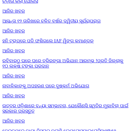
ଚଡ଼ାଉ କଲା ପୋଲିସ
ଆଜିର ଖବର
ଆସନ୍ତା ୧୨ ତାରିଖରେ ଚଳିତ ବର୍ଷର ଦ୍ୱିତୀୟ ସୂର୍ଯ୍ୟପରାଗ
ଆଜିର ଖବର
ହନି ଟ୍ରାପ୍‌ରେ ପଡି ଫଶିଗଲେ IAF ୱିଙ୍ଗ କମାଣ୍ଡର୍
ଆଜିର ଖବର
ରବିବାରଠୁ ଘରେ ଘରେ ତ୍ରିରଙ୍ଗା ଅଭିଯାନ ଆରମ୍ଭ !ପ୍ରତି ଜିଲ୍ଲାକୁ
୧୦ ଲକ୍ଷ ଟଙ୍କା ପ୍ରଦାନ
ଆଜିର ଖବର
ନାବାଳିକାଙ୍କୁ ଅପହରଣ ପରେ ଦୁଷ୍କର୍ମ ଅଭିଯୋଗ
ଆଜିର ଖବର
ଉତ୍ତର ଓଡ଼ିଶାରେ ବନ୍ୟା ସମ୍ଭାବନା, ଯେକୌଣସି ସ୍ଥିତିର ମୁକାବିଲା ପାଇଁ
ସରକାର ପ୍ରସ୍ତୁତ
ଆଜିର ଖବର
କେରଳମ୍‌ରେ କାୟା ବିସ୍ତାର କଲାଣି ଲେପ୍ଟୋସ୍ପାଇରୋସିସ୍;୧୩୫୨