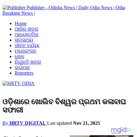
Publisher - Odisha News | Daily Odia News | Odia
Breaking News |
Home
ଆଜିର ଖବର
ଆଧ୍ୟାତ୍ମିକ
ସ୍ବାସ୍ଥ୍ୟ
ଜୀବନ ଚର୍ଯ୍ୟା
ମନୋରଂଜନ
ଖେଳ
ନିଯୁକ୍ତି ଖବର
ଭ୍ରମଣ
Reporters
ଓଡ଼ିଶାରେ ଖୋଲିବ ବିଶ୍ୱର ପ୍ରଥମ କଳାବାଘ
ସଫାରୀ
By
HRTV DIGITAL
Last updated
Nov 21, 2025