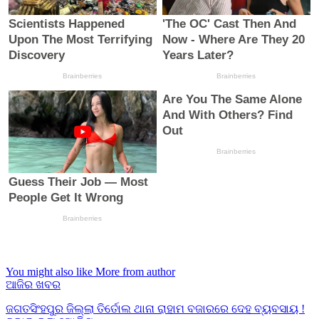
You might also like
More from author
ଆଜିର ଖବର
ଜଗତସିଂହପୁର ଜିଲ୍ଲା ତିର୍ତୋଲ ଥାନା ରାହାମ ବଜାରରେ ଦେହ ବ୍ୟବସାୟ !