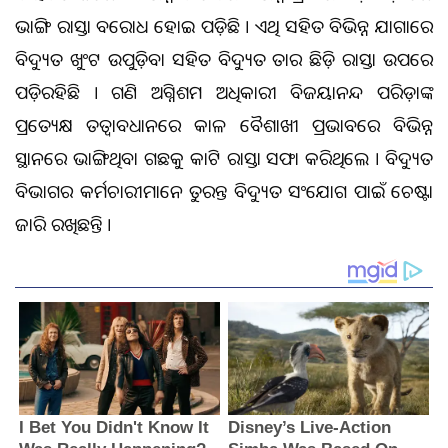
ଭାଙ୍ଗି ରାସ୍ତା ଆବରୋଧ ହୋଇ ପଡ଼ିଛି । ଏଥି ସହିତ ବିଭିନ୍ନ ଯାଗାରେ
ବିଦ୍ୟୁତ ଖୁଂଟ ଉପୁଡ଼ିବା ସହିତ ବିଦ୍ୟୁତ ତାର ଛିଡ଼ି ରାସ୍ତା ଉପରେ
ପଡ଼ିରହିଛି । ଗଣିଆ ଅଗ୍ନିଶମ ଅଧିକାରୀ ବିଜୟାନନ୍ଦ ପରିଡ଼ାଙ୍କ
ପ୍ରତ୍ୟେକ୍ଷ ତତ୍ୱାବଧାନରେ କାଳ ବୈଶାଖୀ ପ୍ରଭାବରେ ବିଭିନ୍ନ
ସ୍ଥାନରେ ଭାଙ୍ଗିଥିବା ଗଛକୁ କାଟି ରାସ୍ତା ସଫା କରିଥିଲେ । ବିଦ୍ୟୁତ
ବିଭାଗର କର୍ମଚାରୀମାନେ ତୁରନ୍ତ ବିଦ୍ୟୁତ ସଂଯୋଗ ପାଇଁ ଚେଷ୍ଟା
ଜାରି ରଖିଛନ୍ତି ।