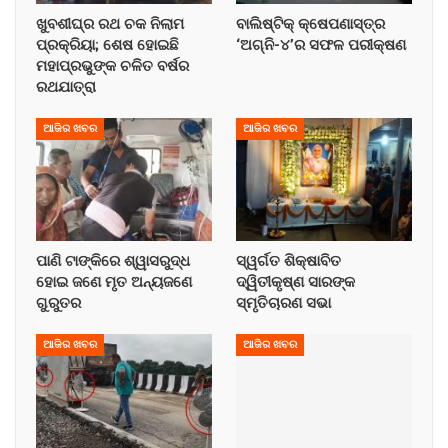
ଖୁବଶୀଘ୍ର ରଥ ଚକ ନିଲାମ
ବାଲିଷ୍ଟିକ୍ କ୍ଷେପଣାସ୍ତ୍ର
ପ୍ରକ୍ରିୟା; ଶେଷ ହୋଇଛି
‘ଅଗ୍ନି-୪’ର ସଫଳ ପରୀକ୍ଷଣ
ମହାପ୍ରଭୁଙ୍କ ଚଳିତ ବର୍ଷର
ରଥଯାତ୍ରା
ଆଜିର ଖବର
ଆଜିର ଖବର
ପାଣି ଟାଙ୍କିରେ ଶ୍ୱାସରୁଦ୍ଧ
ସ୍ୱର୍ଗତ ଶିକ୍ଷାବିତ
ହୋଇ ଜଣେ ମୃତ ଅନ୍ୟଜଣେ
ଦ୍ୱିତୀକୃଷ୍ଣ ସାରଙ୍କ
ଗୁରୁତର
ସ୍ମୃତିଚାରଣ ସଭା
ଆଜିର ଖବର
ଆଜିର ଖବର