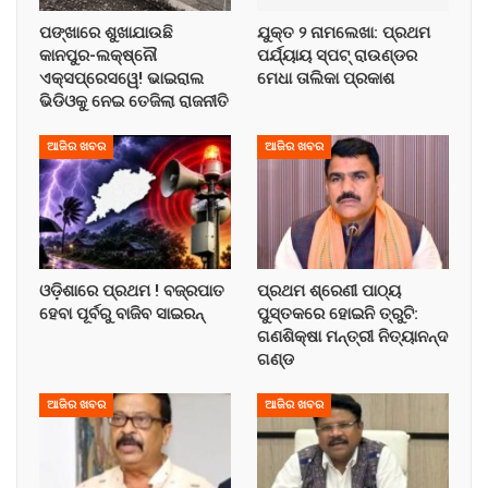
ପଙ୍ଖାରେ ଶୁଖାଯାଉଛି
ଯୁକ୍ତ ୨ ନାମଲେଖା: ପ୍ରଥମ
କାନପୁର-ଲକ୍ଷ୍ନୌ
ପର୍ଯ୍ୟାୟ ସ୍ପଟ୍ ରାଉଣ୍ଡର
ଏକ୍ସପ୍ରେସୱେ! ଭାଇରାଲ
ମେଧା ତାଲିକା ପ୍ରକାଶ
ଭିଡିଓକୁ ନେଇ ତେଜିଲା ରାଜନୀତି
ଆଜିର ଖବର
ଆଜିର ଖବର
ଓଡ଼ିଶାରେ ପ୍ରଥମ ! ବଜ୍ରପାତ
ପ୍ରଥମ ଶ୍ରେଣୀ ପାଠ୍ୟ
ହେବା ପୂର୍ବରୁ ବାଜିବ ସାଇରନ୍
ପୁସ୍ତକରେ ହୋଇନି ତ୍ରୁଟି:
ଗଣଶିକ୍ଷା ମନ୍ତ୍ରୀ ନିତ୍ୟାନନ୍ଦ
ଗଣ୍ଡ
ଆଜିର ଖବର
ଆଜିର ଖବର