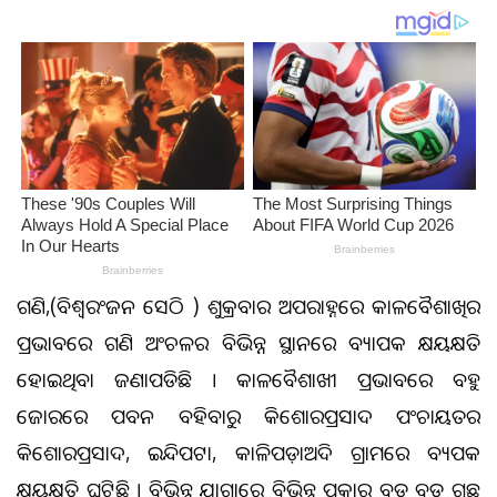
ଗଣିଆ,(ବିଶ୍ୱରଂଜନ ସେଠି ) ଶୁକ୍ରବାର ଅପରାହ୍ନରେ କାଳବୈଶାଖିର
ପ୍ରଭାବରେ ଗଣିଆ ଅଂଚଳର ବିଭିନ୍ନ ସ୍ଥାନରେ ବ୍ୟାପକ କ୍ଷୟକ୍ଷତି
ହୋଇଥିବା ଜଣାପଡିଛି । କାଳବୈଶାଖୀ ପ୍ରଭାବରେ ବହୁ
ଜୋରରେ ପବନ ବହିବାରୁ କିଶୋରପ୍ରସାଦ ପଂଚାୟତର
କିଶୋରପ୍ରସାଦ, ଇନ୍ଦିପଟା, କାଳିଆପଡ଼ାଅଦି ଗ୍ରାମରେ ବ୍ୟପକ
କ୍ଷୟକ୍ଷତି ଘଟିଛି । ବିଭିନ୍ନ ଯାଗାରେ ବିଭିନ୍ନ ପ୍ରକାର ବଡ଼ ବଡ଼ ଗଛ