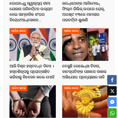
ଗୋପବନ୍ଧୁ ସ୍ୱାସ୍ଥ୍ୟ ବୀମା
ଜଗନ୍ନାଥଙ୍କ ଆନିମେସନ୍
ଯୋଜନା ପରିବର୍ତ୍ତନ ଉଦ୍ୟମ
ଫିଲ୍ମ ରିଲିଜ୍ ଉପରେ ରୋକ୍,
ନେଇ ସାମ୍ବାଦିକ ସଂଘର
ଅଗଷ୍ଟ ୧୩ରେ ମାମଲାର
ବିରୋଧ!ଆନ୍ଦୋଳନ…
ପରବର୍ତ୍ତୀ ଶୁଣାଣି
ଆଜିର ଖବର
ଆଜିର ଖବର
ଆଜି ବିଶ୍ବ ହସ୍ତତନ୍ତ ଦିବସ ।
ତେଜୁଛି ରେଭେନ୍ସା ବିବାଦ,
ହସ୍ତଶିଳ୍ପକୁ ପ୍ରୋତ୍ସାହିତ
ବାଚସ୍ପତିଙ୍କ ପାଖରେ ଦାଖଲ
କରିବାକୁ ନିବେଦନ କଲେ ମୋଦି
ଅଭିଯୋଗ ପ୍ରତ୍ୟାହାର ଦାବି
ଆଜିର ଖବର
ଆଜିର ଖବର