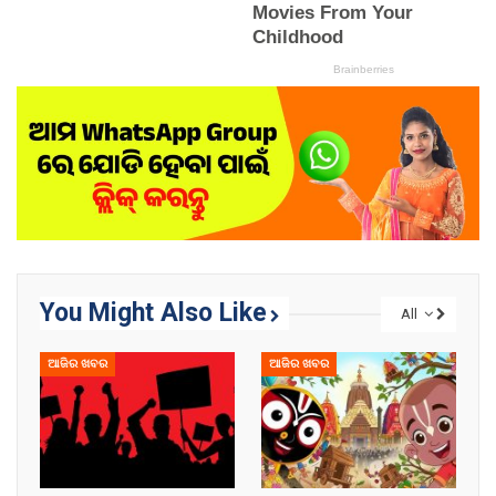
You Might Also Like
All
ଆଜିର ଖବର
ଆଜିର ଖବର