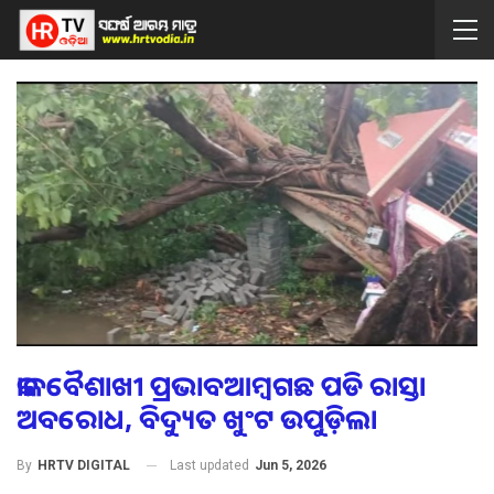
କାଳବୈଶାଖୀ ପ୍ରଭାବଆମ୍ବଗଛ ପଡି ରାସ୍ତା
ଅବରୋଧ, ବିଦ୍ୟୁତ ଖୁଂଟ ଉପୁଡ଼ିଲା
Last updated
Jun 5, 2026
By
HRTV DIGITAL