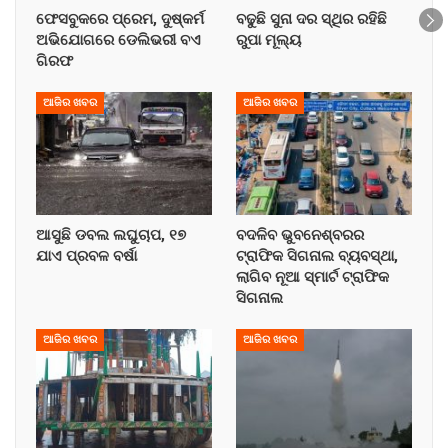
ଫେସବୁକରେ ପ୍ରେମ, ଦୁଷ୍କର୍ମ
ବଢୁଛି ସୁନା ଦର ସ୍ଥିର ରହିଛି
ଅଭିଯୋଗରେ ଡେଲିଭରୀ ବଏ
ରୁପା ମୂଲ୍ୟ
ଗିରଫ
ଆଜିର ଖବର
ଆଜିର ଖବର
ଆସୁଛି ଡବଲ ଲଘୁଚାପ, ୧୭
ବଦଳିବ ଭୁବନେଶ୍ବରର
ଯାଏ ପ୍ରବଳ ବର୍ଷା
ଟ୍ରାଫିକ ସିଗନାଲ ବ୍ୟବସ୍ଥା,
ଲାଗିବ ନୂଆ ସ୍ମାର୍ଟ ଟ୍ରାଫିକ
ସିଗନାଲ
ଆଜିର ଖବର
ଆଜିର ଖବର