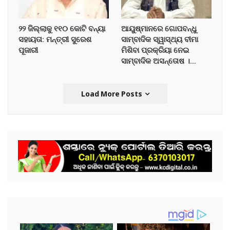
୨୨ ଜିଲ୍ଲାକୁ ୧୧୦ କୋଟି ବନ୍ୟା
ଆୟୁଷ୍ମାନରେ ଗୋପବନ୍ଧୁ
ସହାୟତା: ମନ୍ତ୍ରୀ ସୁରେଶ
ସାମ୍ବାଦିକ ସ୍ୱାସ୍ଥ୍ୟ ବୀମା
ପୂଜାରୀ
ମିଶିବା ପ୍ରକ୍ରିୟା ନେଇ
ସାମ୍ବାଦିକ ଅସନ୍ତୋଷ ।…
Load More Posts