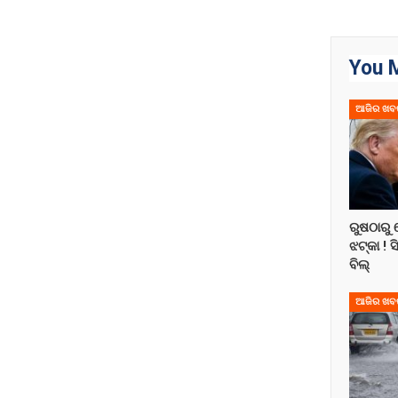
You M
ଆଜିର ଖବ
ରୁଷଠାରୁ 
ଝଟ୍‌କା ! 
ବିଲ୍
ଆଜିର ଖବ