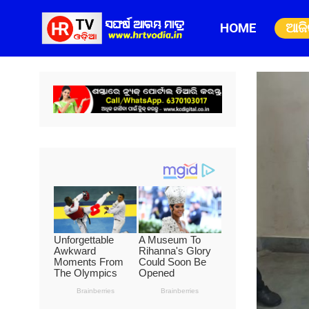
HOME
ଆଜ