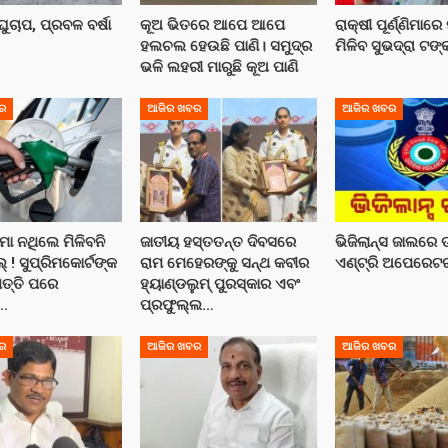
ୁଚାପ, ପ୍ରବଳ ବର୍ଷା
କୂଅ ଭିତରେ ଆପେ ଆପେ
ରାକ୍ଷୀ ପୂର୍ଣ୍ଣିମାରେ
ହଲଚଲ ହେଉଛି ପାଣି। ସମୁଦ୍ର
ମିଳିବ ସୁଭଦ୍ରା ଟଙ୍
ଭଳି ଲହରୀ ମାରୁଛି କୂଅ ପାଣି
ର
ଆଜିର ଖବର
ଆଜିର ଖବର
ୀମା ନଥିଲେ ମିଳିବନି
ଜାତୀୟ ହସ୍ତତନ୍ତ ଦିବସରେ
ଭିଜିଲାନ୍ସ ଜାଲରେ 
 ! ସୁପ୍ରିମକୋର୍ଟଙ୍କ
ରାମ ମେହେରଙ୍କୁ ସନ୍ଥ କବୀର
ଏଣ୍ଟ୍ରି ଅପେରେଟ
ପତ୍ତି ପରେ
ହ୍ୟାଣ୍ଡଲୁମ୍ ପୁରସ୍କାର ଏବଂ
…
ପ୍ରଫୁଲ୍ଲ…
ର
ଆଜିର ଖବର
ଆଜିର ଖବର