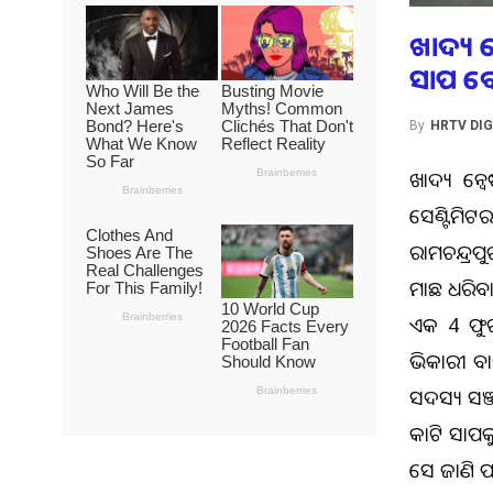
ଖାଦ୍ୟ
ସାପ ବେ
By
HRTV DIG
ଖାଦ୍ୟ ଅନ
ସେଣ୍ଟିମି
ରାମଚନ୍ଦ୍ର
ମାଛ ଧରିବ
ଏକ 4 ଫୁଟ
ଭିକାରୀ ବ
ସଦସ୍ୟ ସଞ୍
କାଟି ସାପକ
ସେ ଜାଣି ପା