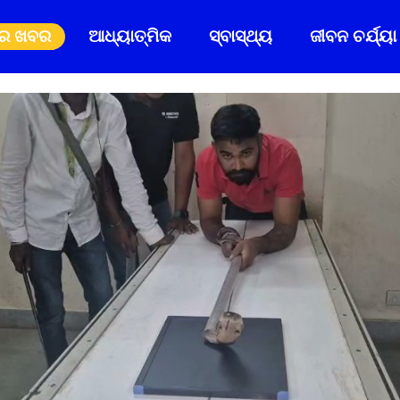
ିର ଖବର
ଆଧ୍ୟାତ୍ମିକ
ସ୍ବାସ୍ଥ୍ୟ
ଜୀବନ ଚର୍ଯ୍ୟା