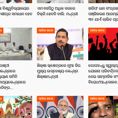
ା ବିଶ୍ୱବିଦ୍ୟାଳୟର
ଏମଏସପିଠୁ ଅଧିକ ଦରରେ
ଖରିଫ ଧାନ ସଂଗ୍ରହ 
ୁବଶୀଘ୍ର ସମାଧାନ ହେବ
ବିକ୍ରି ହେବନି ବାଲି: ମନ୍ତ୍ରୀ
ପଞ୍ଜିକରଣ ଆରମ୍ଭ
୩୧ ଯାଏଁ ଚାଲିବ ପ୍ର
ର
ଆଜିର ଖବର
ଆଜିର ଖବର
ୋଷ୍ଠୀ
ଶିକ୍ଷା କ୍ଷେତ୍ରରେ ନୂଆ ଦିଗ
ଗୋପବନ୍ଧୁ ସ୍ୱାସ୍ଥ
କେନ୍ଦ୍ରରେ
ମୁଖ୍ୟ ଉଦ୍ଦେଶ୍ୟ-କେନ୍ଦ୍ର
ଯୋଜନା ପରିବର୍ତ୍ତ
ୟାଣ ସମିତି
ଶିକ୍ଷାମନ୍ତ୍ରୀ
ନେଇ ସାମ୍ବାଦିକ ସ
ାଥ୍ୟକେନ୍ଦ୍ରରେ
ବିରୋଧ!ଆନ୍ଦୋଳ
ଲଡିଙ୍ଗ…
ର
ଆଜିର ଖବର
ଆଜିର ଖବର