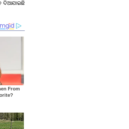
ନ ଦିଆଯାଇଛି