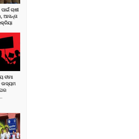
ପାଇଁ ଚାଷୀ
, ଆସନ୍ତା
କ୍ରିୟା
୍ୟ ବୀମା
ନ ଉଦ୍ୟମ
ଂଘର
ନ…