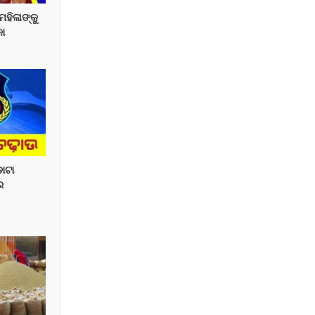
 ମହିଳାଙ୍କୁ
କା
ଡାଟା
ର