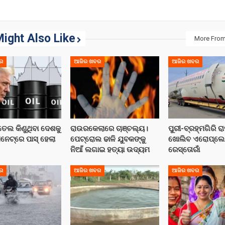
ight Also Like
More From
ର
ଆଜିର ଖବର
ଆଜିର ଖବର
ତେଲ କିଣୁଥିବା ଦେଶକୁ
ରାଉରକେଲାରେ ଚାଞ୍ଚଲ୍ୟ।
ପୁରୀ-ବ୍ରହ୍ମଗିରି ର
ସିନେଟ୍‌ରେ ପାସ୍ ହେଲା
ପେଟ୍ରୋଲ ଢାଳି ଯୁବକଙ୍କୁ
ଖୋଲିବ ଏରୋପ୍ଲେନ୍‌
ନିଆଁ ଲଗାଇ ହତ୍ୟା ଉଦ୍ୟମ
ରେସ୍ତୋରାଁ
ର
ଆଜିର ଖବର
ଆଜିର ଖବର