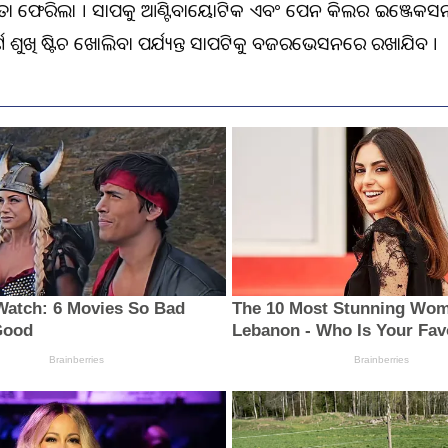
ା ଫେରିଲା । ସାପକୁ ଆଣ୍ଟିବାୟୋଟିକ ଏବଂ ପେନ କିଲର ଇଞ୍ଜେକସ
ପୂର୍ଣ ଶୁଖି ଷ୍ଟିଚ ଖୋଲିବା ପର୍ଯ୍ୟନ୍ତ ସାପଟିକୁ ଅବଜରଭେସନରେ ରଖାଯିବ ।