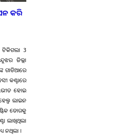
ସନ କରି
 ଅଟିକିଗଲା 3
ଦୁଝର ଜିଲ୍ଲା
ଙ୍କ ଗାଡିଆରେ
ସୀ କଣ୍ଟାରେ
 ଭୟଭୀତ ହୋଇ
ହେଲ୍ପ ଲାଇନ
ାଷ୍ଟିକ ଡୋରକୁ
ଟା ଲାଖିଥିଲା
ଧ୍ୟ ନଥିଲା ।