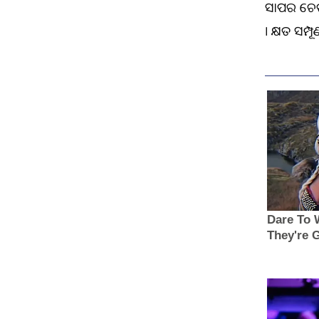
ସାପର ଚେତ
। କ୍ଷତ ସମ୍