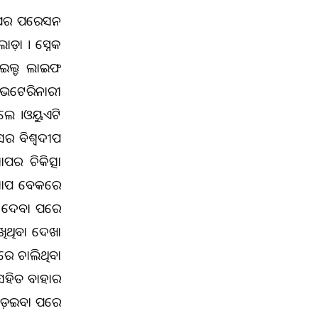
ାପର ଅପରେସନ
଼ା । ସ୍ନେକ
ାଇଲ୍ଡ ଲାଇଫ
 ଭେଟେରିନାରୀ
ଲେ ।ଓୟୁଏଟି
ର ବିଶ୍ଵଦୀପ
ପର ଚିକିତ୍ସା
ପ ସାପ ବେକରେ
ିଆ ଦେବା ପରେ
ଖିଥିବା ଦେଖା
ରେ ଚାଲିଥିବା
 ସହିତ ବାହାର
ୁଡେ଼ଇବା ପରେ