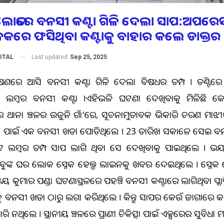
 ଲୋଭରେ ବନସୀ କଣ୍ଟା ଗିଳି ଦେଲା ସାପ:ଅପରେ
କରେ ଫସିଥିବା କଣ୍ଟାକୁ ବାହାର କଲେ ଡାକ୍ତର
Last updated
Sep 25, 2025
ITAL
୍ୱେଷଣରେ ଆସି ବନସୀ କଣ୍ଟା ଗିଳି ଦେଲା ବିଷଧର ତମ୍ପ । ତଣ୍ଟିରେ
ଟର ଲମ୍ବର ବନସୀ କଣ୍ଟା ।ଏହିଭଳି ଘଟଣା ଦେଖିବାକୁ ମିଳିଛି କେନ୍
ପୁର ଥାନା ଅଞ୍ଚଳର ଉଜୁନି ଗାଁ’ରେ, ସୂଚନାମୁତାବକ ଭିକାରି ଚରଣ ମାଝୀ
ା ପାଇଁ ଏକ ବନସୀ ଖଡା ପୋତିଥିଲେ । 23 ତାରିଖ ସକାଳେ ସେଇ ବନ
 ଲମ୍ବର ତମ୍ପ ସାପ ଲାଗି ଥିବା ସେ ଦେଖିବାକୁ ପାଇଥିଲେ ।
ାବୁଙ୍କ ଘର ଲୋକ ସ୍ନେକ ହେଲ୍ପ ଲାଇନକୁ ଖବର ଦେଇଥିଲେ । ସ୍ନେକ 
ଜୟ କୁମାର ପଣ୍ଡା ଘଟଣାସ୍ଥଳରେ ପହଞ୍ଚି ବନସୀ କଣ୍ଟାରେ ଲାଗିଥିବା ପ୍ଲ
ୁ ବନସୀ ଖଡା ଠାରୁ ଅଲଗା କରିଥିଲେ । କିନ୍ତୁ ସାପର କେଉଁ ଜାଗାରେ କଣ୍
ରି ନଥିଲେ । ସ୍ଥାନୀୟ ଅଞ୍ଚଳରେ ପ୍ରାଣୀ ଚିକିତ୍ସା ପାଇଁ ଏକ୍ସରେର ସୁବିଧା ମ