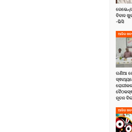
ରେଭେନ୍ସ
ବିବାଦ ଖ
-ଭିସି
ଆଜିର ଖବ
ଗଣିଆ ଗ
ସ୍ଵାଥ୍ୟ
ରୋଗୀକଲ୍
ବୈଠକସ୍ଵ
ନୂତନ ବି
ଆଜିର ଖବ