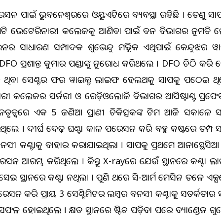
େସନ ପାଇଁ ଭୁବନେଶ୍ଵରରେ ଓୟୁଏଟିରେ ବ୍ୟବସ୍ଥା ରହିଛି । ତେଣୁ ସ
ଏଟି ଭେଟେରିନାରୀ କଲେଜକୁ ଆଣିବା ପାଇଁ ବନ ବିଭାଗର ଅନୁମତି ଲୋଡ
ଇନର ସାଧାରଣ ସମ୍ପାଦକ ଶୁଭେନ୍ଦୁ ମଲ୍ଲିକ ଏଥିପାଇଁ କେନ୍ଦୁଝର ୱ
FO ପ୍ରଶାନ୍ତ କୁମାର ପଣ୍ଡାଙ୍କୁ ଅନୁରୋଧ କରିଥଲେ । DFO ଚିଠି କରି
ଥିବା ସେଣ୍ଟର ଫର ୱାଇଲ୍ଡ ଲାଇଫ ହେଲଥକୁ ସାପକୁ ପଠେଇ ଥି
ରୀ କଲେଜର ସର୍ଜରୀ ଓ ରେଡ଼ିଓଲୋଜି ବିଭାଗର ଆସିଷ୍ଟାଣ୍ଟ ପ୍ରଫେସ
େତୃତ୍ୱରେ ଏକ 5 ଜଣିଆ ପ୍ରାଣୀ ଚିକିତ୍ସକଙ୍କ ଟିମ ଆଜି ସକାଳେ ସା
ଥିଲେ । ଦୀର୍ଘ ଦେଢ଼ ଘଣ୍ଟା କାଳ ଅପରେସନ କରି ବହୁ କଷ୍ଟରେ ତମ୍
ବନସୀ କଣ୍ଟାକୁ ବାହାର କରାଯାଇଥିଲା । ସାପକୁ ପ୍ରଥମେ ଆନାସ୍ଥେସ
ରେସନ ଆରମ୍ଭ କରିଥିଲେ । କିନ୍ତୁ X-rayରେ ଯେଉଁ ସ୍ଥାନରେ କଣ୍ଟା ଲା
ସେଇ ସ୍ଥାନରେ କଣ୍ଟା ନଥିଲା । ପୁଣି ଥରେ ସି-ଆର୍ମ ମେସିନ ତଳେ ଏକ୍ସ
ଅପରେସନ କରି ପ୍ରାୟ 3 ସେଣ୍ଟିମିଟର ଲମ୍ବର ବନସୀ କଣ୍ଟାକୁ ସତର୍କତାର
ଫଳ ହୋଇଥିଲେ । କ୍ଷତ ସ୍ଥାନରେ ଷ୍ଟିଚ ପଡ଼ିବା ପରେ ବ୍ୟାଣ୍ଡେଜ ଗ