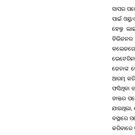
ସାପର ଅପର
ପାଇଁ ଓୟୁ
ହେଲ୍ପ ଲା
ଡିଭିଜନର D
କଲେଜରେ 
ଭେଟେରିନା
ଜେନାଙ୍କ ନ
ଆରମ୍ଭ କରି
ଫସିଥିବା 
ଡାକ୍ତର ଅପ
ଯାଉଥିଲା, 
ଅବସ୍ଥାରେ 
କରିବାରେ ସ