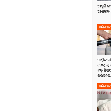
ଆସୁଛି ଲଘ
ଆଶଙ୍କା
ଆଜିର ଖବ
ଗାଡ଼ିର ବ
ପେଟ୍ରୋଲ୍
ବଡ଼ ନିଷ୍
ପରିବହନ
ଆଜିର ଖବ