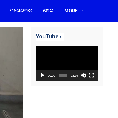
ମନୋରଂଜନ
ଖେଳ
MORE
YouTube
Video
Player
00:00
02:16