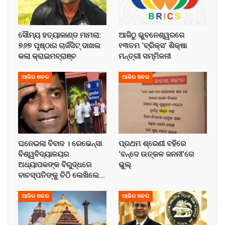
ସୌମ୍ୟ ହତ୍ୟାକାଣ୍ଡ ମାମଲା:
ଆଜିଠୁ ଭୁବନେଶ୍ୱରରେ
୭୬୭ ପୃଷ୍ଠାର ଚାର୍ଜସିଟ୍ ଦାଖଲ
୧୩ତମ ‘ବ୍ରିକ୍ସ’ ଶିକ୍ଷା
କଲା କ୍ରାଇମବ୍ରାଞ୍ଚ
ମନ୍ତ୍ରୀ ସମ୍ମିଳନୀ
ଆଜିର ଖବର
ଆଜିର ଖବର
ଘନେଇଲା ବିବାଦ । ରେଭେନ୍ସା
ପ୍ରଥମ ଶ୍ରେଣୀ ବହିରେ
ବିଶ୍ୱବିଦ୍ୟାଳୟର
‘ବନ୍ଦେ ଉତ୍କଳ ଜନନୀ’ରେ
ଅଧ୍ୟାପକଙ୍କ ବିରୁଦ୍ଧରେ
ଭୁଲ୍‌
ବାଚସ୍ପତିଙ୍କୁ ଚିଠି ଲେଖିଲେ…
ଆଜିର ଖବର
ଆଜିର ଖବର