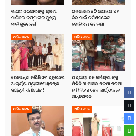
ଭାରତ ସରକାରଙ୍କୁ କ୍ଷମା
ରାଜଧାନୀର ୫ଟି ଜାଗାରେ ୪୫
ମାଗିଲେ କମ୍ପାନୀର ମୁଖ୍ୟ
ଦିନ ପାଇଁ କମିଶନରେଟ
ମାର୍କ ଜୁକରବର୍ଗ
ପୋଲିସର କଟକଣା
ଆଜିର ଖବର
ଆଜିର ଖବର
ରେଭେନ୍ସା କଲିଜିଏଟ ସ୍କୁଲରେ
ଅସ୍ଥାୟୀ ବନ କର୍ମଚାରୀ ଙ୍କୁ
ଆଚାର୍ଯ୍ୟ ପ୍ୟାରୀମୋହନଙ୍କ
ମିଳିନି ୩ ମାସର ଦରମା ଦରମା
ଜୟନ୍ତୀ ସମାରୋହ !
ନ ମିଳିଲେ ହେବ କାର୍ଯ୍ୟବନ୍ଦ
ଆନ୍ଦୋଳନ
ଆଜିର ଖବର
ଆଜିର ଖବର