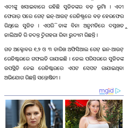
କଏଦୀଙ୍କୁ ଖସାଇବାରେ ରହିଛି ସୁଜିତଙ୍କର ବଡ଼ ଭୂମିକା । କଏଦୀ
ଫେରାର୍ ପରେ ଗେଟ୍ ଇନ୍-ଆଉଟ୍ ରେଜିଷ୍ଟ୍ରରେ ବଡ଼ ହେରଫେର
କରିଥିଲେ ସୁଜିତ । ଏପରିକି ତାଙ୍କ ବିନା ଅନୁମତିରେ ଦସ୍ତଖତକୁ
ଜାଲିଆତି କରି ତଦନ୍ତକୁ ଦିଗହରା କରିବାକୁ ଉଦ୍ୟମ କରିଛନ୍ତି ।
ଗତ ଅକ୍ଟୋବର ୧,୨ ଓ ୩ ତାରିଖ ଅଫିସିଆଲ ଗେଟ୍ ଇନ-ଆଉଟ୍
ରେଜିଷ୍ଟରରେ ଗଫଲତି କରାଯାଇଛି । ଜେଲ ପରିସରରେ ସୁଜିତଙ୍କ
ଉପସ୍ଥିତି ନେଇ ରେଜିଷ୍ଟରରେ ଏପଟ ସେପଟ କରାଯାଇଥିବା
ଅଭିଯୋଗ କରିଛନ୍ତି ସନ୍ତୋଷିନୀ ।