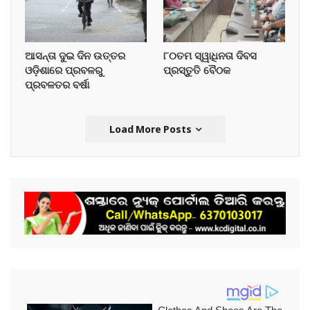
ଆସନ୍ତା ଦୁଇ ଦିନ ଉତ୍ତର
୮୦ତମ ସ୍ୱାଧିନତା ଦିବସ
ଓଡ଼ିଶାରେ ପ୍ରବଳରୁ
ପ୍ରସ୍ତୁତି ବୈଠକ
ପ୍ରବଳତର ବର୍ଷା
Load More Posts