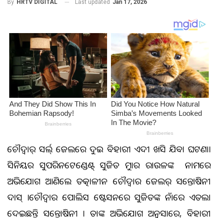
Last updated
Jan 17, 2026
By
HRTV DIGITAL
ଚୌଦ୍ବାର୍ ସର୍କଲ୍ ଜେଲରେ ଦୁଇ ବିହାରୀ କଏଦୀ ଖସି ଯିବା ଘଟଣା।
ସିନିୟର ସୁପରିନଟେଣ୍ଡେଣ୍ଟ୍ ସୁଜିତ କୁମାର ରାଉଳଙ୍କ ନାମରେ
ଅଭିଯୋଗ ଆଣିଲେ ତତ୍କାଳୀନ ଚୌଦ୍ବାର ଜେଲର୍ ସନ୍ତୋଷିନୀ
ଦାସ୍ ।ଚୌଦ୍ବାର ପୋଲିସ ଷ୍ଟେସନରେ ସୁଜିତଙ୍କ ନାଁରେ ଏତଲା
ଦେଇଛନ୍ତି ସନ୍ତୋଷିନୀ । ତାଙ୍କ ଅଭିଯୋଗ ଅନୁସାରେ, ବିହାରୀ