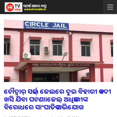
ଚୌଦ୍ବାର୍ ସର୍କଲ୍ ଜେଲରେ ଦୁଇ ବିହାରୀ କଏଦୀ
ଖସି ଯିବା ଘଟଣା।ଜେଲ୍‌ ଅଧିକାରୀଙ୍କ
ବିରୋଧରେ ସାଂଘାତିକ ଅଭିଯୋଗ