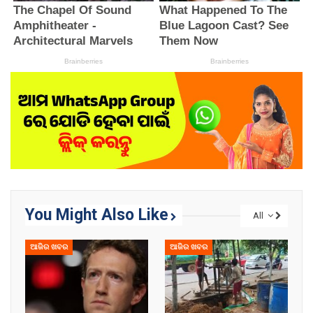
You Might Also Like
All
ଆଜିର ଖବର
ଆଜିର ଖବର