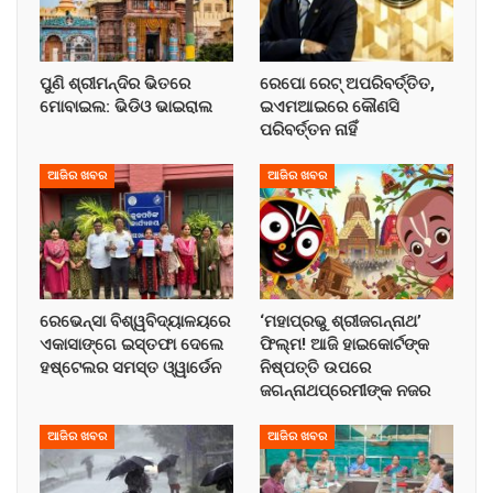
ପୁଣି ଶ୍ରୀମନ୍ଦିର ଭିତରେ
ରେପୋ ରେଟ୍ ଅପରିବର୍ତ୍ତିତ,
ମୋବାଇଲ: ଭିଡିଓ ଭାଇରାଲ
ଇଏମଆଇରେ କୌଣସି
ପରିବର୍ତ୍ତନ ନାହିଁ
ଆଜିର ଖବର
ଆଜିର ଖବର
ରେଭେନ୍ସା ବିଶ୍ୱବିଦ୍ୟାଳୟରେ
‘ମହାପ୍ରଭୁ ଶ୍ରୀଜଗନ୍ନାଥ’
ଏକାସାଙ୍ଗେ ଇସ୍ତଫା ଦେଲେ
ଫିଲ୍ମ! ଆଜି ହାଇକୋର୍ଟଙ୍କ
ହଷ୍ଟେଲର ସମସ୍ତ ଓ୍ୱାର୍ଡେନ
ନିଷ୍ପତ୍ତି ଉପରେ
ଜଗନ୍ନାଥପ୍ରେମୀଙ୍କ ନଜର
ଆଜିର ଖବର
ଆଜିର ଖବର