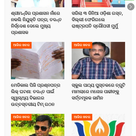
ଶ୍ରୀମନ୍ଦିର ପ୍ରଶାସନ ନାଁରେ
ସରିଲା ୩ ଦିନିଆ ଓଡ଼ିଶା ଗସ୍ତ,
ନକଲି ନିଯୁକ୍ତି ପତ୍ର; ତଦନ୍ତ
ଦିଲ୍ଲୀ ଫେରିଗଲେ
ନିର୍ଦ୍ଦେଶ ଦେଲେ ମୁଖ୍ୟ
ରାଷ୍ଟ୍ରପତି ଦ୍ରୌପଦୀ ମୁର୍ମୁ
ପ୍ରଶାସକ
ଆଜିର ଖବର
ଆଜିର ଖବର
ମେଡିକାଲ ପିଜି ପ୍ରଶ୍ନପତ୍ର
ସ୍କୁଲ ପାଠ୍ୟ ପୁସ୍ତକରେ ତ୍ରୁଟି
ଲିକ୍ ଘଟଣା: ତଦନ୍ତ ପାଇଁ
ମାମଲାରେ ମନୋଜ ପାଢୀଙ୍କୁ
ସ୍ୱାସ୍ଥ୍ୟ ବିଭାଗର
ସର୍ତ୍ତମୂଳକ ଜାମିନ
ଉଚ୍ଚସ୍ତରୀୟ ଟିମ୍ ଗଠନ
ଆଜିର ଖବର
ଆଜିର ଖବର