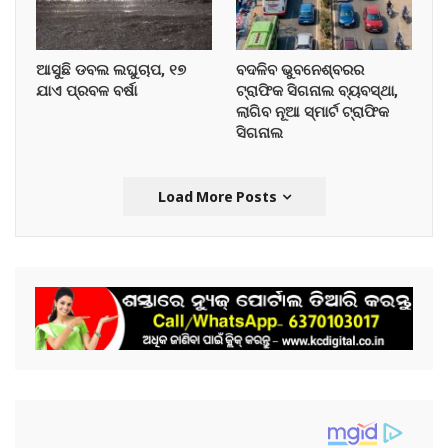
ଆସୁଛି ଡବଲ ଲଘୁଚାପ, ୧୭
ବଦଳିବ ଭୁବନେଶ୍ବରର
ଯାଏ ପ୍ରବଳ ବର୍ଷା
ଟ୍ରାଫିକ ସିଗନାଲ ବ୍ୟବସ୍ଥା,
ଲାଗିବ ନୂଆ ସ୍ମାର୍ଟ ଟ୍ରାଫିକ
ସିଗନାଲ
Load More Posts