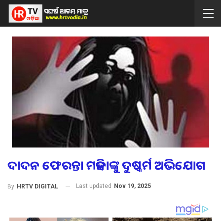
ଦାଦନ ଫେରନ୍ତା ମହିଳାଙ୍କୁ ଦୁଷ୍କର୍ମ ଅଭିଯୋଗ
Last updated
Nov 19, 2025
By
HRTV DIGITAL