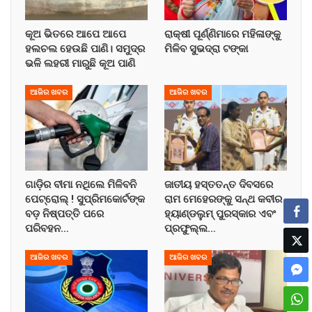
କୂଅ ଭିତରେ ଆପେ ଆପେ
ରାକ୍ଷୀ ପୂର୍ଣ୍ଣିମାରେ ମହିଳାଙ୍କୁ
ହଲଚଲ ହେଉଛି ପାଣି। ସମୁଦ୍ର
ମିଳିବ ସୁଭଦ୍ରା ଟଙ୍କା
ଭଳି ଲହରୀ ମାରୁଛି କୂଅ ପାଣି
ଆଜିର ଖବର
ଆଜିର ଖବର
ଗାଡ଼ିର ବୀମା ନଥିଲେ ମିଳିବନି
ଜାତୀୟ ହସ୍ତତନ୍ତ ଦିବସରେ
ପେଟ୍ରୋଲ୍ ! ସୁପ୍ରିମକୋର୍ଟଙ୍କ
ରାମ ମେହେରଙ୍କୁ ସନ୍ଥ କବୀର
ବଡ଼ ନିଷ୍ପତ୍ତି ପରେ
ହ୍ୟାଣ୍ଡଲୁମ୍ ପୁରସ୍କାର ଏବଂ
ପରିବହନ…
ପ୍ରଫୁଲ୍ଲ…
ଆଜିର ଖବର
ଆଜିର ଖବର