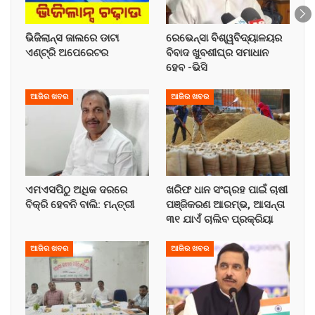
ଭିଜିଲାନ୍ସ ଜାଲରେ ଡାଟା
ରେଭେନ୍ସା ବିଶ୍ୱବିଦ୍ୟାଳୟର
ଏଣ୍ଟ୍ରି ଅପେରେଟର
ବିବାଦ ଖୁବଶୀଘ୍ର ସମାଧାନ
ହେବ -ଭିସି
ଆଜିର ଖବର
ଆଜିର ଖବର
ଏମଏସପିଠୁ ଅଧିକ ଦରରେ
ଖରିଫ ଧାନ ସଂଗ୍ରହ ପାଇଁ ଚାଷୀ
ବିକ୍ରି ହେବନି ବାଲି: ମନ୍ତ୍ରୀ
ପଞ୍ଜିକରଣ ଆରମ୍ଭ, ଆସନ୍ତା
୩୧ ଯାଏଁ ଚାଲିବ ପ୍ରକ୍ରିୟା
ଆଜିର ଖବର
ଆଜିର ଖବର