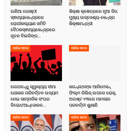
ଗଣିଆ ଗୋଷ୍ଠୀ
ଶିକ୍ଷା କ୍ଷେତ୍ରରେ ନୂଆ ଦିଗ
ସ୍ଵାଥ୍ୟକେନ୍ଦ୍ରରେ
ମୁଖ୍ୟ ଉଦ୍ଦେଶ୍ୟ-କେନ୍ଦ୍ର
ରୋଗୀକଲ୍ୟାଣ ସମିତି
ଶିକ୍ଷାମନ୍ତ୍ରୀ
ବୈଠକସ୍ଵାଥ୍ୟକେନ୍ଦ୍ରରେ
ନୂତନ ବିଲଡିଙ୍ଗ…
ଆଜିର ଖବର
ଆଜିର ଖବର
ଗୋପବନ୍ଧୁ ସ୍ୱାସ୍ଥ୍ୟ ବୀମା
ଜଗନ୍ନାଥଙ୍କ ଆନିମେସନ୍
ଯୋଜନା ପରିବର୍ତ୍ତନ ଉଦ୍ୟମ
ଫିଲ୍ମ ରିଲିଜ୍ ଉପରେ ରୋକ୍,
ନେଇ ସାମ୍ବାଦିକ ସଂଘର
ଅଗଷ୍ଟ ୧୩ରେ ମାମଲାର
ବିରୋଧ!ଆନ୍ଦୋଳନ…
ପରବର୍ତ୍ତୀ ଶୁଣାଣି
ଆଜିର ଖବର
ଆଜିର ଖବର