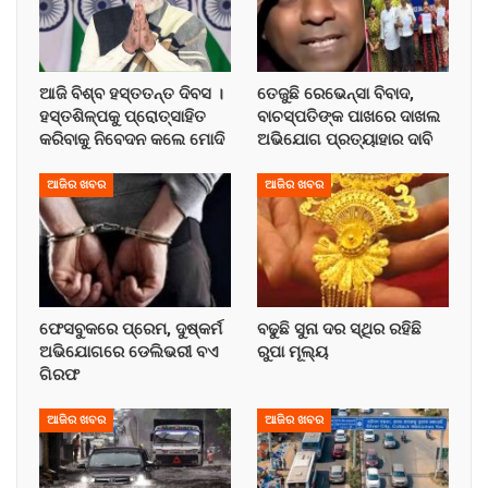
ଆଜି ବିଶ୍ବ ହସ୍ତତନ୍ତ ଦିବସ ।
ତେଜୁଛି ରେଭେନ୍ସା ବିବାଦ,
ହସ୍ତଶିଳ୍ପକୁ ପ୍ରୋତ୍ସାହିତ
ବାଚସ୍ପତିଙ୍କ ପାଖରେ ଦାଖଲ
କରିବାକୁ ନିବେଦନ କଲେ ମୋଦି
ଅଭିଯୋଗ ପ୍ରତ୍ୟାହାର ଦାବି
ଆଜିର ଖବର
ଆଜିର ଖବର
ଫେସବୁକରେ ପ୍ରେମ, ଦୁଷ୍କର୍ମ
ବଢୁଛି ସୁନା ଦର ସ୍ଥିର ରହିଛି
ଅଭିଯୋଗରେ ଡେଲିଭରୀ ବଏ
ରୁପା ମୂଲ୍ୟ
ଗିରଫ
ଆଜିର ଖବର
ଆଜିର ଖବର