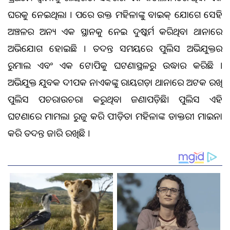
ଘରକୁ ନେଇଥିଲା । ପରେ ଉକ୍ତ ମହିଳାଙ୍କୁ ବାଇକ୍ ଯୋଗେ ସେହି
ଅଞ୍ଚଳର ଅନ୍ୟ ଏକ ସ୍ଥାନକୁ ନେଇ ଦୁଷ୍କର୍ମ କରିଥିବା ଥାନାରେ
ଅଭିଯୋଗ ହୋଇଛି । ତଦନ୍ତ ସମୟରେ ପୁଲିସ ଅଭିଯୁକ୍ତର
ରୁମାଲ ଏବଂ ଏକ ଟୋପିକୁ ଘଟଣାସ୍ଥଳରୁ ଉଦ୍ଧାର କରିଛି ।
ଅଭିଯୁକ୍ତ ଯୁବକ ଦୀପକ ନାଏକଙ୍କୁ ରାୟଗଡ଼ା ଥାନାରେ ଅଟକ ରଖି
ପୁଲିସ ପଚରାଉଚରା କରୁଥିବା ଜଣାପଡ଼ିଛି। ପୁଲିସ ଏହି
ଘଟଣାରେ ମାମଲା ରୁଜୁ କରି ପୀଡ଼ିତା ମହିଳାଙ୍କ ଡାକ୍ତରୀ ମାଇନା
କରି ତଦନ୍ତ ଜାରି ରଖିଛି ।