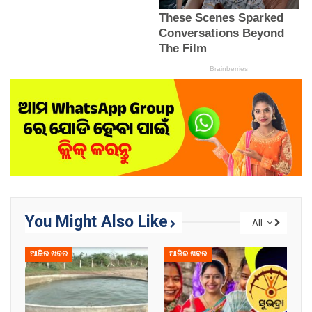
You Might Also Like
All
ଆଜିର ଖବର
ଆଜିର ଖବର