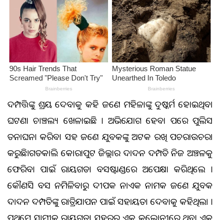
ଦମ୍ପତ୍ତିଙ୍କୁ ଆଶ୍ରୟ ଦେବାକୁ କହି ଜଣେ ମହିଳାଙ୍କୁ ଦୁଷ୍କର୍ମ ହୋଇଥିବା
ଘଟଣା ଚାଞ୍ଚଲ୍ୟ ଖେଳାଇଛି । ଅଭିଯୋଗ ହେବା ପରେ ପୁଲିସ
ତନାଘନା କରିବା ସହ ଜଣେ ଯୁବକଙ୍କୁ ଅଟକ ରଖି ପଚରାଉଚରା
କରୁଛି।ଗତକାଲି କୋରାପୁଟ ଜିଲ୍ଲାର ଦାଦନ ଦମ୍ପତି ନିଜ ଅଞ୍ଚଳକୁ
ଫେରିବା ପାଇଁ ରାୟଗଡା ବସଷ୍ଟାଣ୍ଡରେ ଅପେକ୍ଷା କରିଥିଲେ ।
କୌଣସି ବସ ନମିଳିବାରୁ ଦୀପକ ନାଏକ ନାମକ ଜଣେ ଯୁବକ
ଦାଦନ ଦମ୍ପତିଙ୍କୁ ରାତ୍ରିଯାପନ ପାଇଁ ସହାୟତା ଦେବାକୁ କହିଥିଲା ।
ପ୍ରଥମେ ସ୍ବାମୀକୁ ରାୟଗଡା ସହରର ଏକ କଲୋନୀରେ ଥିବା ଏକ