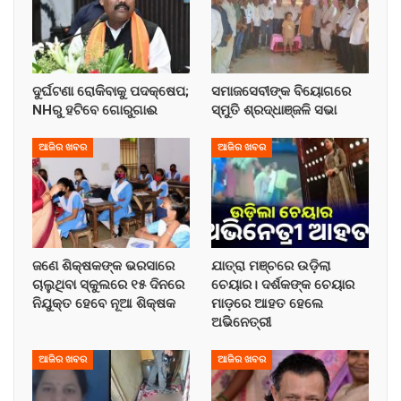
ଦୁର୍ଘଟଣା ରୋକିବାକୁ ପଦକ୍ଷେପ;
ସମାଜସେବୀଙ୍କ ବିୟୋଗରେ
NHରୁ ହଟିବେ ଗୋରୁଗାଈ
ସ୍ମୁତି ଶ୍ରଦ୍ଧାଞ୍ଜଳି ସଭା
ଆଜିର ଖବର
ଆଜିର ଖବର
ଜଣେ ଶିକ୍ଷକଙ୍କ ଭରସାରେ
ଯାତ୍ରା ମଞ୍ଚରେ ଉଡ଼ିଲା
ଚାଲୁଥିବା ସ୍କୁଲରେ ୧୫ ଦିନରେ
ଚେୟାର। ଦର୍ଶକଙ୍କ ଚେୟାର
ନିଯୁକ୍ତ ହେବେ ନୂଆ ଶିକ୍ଷକ
ମାଡ଼ରେ ଆହତ ହେଲେ
ଅଭିନେତ୍ରୀ
ଆଜିର ଖବର
ଆଜିର ଖବର