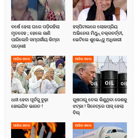
ବର୍ଷେ ହେଲା ଘରେ ପଡ଼ିରହିଲା
ହସ୍ପିଟାଲରେ ଲୋକପ୍ରିୟ
ମୃତଦେହ ; ହେଲେ ଜାଣି
ଅଭିନେତା ମିଥୁନ୍ ଚକ୍ରବର୍ତ୍ତୀ,
ପାରିଲେନି ସମ୍ପର୍କୀୟ କିମ୍ବା
ଭେଟିଲେ ଶୁଭେନ୍ଦୁ ଅଧିକାରୀ
ପଡ଼ୋଶୀ
ଆଜିର ଖବର
ଆଜିର ଖବର
ଧନୀ ହେବା ପୂର୍ବରୁ ବୁଢ଼ା
ରୁଷଠାରୁ ତେଲ କିଣୁଥିବା ଦେଶକୁ
ହୋଇଯିବ ଭାରତ !
ଝଟ୍‌କା ! ସିନେଟ୍‌ରେ ପାସ୍ ହେଲା
ବିଲ୍
ଆଜିର ଖବର
ଆଜିର ଖବର