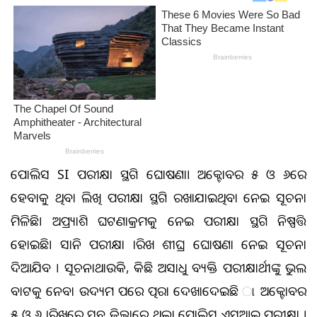
ପୋଲିସ SI ପରୀକ୍ଷା ସ୍ଥଗିତ ଘୋଷଣା। ଅକ୍ଟୋବର ୫ ଓ ୬ରେ
ହେବାକୁ ଥିବା ଲିଖିତ ପରୀକ୍ଷା ସ୍ଥଗିତ ରଖାଯାଇଥିବା ନେଇ ସୂଚନା
ମିଳିଛି। ଅପ୍ରତ୍ୟାଶିତ ଘଟଣାକ୍ରମକୁ ନେଇ ପରୀକ୍ଷା ସ୍ଥଗିତ ନିଷ୍ପତ୍ତି
ହୋଇଛି। ସାନି ପରୀକ୍ଷା ତାରିଖ ଶୀଘ୍ର ଘୋଷଣା ନେଇ ସୂଚନା
ଦିଆଯିବ । ସୂଚନାଥାଉକି, କିଛି ଅସାଧୁ ବ୍ୟକ୍ତି ପରୀକ୍ଷାର୍ଥୀଙ୍କୁ ଭୁଲ
ବାଟକୁ ନେବା ଉଦ୍ୟମ ପରେ ତତ୍ପରତା ଦେଖାଦେଇଛି ା ଅକ୍ଟୋବର
୫ ଓ ୬ ତାରିଖରେ ସବୁ ଜିଲ୍ଲାରେ ଥିଲା ପୋଲିସ ଏସଆଇ ପରୀକ୍ଷା ।