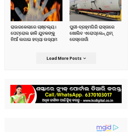
ରାଉରକେଲାରେ ଚାଞ୍ଚଲ୍ୟ।
ପୁରୀ-ବ୍ରହ୍ମଗିରି ରାସ୍ତାରେ
ପେଟ୍ରୋଲ ଢାଳି ଯୁବକଙ୍କୁ
ଖୋଲିବ ଏରୋପ୍ଲେନ୍‌ ଥିମ୍‌
ନିଆଁ ଲଗାଇ ହତ୍ୟା ଉଦ୍ୟମ
ରେସ୍ତୋରାଁ
Load More Posts