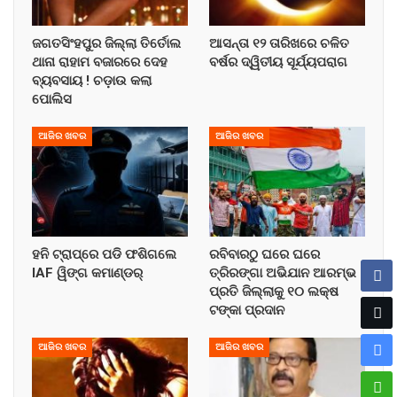
ଜଗତସିଂହପୁର ଜିଲ୍ଲା ତିର୍ତୋଲ
ଆସନ୍ତା ୧୨ ତାରିଖରେ ଚଳିତ
ଥାନା ରାହାମ ବଜାରରେ ଦେହ
ବର୍ଷର ଦ୍ୱିତୀୟ ସୂର୍ଯ୍ୟପରାଗ
ବ୍ୟବସାୟ ! ଚଡ଼ାଉ କଲା
ପୋଲିସ
ଆଜିର ଖବର
ଆଜିର ଖବର
ହନି ଟ୍ରାପ୍‌ରେ ପଡି ଫଶିଗଲେ
ରବିବାରଠୁ ଘରେ ଘରେ
IAF ୱିଙ୍ଗ କମାଣ୍ଡର୍
ତ୍ରିରଙ୍ଗା ଅଭିଯାନ ଆରମ୍ଭ !
ପ୍ରତି ଜିଲ୍ଲାକୁ ୧୦ ଲକ୍ଷ
ଟଙ୍କା ପ୍ରଦାନ
ଆଜିର ଖବର
ଆଜିର ଖବର