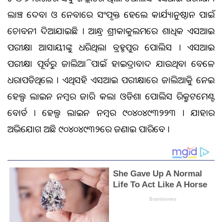
ଲାଞ୍ଚ ଦେବା ଓ ନେବାରେ ସଂପୃକ୍ତ ହେଲେ କାର୍ଯ୍ୟାନୁଷ୍ଠାନ ପାଇଁ
ଚେତାବନୀ ଦିଆଯାଇଛି । ଆନ୍ଧ୍ର ଶ୍ରୀକାକୁଲମରେ ଶତାଧିକ ଏସଆଇ
ପରୀକ୍ଷା ଆସାୟୀଙ୍କୁ ଧରିଥିଲା ବ୍ରହ୍ମପୁର ପୋଲିସ । ଏସଆଇ
ପରୀକ୍ଷା ପୂର୍ବରୁ ଜାଲିଆତି ପାଇଁ ହାଇଦ୍ରାବାଦ ଯାଉଥିବା ବେଳେ
ଧରାପଡିଥିଲେ । ଏଥିସହିତ ଏସଆଇ ପରୀକ୍ଷାରେ ଜାଲିଆତିକୁ ନେଇ
ହେଲ୍ପ ଲାଇନ ନମ୍ବର ଜାରି କଲା ଓଡିଶା ପୋଲିସ ରିକ୍ରୁଟମେଣ୍ଟ
ବୋର୍ଡ । ହେଲ୍ପ ଲାଇନ ନମ୍ବର ୯୦୪୦୪୯୩୨୨୩ । ଯାହାର
ଅଭିଯୋଗ ଅଛି ୯୦୪୦୪୯୩୨ରେ ଜଣାଇ ପାରିବେ ।