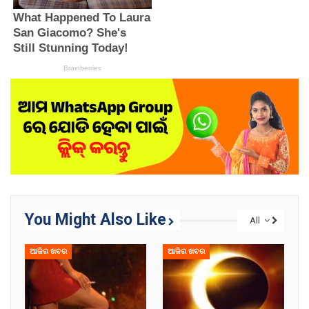
You Might Also Like
All
ଆଜିର ଖବର
ଆଜିର ଖବର