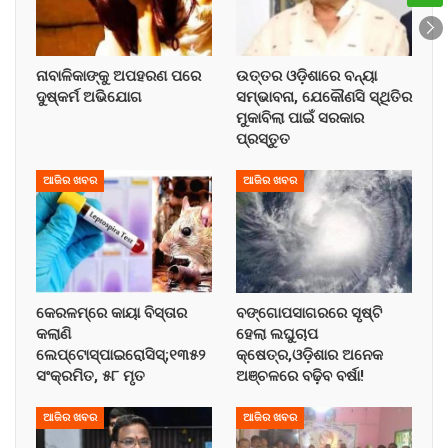
ନାବାଳିକାଙ୍କୁ ଅପହରଣ ପରେ
ଉତ୍ତର ଓଡ଼ିଶାରେ ବନ୍ୟା
ଦୁଷ୍କର୍ମ ଅଭିଯୋଗ
ସମ୍ଭାବନା, ଯେକୌଣସି ସ୍ଥିତିର
ମୁକାବିଲା ପାଇଁ ସରକାର
ପ୍ରସ୍ତୁତ
ଆଜିର ଖବର
ଆଜିର ଖବର
କେରଳମ୍‌ରେ କାୟା ବିସ୍ତାର
ବଙ୍ଗୋପସାଗରରେ ସୃଷ୍ଟି
କଲାଣି
ହେଲା ଲଘୁଚାପ
ଲେପ୍ଟୋସ୍ପାଇରୋସିସ୍;୧୩୫୨
କ୍ଷେତ୍ର,ଓଡ଼ିଶାର ଅନେକ
ସଂକ୍ରମିତ, ୫୮ ମୃତ
ଅଞ୍ଚଳରେ ବଢ଼ିବ ବର୍ଷା!
ଆଜିର ଖବର
ଆଜିର ଖବର