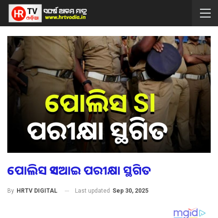
ପୋଲିସ ଏସଆଇ ପରୀକ୍ଷା ସ୍ଥଗିତ
Last updated
Sep 30, 2025
By
HRTV DIGITAL