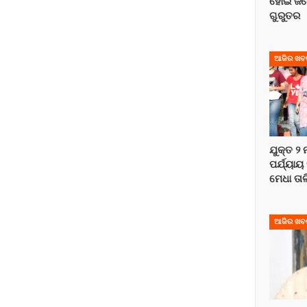
ହୋଇ ଜଣ
ଗୁରୁତର
ଆଜିର ଖବ
ଯୁକ୍ତ ୨
ପର୍ଯ୍ୟାୟ
ମେଧା ତା
ଆଜିର ଖବ