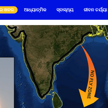
ିର ଖବର
ଆଧ୍ୟାତ୍ମିକ
ସ୍ବାସ୍ଥ୍ୟ
ଜୀବନ ଚର୍ଯ୍ୟା