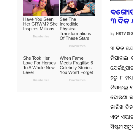
ବଙ୍ଗୋପ
୩ ଦିନ 
By
HRTV DIG
୩ ଦିନ ବନ୍
ମିସାଇଲ ପ
ଯେଉଁଥିପାଇ
୬ରୁ ୮ ମଧ୍
ମିସାଇଲ ପର
ଘୋଷଣା କର
ତାରିଖ ଦିନ
ଏବଂ ଏୟାରଲ
ସିଷ୍ଟମ ଅ