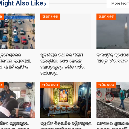
ight Also Like
More From
ର
ଆଜିର ଖବର
ଆଜିର ଖବର
ଭୁବନେଶ୍ବରର
ଖୁବଶୀଘ୍ର ରଥ ଚକ ନିଲାମ
ବାଲିଷ୍ଟିକ୍ କ୍ଷେପଣ
ସିଗନାଲ ବ୍ୟବସ୍ଥା,
ପ୍ରକ୍ରିୟା; ଶେଷ ହୋଇଛି
‘ଅଗ୍ନି-୪’ର ସଫଳ
ଆ ସ୍ମାର୍ଟ ଟ୍ରାଫିକ
ମହାପ୍ରଭୁଙ୍କ ଚଳିତ ବର୍ଷର
ରଥଯାତ୍ରା
ର
ଆଜିର ଖବର
ଆଜିର ଖବର
୍କିରେ ଶ୍ୱାସରୁଦ୍ଧ
ସ୍ୱର୍ଗତ ଶିକ୍ଷାବିତ ଦ୍ୱିତୀକୃଷ୍ଣ
ପଙ୍ଖାରେ ଶୁଖାଯାଉ