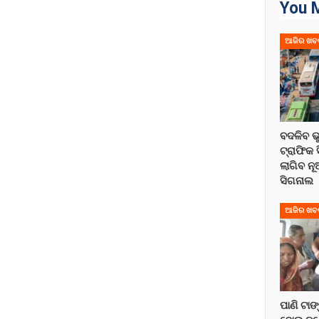
You M
ଆଜିର ଖବ
ବଦଳିବ 
ଟ୍ରାଫିକ 
ଲାଗିବ ନୂ
ସିଗନାଲ
ଆଜିର ଖବ
ପାଣି ଟାଙ