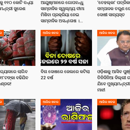
ାକୁ ୧୧୦ କୋଟି ବନ୍ୟା
ଆୟୁଷ୍ମାନରେ ଗୋପବନ୍ଧୁ
‘ତେହଲ୍‌କା’ ପତ୍ରିକ
ମନ୍ତ୍ରୀ ସୁରେଶ
ସାମ୍ବାଦିକ ସ୍ୱାସ୍ଥ୍ୟ ବୀମା
ସମ୍ପାଦକ ତରୁଣ ତ
ମିଶିବା ପ୍ରକ୍ରିୟା ନେଇ
ଦୋଷୀ ସାବ୍ୟସ୍ତ
ସାମ୍ବାଦିକ ଅସନ୍ତୋଷ ।…
ର
ଆଜିର ଖବର
ଆଜିର ଖବର
ଗ୍ୟାସରେ ଲାଗିବ
ବିନା ଦୋଷରେ ଜେଲରେ କଟିଲା
ଓଡ଼ିଶାକୁ ଆସିବ ପୁଞ୍
!୧୮ଟଙ୍କା ବଢିଯିବ
22 ବର୍ଷ
ତିନିଦିନିଆ ଦିଲ୍ଲୀ
ିଣ୍ଡର!
ଯିବେ ମୁଖ୍ୟମନ୍ତ୍ର
ମାଝୀ
ର
ଆଜିର ଖବର
ଆଜିର ଖବର