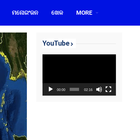
ମନୋରଂଜନ
ଖେଳ
MORE
YouTube
Video
Player
00:00
02:16