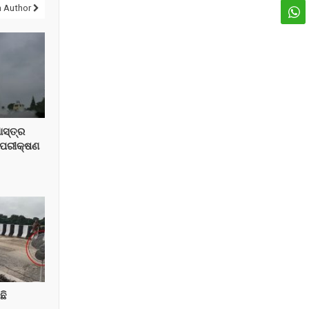
 Author
ାସ୍ତ୍ର
 ପରୀକ୍ଷଣ
ଛି