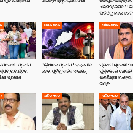
େ ମୃତ ଅନ୍ୟଜଣେ
ସାରଙ୍କ ସ୍ମୃତିଚାରଣ ସଭା
କାନପୁର-ଲକ୍ଷ୍ନୌ
ଏକ୍ସପ୍ରେସୱେ! ଭ
ଭିଡିଓକୁ ନେଇ ତେଜି
ର
ଆଜିର ଖବର
ଆଜିର ଖବର
 ନାମଲେଖା: ପ୍ରଥମ
ଓଡ଼ିଶାରେ ପ୍ରଥମ ! ବଜ୍ରପାତ
ପ୍ରଥମ ଶ୍ରେଣୀ ପା
 ସ୍ପଟ୍ ରାଉଣ୍ଡର
ହେବା ପୂର୍ବରୁ ବାଜିବ ସାଇରନ୍
ପୁସ୍ତକରେ ହୋଇନି ତ
ଲିକା ପ୍ରକାଶ
ଗଣଶିକ୍ଷା ମନ୍ତ୍ରୀ 
ଗଣ୍ଡ
ର
ଆଜିର ଖବର
ଆଜିର ଖବର