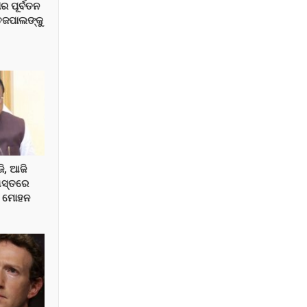
ାର ପୂର୍ବତନ
େଜପାଲଙ୍କୁ
ଜି, ଆଜି
 ଗସ୍ତରେ
ୀ ମୋହନ