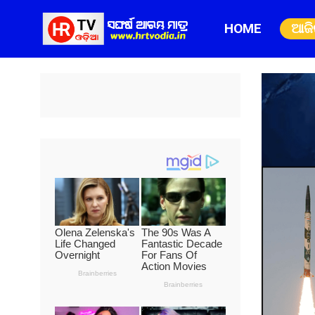
HOME
ଆଜ