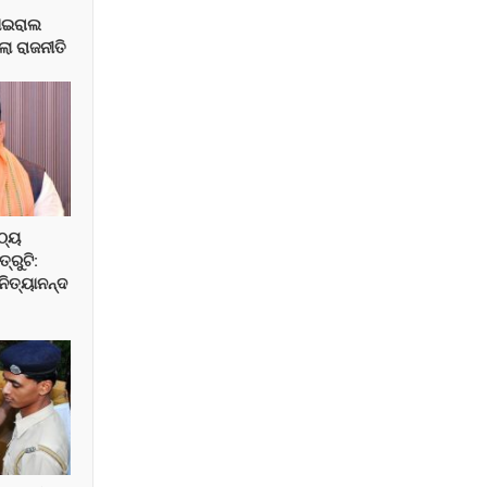
ାଇରାଲ
ଲା ରାଜନୀତି
ଠ୍ୟ
୍ରୁଟି:
ନିତ୍ୟାନନ୍ଦ