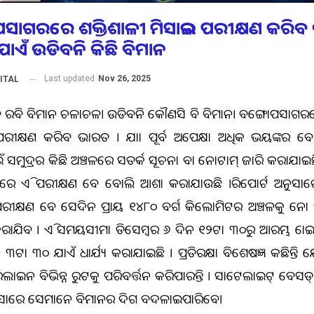
ସାଗରରେ ଶକ୍ତିଶାଳୀ ମିସାଇଲ ପରୀକ୍ଷଣ କରିବ
ଯାଏଁ ଉଡିବନି କିଛି ବିମାନ
Last updated
Nov 26, 2025
ITAL
ଦ ରହିବ ବିମାନ ଚଳାଚଳ। ଉଡିବନି କୌଣସି ବି ବିମାନ। ବଙ୍ଗୋପସାଗରର
ରୀକ୍ଷଣ କରିବ ଭାରତ । ଯାହା ପୂର୍ବ ଅପେକ୍ଷା ଅଧିକ ଭୟଙ୍କର ହେବ
ଁ ସମୁଦ୍ରର କିଛି ଅଞ୍ଚଳରେ ସତର୍କ ସୂଚନା ବା ନୋଟାମ୍ ଜାରି କରାଯାଇଛ
ୟରେ ଏହି ପରୀକ୍ଷଣ ହେବ ବୋଲି ଆଶା କରାଯାଉଛି ।ରିପୋର୍ଟ ଅନୁସା
ୀକ୍ଷଣ ହେବ ସେଦିନ ପ୍ରାୟ ୧୪୮୦ ବର୍ଗ କିଲୋମିଟର ଅଞ୍ଚଳକୁ ନୋ ଫ
ାଯିବ । ଏହି ସମୟସୀମା ଡିସେମ୍ବର ୬ ଦିନ ୧୨ଟା ୩୦ରୁ ଆରମ୍ଭ ହୋଇ
 ୩ଟା ୩୦ ଯାଏଁ ଧାର୍ଯ୍ୟ କରାଯାଇଛି । ପ୍ରତିରକ୍ଷା ବିଶେଷଜ୍ଞ କହିଛନ୍ତ
ାଇନ ବିଭିନ୍ନ ରୁଟକୁ ପରିବର୍ତ୍ତନ କରିପାରନ୍ତି । ସାଟେଲାଇଟ୍ ବେସ
ନୁସାରେ ସେମାନେ ବିମାନର ଦିଗ ବଦଳାଇପାରିବେ।