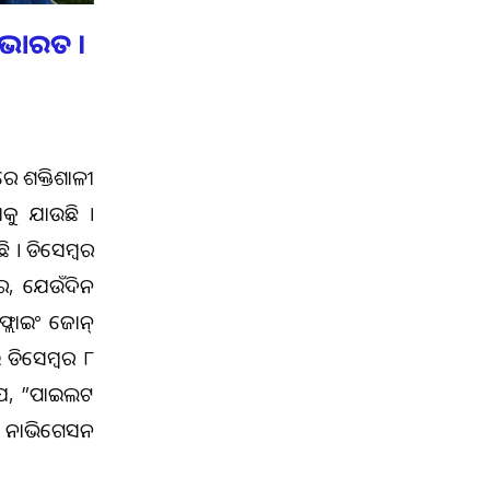
 ଭାରତ ।
େ ଶକ୍ତିଶାଳୀ
ାକୁ ଯାଉଛି ।
ି । ଡିସେମ୍ବର
ରେ, ଯେଉଁଦିନ
୍ଲାଇଂ ଜୋନ୍
 ଡିସେମ୍ବର ୮
ି ଯେ, ”ପାଇଲଟ
ଡ୍ ନାଭିଗେସନ