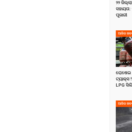
୨୨ ଜିଲ୍ଲ
ସହାୟତା: 
ପୂଜାରୀ
ଆଜିର ଖବ
ରୋଷେଇ 
ଟ୍ୟାକ୍ସ 
LPG ସିଲ
ଆଜିର ଖବ