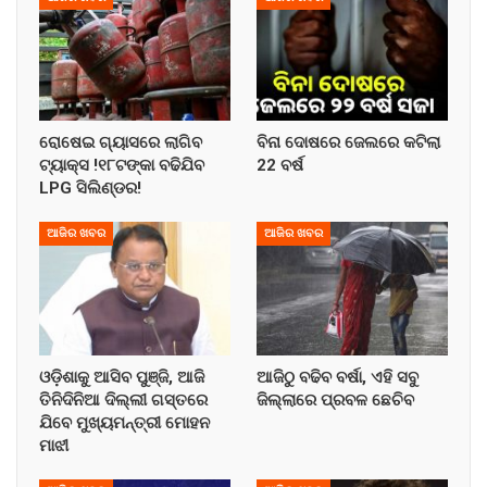
ରୋଷେଇ ଗ୍ୟାସରେ ଲାଗିବ
ବିନା ଦୋଷରେ ଜେଲରେ କଟିଲା
ଟ୍ୟାକ୍ସ !୧୮ଟଙ୍କା ବଢିଯିବ
22 ବର୍ଷ
LPG ସିଲିଣ୍ଡର!
ଆଜିର ଖବର
ଆଜିର ଖବର
ଓଡ଼ିଶାକୁ ଆସିବ ପୁଞ୍ଜି, ଆଜି
ଆଜିଠୁ ବଢିବ ବର୍ଷା, ଏହି ସବୁ
ତିନିଦିନିଆ ଦିଲ୍ଲୀ ଗସ୍ତରେ
ଜିଲ୍ଲାରେ ପ୍ରବଳ ଛେଚିବ
ଯିବେ ମୁଖ୍ୟମନ୍ତ୍ରୀ ମୋହନ
ମାଝୀ