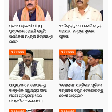
ପ୍ରଥମ ଶ୍ରେଣୀ ପାଠ୍ୟ
୨୨ ଜିଲ୍ଲାକୁ ୧୧୦ କୋଟି ବନ୍ୟା
ପୁସ୍ତକରେ ହୋଇନି ତ୍ରୁଟି:
ସହାୟତା: ମନ୍ତ୍ରୀ ସୁରେଶ
ଗଣଶିକ୍ଷା ମନ୍ତ୍ରୀ ନିତ୍ୟାନନ୍ଦ
ପୂଜାରୀ
ଗଣ୍ଡ
ଆଜିର ଖବର
ଆଜିର ଖବର
ଆୟୁଷ୍ମାନରେ ଗୋପବନ୍ଧୁ
‘ତେହଲ୍‌କା’ ପତ୍ରିକାର ପୂର୍ବତନ
ସାମ୍ବାଦିକ ସ୍ୱାସ୍ଥ୍ୟ ବୀମା
ସମ୍ପାଦକ ତରୁଣ ତେଜପାଲଙ୍କୁ
ମିଶିବା ପ୍ରକ୍ରିୟା ନେଇ
ଦୋଷୀ ସାବ୍ୟସ୍ତ
ସାମ୍ବାଦିକ ଅସନ୍ତୋଷ ।…
ଆଜିର ଖବର
ଆଜିର ଖବର