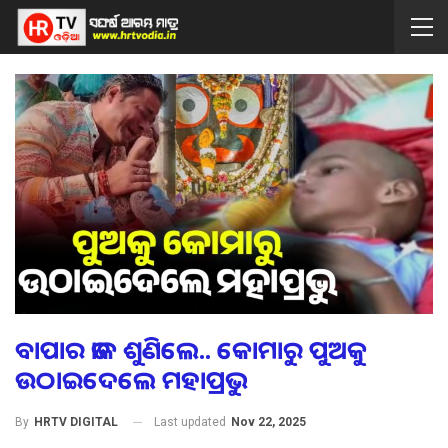
ବାପାର ଡାକ ଶୁଣିଲେ.. କୋମାରୁ ପୁଅକୁ
ଉଠାଇଦେଲେ ମହାପ୍ରଭୁ
Last updated
Nov 22, 2025
By
HRTV DIGITAL