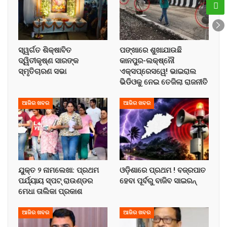
ସ୍ୱର୍ଗତ ଶିକ୍ଷାବିତ
ପଙ୍ଖାରେ ଶୁଖାଯାଉଛି
ଦ୍ୱିତୀକୃଷ୍ଣ ସାରଙ୍କ
କାନପୁର-ଲକ୍ଷ୍ନୌ
ସ୍ମୃତିଚାରଣ ସଭା
ଏକ୍ସପ୍ରେସୱେ! ଭାଇରାଲ
ଭିଡିଓକୁ ନେଇ ତେଜିଲା ରାଜନୀତି
ଆଜିର ଖବର
ଆଜିର ଖବର
ଯୁକ୍ତ ୨ ନାମଲେଖା: ପ୍ରଥମ
ଓଡ଼ିଶାରେ ପ୍ରଥମ ! ବଜ୍ରପାତ
ପର୍ଯ୍ୟାୟ ସ୍ପଟ୍ ରାଉଣ୍ଡର
ହେବା ପୂର୍ବରୁ ବାଜିବ ସାଇରନ୍
ମେଧା ତାଲିକା ପ୍ରକାଶ
ଆଜିର ଖବର
ଆଜିର ଖବର