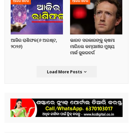
ଆଜିର ଖବର
ଆଜିର ଖବର
ଆଜିର ରାଶିଫଳ(୬ ଅଗଷ୍ଟ,
ଭାରତ ସରକାରଙ୍କୁ କ୍ଷମା
୨୦୨୬)
ମାଗିଲେ କମ୍ପାନୀର ମୁଖ୍ୟ
ମାର୍କ ଜୁକରବର୍ଗ
Load More Posts