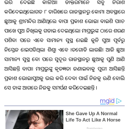
ଭରି ଦେଇଛି କାଳିଆ। ଡାକ୍ତରମାନେ ସବୁ ନିରାଶ
କରିଦେଇଥିଲେ।ଗତ ୮ ତାରିଖରେ ରାଜସ୍ଥାନରୁ କୋମା ଅବସ୍ଥାରେ
ଛୁଆକୁ ଶ୍ରୀମନ୍ଦିର ଆଣିଥିଲେ ବାପା ପ୍ରକାଶ ଭୋଇ। ବାଇଶି ପାହାଚ
ପାଖେ ପୁଅ ନିଖିଲକୁ ଗଡାଇ ଦେଇଥିଲେ। ମହାପ୍ରଭୁଙ୍କ ଠାରେ ଶରଣ
ପଶିବା ପରେ ଏବେ ସାମାନ୍ୟ ସୁସ୍ଥ ହୋଇଛି କୁନି ପୁଅ। ପୂର୍ବରୁ
ନିସ୍ତେଜ ହୋଇପଡିଥିଲା ଶିଶୁ। ଏବେ ହାତଗୋଡି ହଲାଉଛି। ଆଜି ଛୁଆ
ସାମାନ୍ୟ ସୁସ୍ଥ ହେବା ପରେ ସୁଦୂର ରାଜସ୍ଥାନରୁ ଛୁଆକୁ ପୁଣି ଆଣି
ଆସିଛନ୍ତି ବାପା। ମହାପ୍ରଭୁଙ୍କୁ କୃତଜ୍ଞତା ଜଣାଇବାକୁ ପୁରୀ ଆସିଛନ୍ତି
ପ୍ରକାଶ ଭୋଇ।ପୁଅକୁ ଭଲ କରି ଦେବା ପାଇଁ ନିଜକୁ ଋଣି ବୋଲି
ସେ ତାଙ୍କ ଆଗରେ ନିଜକୁ ସମର୍ପଣ କରିଦେଇଛନ୍ତି ।