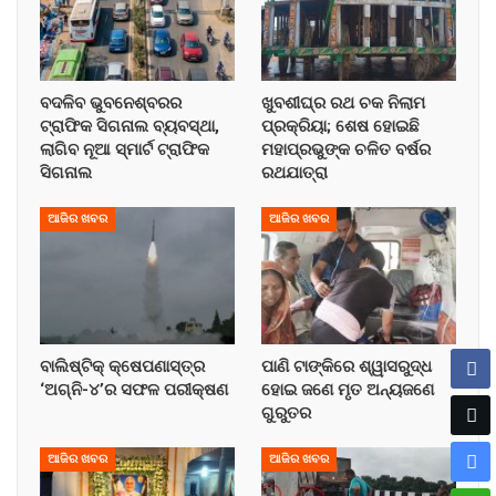
ବଦଳିବ ଭୁବନେଶ୍ବରର
ଖୁବଶୀଘ୍ର ରଥ ଚକ ନିଲାମ
ଟ୍ରାଫିକ ସିଗନାଲ ବ୍ୟବସ୍ଥା,
ପ୍ରକ୍ରିୟା; ଶେଷ ହୋଇଛି
ଲାଗିବ ନୂଆ ସ୍ମାର୍ଟ ଟ୍ରାଫିକ
ମହାପ୍ରଭୁଙ୍କ ଚଳିତ ବର୍ଷର
ସିଗନାଲ
ରଥଯାତ୍ରା
ଆଜିର ଖବର
ଆଜିର ଖବର
ବାଲିଷ୍ଟିକ୍ କ୍ଷେପଣାସ୍ତ୍ର
ପାଣି ଟାଙ୍କିରେ ଶ୍ୱାସରୁଦ୍ଧ
‘ଅଗ୍ନି-୪’ର ସଫଳ ପରୀକ୍ଷଣ
ହୋଇ ଜଣେ ମୃତ ଅନ୍ୟଜଣେ
ଗୁରୁତର
ଆଜିର ଖବର
ଆଜିର ଖବର