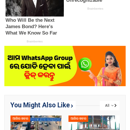
You Might Also Like
All
ଆଜିର ଖବର
ଆଜିର ଖବର