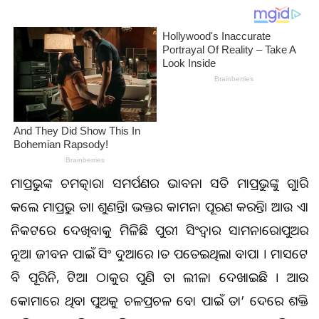
ମହାପ୍ରଭୁଙ୍କ ଚମତ୍କାର। ସମର୍ପଣର ଭାବନା ସହିତ ମହାପ୍ରଭୁଙ୍କୁ ଗୁହାରି
କଲେ ମହାପ୍ରଭୁ ତାହା ଶୁଣନ୍ତି। ଭକ୍ତର କାମନା ପୂରଣ କରନ୍ତି। ଆଉ ଏହା
ନିକଟରେ ଦେଖିବାକୁ ମିଳିଛି ପୁରୀ ସିଂହଦ୍ବାର ସାମନାରେ।ପୁଅର
ନୂଆ ଜୀବନ ପାଇଁ ସିଂହ ଦୁଆରେ ହାତ ପତେଇଥିଲା ବାପା । ମାସଟେ
ବି ପୂରିନି, ହଟିଆ ଠାକୁର ପୁଣି ତା ଲୀଳା ଦେଖାଇଛି । ଆଉ
କୋମାରେ ଥିବା ପୁଅକୁ ଚଳପ୍ରଚଳ ହେବା ପାଇଁ ତା’ ଦେହରେ ଶକ୍ତି