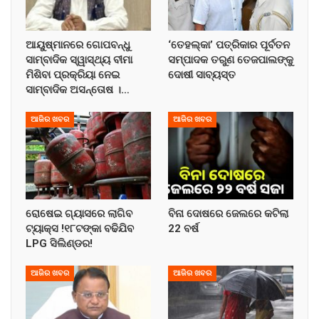
ଆୟୁଷ୍ମାନରେ ଗୋପବନ୍ଧୁ
‘ତେହଲ୍‌କା’ ପତ୍ରିକାର ପୂର୍ବତନ
ସାମ୍ବାଦିକ ସ୍ୱାସ୍ଥ୍ୟ ବୀମା
ସମ୍ପାଦକ ତରୁଣ ତେଜପାଲଙ୍କୁ
ମିଶିବା ପ୍ରକ୍ରିୟା ନେଇ
ଦୋଷୀ ସାବ୍ୟସ୍ତ
ସାମ୍ବାଦିକ ଅସନ୍ତୋଷ ।…
ଆଜିର ଖବର
ଆଜିର ଖବର
ରୋଷେଇ ଗ୍ୟାସରେ ଲାଗିବ
ବିନା ଦୋଷରେ ଜେଲରେ କଟିଲା
ଟ୍ୟାକ୍ସ !୧୮ଟଙ୍କା ବଢିଯିବ
22 ବର୍ଷ
LPG ସିଲିଣ୍ଡର!
ଆଜିର ଖବର
ଆଜିର ଖବର