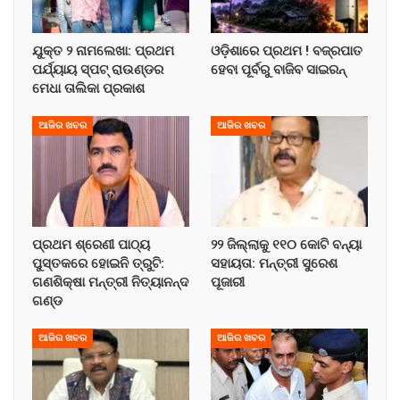
ଯୁକ୍ତ ୨ ନାମଲେଖା: ପ୍ରଥମ
ଓଡ଼ିଶାରେ ପ୍ରଥମ ! ବଜ୍ରପାତ
ପର୍ଯ୍ୟାୟ ସ୍ପଟ୍ ରାଉଣ୍ଡର
ହେବା ପୂର୍ବରୁ ବାଜିବ ସାଇରନ୍
ମେଧା ତାଲିକା ପ୍ରକାଶ
ଆଜିର ଖବର
ଆଜିର ଖବର
ପ୍ରଥମ ଶ୍ରେଣୀ ପାଠ୍ୟ
୨୨ ଜିଲ୍ଲାକୁ ୧୧୦ କୋଟି ବନ୍ୟା
ପୁସ୍ତକରେ ହୋଇନି ତ୍ରୁଟି:
ସହାୟତା: ମନ୍ତ୍ରୀ ସୁରେଶ
ଗଣଶିକ୍ଷା ମନ୍ତ୍ରୀ ନିତ୍ୟାନନ୍ଦ
ପୂଜାରୀ
ଗଣ୍ଡ
ଆଜିର ଖବର
ଆଜିର ଖବର