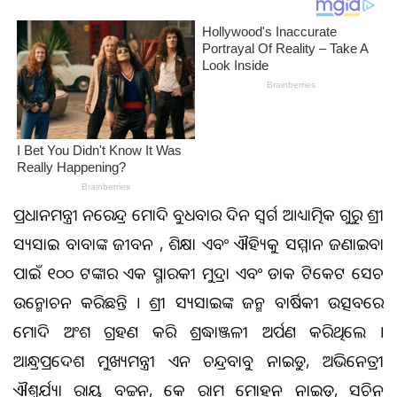
ପ୍ରଧାନମନ୍ତ୍ରୀ ନରେନ୍ଦ୍ର ମୋଦି ବୁଧବାର ଦିନ ସ୍ୱର୍ଗତ ଆଧ୍ୟାତ୍ମିକ ଗୁରୁ ଶ୍ରୀ
ସତ୍ୟସାଇ ବାବାଙ୍କ ଜୀବନ , ଶିକ୍ଷା ଏବଂ ଐତିହ୍ୟକୁ ସମ୍ମାନ ଜଣାଇବା
ପାଇଁ ୧୦୦ ଟଙ୍କାର ଏକ ସ୍ମାରକୀ ମୁଦ୍ରା ଏବଂ ଡାକ ଟିକେଟ ସେଚ
ଉନ୍ମୋଚନ କରିଛନ୍ତି । ଶ୍ରୀ ସତ୍ୟସାଇଙ୍କ ଜନ୍ମ ବାର୍ଷିକୀ ଉତ୍ସବରେ
ମୋଦି ଅଂଶ ଗ୍ରହଣ କରି ଶ୍ରଦ୍ଧାଞ୍ଜଳୀ ଅର୍ପଣ କରିଥିଲେ ।
ଆନ୍ଧ୍ରପ୍ରଦେଶ ମୁଖ୍ୟମନ୍ତ୍ରୀ ଏନ ଚନ୍ଦ୍ରବାବୁ ନାଇଡୁ, ଅଭିନେତ୍ରୀ
ଐଶ୍ୱର୍ଯ୍ୟା ରାୟ ବଚ୍ଚନ, କେ ରାମ ମୋହନ ନାଇଡୁ, ସଚିନ