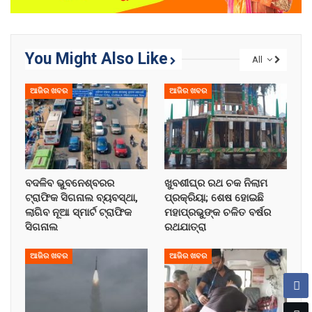
You Might Also Like
All
ଆଜିର ଖବର
ଆଜିର ଖବର
ବଦଳିବ ଭୁବନେଶ୍ବରର
ଖୁବଶୀଘ୍ର ରଥ ଚକ ନିଲାମ
ଟ୍ରାଫିକ ସିଗନାଲ ବ୍ୟବସ୍ଥା,
ପ୍ରକ୍ରିୟା; ଶେଷ ହୋଇଛି
ଲାଗିବ ନୂଆ ସ୍ମାର୍ଟ ଟ୍ରାଫିକ
ମହାପ୍ରଭୁଙ୍କ ଚଳିତ ବର୍ଷର
ସିଗନାଲ
ରଥଯାତ୍ରା
ଆଜିର ଖବର
ଆଜିର ଖବର