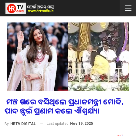
ମଞ୍ଚ ଉପରେ ବସିଥିଲେ ପ୍ରଧାନମନ୍ତ୍ରୀ ମୋଦି,
ପାଦ ଛୁଇଁ ପ୍ରଣାମ କଲେ ଐଶ୍ୱର୍ଯ୍ୟା
Last updated
Nov 19, 2025
By
HRTV DIGITAL