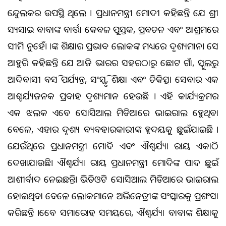
ତେନ୍ଦୁଲକର ଉପସ୍ଥିତ ଥିଲେ । ପ୍ରଧାନମନ୍ତ୍ରୀ ମୋଦୀ କହିଛନ୍ତି ଯେ ଶ୍ରୀ
ସତ୍ୟସାଇ ବାବାଙ୍କ ବାର୍ତ୍ତା କେବଳ ପୁସ୍ତକ, ପ୍ରବଚନ ଏବଂ ଆଶ୍ରମରେ
ସୀମିତ ନୁହେଁ। ତାଙ୍କ ଶିକ୍ଷାର ପ୍ରଭାବ ଲୋକଙ୍କ ମଧ୍ୟରେ ଦୃଶ୍ୟମାନ। ସେ
ଆହୁରି କହିଛନ୍ତି ଯେ ଆଜି ଭାରତର ସହରଠାରୁ ଛୋଟ ଗାଁ, ସ୍କୁଲରୁ
ଆଦିବାସୀ ବସତି ପର୍ଯ୍ୟନ୍ତ, ସଂସ୍କୃତି, ଶିକ୍ଷା ଏବଂ ଚିକିତ୍ସା ସେବାର ଏକ
ଆଶ୍ଚର୍ଯ୍ୟଜନକ ପ୍ରବାହ ଦୃଶ୍ୟମାନ ହେଉଛି । ଏହି କାର୍ଯ୍ୟକ୍ରମର
ଏକ ଝଲକ ଏବେ ସୋସିଆଲ ମିଡିଆରେ ଭାଇରାଲ ହେୁଥିବା
ବେଳେ, ଏହାର ଦୃଶ୍ୟ ବ୍ୟବହାରକାରୀଙ୍କ ହୃଦୟକୁ ଛୁଇଁଯାଇଛି ।
ଯେଉଁଥିରେ ପ୍ରଧାନମନ୍ତ୍ରୀ ମୋଦି ଏବଂ ଐଶ୍ୱର୍ଯ୍ୟା ରାୟ ଏକାଠି
ଦେଖାଯାଉଛି। ଐଶ୍ୱର୍ଯ୍ୟା ରାୟ ପ୍ରଧାନମନ୍ତ୍ରୀ ମୋଦିଙ୍କ ପାଦ ଛୁଇଁ
ଆଶୀର୍ବାଦ ନେଇଛନ୍ତି। ଭିଡିଓଟି ସୋସିଆଲ ମିଡିଆରେ ଭାଇରାଲ
ହୋଇଥିବା ବେଳେ ଲୋକମାନେ ଅଭିନେତ୍ରୀଙ୍କ ସଂସ୍କାରକୁ ପ୍ରଶଂସା
କରିଛନ୍ତି ।ତେବେ ସମାରୋହ ସମୟରେ, ଐଶ୍ୱର୍ଯ୍ୟା ବାବାଙ୍କ ଶିକ୍ଷାକୁ