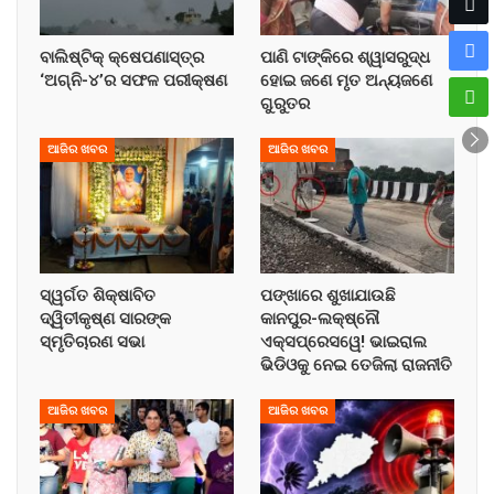
ବାଲିଷ୍ଟିକ୍ କ୍ଷେପଣାସ୍ତ୍ର
ପାଣି ଟାଙ୍କିରେ ଶ୍ୱାସରୁଦ୍ଧ
‘ଅଗ୍ନି-୪’ର ସଫଳ ପରୀକ୍ଷଣ
ହୋଇ ଜଣେ ମୃତ ଅନ୍ୟଜଣେ
ଗୁରୁତର
ଆଜିର ଖବର
ଆଜିର ଖବର
ସ୍ୱର୍ଗତ ଶିକ୍ଷାବିତ
ପଙ୍ଖାରେ ଶୁଖାଯାଉଛି
ଦ୍ୱିତୀକୃଷ୍ଣ ସାରଙ୍କ
କାନପୁର-ଲକ୍ଷ୍ନୌ
ସ୍ମୃତିଚାରଣ ସଭା
ଏକ୍ସପ୍ରେସୱେ! ଭାଇରାଲ
ଭିଡିଓକୁ ନେଇ ତେଜିଲା ରାଜନୀତି
ଆଜିର ଖବର
ଆଜିର ଖବର