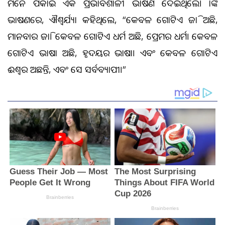
ମନେ ପକାଇ ଏକ ପ୍ରଭାବଶାଳୀ ଭାଷଣ ଦେଇଥିଲେ। ତାଙ୍କ
ଭାଷଣରେ, ଐଶ୍ୱର୍ଯ୍ୟା କହିଥିଲେ, “କେବଳ ଗୋଟିଏ ଜାତି ଅଛି,
ମାନବତାର ଜାତି। କେବଳ ଗୋଟିଏ ଧର୍ମ ଅଛି, ପ୍ରେମର ଧର୍ମ। କେବଳ
ଗୋଟିଏ ଭାଷା ଅଛି, ହୃଦୟର ଭାଷା। ଏବଂ କେବଳ ଗୋଟିଏ
ଈଶ୍ୱର ଅଛନ୍ତି, ଏବଂ ସେ ସର୍ବବ୍ୟାପୀ।”