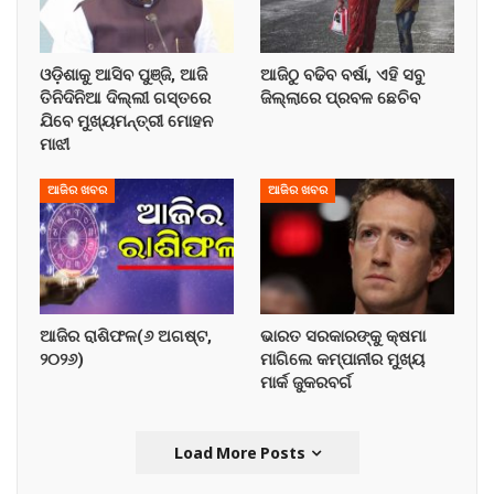
ଓଡ଼ିଶାକୁ ଆସିବ ପୁଞ୍ଜି, ଆଜି
ଆଜିଠୁ ବଢିବ ବର୍ଷା, ଏହି ସବୁ
ତିନିଦିନିଆ ଦିଲ୍ଲୀ ଗସ୍ତରେ
ଜିଲ୍ଲାରେ ପ୍ରବଳ ଛେଚିବ
ଯିବେ ମୁଖ୍ୟମନ୍ତ୍ରୀ ମୋହନ
ମାଝୀ
ଆଜିର ଖବର
ଆଜିର ଖବର
ଆଜିର ରାଶିଫଳ(୬ ଅଗଷ୍ଟ,
ଭାରତ ସରକାରଙ୍କୁ କ୍ଷମା
୨୦୨୬)
ମାଗିଲେ କମ୍ପାନୀର ମୁଖ୍ୟ
ମାର୍କ ଜୁକରବର୍ଗ
Load More Posts