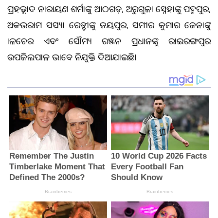
ପ୍ରହଲ୍ଲାଦ ନାରାୟଣ ଶର୍ମାଙ୍କୁ ଆଠଗଡ଼, ଅରୁଗୁଳା ସ୍ନେହାଙ୍କୁ ପଦ୍ମପୁର,
ଅକଭରାମ ସସ୍ୟା ରେଡ୍ଡୀଙ୍କୁ ଜୟପୁର, ସମୀର କୁମାର ଜେନାଙ୍କୁ
ତାଳଚେର ଏବଂ ସୌମ୍ୟ ରଞ୍ଜନ ପ୍ରଧାନଙ୍କୁ ରାଇରଙ୍ଗପୁର
ଉପଜିଲପାଳ ଭାବେ ନିଯୁକ୍ତି ଦିଆଯାଇଛି।