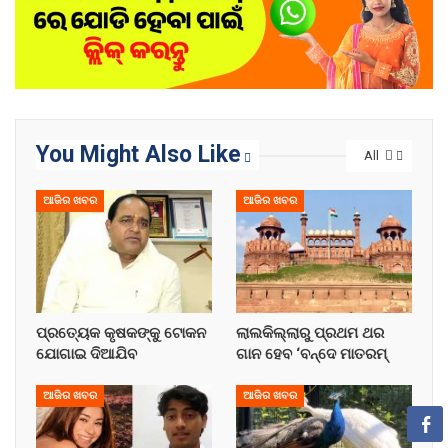
You Might Also Like
All
ଆଜିର ଖବର
ଆଜିର ଖବର
ପ୍ରତ୍ୟେକ କୃଷକଙ୍କୁ ଟୋକନ
ଲାଲକିଲ୍ଲାରୁ ପ୍ରଥମ ଥର
ଯୋଗାଇ ଦିଆଯିବ
ଗାନ ହେବ ‘ବନ୍ଦେ ମାତରମ୍
ଆଜିର ଖବର
ଆଜିର ଖବର