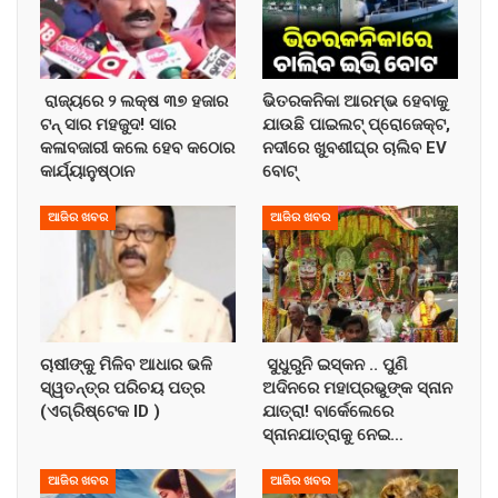
ରାଜ୍ୟରେ ୨ ଲକ୍ଷ ୩୭ ହଜାର
ଭିତରକନିକା ଆରମ୍ଭ ହେବାକୁ
ଟନ୍ ସାର ମହଜୁଦ! ସାର
ଯାଉଛି ପାଇଲଟ୍ ପ୍ରୋଜେକ୍ଟ,
କଳାବଜାରୀ କଲେ ହେବ କଠୋର
ନଦୀରେ ଖୁବଶୀଘ୍ର ଚାଲିବ EV
କାର୍ଯ୍ୟାନୁଷ୍ଠାନ
ବୋଟ୍
ଆଜିର ଖବର
ଆଜିର ଖବର
ଚାଷୀଙ୍କୁ ମିଳିବ ଆଧାର ଭଳି
ସୁଧୁରୁନି ଇସ୍କନ .. ପୁଣି
ସ୍ୱତନ୍ତ୍ର ପରିଚୟ ପତ୍ର
ଅଦିନରେ ମହାପ୍ରଭୁଙ୍କ ସ୍ନାନ
(ଏଗ୍ରିଷ୍ଟେକ ID )
ଯାତ୍ରା! ବାର୍କେଲେରେ
ସ୍ନାନଯାତ୍ରାକୁ ନେଇ…
ଆଜିର ଖବର
ଆଜିର ଖବର