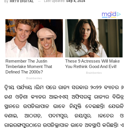
Last updated
Sep 4, 2024
By
HRTV DIGITAL
ଦ୍ୱିତୀୟ ପର୍ଯ୍ୟାୟ ତାଲିମ ପରେ ରାଜ୍ୟ ସରକାର ୨୦୨୨ ବ୍ୟାଚର ୬
ଜଣ ଓଡ଼ିଶା କ୍ୟାଡର ଆଇଏଏସ୍‌ ଅଫିସରଙ୍କୁ ରାଜ୍ୟର ବିଭିନ୍ନ
ସ୍ଥାନରେ ଉପଜିଲାପାଳ ଭାବେ ନିଯୁକ୍ତି ଦେଇଛନ୍ତି। ଯେଭଳି
ବଣାଇ, ଆଠଗଡ଼, ପଦମପୁର, ଜୟପୁର, ତାଳଚେର ଓ
ରାଇରଙ୍ଗପୁରଠାରେ ଉପଜିଲ୍ଲାପାଳ ଭାବେ ଅବସ୍ଥାପିତ କରିଛନ୍ତି। ଏ