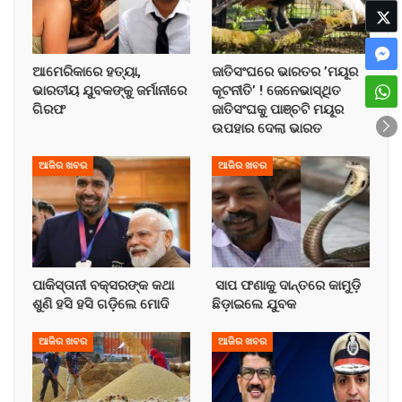
ଆମେରିକାରେ ହତ୍ୟା,
ଜାତିସଂଘରେ ଭାରତର ’ମୟୂର
ଭାରତୀୟ ଯୁବକଙ୍କୁ ଜର୍ମାନୀରେ
କୂଟନୀତି’ ! ଜେନେଭାସ୍ଥିତ
ଗିରଫ
ଜାତିସଂଘକୁ ପାଞ୍ଚଟି ମୟୂର
ଉପହାର ଦେଲା ଭାରତ
ଆଜିର ଖବର
ଆଜିର ଖବର
ପାକିସ୍ତାନୀ ବକ୍ସରଙ୍କ କଥା
ସାପ ଫଣାକୁ ଦାନ୍ତରେ କାମୁଡ଼ି
ଶୁଣି ହସି ହସି ଗଡ଼ିଲେ ମୋଦି
ଛିଡ଼ାଇଲେ ଯୁବକ
ଆଜିର ଖବର
ଆଜିର ଖବର