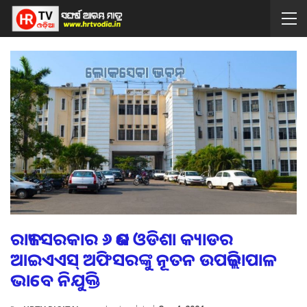
ରାଜ୍ୟ ସରକାର ୬ ଜଣ ଓଡିଶା କ୍ୟାଡର
ଆଇଏଏସ୍ ଅଫିସରଙ୍କୁ ନୂତନ ଉପଜିଲ୍ଲାପାଳ
ଭାବେ ନିଯୁକ୍ତି