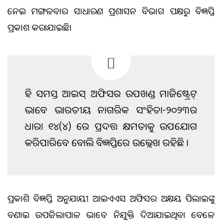
ନେଇ ମଙ୍ଗଳବାର ସାଧାରଣ ପ୍ରଶାସନ ବିଭାଗ ପକ୍ଷରୁ ବିଜ୍ଞପ୍ତି
ପ୍ରକାଶ କରାଯାଇଛି।
ଏହି ସମସ୍ତ ଆଇଏଏସ୍ ଅଫିସର ଉପଖଣ୍ଡ ମାଜିଷ୍ଟ୍ରେଟ୍
ଭାବେ ଭାରତୀୟ ନାଗରିକ ସଂହିତା-୨୦୨୩ର
ଧାରା ୧୪(୪) ରେ ପ୍ରଦତ୍ତ କ୍ଷମତାକୁ ଉପଯୋଗ
କରିପାରିବେ ବୋଲି ବିଜ୍ଞପ୍ତିରେ ଉଲ୍ଲେଖ ରହିଛି ।
ପ୍ରକାଶିତ ବିଜ୍ଞପ୍ତି ଅନୁଯାୟୀ ଆଇଏଏସ ଅଫିସର ଅକ୍ଷୟ ପିଲାଇଙ୍କୁ
ବଣାଇ ଉପଜିଲାପାଳ ଭାବେ ନିଯୁକ୍ତି ଦିଆଯାଇଥିବା ବେଳେ