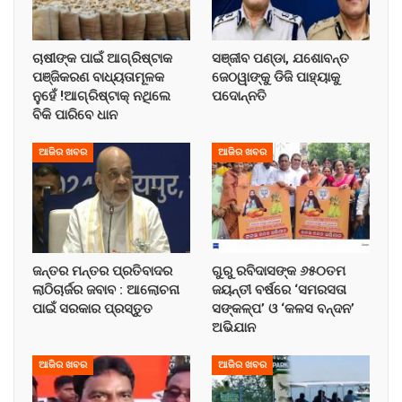
ଚାଷୀଙ୍କ ପାଇଁ ଆଗ୍ରିଷ୍ଟାକ
ସଞ୍ଜୀବ ପଣ୍ଡା, ଯଶୋବନ୍ତ
ପଞ୍ଜିକରଣ ବାଧ୍ୟତାମୂଳକ
ଜେଠୱାଙ୍କୁ ଡିଜି ପାହ୍ୟାକୁ
ନୁହେଁ !ଆଗ୍ରିଷ୍ଟାକ୍ ନଥିଲେ
ପଦୋନ୍ନତି
ବିକି ପାରିବେ ଧାନ
ଆଜିର ଖବର
ଆଜିର ଖବର
ଜନ୍ତର ମନ୍ତର ପ୍ରତିବାଦର
ଗୁରୁ ରବିଦାସଙ୍କ ୬୫୦ତମ
ଲାଠିଚାର୍ଜର ଜବାବ : ଆଲୋଚନା
ଜୟନ୍ତୀ ବର୍ଷରେ ‘ସମରସତା
ପାଇଁ ସରକାର ପ୍ରସ୍ତୁତ
ସଙ୍କଳ୍ପ’ ଓ ‘କଳସ ବନ୍ଦନ’
ଅଭିଯାନ
ଆଜିର ଖବର
ଆଜିର ଖବର