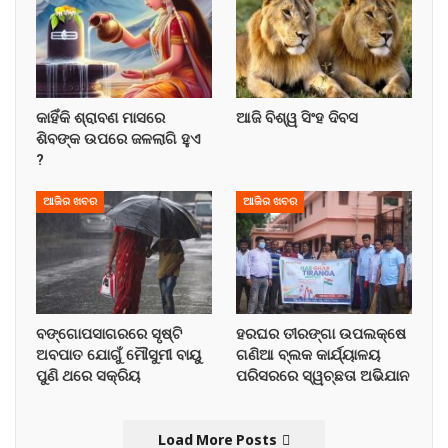
କାହିଁକି ଶ୍ରାବଣ ମାସରେ
ଆଜି ବିଶ୍ୱ ସିଂହ ଦିବସ
ଶିବଙ୍କ ଉପରେ ଜଳଲାଗି ହୁଏ
?
ଆଜିର ଖବର
ଆଜିର ଖବର
ବଙ୍ଗୋପସାଗରରେ ସୃଷ୍ଟି
ହରଘର ତୀରଙ୍ଗା ଉପଲକ୍ଷେ
ଅବପାତ ଯୋଗୁଁ ମୌସୁମୀ ବାୟୁ
ଗଣିଆ ବ୍ଲକ କାର୍ଯ୍ୟାଳୟ
ପୁଣି ଥରେ ସକ୍ରିୟ
ପରିସରରେ ସ୍ୱଚ୍ଛତା ଅଭିଯାନ
Load More Posts