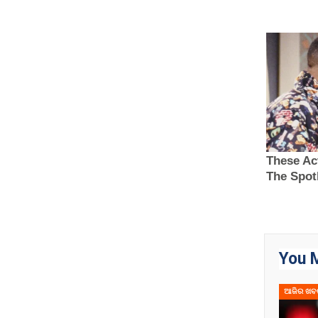
You M
ଆଜିର ଖବ