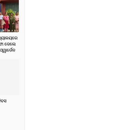
ିଦ୍ୟାଳୟରେ
ଫା ଦେଲେ
୍ୱାର୍ଡେନ
ଦିବସ