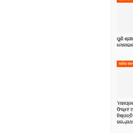
ପୁଣି ଶ୍ର
ମୋବାଇଲ:
ଆଜିର ଖବ
‘ମହାପ୍ରଭ
ଫିଲ୍ମ! 
ନିଷ୍ପତ୍
ଜଗନ୍ନାଥ