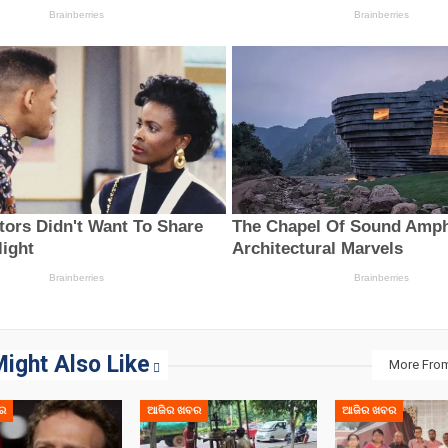
ight Also Like
More Fro
ର
ଆଜିର ଖବର
ଆଜିର ଖବର