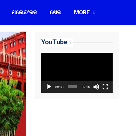
ମନୋରଂଜନ
ଖେଳ
MORE
YouTube
Video
Player
00:00
02:16