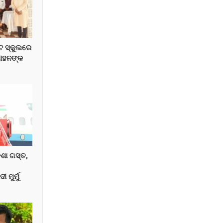
ଟ ସ୍କୁଲରେ
ମୋହନଙ୍କ
ିଶା ଗସ୍ତ,
 ମୁର୍ମୁ