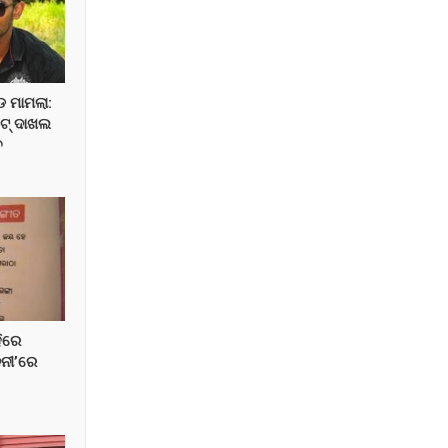
ଡ ମାମଲା:
ସିଟ୍ ଦାଖଲ
ଚ
ିରେ
ନୀ’ରେ