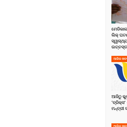
ମେଡିକାଲ
ଲିକ୍ ଘଟଣ
ସ୍ୱାସ୍ଥ୍
ଉଚ୍ଚସ୍ତ
ଆଜିର ଖବ
ଆଜିଠୁ 
‘ବ୍ରିକ୍ସ’
ମନ୍ତ୍ରୀ 
ଆଜିର ଖବ