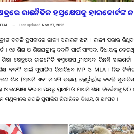
କ୍ଷେତ୍ରରେ ରାଜନୈତିକ ହସ୍ତକ୍ଷେପକୁ ହାଇକୋର୍ଟଙ୍କ 
Last updated
Nov 27, 2025
ITAL
ଷୟିତ୍ରୀଙ୍କ ବଦଳି ପ୍ରସଙ୍ଗରେ ରାଜ୍ୟ ସରକାରଙ୍କ ଝଟକା । ରାଜ୍ୟ ସରକାର କରିଥିବ
୍ଟ । ୧୫ ଶିକ୍ଷକ ଓ ଶିକ୍ଷୟତ୍ରୀଙ୍କୁ ବଦଳି ପାଇଁ ସାଂସଦ, ବିଧାୟକଙ୍କୁ ଦେଇ
ିକ୍ଷା କ୍ଷେତ୍ରରେ ରାଜନୈତିକ ହସ୍ତକ୍ଷେପକୁ ନାପସନ୍ଦ କରିଛନ୍ତି ହାଇକୋର୍ଟ
ିକ୍ଷକ ବଦଳି ପାଇଁ ସୁପାରିସ କରିପାରିବେ MP ଓ MLA । ନିଜ ନିର୍ବ
 ଜଣ ଶିକ୍ଷକ (ପ୍ରାଥମିକ ଏବଂ ମାଧ୍ୟମିକ ଉଭୟ ଅନ୍ତର୍ଭୁକ୍ତ)ଙ୍କ ବଦଳି ସୁପାରି
ଓ ଗଣଶିକ୍ଷା ବିଭାଗ ପକ୍ଷରୁ ପ୍ରାଥମିକ ଓ ମାଧ୍ୟମିକ ଶିକ୍ଷା ନିର୍ଦ୍ଦେଶକଙ୍କୁ ଚିଠ
ାଚନ ମଣ୍ଡଳୀରେ ବଦଳି ସୁପାରିସ କରିପାରିବେ ବିଧାୟକ ଓ ସାଂସଦ ।