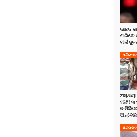
ଭାରତ ସର
ମାଗିଲେ 
ମାର୍କ ଜୁ
ଆଜିର ଖବ
ଅସ୍ଥାୟୀ 
ମିଳିନି 
ନ ମିଳିଲେ
ଆନ୍ଦୋ
ଆଜିର ଖବ