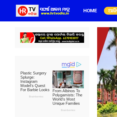
HOME
ଆଜ