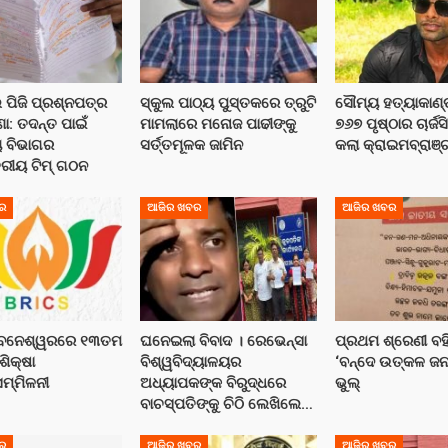
 ପିଜି ପ୍ରଶ୍ନପତ୍ର
ସ୍କୁଲ ପାଠ୍ୟ ପୁସ୍ତକରେ ତ୍ରୁଟି
ସୌମ୍ୟ ହତ୍ୟାକାଣ୍
ା: ତଦନ୍ତ ପାଇଁ
ମାମଲାରେ ମନୋଜ ପାଢୀଙ୍କୁ
୭୬୭ ପୃଷ୍ଠାର ଚାର୍ଜ
ୟ ବିଭାଗର
ସର୍ତ୍ତମୂଳକ ଜାମିନ
କଲା କ୍ରାଇମବ୍ରାଞ୍
ରୀୟ ଟିମ୍ ଗଠନ
ର
ଆଜିର ଖବର
ଆଜିର ଖବର
ଭୁବନେଶ୍ୱରରେ ୧୩ତମ
ଘନେଇଲା ବିବାଦ । ରେଭେନ୍ସା
ପ୍ରଥମ ଶ୍ରେଣୀ ବହ
 ଶିକ୍ଷା
ବିଶ୍ୱବିଦ୍ୟାଳୟର
‘ବନ୍ଦେ ଉତ୍କଳ ଜନ
ସମ୍ମିଳନୀ
ଅଧ୍ୟାପକଙ୍କ ବିରୁଦ୍ଧରେ
ଭୁଲ୍‌
ବାଚସ୍ପତିଙ୍କୁ ଚିଠି ଲେଖିଲେ…
ର
ଆଜିର ଖବର
ଆଜିର ଖବର