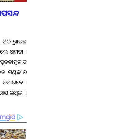
ନାପସନ୍ଦ
ା ଚିଠିକୁ ଖାରଜ
ଥିଲେ କ୍ଷମତା ।
। ସୂଚନାମୁତାବକ
ାଚନ ମଣ୍ଡଳୀର
ସ କରିପାରିବେ ।
ି କରାଯାଇଥିଲା ।