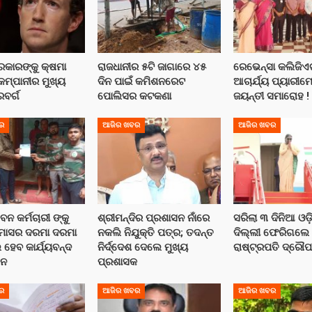
କାରଙ୍କୁ କ୍ଷମା
ରାଜଧାନୀର ୫ଟି ଜାଗାରେ ୪୫
ରେଭେନ୍ସା କଲିଜିଏ
କମ୍ପାନୀର ମୁଖ୍ୟ
ଦିନ ପାଇଁ କମିଶନରେଟ
ଆଚାର୍ଯ୍ୟ ପ୍ୟାରୀ
କରବର୍ଗ
ପୋଲିସର କଟକଣା
ଜୟନ୍ତୀ ସମାରୋହ !
ର
ଆଜିର ଖବର
ଆଜିର ଖବର
ବନ କର୍ମଚାରୀ ଙ୍କୁ
ଶ୍ରୀମନ୍ଦିର ପ୍ରଶାସନ ନାଁରେ
ସରିଲା ୩ ଦିନିଆ ଓଡ଼
୩ ମାସର ଦରମା ଦରମା
ନକଲି ନିଯୁକ୍ତି ପତ୍ର; ତଦନ୍ତ
ଦିଲ୍ଲୀ ଫେରିଗଲେ
 ହେବ କାର୍ଯ୍ୟବନ୍ଦ
ନିର୍ଦ୍ଦେଶ ଦେଲେ ମୁଖ୍ୟ
ରାଷ୍ଟ୍ରପତି ଦ୍ରୌପଦୀ
ଳନ
ପ୍ରଶାସକ
ର
ଆଜିର ଖବର
ଆଜିର ଖବର