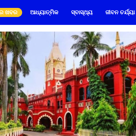
ିର ଖବର
ଆଧ୍ୟାତ୍ମିକ
ସ୍ବାସ୍ଥ୍ୟ
ଜୀବନ ଚର୍ଯ୍ୟା