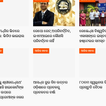
ୀମନ୍ଦିର ଭିତରେ
ରେପୋ ରେଟ୍ ଅପରିବର୍ତ୍ତିତ,
ରେଭେନ୍ସା ବିଶ୍ୱବ
 ଭିଡିଓ ଭାଇରାଲ
ଇଏମଆଇରେ କୌଣସି
ଏକାସାଙ୍ଗେ ଇସ୍ତ
ପରିବର୍ତ୍ତନ ନାହିଁ
ହଷ୍ଟେଲର ସମସ୍ତ ଓ
ର
ଆଜିର ଖବର
ଆଜିର ଖବର
ୁ ଶ୍ରୀଜଗନ୍ନାଥ’
ଆସନ୍ତା ଦୁଇ ଦିନ ଉତ୍ତର
୮୦ତମ ସ୍ୱାଧିନତା 
ଆଜି ହାଇକୋର୍ଟଙ୍କ
ଓଡ଼ିଶାରେ ପ୍ରବଳରୁ
ପ୍ରସ୍ତୁତି ବୈଠକ
ତି ଉପରେ
ପ୍ରବଳତର ବର୍ଷା
ପ୍ରେମୀଙ୍କ ନଜର