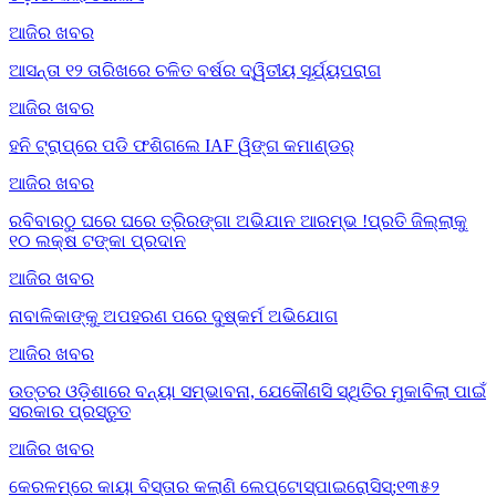
ଆଜିର ଖବର
ଆସନ୍ତା ୧୨ ତାରିଖରେ ଚଳିତ ବର୍ଷର ଦ୍ୱିତୀୟ ସୂର୍ଯ୍ୟପରାଗ
ଆଜିର ଖବର
ହନି ଟ୍ରାପ୍‌ରେ ପଡି ଫଶିଗଲେ IAF ୱିଙ୍ଗ କମାଣ୍ଡର୍
ଆଜିର ଖବର
ରବିବାରଠୁ ଘରେ ଘରେ ତ୍ରିରଙ୍ଗା ଅଭିଯାନ ଆରମ୍ଭ !ପ୍ରତି ଜିଲ୍ଲାକୁ
୧୦ ଲକ୍ଷ ଟଙ୍କା ପ୍ରଦାନ
ଆଜିର ଖବର
ନାବାଳିକାଙ୍କୁ ଅପହରଣ ପରେ ଦୁଷ୍କର୍ମ ଅଭିଯୋଗ
ଆଜିର ଖବର
ଉତ୍ତର ଓଡ଼ିଶାରେ ବନ୍ୟା ସମ୍ଭାବନା, ଯେକୌଣସି ସ୍ଥିତିର ମୁକାବିଲା ପାଇଁ
ସରକାର ପ୍ରସ୍ତୁତ
ଆଜିର ଖବର
କେରଳମ୍‌ରେ କାୟା ବିସ୍ତାର କଲାଣି ଲେପ୍ଟୋସ୍ପାଇରୋସିସ୍;୧୩୫୨