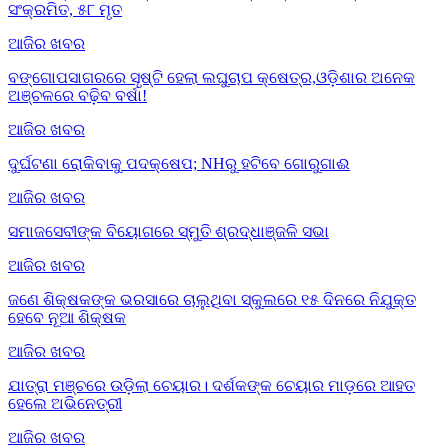
ସଂକ୍ରମିତ, ୫୮ ମୃତ
ଆଜିର ଖବର
ବଙ୍ଗୋପସାଗରରେ ସୃଷ୍ଟି ହେଲା ଲଘୁଚାପ କ୍ଷେତ୍ର,ଓଡ଼ିଶାର ଅନେକ
ଅଞ୍ଚଳରେ ବଢ଼ିବ ବର୍ଷା!
ଆଜିର ଖବର
ଦୁର୍ଘଟଣା ରୋକିବାକୁ ପଦକ୍ଷେପ; NHରୁ ହଟିବେ ଗୋରୁଗାଈ
ଆଜିର ଖବର
ସମାଜସେବୀଙ୍କ ବିୟୋଗରେ ସ୍ମୁତି ଶ୍ରଦ୍ଧାଞ୍ଜଳି ସଭା
ଆଜିର ଖବର
ଜଣେ ଶିକ୍ଷକଙ୍କ ଭରସାରେ ଚାଲୁଥିବା ସ୍କୁଲରେ ୧୫ ଦିନରେ ନିଯୁକ୍ତ
ହେବେ ନୂଆ ଶିକ୍ଷକ
ଆଜିର ଖବର
ଯାତ୍ରା ମଞ୍ଚରେ ଉଡ଼ିଲା ଚେୟାର। ଦର୍ଶକଙ୍କ ଚେୟାର ମାଡ଼ରେ ଆହତ
ହେଲେ ଅଭିନେତ୍ରୀ
ଆଜିର ଖବର