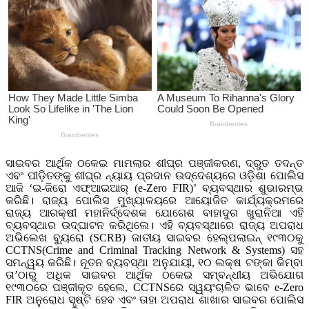
ସାଇବର ଆର୍ଥିକ ଠକେଇ ମାମଲାର ଶୀଘ୍ର ପଞ୍ଜୀକରଣ, ଦ୍ରୁତ ତଦନ୍ତ
ଏବଂ ପୀଡ଼ିତଙ୍କୁ ଶୀଘ୍ର ନ୍ୟାୟ ପ୍ରଦାନ ଉଦ୍ଦେଶ୍ୟରେ ଓଡ଼ିଶା ପୋଲିସ
ଆଜି ‘ଇ-ଜିରୋ ଏଫ୍ଆଇଆର୍ (e-Zero FIR)’ ବ୍ୟବସ୍ଥାର ଶୁଭାରମ୍ଭ
କରିଛି। ରାଜ୍ୟ ପୋଲିସ ମୁଖ୍ୟାଳୟରେ ଆୟୋଜିତ କାର୍ଯ୍ୟକ୍ରମରେ
ରାଜ୍ୟ ଆରକ୍ଷୀ ମହାନିର୍ଦ୍ଦେଶକ ଯୋଗେଶ ବାହାଦୁର ଖୁରାନିଆ ଏହି
ବ୍ୟବସ୍ଥାର ଉଦ୍‌ଘାଟନ କରିଥିଲେ। ଏହି ବ୍ୟବସ୍ଥାରେ ରାଜ୍ୟ ଅପରାଧ
ଅଭିଲେଖ ବ୍ୟୁରୋ (SCRB) ଜାତୀୟ ସାଇବର ହେଲ୍ପଲାଇନ୍ ୧୯୩୦କୁ
CCTNS(Crime and Criminal Tracking Network & Systems) ସହ
ସମନ୍ୱୟ କରିଛି। ନୂତନ ବ୍ୟବସ୍ଥା ଅନୁଯାୟୀ, ୧୦ ଲକ୍ଷ ଟଙ୍କା କିମ୍ବା
ତା’ଠାରୁ ଅଧିକ ସାଇବର ଆର୍ଥିକ ଠକେଇ ସମ୍ବନ୍ଧୀୟ ଅଭିଯୋଗ
୧୯୩୦ରେ ପଞ୍ଜୀକୃତ ହେଲେ, CCTNSରେ ସ୍ୱୟଂଚାଳିତ ଭାବେ e-Zero
FIR ଅନୁରୋଧ ସୃଷ୍ଟି ହେବ ଏବଂ ତାହା ଅପରାଧ ଶାଖାର ସାଇବର ପୋଲିସ