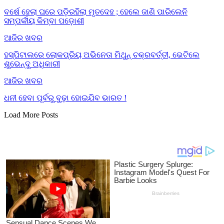
ବର୍ଷେ ହେଲା ଘରେ ପଡ଼ିରହିଲା ମୃତଦେହ ; ହେଲେ ଜାଣି ପାରିଲେନି
ସମ୍ପର୍କୀୟ କିମ୍ବା ପଡ଼ୋଶୀ
ଆଜିର ଖବର
ହସ୍ପିଟାଲରେ ଲୋକପ୍ରିୟ ଅଭିନେତା ମିଥୁନ୍ ଚକ୍ରବର୍ତ୍ତୀ, ଭେଟିଲେ
ଶୁଭେନ୍ଦୁ ଅଧିକାରୀ
ଆଜିର ଖବର
ଧନୀ ହେବା ପୂର୍ବରୁ ବୁଢ଼ା ହୋଇଯିବ ଭାରତ !
Load More Posts