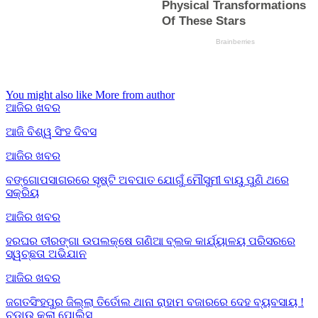
You might also like
More from author
ଆଜିର ଖବର
ଆଜି ବିଶ୍ୱ ସିଂହ ଦିବସ
ଆଜିର ଖବର
ବଙ୍ଗୋପସାଗରରେ ସୃଷ୍ଟି ଅବପାତ ଯୋଗୁଁ ମୌସୁମୀ ବାୟୁ ପୁଣି ଥରେ
ସକ୍ରିୟ
ଆଜିର ଖବର
ହରଘର ତୀରଙ୍ଗା ଉପଲକ୍ଷେ ଗଣିଆ ବ୍ଲକ କାର୍ଯ୍ୟାଳୟ ପରିସରରେ
ସ୍ୱଚ୍ଛତା ଅଭିଯାନ
ଆଜିର ଖବର
ଜଗତସିଂହପୁର ଜିଲ୍ଲା ତିର୍ତୋଲ ଥାନା ରାହାମ ବଜାରରେ ଦେହ ବ୍ୟବସାୟ !
ଚଡ଼ାଉ କଲା ପୋଲିସ