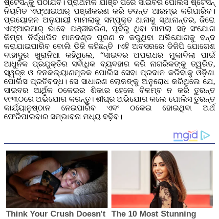
ଷ୍ଟେସନ୍‌କୁ ପଠାଯିବ। ପ୍ରାଥମିକ ଯାଞ୍ଚ ପରେ ସାଇବର ପୋଲିସ ଷ୍ଟେସନ୍
ନିୟମିତ ଏଫ୍‌ଆଇଆର୍ ପଞ୍ଜୀକରଣ କରି ତଦନ୍ତ ଆରମ୍ଭ କରିପାରିବ।
ପ୍ରୟୋଜନ ଅନୁଯାୟୀ ମାମଲାକୁ ସମ୍ପୃକ୍ତ ଥାନାକୁ ସ୍ଥାନାନ୍ତର, ଜିରୋ
ଏଫ୍‌ଆଇଆର୍ ଭାବେ ପଞ୍ଜୀକରଣ, ପୂର୍ବରୁ ଥିବା ମାମଲା ସହ ସଂଯୋଗ
କିମ୍ବା ନିର୍ଦ୍ଧାରିତ ମାନଦଣ୍ଡ ପୂରଣ ନ କରୁଥିବା ଅଭିଯୋଗକୁ ବନ୍ଦ
କରାଯାଇପାରିବ ବୋଲି ଡିଜି କହିଛନ୍ତି ।ଏହି ଅବସରରେ ଡିଜିପି ଯୋଗେଶ
ବାହାଦୁର ଖୁରାନିଆ କହିଥିଲେ, “ସାଇବର ଅପରାଧର ମୁକାବିଲା ପାଇଁ
ଆଧୁନିକ ପ୍ରଯୁକ୍ତିର ସର୍ବାଧିକ ବ୍ୟବହାର କରି ନାଗରିକଙ୍କୁ ତ୍ୱରିତ,
ସ୍ୱଚ୍ଛ ଓ ଜନକଲ୍ୟାଣମୂଳକ ପୋଲିସ ସେବା ପ୍ରଦାନ କରିବାକୁ ଓଡ଼ିଶା
ପୋଲିସ ପ୍ରତିବଦ୍ଧ। ସେ ସାଧାରଣ ଲୋକଙ୍କୁ ଅନୁରୋଧ କରିଥିଲେ ଯେ,
ସାଇବର ଆର୍ଥିକ ଠକେଇର ଶିକାର ହେଲେ ବିଳମ୍ବ ନ କରି ତୁରନ୍ତ
୧୯୩୦ରେ ଅଭିଯୋଗ କରନ୍ତୁ। ଶୀଘ୍ର ଅଭିଯୋଗ କଲେ ପୋଲିସ ତୁରନ୍ତ
କାର୍ଯ୍ୟାନୁଷ୍ଠାନ ନେଇପାରିବ ଏବଂ ଠକେଇ ହୋଇଥିବା ଅର୍ଥ
ଫେରିପାଇବାର ସମ୍ଭାବନା ମଧ୍ୟ ବଢ଼ିବ।