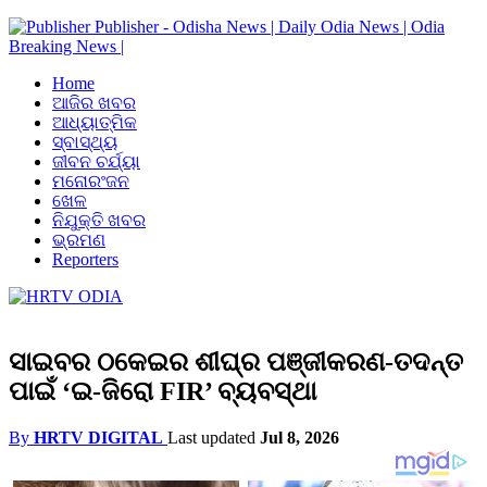
Publisher - Odisha News | Daily Odia News | Odia
Breaking News |
Home
ଆଜିର ଖବର
ଆଧ୍ୟାତ୍ମିକ
ସ୍ବାସ୍ଥ୍ୟ
ଜୀବନ ଚର୍ଯ୍ୟା
ମନୋରଂଜନ
ଖେଳ
ନିଯୁକ୍ତି ଖବର
ଭ୍ରମଣ
Reporters
ସାଇବର ଠକେଇର ଶୀଘ୍ର ପଞ୍ଜୀକରଣ-ତଦନ୍ତ
ପାଇଁ ‘ଇ-ଜିରୋ FIR’ ବ୍ୟବସ୍ଥା
By
HRTV DIGITAL
Last updated
Jul 8, 2026