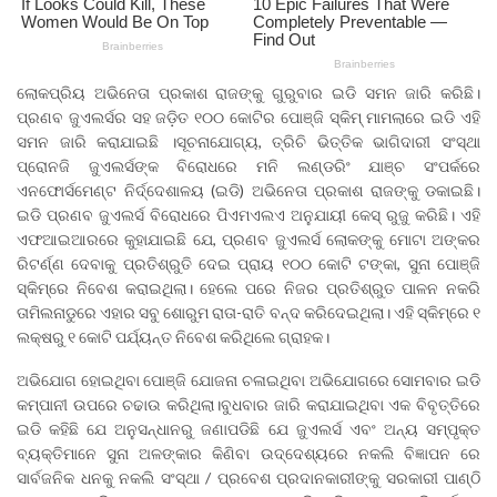
ଲୋକପ୍ରିୟ ଅଭିନେତା ପ୍ରକାଶ ରାଜଙ୍କୁ ଗୁରୁବାର ଇଡି ସମନ ଜାରି କରିଛି।
ପ୍ରଣବ ଜୁଏଲର୍ସର ସହ ଜଡ଼ିତ ୧୦୦ କୋଟିର ପୋଞ୍ଜି ସ୍କିମ୍‌ ମାମଲାରେ ଇଡି ଏହି
ସମନ ଜାରି କରାଯାଇଛି ।ସୂଚନାଯୋଗ୍ୟ, ତ୍ରିଚି ଭିତ୍ତିକ ଭାଗିଦାରୀ ସଂସ୍ଥା
ପ୍ରୋନଜି ଜୁଏଲର୍ସଙ୍କ ବିରୋଧରେ ମନି ଲଣ୍ଡରିଂ ଯାଞ୍ଚ ସଂପର୍କରେ
ଏନଫୋର୍ସମେଣ୍ଟ ନିର୍ଦ୍ଦେଶାଳୟ (ଇଡି) ଅଭିନେତା ପ୍ରକାଶ ରାଜଙ୍କୁ ଡକାଇଛି।
ଇଡି ପ୍ରଣବ ଜୁଏଲର୍ସ ବିରୋଧରେ ପିଏମଏଲଏ ଅନୁଯାୟୀ କେସ୍‌ ରୁଜୁ କରିଛି। ଏହି
ଏଫଆଇଆରରେ କୁହାଯାଇଛି ଯେ, ପ୍ରଣବ ଜୁଏଲର୍ସ ଲୋକଙ୍କୁ ମୋଟା ଅଙ୍କର
ରିଟର୍ଣ୍ଣ ଦେବାକୁ ପ୍ରତିଶ୍ରୁତି ଦେଇ ପ୍ରାୟ ୧୦୦ କୋଟି ଟଙ୍କା, ସୁନା ପୋଞ୍ଜି
ସ୍କିମ୍‌ରେ ନିବେଶ କରାଇଥିଲା। ହେଲେ ପରେ ନିଜର ପ୍ରତିଶ୍ରୁତ ପାଳନ ନକରି
ତାମିଲନାଡୁରେ ଏହାର ସବୁ ଶୋରୁମ ରାତା-ରାତି ବନ୍ଦ କରିଦେଇଥିଲା। ଏହି ସ୍କିମ୍‌ରେ ୧
ଲକ୍ଷରୁ ୧ କୋଟି ପର୍ଯ୍ୟନ୍ତ ନିବେଶ କରିଥିଲେ ଗ୍ରାହକ।
ଅଭିଯୋଗ ହୋଇଥିବା ପୋଞ୍ଜି ଯୋଜନା ଚଳାଇଥିବା ଅଭିଯୋଗରେ ସୋମବାର ଇଡି
କମ୍ପାନୀ ଉପରେ ଚଢାଉ କରିଥିଲା।ବୁଧବାର ଜାରି କରାଯାଇଥିବା ଏକ ବିବୃତ୍ତିରେ
ଇଡି କହିଛି ଯେ ଅନୁସନ୍ଧାନରୁ ଜଣାପଡିଛି ଯେ ଜୁଏଲର୍ସ ଏବଂ ଅନ୍ୟ ସମ୍ପୃକ୍ତ
ବ୍ୟକ୍ତିମାନେ ସୁନା ଅଳଙ୍କାର କିଣିବା ଉଦ୍ଦେଶ୍ୟରେ ନକଲି ବିଜ୍ଞାପନ ରେ
ସାର୍ବଜନିକ ଧନକୁ ନକଲି ସଂସ୍ଥା / ପ୍ରବେଶ ପ୍ରଦାନକାରୀଙ୍କୁ ସରକାରୀ ପାଣ୍ଠି