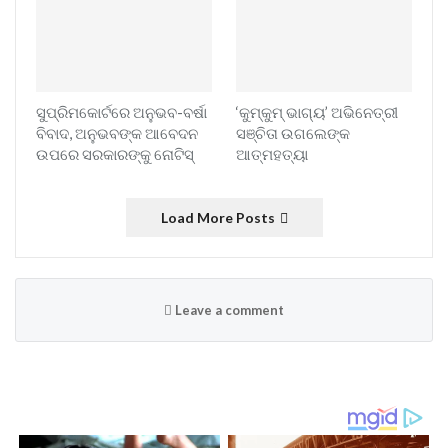
ସୁପ୍ରିମକୋର୍ଟରେ ଅନୁଭବ-ବର୍ଷା
‘କୁମ୍‌କୁମ୍‌ ଭାଗ୍ୟ’ ଅଭିନେତ୍ରୀ
ବିବାଦ, ଅନୁଭବଙ୍କ ଆବେଦନ
ସଞ୍ଚିତା ଉଗଲେଙ୍କ
ଉପରେ ସରକାରଙ୍କୁ ନୋଟିସ୍
ଆତ୍ମହତ୍ୟା
Load More Posts
Leave a comment