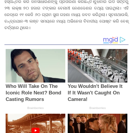
ହସ୍ତାନ୍ତର କରି ଜନସାଧାରଣଙ୍କୁ ପ୍ରତାରଣା କରିଛନ୍ତି।ବୁଧବାର ଇଡି ସର୍ଚ୍ଚରୁ
୨୩ ଲକ୍ଷ ୭୦ ହଜାର ଟଙ୍କାର ବେନାମୀ ନେଣଦେଣର ତଥ୍ୟ ପାଇଥିଲା। ଏହି
ରେଡ୍‌ରେ ୧୧ କେଜି ୬୦ ଗ୍ରାମ ସୁନା ଗହଣା ମଧ୍ୟ ଜବତ କରିଥିଲା। ସୂଚନାଥାଉକି,
ଚନ୍ଦ୍ରଯାନ-୩ ଲଞ୍ଚ ସମୟରେ ମଧ୍ୟ ଅଭିନେତା ବିବାଦୀୟ ପୋଷ୍ଟ କରି ବେଶ୍‌
ଚର୍ଚ୍ଚାରେ ଥିଲେ।