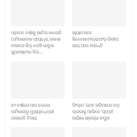
ପ୍ରବଳ ବର୍ଷାକୁ ଖାତିର କଲେନି
ଖ୍ୟାତନାମା
ଅମିତାଭଙ୍କ ଫ୍ୟାନ୍ସ, ଜଲସା
ସିନେମାଟୋଗ୍ରାଫର୍ ଦିଲୀପ
ବାହାରେ ଭିଡ଼ ଦେଖି ଭାବୁକ
ରାୟ ଆଉ ନାହାନ୍ତି
ସୁପରଷ୍ଟାର ବିଗ…
୫୨ ବର୍ଷରେ ପାଦ ଦେଲେ
ଫିଲ୍ମ ‘ଇଥା’ ଜରିଆରେ ବଡ଼
ତାମିଲନାଡୁ ମୁଖ୍ୟମନ୍ତ୍ରୀ
ପରଦାକୁ ଆସିବେ ‘ସ୍ତ୍ରୀ’
ଥାଲାପତି ବିଜୟ
ନାୟିକା ଶ୍ରଦ୍ଧା କପୁର