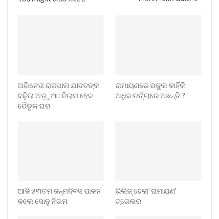
ଅଭିନେତା ରାଜପାଲ ଯାଦବଙ୍କ
ରାମାୟଣରେ ରକୁଲ କାହିଁକି
ବଢ଼ିଲା ଅଡ଼ୁଆ: ନିଲାମ ହେବ
ଅଧିକ ଚର୍ଚ୍ଚାରେ ଅଛନ୍ତି ?
ପୈତୃକ ଘର
ଆଜି ୫୩ତମ ଜନ୍ମଦିବସ ପାଳନ
ରିଲିଜ୍ ହେଲା ‘ରାମାୟଣ’
କଲେ ସୋନୁ ନିଗମ
ଟ୍ରେଲର