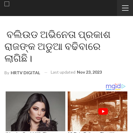
ବଲିଉଡ ଅଭିନେତା ପ୍ରକାଶ
ରାଜଙ୍କ ଅଡୁଆ ବଢିବାରେ
ଲାଗିଛି।
Last updated
Nov 23, 2023
By
HRTV DIGITAL