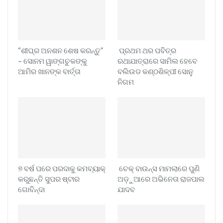
“ଶୀଘ୍ର ଅନଶନ ଶେଷ କରନ୍ତୁ”
ପ୍ରଥମ ଥର ପବିତ୍ର
– ସୋନମ ୱାଙ୍ଗଚୁକଙ୍କୁ
ରଥାଯାତ୍ରାରେ ସାମିଲ ହେବେ
ଆମିର ଖାନଙ୍କ ବାର୍ତ୍ତା
ବଲିଉଡ କଣ୍ଠଶିଳ୍ପୀ ସୋନୁ
ନିଗମ
୭ ବର୍ଷ ପରେ ପରଦାକୁ କମବ୍ୟାକ୍
ଚେକ୍ ବାଉନ୍ସ ମାମଲାରେ ପୁଣି
କରୁଛନ୍ତି ସୁପର ଷ୍ଟାର
ଅଡ଼ୁଆରେ ଅଭିନେତା ରାଜପାଲ
ଗୋବିନ୍ଦା
ଯାଦବ