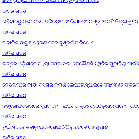
ହନି ଟ୍ରାପ୍‌ରେ ପଡି ଫଶିଗଲେ IAF ୱିଙ୍ଗ କମାଣ୍ଡର୍
ଆଜିର ଖବର
ରବିବାରଠୁ ଘରେ ଘରେ ତ୍ରିରଙ୍ଗା ଅଭିଯାନ ଆରମ୍ଭ !ପ୍ରତି ଜିଲ୍ଲାକୁ ୧
ଆଜିର ଖବର
ନାବାଳିକାଙ୍କୁ ଅପହରଣ ପରେ ଦୁଷ୍କର୍ମ ଅଭିଯୋଗ
ଆଜିର ଖବର
ଉତ୍ତର ଓଡ଼ିଶାରେ ବନ୍ୟା ସମ୍ଭାବନା, ଯେକୌଣସି ସ୍ଥିତିର ମୁକାବିଲା ପାଇଁ
ଆଜିର ଖବର
କେରଳମ୍‌ରେ କାୟା ବିସ୍ତାର କଲାଣି ଲେପ୍ଟୋସ୍ପାଇରୋସିସ୍;୧୩୫୨ ସଂକ୍ରମି
ଆଜିର ଖବର
ବଙ୍ଗୋପସାଗରରେ ସୃଷ୍ଟି ହେଲା ଲଘୁଚାପ କ୍ଷେତ୍ର,ଓଡ଼ିଶାର ଅନେକ ଅଞ୍ଚଳ
ଆଜିର ଖବର
ଦୁର୍ଘଟଣା ରୋକିବାକୁ ପଦକ୍ଷେପ; NHରୁ ହଟିବେ ଗୋରୁଗାଈ
ଆଜିର ଖବର