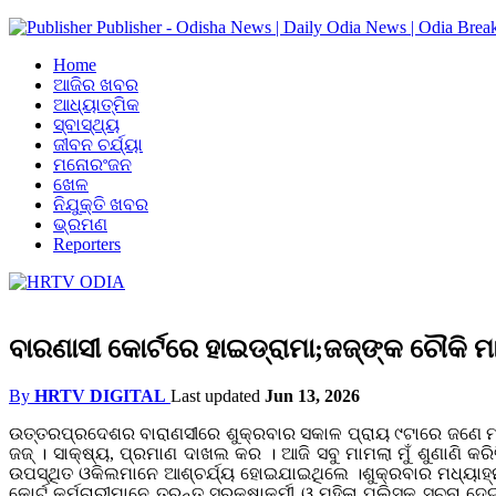
Publisher - Odisha News | Daily Odia News | Odia Brea
Home
ଆଜିର ଖବର
ଆଧ୍ୟାତ୍ମିକ
ସ୍ବାସ୍ଥ୍ୟ
ଜୀବନ ଚର୍ଯ୍ୟା
ମନୋରଂଜନ
ଖେଳ
ନିଯୁକ୍ତି ଖବର
ଭ୍ରମଣ
Reporters
ବାରଣାସୀ କୋର୍ଟରେ ହାଇଡ୍ରାମା;ଜଜ୍‌ଙ୍କ ଚୌକି ମା
By
HRTV DIGITAL
Last updated
Jun 13, 2026
ଉତ୍ତରପ୍ରଦେଶର ବାରାଣସୀରେ ଶୁକ୍ରବାର ସକାଳ ପ୍ରାୟ ୯ଟାରେ ଜଣେ ମହିଳା ଜି
ଜଜ୍ । ସାକ୍ଷ୍ୟ, ପ୍ରମାଣ ଦାଖଲ କର । ଆଜି ସବୁ ମାମଲା ମୁଁ ଶୁଣାଣି
ଉପସ୍ଥିତ ଓକିଲମାନେ ଆଶ୍ଚର୍ଯ୍ୟ ହୋଇଯାଇଥିଲେ ।ଶୁକ୍ରବାର ମଧ୍ୟାହ୍ନ 
କୋର୍ଟ କର୍ମଚାରୀମାନେ ତୁରନ୍ତ ସୁରକ୍ଷାକର୍ମୀ ଓ ମହିଳା ପୁଲିସକୁ ସୂଚନା