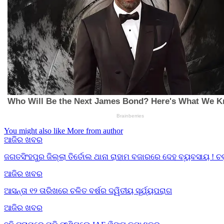
You might also like
More from author
ଆଜିର ଖବର
ଜଗତସିଂହପୁର ଜିଲ୍ଲା ତିର୍ତୋଲ ଥାନା ରାହାମ ବଜାରରେ ଦେହ ବ୍ୟବସାୟ ! 
ଆଜିର ଖବର
ଆସନ୍ତା ୧୨ ତାରିଖରେ ଚଳିତ ବର୍ଷର ଦ୍ୱିତୀୟ ସୂର୍ଯ୍ୟପରାଗ
ଆଜିର ଖବର