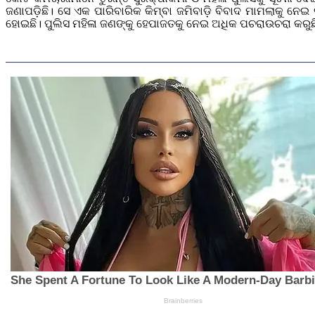
ଜଣାପଡ଼ିଛି। ସେ ଏକ ପାରିବାରିକ କିମ୍ବା ଜମିବାଡ଼ି ବିବାଦ ମାମଲାକୁ ନେ
ହୋଇଛି। ପୁଲିସ ମହିଳା ଜଣଙ୍କୁ ହେପାଜତକୁ ନେଇ ଅଧିକ ପଚରାଉଚରା କରୁଛ