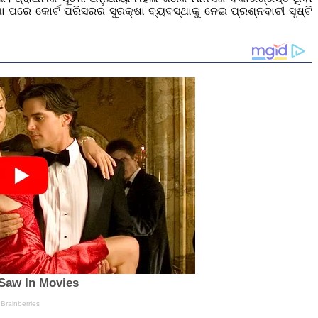
ଣା ପରେ କୋର୍ଟ ପରିସରର ସୁରକ୍ଷା ବ୍ୟବସ୍ଥାକୁ ନେଇ ପ୍ରଶ୍ନବାଚୀ ସୃଷ୍ଟି