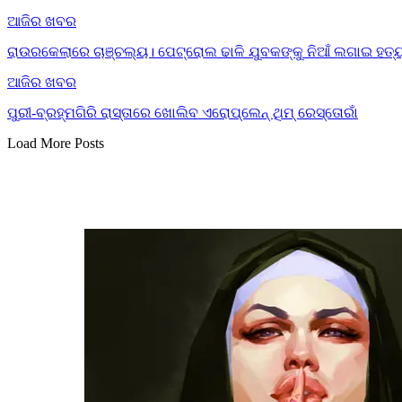
ଆଜିର ଖବର
ରାଉରକେଲାରେ ଚାଞ୍ଚଲ୍ୟ। ପେଟ୍ରୋଲ ଢାଳି ଯୁବକଙ୍କୁ ନିଆଁ ଲଗାଇ ହତ୍
ଆଜିର ଖବର
ପୁରୀ-ବ୍ରହ୍ମଗିରି ରାସ୍ତାରେ ଖୋଲିବ ଏରୋପ୍ଲେନ୍‌ ଥିମ୍‌ ରେସ୍ତୋରାଁ
Load More Posts