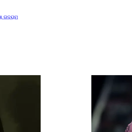
ୟା ଉଦ୍ୟମ