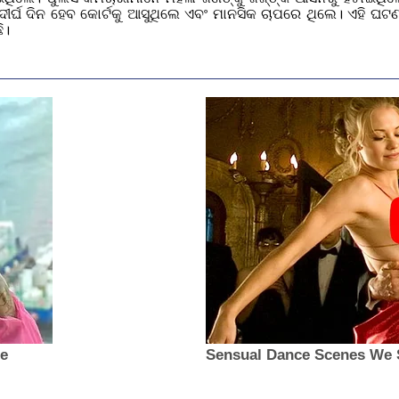
ଇ ଦୀର୍ଘ ଦିନ ହେବ କୋର୍ଟକୁ ଆସୁଥିଲେ ଏବଂ ମାନସିକ ଚାପରେ ଥିଲେ। ଏହି ଘଟ
ି।