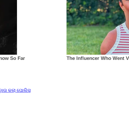
ଚଡ଼ାଉ କଲା ପୋଲିସ