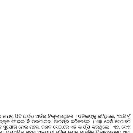
ାମର୍ ପିଟି ଅର୍ଡର-ଅର୍ଡର ଚିଲ୍ଲାଇଥିଲେ । ଓକିଲଙ୍କୁ କହିଥିଲେ, ‘ଆଜି ମୁଁ
େ ଜଜ୍‌ଙ୍କ ଫାଇଲ ବି ପଲଟାଇବା ଆରମ୍ଭ କରିଦେଲେ । ଏହା ଦେଖି ସେଠାରେ
 ସୁଯୋଗ ନେଇ ମହିଳା ଜଣକ ସେଠାରେ ଏହି କାର୍ଯ୍ୟ କରିଥିଲେ | ଏହା ଦେଖି
ିଲେ। ପ୍ରାଥମିକ ସୂଚନା ଅନୁଯାୟୀ ମହିଳା ଜଣକ ମାନସିକ ବିକାରଗ୍ରସ୍ତ ଥିବା