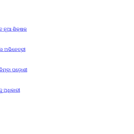
େ ନୂଆ ଶିକ୍ଷକ
େ ଅଭିନେତ୍ରୀ
କିମ୍ବା ପଡ଼ୋଶୀ
ଦୁ ଅଧିକାରୀ