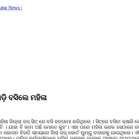
king News |
ଡ଼ି ବସିଲେ ମହିଳା
ଲ୍ଲା ଜଜ୍‌ ସିଟ୍ ରେ ବସି ହଙ୍ଗାମା କରିଥିଲେ । ସିଟ୍‌ରେ ବସିବା କ୍ଷଣି ସେ ହ
 କରିବି । ଯାହା ବି କାମ ଅଛି ମୋତେ କୁହ’। ଏହା ପରେ ମହିଳା ଜଣକ ସେଠାର
ଭୋଜନ ବିରତି ସମୟରେ ଜିଲା ଜଜ୍ କୋର୍ଟ ରୁମ୍‌ରୁ ବାହାରକୁ ଯାଇଥିଲେ। ଏହି
 ଦେଇଥିଲେ। ପୁଲିସ କର୍ମଚାରୀମାନେ ମହିଳା ଜଣଙ୍କୁ ଜଜ୍‌ଙ୍କ ଆସନରୁ ହଟାଇଥ