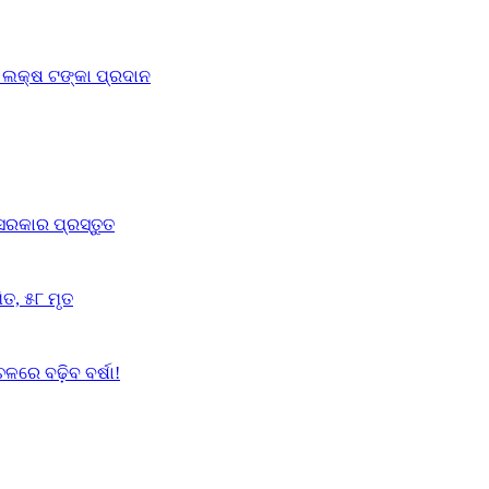
୦ ଲକ୍ଷ ଟଙ୍କା ପ୍ରଦାନ
 ସରକାର ପ୍ରସ୍ତୁତ
ତ, ୫୮ ମୃତ
ରେ ବଢ଼ିବ ବର୍ଷା!