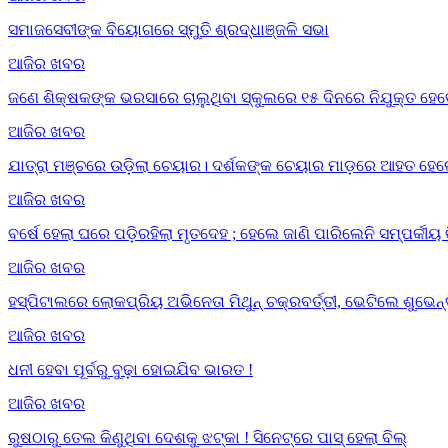
ସମାଜସେବୀଙ୍କ ବିୟୋଗରେ ସ୍ମୁତି ଶ୍ରଦ୍ଧାଞ୍ଜଳି ସଭା
ଆଜିର ଖବର
ଜଣେ ଶିକ୍ଷକଙ୍କ ଭରସାରେ ଚାଲୁଥିବା ସ୍କୁଲରେ ୧୫ ଦିନରେ ନିଯୁକ୍ତ ହେବ
ଆଜିର ଖବର
ଯାତ୍ରା ମଞ୍ଚରେ ଉଡ଼ିଲା ଚେୟାର। ଦର୍ଶକଙ୍କ ଚେୟାର ମାଡ଼ରେ ଆହତ ହେଲ
ଆଜିର ଖବର
ବର୍ଷେ ହେଲା ଘରେ ପଡ଼ିରହିଲା ମୃତଦେହ ; ହେଲେ ଜାଣି ପାରିଲେନି ସମ୍ପର୍କୀୟ 
ଆଜିର ଖବର
ହସ୍ପିଟାଲରେ ଲୋକପ୍ରିୟ ଅଭିନେତା ମିଥୁନ୍ ଚକ୍ରବର୍ତ୍ତୀ, ଭେଟିଲେ ଶୁଭେନ୍
ଆଜିର ଖବର
ଧନୀ ହେବା ପୂର୍ବରୁ ବୁଢ଼ା ହୋଇଯିବ ଭାରତ !
ଆଜିର ଖବର
ରୁଷଠାରୁ ତେଲ କିଣୁଥିବା ଦେଶକୁ ଝଟ୍‌କା ! ସିନେଟ୍‌ରେ ପାସ୍ ହେଲା ବିଲ୍