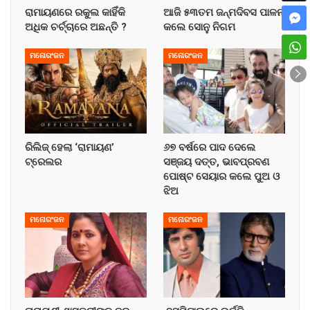
ରାମାୟଣରେ ରକୁଲ କାହିଁକି
ଆଜି ୫୩ତମ ଜନ୍ମଦିବସ ପାଳନ
ଅଧିକ ଚର୍ଚ୍ଚାରେ ଅଛନ୍ତି ?
କଲେ ସୋନୁ ନିଗମ
ମନୋରଂଜନ
ମନୋରଂଜନ
ରିଲିଜ୍ ହେଲା ‘ରାମାୟଣ’
୬୭ ବର୍ଷରେ ପାଦ ଦେଲେ
ଟ୍ରେଲର
ସଞ୍ଜୟ ଦତ୍ତ, ଭାବପ୍ରବଣ
ପୋଷ୍ଟ ସେୟାର କଲେ ପୁଅ ଓ
ଝିଅ
ମନୋରଂଜନ
ମନୋରଂଜନ