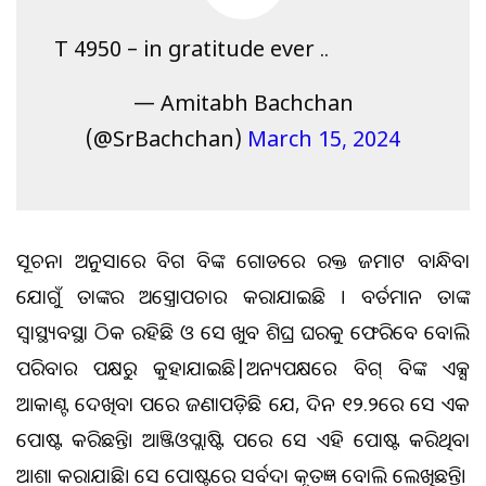
T 4950 – in gratitude ever ..
— Amitabh Bachchan
(@SrBachchan)
March 15, 2024
ସୂଚନା ଅନୁସାରେ ବିଗ ବିଙ୍କ ଗୋଡରେ ରକ୍ତ ଜମାଟ ବାନ୍ଧିବା
ଯୋଗୁଁ ତାଙ୍କର ଅସ୍ତ୍ରୋପଚାର କରାଯାଇଛି । ବର୍ତମାନ ତାଙ୍କ
ସ୍ୱାସ୍ଥ୍ୟବସ୍ଥା ଠିକ ରହିଛି ଓ ସେ ଖୁବ ଶିଘ୍ର ଘରକୁ ଫେରିବେ ବୋଲି
ପରିବାର ପକ୍ଷରୁ କୁହାଯାଇଛି|ଅନ୍ୟପକ୍ଷରେ ବିଗ୍ ବିଙ୍କ ଏକ୍ସ
ଆକାଉଣ୍ଟ ଦେଖିବା ପରେ ଜଣାପଡ଼ିଛି ଯେ, ଦିନ ୧୨.୨ରେ ସେ ଏକ
ପୋଷ୍ଟ କରିଛନ୍ତି। ଆଞ୍ଜିଓପ୍ଲାଷ୍ଟି ପରେ ସେ ଏହି ପୋଷ୍ଟ କରିଥିବା
ଆଶା କରାଯାଉଛି। ସେ ପୋଷ୍ଟରେ ସର୍ବଦା କୃତଜ୍ଞ ବୋଲି ଲେଖିଛନ୍ତି।