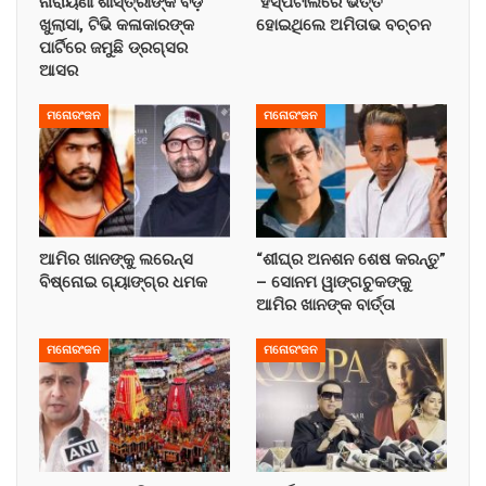
ନାରାୟଣୀ ଶାସ୍ତ୍ରୀଙ୍କ ବଡ଼
ହସ୍ପିଟାଲରେ ଭର୍ତ୍ତି
ଖୁଲାସା, ଟିଭି କଳାକାରଙ୍କ
ହୋଇଥିଲେ ଅମିତାଭ ବଚ୍ଚନ
ପାର୍ଟିରେ ଜମୁଛି ଡ୍ରଗ୍ସର
ଆସର
ମନୋରଂଜନ
ମନୋରଂଜନ
ଆମିର ଖାନଙ୍କୁ ଲରେନ୍ସ
“ଶୀଘ୍ର ଅନଶନ ଶେଷ କରନ୍ତୁ”
ବିଷ୍ନୋଇ ଗ୍ୟାଙ୍ଗ୍‌ର ଧମକ
– ସୋନମ ୱାଙ୍ଗଚୁକଙ୍କୁ
ଆମିର ଖାନଙ୍କ ବାର୍ତ୍ତା
ମନୋରଂଜନ
ମନୋରଂଜନ