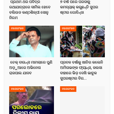
ପ୍ରଥମ ଥର ପବିତ୍ର
୭ ବର୍ଷ ପରେ ପରଦାକୁ
ରଥାଯାତ୍ରାରେ ସାମିଲ ହେବେ
କମବ୍ୟାକ୍ କରୁଛନ୍ତି ସୁପର
ବଲିଉଡ କଣ୍ଠଶିଳ୍ପୀ ସୋନୁ
ଷ୍ଟାର ଗୋବିନ୍ଦା
ନିଗମ
ମନୋରଂଜନ
ମନୋରଂଜନ
ଚେକ୍ ବାଉନ୍ସ ମାମଲାରେ ପୁଣି
ପ୍ରବଳ ବର୍ଷାକୁ ଖାତିର କଲେନି
ଅଡ଼ୁଆରେ ଅଭିନେତା
ଅମିତାଭଙ୍କ ଫ୍ୟାନ୍ସ, ଜଲସା
ରାଜପାଲ ଯାଦବ
ବାହାରେ ଭିଡ଼ ଦେଖି ଭାବୁକ
ସୁପରଷ୍ଟାର ବିଗ…
ମନୋରଂଜନ
ମନୋରଂଜନ