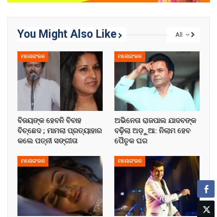
You Might Also Like
All
ମନୋରଂଜନ
ମନୋରଂଜନ
ବିଜୟଙ୍କ ହେବନି ବିବାହ
ଅଭିନେତା ରାଜପାଲ ଯାଦବଙ୍କ
ବିଚ୍ଛେଦ ; ମାମଲା ପ୍ରତ୍ୟାହାର
ବଢ଼ିଲା ଅଡ଼ୁଆ: ନିଲାମ ହେବ
କଲେ ପତ୍ନୀ ସଙ୍ଗୀତା
ପୈତୃକ ଘର
ମନୋରଂଜନ
ମନୋରଂଜନ