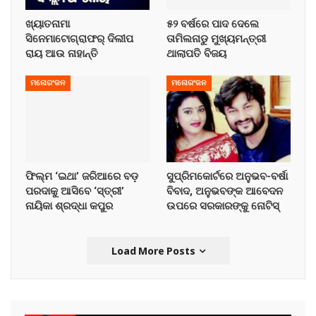
ଖ୍ୟାତନାମା
୫୨ ବର୍ଷରେ ପାଦ ଦେଲେ
ସିନେମାଟୋଗ୍ରାଫର୍ ଦିଲୀପ
ତାମିଲନାଡୁ ମୁଖ୍ୟମନ୍ତ୍ରୀ
ରାୟ ଆଉ ନାହାନ୍ତି
ଥାଲାପତି ବିଜୟ
ମନୋରଂଜନ
ମନୋରଂଜନ
ଫିଲ୍ମ ‘ଇଥା’ ଜରିଆରେ ବଡ଼
ସୁପ୍ରିମକୋର୍ଟରେ ଅନୁଭବ-ବର୍ଷା
ପରଦାକୁ ଆସିବେ ‘ସ୍ତ୍ରୀ’
ବିବାଦ, ଅନୁଭବଙ୍କ ଆବେଦନ
ନାୟିକା ଶ୍ରଦ୍ଧା କପୁର
ଉପରେ ସରକାରଙ୍କୁ ନୋଟିସ୍
Load More Posts