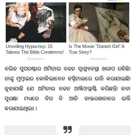
ବଲିଉଡ ସୁପରଷ୍ଟାର ଅମିତାଭ ବଚ୍ଚନ ସ୍ବାସ୍ଥ୍ୟାବସ୍ଥା ଖରାପ ରହିଛି।
ତାଙ୍କୁ ମୁମ୍ବାଇର କୋକିଲାବେନ ହସ୍ପିଟାଲରେ ଭର୍ତ୍ତି କରାଯାଇଛି।
କୁହାଯାଉଛି ଯେ ଅମିତାଭ ବଚ୍ଚନ ଆଞ୍ଜିଓପ୍ଲାଷ୍ଟି କରିଛନ୍ତି। କଡା
ସୁରକ୍ଷା ମଧ୍ୟରେ ବିଗ ବି ଆଜି ଡାକ୍ତରଖାନାରେ ଭର୍ତ୍ତି
କରାଯାଇଥିଲା। ।