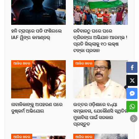
ହନି ଟ୍ରାପ୍‌ରେ ପଡି ଫଶିଗଲେ
ରବିବାରଠୁ ଘରେ ଘରେ
IAF ୱିଙ୍ଗ କମାଣ୍ଡର୍
ତ୍ରିରଙ୍ଗା ଅଭିଯାନ ଆରମ୍ଭ !
ପ୍ରତି ଜିଲ୍ଲାକୁ ୧୦ ଲକ୍ଷ
ଟଙ୍କା ପ୍ରଦାନ
ଆଜିର ଖବର
ଆଜିର ଖବର
ନାବାଳିକାଙ୍କୁ ଅପହରଣ ପରେ
ଉତ୍ତର ଓଡ଼ିଶାରେ ବନ୍ୟା
ଦୁଷ୍କର୍ମ ଅଭିଯୋଗ
ସମ୍ଭାବନା, ଯେକୌଣସି ସ୍ଥିତିର
ମୁକାବିଲା ପାଇଁ ସରକାର
ପ୍ରସ୍ତୁତ
ଆଜିର ଖବର
ଆଜିର ଖବର