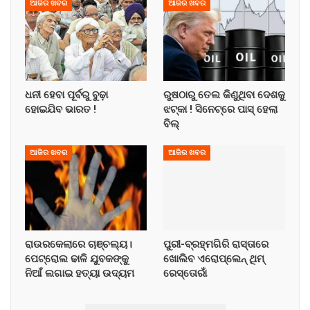
ଆଜିର ଖବର
ଆଜିର ଖବର
ଧନୀ ହେବା ପୂର୍ବରୁ ବୁଢ଼ା
ରୁଷଠାରୁ ତେଲ କିଣୁଥିବା ଦେଶକୁ
ହୋଇଯିବ ଭାରତ !
ଝଟ୍‌କା ! ସିନେଟ୍‌ରେ ପାସ୍ ହେଲା
ବିଲ୍
ଆଜିର ଖବର
ଆଜିର ଖବର
ରାଉରକେଲାରେ ଚାଞ୍ଚଲ୍ୟ।
ପୁରୀ-ବ୍ରହ୍ମଗିରି ରାସ୍ତାରେ
ପେଟ୍ରୋଲ ଢାଳି ଯୁବକଙ୍କୁ
ଖୋଲିବ ଏରୋପ୍ଲେନ୍‌ ଥିମ୍‌
ନିଆଁ ଲଗାଇ ହତ୍ୟା ଉଦ୍ୟମ
ରେସ୍ତୋରାଁ