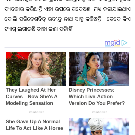
ବ୍ୟବହାର କରିଥାନ୍ତି ଏହା ଉପରେ ଗବେଷଣା ମଧ୍ୟ କରାଯାଇଥାଏ
ବୋଲି ପରିବେଶବିତ୍ ରବୀନ୍ଦ୍ର ନାଥ ସାହୁ କହିଛନ୍ତି । ତେବେ କିଏ
ଟ୍ୟାଗ୍ ଲଗାଇଛି ତାହା ଜଣା ପଡ଼ିନାହିଁ