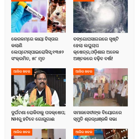
କେରଳମ୍‌ରେ କାୟା ବିସ୍ତାର
ବଙ୍ଗୋପସାଗରରେ ସୃଷ୍ଟି
କଲାଣି
ହେଲା ଲଘୁଚାପ
ଲେପ୍ଟୋସ୍ପାଇରୋସିସ୍;୧୩୫୨
କ୍ଷେତ୍ର,ଓଡ଼ିଶାର ଅନେକ
ସଂକ୍ରମିତ, ୫୮ ମୃତ
ଅଞ୍ଚଳରେ ବଢ଼ିବ ବର୍ଷା!
ଆଜିର ଖବର
ଆଜିର ଖବର
ଦୁର୍ଘଟଣା ରୋକିବାକୁ ପଦକ୍ଷେପ;
ସମାଜସେବୀଙ୍କ ବିୟୋଗରେ
NHରୁ ହଟିବେ ଗୋରୁଗାଈ
ସ୍ମୁତି ଶ୍ରଦ୍ଧାଞ୍ଜଳି ସଭା
ଆଜିର ଖବର
ଆଜିର ଖବର