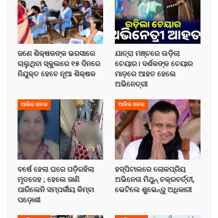
ଜଣେ ଶିକ୍ଷକଙ୍କ ଭରସାରେ
ଯାତ୍ରା ମଞ୍ଚରେ ଉଡ଼ିଲା
ଚାଲୁଥିବା ସ୍କୁଲରେ ୧୫ ଦିନରେ
ଚେୟାର। ଦର୍ଶକଙ୍କ ଚେୟାର
ନିଯୁକ୍ତ ହେବେ ନୂଆ ଶିକ୍ଷକ
ମାଡ଼ରେ ଆହତ ହେଲେ
ଅଭିନେତ୍ରୀ
ଆଜିର ଖବର
ଆଜିର ଖବର
ବର୍ଷେ ହେଲା ଘରେ ପଡ଼ିରହିଲା
ହସ୍ପିଟାଲରେ ଲୋକପ୍ରିୟ
ମୃତଦେହ ; ହେଲେ ଜାଣି
ଅଭିନେତା ମିଥୁନ୍ ଚକ୍ରବର୍ତ୍ତୀ,
ପାରିଲେନି ସମ୍ପର୍କୀୟ କିମ୍ବା
ଭେଟିଲେ ଶୁଭେନ୍ଦୁ ଅଧିକାରୀ
ପଡ଼ୋଶୀ