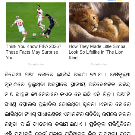
ବିଦେଶୀ ପକ୍ଷୀ ଗୋଡ଼ରେ ଲାଗିଛି ଅଜଣା ଟ୍ୟାଗ । ଋଷିକୂଲ୍ୟା
ମୁହାଣରେ ବୁଲୁଥିବା ଅବସ୍ଥାରେ ସ୍ଥାନୀୟ ପରିବେଶବିତ ରବିନ୍ଦ୍ର
ନାଥ ସାହୁଙ୍କ କ୍ୟାମେରାରେ କଏଦ ହୋଇଛି ଏହି ଚିତ୍ର । ପକ୍ଷୀଟି
ସ୍ୟାଣ୍ଡ ପ୍ଲୋଭର ପ୍ରଜାତିର ହୋଇଥିବା ସୂଚନା ।ଏହାର ଗୋଡ଼ରେ
ଲାଗିଥିବା ଟ୍ୟାଗ୍ ସାଧାରଣତଃ ଏମାନଙ୍କର ଗତିବିଧି ଉପରେ ନଜର
ରଖିବା ପାଇଁ ବ୍ୟବହାର କରାଯାଇଥାଏ । ପ୍ରତିକୂଳ ପରିସ୍ଥିତିରେ
ଏହି ପକ୍ଷୀଗୁଡ଼ିକ କେଉଁ ପ୍ରକାର ପରିସ୍ଥାନକୁ ନିଜ ବାସସ୍ଥଳୀ ରୂପେ