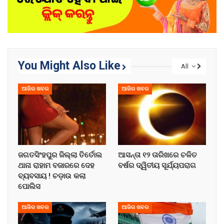
You Might Also Like
All
ଆଜିର ଖବର
ଆଜିର ଖବର
ଜଗତସିଂହପୁର ଜିଲ୍ଲା ତିର୍ତୋଲ
ଆସନ୍ତା ୧୨ ତାରିଖରେ ଚଳିତ
ଥାନା ରାହାମ ବଜାରରେ ଦେହ
ବର୍ଷର ଦ୍ୱିତୀୟ ସୂର୍ଯ୍ୟପରାଗ
ବ୍ୟବସାୟ ! ଚଡ଼ାଉ କଲା
ପୋଲିସ
ଆଜିର ଖବର
ଆଜିର ଖବର