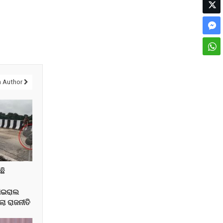
 Author
ଛି
ାଇରାଲ
ଲା ରାଜନୀତି