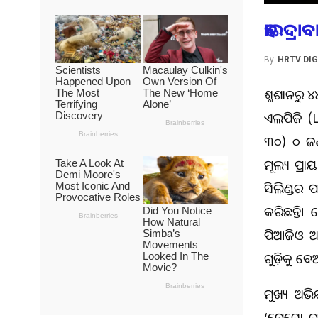
ହାଇଦ୍ର
By
HRTV DIG
ଶ୍ମଶାନରୁ 
ଏଲପିଜି (
୩୦) ୧୦ ଜଣ
ମୂଲ୍ୟ ପ୍ର
ସିଲିଣ୍ଡର
କରିଛନ୍ତି।
ପିଆଜିଓ ଅଟ
ଗୁଡ଼ିକୁ ବ
ମୁଖ୍ୟ ଅଭ
‘ମେଟ୍ରୋ ଗ