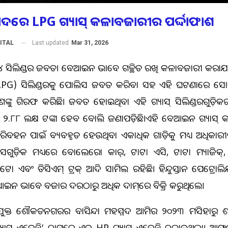
ାବାଦରେ LPG ଗ୍ୟାସ୍ କଳାବଜାରୀର ପର୍ଦ୍ଦାଫାଶ
Last updated
Mar 31, 2026
ITAL
୪୧୪ ସିଲିଣ୍ଡର ଜବତ। ବେଆଇନ ଭାବେ ଗଚ୍ଛିତ ରଖି କଳାବଜାରୀ କରାଯା
LPG) ସିଲିଣ୍ଡରକୁ ପୋଲିସ ଜବତ କରିବା ସହ ଏହି ଘଟଣାରେ ସୋମବା
ଙ୍କୁ ଗିରଫ କରିଛି। ଜବତ ହୋଇଥିବା ଏହି ଗ୍ୟାସ୍ ସିଲିଣ୍ଡରଗୁଡ଼ି
ାୟ ୨୧.୮୮ ଲକ୍ଷ ଟଙ୍କା ହେବ ବୋଲି ଜଣାପଡ଼ିଛି।ଏହି ବେଆଇନ ଗ୍ୟାସ୍
 ପରିବହନ ପାଇଁ ବ୍ୟବହୃତ ହେଉଥିବା ଏକାଧିକ ଗାଡ଼ିକୁ ମଧ୍ୟ ଅଧିକ
 ସେଗୁଡ଼ିକ ମଧ୍ୟରେ ବୋଲେରୋ କାର୍, ଟାଟା ଏସି, ଟାଟା ମ୍ୟାଜିକ୍, ଟା
ୋ ଏବଂ ଡିସିଏମ୍ ଟ୍ରକ୍ ଆଦି ସାମିଲ ରହିଛି। ହିନ୍ଦୁସ୍ତାନ ପେଟ୍ରୋଲି
େଆଇନ ଭାବେ ବଜାର ଦରଠାରୁ ଅଧିକ ଦାମ୍‌ରେ ବିକ୍ରି କରୁଥିଲେ।
ିଯୁକ୍ତ ଶୌକତନଗରର ବାସିନ୍ଦା ମହମ୍ମଦ ଆମିର ୨୦୨୩ ମସିହାରୁ
୍ୟାସ୍ ଏଜେନ୍ସି’ ନାମରେ ଏକ HP ଗ୍ୟାସ୍ ଏଜେନ୍ସି ଚଳାଉଥିଲା। ଆଫ