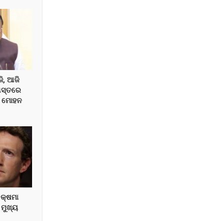
ଜି, ଆଜି
 ଗସ୍ତରେ
ୀ ମୋହନ
କ୍ଷମା
 ମୁଖ୍ୟ