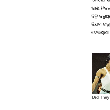
ଷ୍ଟାଣ୍ଡ ନି
ବିକ୍ରି କରୁ
ନିୟମ ଉଲ୍ଲ
ଦେଉଥିଲା।