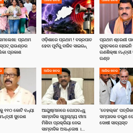
ର
ଆଜିର ଖବର
ଆଜିର ଖବର
 ନାମଲେଖା: ପ୍ରଥମ
ଓଡ଼ିଶାରେ ପ୍ରଥମ ! ବଜ୍ରପାତ
ପ୍ରଥମ ଶ୍ରେଣୀ ପା
 ସ୍ପଟ୍ ରାଉଣ୍ଡର
ହେବା ପୂର୍ବରୁ ବାଜିବ ସାଇରନ୍
ପୁସ୍ତକରେ ହୋଇନି ତ
ଲିକା ପ୍ରକାଶ
ଗଣଶିକ୍ଷା ମନ୍ତ୍ରୀ 
ଗଣ୍ଡ
ର
ଆଜିର ଖବର
ଆଜିର ଖବର
ାକୁ ୧୧୦ କୋଟି ବନ୍ୟା
ଆୟୁଷ୍ମାନରେ ଗୋପବନ୍ଧୁ
‘ତେହଲ୍‌କା’ ପତ୍ରିକ
ମନ୍ତ୍ରୀ ସୁରେଶ
ସାମ୍ବାଦିକ ସ୍ୱାସ୍ଥ୍ୟ ବୀମା
ସମ୍ପାଦକ ତରୁଣ ତ
ମିଶିବା ପ୍ରକ୍ରିୟା ନେଇ
ଦୋଷୀ ସାବ୍ୟସ୍ତ
ସାମ୍ବାଦିକ ଅସନ୍ତୋଷ ।…