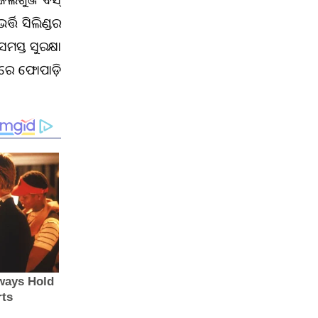
୍ତି ସିଲିଣ୍ଡର
ମସ୍ତ ସୁରକ୍ଷା
ାନରେ ଫୋପାଡ଼ି