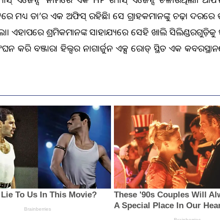
କଟରେ ମଧ୍ୟ ତା’ର ଏକ ଅଫିସ୍ ରହିଛି। ସେ ଗ୍ରାହକମାନଙ୍କୁ ଚଢ଼ା ଦରରେ ଭର୍ତ
ଥିଲା। ଏହାପରେ ଶ୍ରମିକମାନଙ୍କ ସାହାଯ୍ୟରେ ସେହି ଖାଲି ସିଲିଣ୍ଡରଗୁଡ଼ିକୁ ସ
ଂଘନ କରି ବଞ୍ଜାରା ହିଲ୍ସର ନାଗାର୍ଜୁନ ଏକ୍ସ ରୋଡ୍ ସ୍ଥିତ ଏକ କବରସ୍ଥ