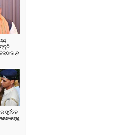
ଠ୍ୟ
୍ରୁଟି:
ନିତ୍ୟାନନ୍ଦ
ାର ପୂର୍ବତନ
େଜପାଲଙ୍କୁ