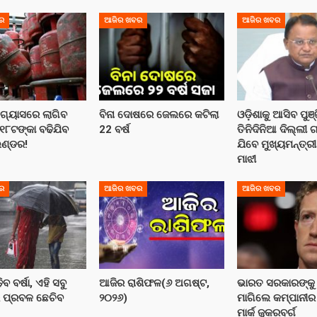
ର
ଆଜିର ଖବର
ଆଜିର ଖବର
ଗ୍ୟାସରେ ଲାଗିବ
ବିନା ଦୋଷରେ ଜେଲରେ କଟିଲା
ଓଡ଼ିଶାକୁ ଆସିବ ପୁଞ୍
!୧୮ଟଙ୍କା ବଢିଯିବ
22 ବର୍ଷ
ତିନିଦିନିଆ ଦିଲ୍ଲୀ
ିଣ୍ଡର!
ଯିବେ ମୁଖ୍ୟମନ୍ତ୍ର
ମାଝୀ
ର
ଆଜିର ଖବର
ଆଜିର ଖବର
ବ ବର୍ଷା, ଏହି ସବୁ
ଆଜିର ରାଶିଫଳ(୬ ଅଗଷ୍ଟ,
ଭାରତ ସରକାରଙ୍କୁ 
େ ପ୍ରବଳ ଛେଚିବ
୨୦୨୬)
ମାଗିଲେ କମ୍ପାନୀର
ମାର୍କ ଜୁକରବର୍ଗ