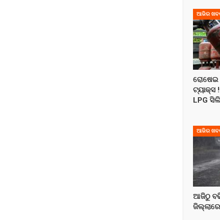
ଆଜିର ଖବ
ରୋଷେଇ 
ଟ୍ୟାକ୍ସ 
LPG ସିଲ
ଆଜିର ଖବ
ଆଜିଠୁ ବଢି
ଜିଲ୍ଲାର