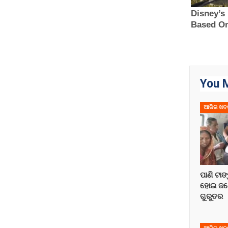
You M
ଆଜିର ଖବ
ପାଣି ଟାଙ
ହୋଇ ଜଣ
ଗୁରୁତର