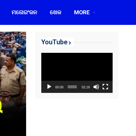
ମନୋରଂଜନ
ଖେଳ
MORE
YouTube
Video
Player
00:00
02:16