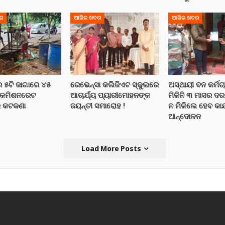
ର
ଆଜିର ଖବର
ଆଜିର ଖବର
ର ୫ଟି ଜାଗାରେ ୪୫
ରେଭେନ୍ସା କଲିଜିଏଟ ସ୍କୁଲରେ
ଅସ୍ଥାୟୀ ବନ କର୍ମଚା
ଁ କମିଶନରେଟ
ଆଚାର୍ଯ୍ୟ ପ୍ୟାରୀମୋହନଙ୍କ
ମିଳିନି ୩ ମାସର ଦ
 କଟକଣା
ଜୟନ୍ତୀ ସମାରୋହ !
ନ ମିଳିଲେ ହେବ କାର୍
ଆନ୍ଦୋଳନ
Load More Posts