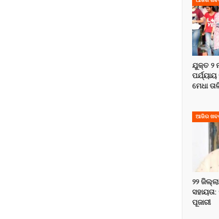
ଆଜିର ଖବ
ଯୁକ୍ତ ୨
ପର୍ଯ୍ୟାୟ
ମେଧା ତା
ଆଜିର ଖବ
୨୨ ଜିଲ୍ଲ
ସହାୟତା: 
ପୂଜାରୀ