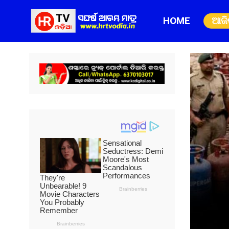
HOME
ଆଜ