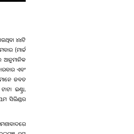
ଉଥିବା ୪୧୪ଟି
ର (ମାର୍ଚ୍ଚ
କର ଆନୁମାନିକ
 କାରବାର ଏବଂ
ାରୀମାନେ ଜବତ
ଟା ଇଣ୍ଟ୍ରା,
ୟମ ସିଲିଣ୍ଡର
 ଶମଶାବାଦରେ
ଜଲଗୁଞ୍ଜ ବସ୍