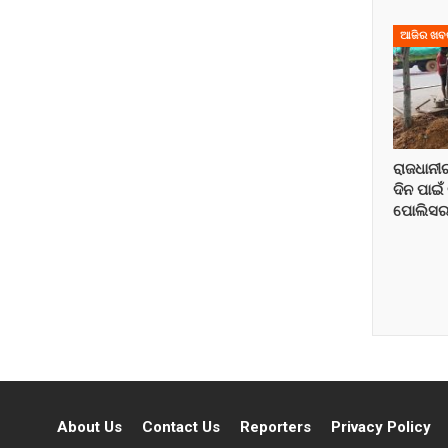
ଆଜିର ଖବ
ରାଜଧାନୀ
ଦିନ ପାଇ
ପୋଲିସର
About Us
Contact Us
Reporters
Privacy Policy