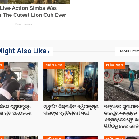
ight Also Like
More From
ର
ଆଜିର ଖବର
ଆଜିର ଖବର
୍କିରେ ଶ୍ୱାସରୁଦ୍ଧ
ସ୍ୱର୍ଗତ ଶିକ୍ଷାବିତ ଦ୍ୱିତୀକୃଷ୍ଣ
ପଙ୍ଖାରେ ଶୁଖାଯାଉ
େ ମୃତ ଅନ୍ୟଜଣେ
ସାରଙ୍କ ସ୍ମୃତିଚାରଣ ସଭା
କାନପୁର-ଲକ୍ଷ୍ନୌ
ଏକ୍ସପ୍ରେସୱେ! ଭ
ଭିଡିଓକୁ ନେଇ ତେଜି