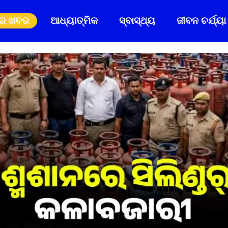
ିର ଖବର
ଆଧ୍ୟାତ୍ମିକ
ସ୍ବାସ୍ଥ୍ୟ
ଜୀବନ ଚର୍ଯ୍ୟା