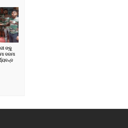
ରୀ ଙ୍କୁ
ରମା ଦରମା
ଯ୍ୟବନ୍ଦ