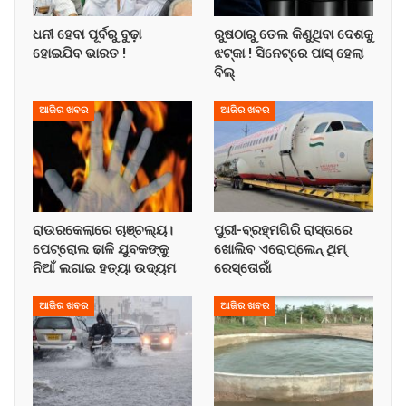
ଧନୀ ହେବା ପୂର୍ବରୁ ବୁଢ଼ା
ରୁଷଠାରୁ ତେଲ କିଣୁଥିବା ଦେଶକୁ
ହୋଇଯିବ ଭାରତ !
ଝଟ୍‌କା ! ସିନେଟ୍‌ରେ ପାସ୍ ହେଲା
ବିଲ୍
ଆଜିର ଖବର
ଆଜିର ଖବର
ରାଉରକେଲାରେ ଚାଞ୍ଚଲ୍ୟ।
ପୁରୀ-ବ୍ରହ୍ମଗିରି ରାସ୍ତାରେ
ପେଟ୍ରୋଲ ଢାଳି ଯୁବକଙ୍କୁ
ଖୋଲିବ ଏରୋପ୍ଲେନ୍‌ ଥିମ୍‌
ନିଆଁ ଲଗାଇ ହତ୍ୟା ଉଦ୍ୟମ
ରେସ୍ତୋରାଁ
ଆଜିର ଖବର
ଆଜିର ଖବର