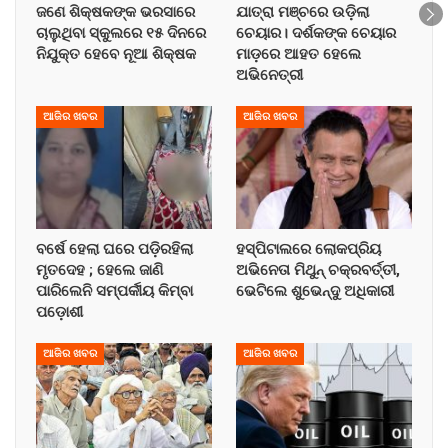
ଜଣେ ଶିକ୍ଷକଙ୍କ ଭରସାରେ
ଯାତ୍ରା ମଞ୍ଚରେ ଉଡ଼ିଲା
ଚାଲୁଥିବା ସ୍କୁଲରେ ୧୫ ଦିନରେ
ଚେୟାର। ଦର୍ଶକଙ୍କ ଚେୟାର
ନିଯୁକ୍ତ ହେବେ ନୂଆ ଶିକ୍ଷକ
ମାଡ଼ରେ ଆହତ ହେଲେ
ଅଭିନେତ୍ରୀ
ଆଜିର ଖବର
ଆଜିର ଖବର
ବର୍ଷେ ହେଲା ଘରେ ପଡ଼ିରହିଲା
ହସ୍ପିଟାଲରେ ଲୋକପ୍ରିୟ
ମୃତଦେହ ; ହେଲେ ଜାଣି
ଅଭିନେତା ମିଥୁନ୍ ଚକ୍ରବର୍ତ୍ତୀ,
ପାରିଲେନି ସମ୍ପର୍କୀୟ କିମ୍ବା
ଭେଟିଲେ ଶୁଭେନ୍ଦୁ ଅଧିକାରୀ
ପଡ଼ୋଶୀ
ଆଜିର ଖବର
ଆଜିର ଖବର