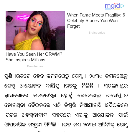
ପୁଣି ଭାରତରେ ହେବ କମନଓ୍ବେଲ୍ଥ ଗେମ୍ସ । ୨୦୩୦ କମନଓ୍ବେଲ୍ଥ
ଗେମ୍ସ ଆୟୋଜନ ଦାୟିତ୍ବ ଭାରତକୁ ମିଳିଛି । ସ୍କଟଲ୍ୟାଣ୍ଡର
ଗ୍ଲାସଗୋରେ କମନଓ୍ବେଲ୍ଥ ସ୍ପୋର୍ଟ୍ସ ଜେନେରାଲ ଆସେମ୍ବ୍ଲିର
ହୋଇଥିବା ବୈଠକରେ ଏହି ନିଷ୍ପତ୍ତି ନିଆଯାଇଛି ।ବୈଠକରେ
ଭାରତର ଅହମ୍ମଦାବାଦ ସହରରେ ଏହାକୁ ଆୟୋଜନ ପାଇଁ
ଔପଚାରିକ ମଞ୍ଜୁରୀ ମିଳିଛି । ଭାରତ ମଧ୍ୟ ୨୦୩୬ ଅଲିମ୍ପିକ୍ ଗେମ୍ସ