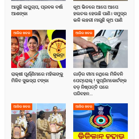
ଆସୁଛି ଲଘୁଚାପ, ପ୍ରବଳ ବର୍ଷା
କୂଅ ଭିତରେ ଆପେ ଆପେ
ଆଶଙ୍କା
ହଲଚଲ ହେଉଛି ପାଣି। ସମୁଦ୍ର
ଭଳି ଲହରୀ ମାରୁଛି କୂଅ ପାଣି
ଆଜିର ଖବର
ଆଜିର ଖବର
ରାକ୍ଷୀ ପୂର୍ଣ୍ଣିମାରେ ମହିଳାଙ୍କୁ
ଗାଡ଼ିର ବୀମା ନଥିଲେ ମିଳିବନି
ମିଳିବ ସୁଭଦ୍ରା ଟଙ୍କା
ପେଟ୍ରୋଲ୍ ! ସୁପ୍ରିମକୋର୍ଟଙ୍କ
ବଡ଼ ନିଷ୍ପତ୍ତି ପରେ
ପରିବହନ…
ଆଜିର ଖବର
ଆଜିର ଖବର