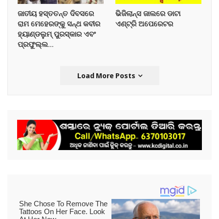
ଜାତୀୟ ହସ୍ତତନ୍ତ ଦିବସରେ
ଭିଜିଲାନ୍ସ ଜାଲରେ ଡାଟା
ରାମ ମେହେରଙ୍କୁ ସନ୍ଥ କବୀର
ଏଣ୍ଟ୍ରି ଅପେରେଟର
ହ୍ୟାଣ୍ଡଲୁମ୍ ପୁରସ୍କାର ଏବଂ
ପ୍ରଫୁଲ୍ଲ…
Load More Posts