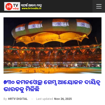
୨୦୩୦ କମନଓ୍ବେଲ୍ଥ ଗେମ୍ସ ଆୟୋଜନ ଦାୟିତ୍ବ
ଭାରତକୁ ମିଳିଛି
Last updated
Nov 26, 2025
By
HRTV DIGITAL