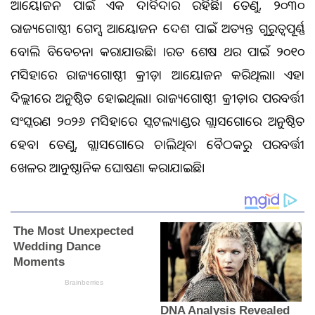
ଆୟୋଜନ ପାଇଁ ଏକ ଦାବିଦାର ରହିଛି। ତେଣୁ, ୨୦୩୦
ରାଜ୍ୟଗୋଷ୍ଠୀ ଗେମ୍ସ ଆୟୋଜନ ଦେଶ ପାଇଁ ଅତ୍ୟନ୍ତ ଗୁରୁତ୍ୱପୂର୍ଣ୍ଣ
ବୋଲି ବିବେଚନା କରାଯାଉଛି। ଭାରତ ଶେଷ ଥର ପାଇଁ ୨୦୧୦
ମସିହାରେ ରାଜ୍ୟଗୋଷ୍ଠୀ କ୍ରୀଡ଼ା ଆୟୋଜନ କରିଥିଲା। ଏହା
ଦିଲ୍ଲୀରେ ଅନୁଷ୍ଠିତ ହୋଇଥିଲା। ରାଜ୍ୟଗୋଷ୍ଠୀ କ୍ରୀଡ଼ାର ପରବର୍ତ୍ତୀ
ସଂସ୍କରଣ ୨୦୨୬ ମସିହାରେ ସ୍କଟଲ୍ୟାଣ୍ଡର ଗ୍ଲାସଗୋରେ ଅନୁଷ୍ଠିତ
ହେବ। ତେଣୁ, ଗ୍ଲାସଗୋରେ ଚାଲିଥିବା ବୈଠକରୁ ପରବର୍ତ୍ତୀ
ଖେଳର ଆନୁଷ୍ଠାନିକ ଘୋଷଣା କରାଯାଇଛି।