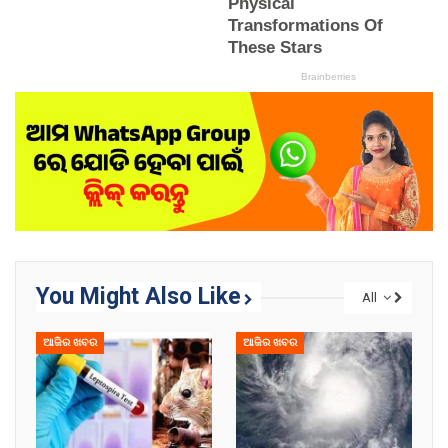
You Might Also Like
All
ଆଜିର ଖବର
ଆଜିର ଖବର