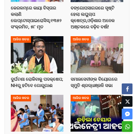
କେରଳମ୍‌ରେ କାୟା ବିସ୍ତାର
ବଙ୍ଗୋପସାଗରରେ ସୃଷ୍ଟି
କଲାଣି
ହେଲା ଲଘୁଚାପ
ଲେପ୍ଟୋସ୍ପାଇରୋସିସ୍;୧୩୫୨
କ୍ଷେତ୍ର,ଓଡ଼ିଶାର ଅନେକ
ସଂକ୍ରମିତ, ୫୮ ମୃତ
ଅଞ୍ଚଳରେ ବଢ଼ିବ ବର୍ଷା!
ଆଜିର ଖବର
ଆଜିର ଖବର
ଦୁର୍ଘଟଣା ରୋକିବାକୁ ପଦକ୍ଷେପ;
ସମାଜସେବୀଙ୍କ ବିୟୋଗରେ
NHରୁ ହଟିବେ ଗୋରୁଗାଈ
ସ୍ମୁତି ଶ୍ରଦ୍ଧାଞ୍ଜଳି ସଭା
ଆଜିର ଖବର
ଆଜିର ଖବର