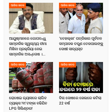
ଆଜିର ଖବର
ଆଜିର ଖବର
ଆୟୁଷ୍ମାନରେ ଗୋପବନ୍ଧୁ
‘ତେହଲ୍‌କା’ ପତ୍ରିକାର ପୂର୍ବତନ
ସାମ୍ବାଦିକ ସ୍ୱାସ୍ଥ୍ୟ ବୀମା
ସମ୍ପାଦକ ତରୁଣ ତେଜପାଲଙ୍କୁ
ମିଶିବା ପ୍ରକ୍ରିୟା ନେଇ
ଦୋଷୀ ସାବ୍ୟସ୍ତ
ସାମ୍ବାଦିକ ଅସନ୍ତୋଷ ।…
ଆଜିର ଖବର
ଆଜିର ଖବର
ରୋଷେଇ ଗ୍ୟାସରେ ଲାଗିବ
ବିନା ଦୋଷରେ ଜେଲରେ କଟିଲା
ଟ୍ୟାକ୍ସ !୧୮ଟଙ୍କା ବଢିଯିବ
22 ବର୍ଷ
LPG ସିଲିଣ୍ଡର!