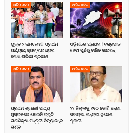
ଆଜିର ଖବର
ଆଜିର ଖବର
ଯୁକ୍ତ ୨ ନାମଲେଖା: ପ୍ରଥମ
ଓଡ଼ିଶାରେ ପ୍ରଥମ ! ବଜ୍ରପାତ
ପର୍ଯ୍ୟାୟ ସ୍ପଟ୍ ରାଉଣ୍ଡର
ହେବା ପୂର୍ବରୁ ବାଜିବ ସାଇରନ୍
ମେଧା ତାଲିକା ପ୍ରକାଶ
ଆଜିର ଖବର
ଆଜିର ଖବର
ପ୍ରଥମ ଶ୍ରେଣୀ ପାଠ୍ୟ
୨୨ ଜିଲ୍ଲାକୁ ୧୧୦ କୋଟି ବନ୍ୟା
ପୁସ୍ତକରେ ହୋଇନି ତ୍ରୁଟି:
ସହାୟତା: ମନ୍ତ୍ରୀ ସୁରେଶ
ଗଣଶିକ୍ଷା ମନ୍ତ୍ରୀ ନିତ୍ୟାନନ୍ଦ
ପୂଜାରୀ
ଗଣ୍ଡ