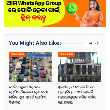
You Might Also Like
All
ଆଜିର ଖବର
ଆଜିର ଖବର
ବଦଳିବ ଭୁବନେଶ୍ବରର
ଖୁବଶୀଘ୍ର ରଥ ଚକ ନିଲାମ
ଟ୍ରାଫିକ ସିଗନାଲ ବ୍ୟବସ୍ଥା,
ପ୍ରକ୍ରିୟା; ଶେଷ ହୋଇଛି
ଲାଗିବ ନୂଆ ସ୍ମାର୍ଟ ଟ୍ରାଫିକ
ମହାପ୍ରଭୁଙ୍କ ଚଳିତ ବର୍ଷର
ସିଗନାଲ
ରଥଯାତ୍ରା