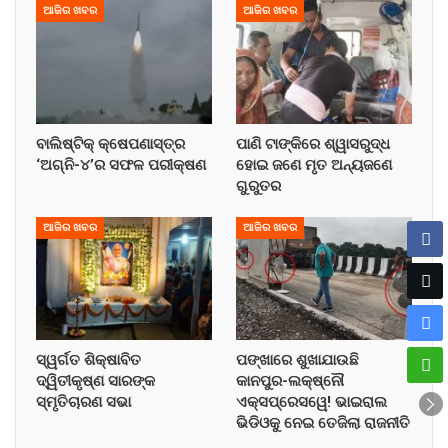
ଆଜିର ଖବର
ଆଜିର ଖବର
ବାଲିଷ୍ଟିକ୍ କ୍ଷେପଣାସ୍ତ୍ର
ପାଣି ଟାଙ୍କିରେ ଶ୍ୱାସରୁଦ୍ଧ
‘ଅଗ୍ନି-୪’ର ସଫଳ ପରୀକ୍ଷଣ
ହୋଇ ଜଣେ ମୃତ ଅନ୍ୟଜଣେ
ଗୁରୁତର
ଆଜିର ଖବର
ଆଜିର ଖବର
ସ୍ୱର୍ଗତ ଶିକ୍ଷାବିତ
ପଙ୍ଖାରେ ଶୁଖାଯାଉଛି
ଦ୍ୱିତୀକୃଷ୍ଣ ସାରଙ୍କ
କାନପୁର-ଲକ୍ଷ୍ନୌ
ସ୍ମୃତିଚାରଣ ସଭା
ଏକ୍ସପ୍ରେସୱେ! ଭାଇରାଲ
ଭିଡିଓକୁ ନେଇ ତେଜିଲା ରାଜନୀତି