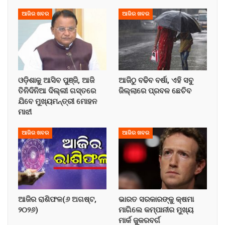
ଆଜିର ଖବର
ଆଜିର ଖବର
ଓଡ଼ିଶାକୁ ଆସିବ ପୁଞ୍ଜି, ଆଜି
ଆଜିଠୁ ବଢିବ ବର୍ଷା, ଏହି ସବୁ
ତିନିଦିନିଆ ଦିଲ୍ଲୀ ଗସ୍ତରେ
ଜିଲ୍ଲାରେ ପ୍ରବଳ ଛେଚିବ
ଯିବେ ମୁଖ୍ୟମନ୍ତ୍ରୀ ମୋହନ
ମାଝୀ
ଆଜିର ଖବର
ଆଜିର ଖବର
ଆଜିର ରାଶିଫଳ(୬ ଅଗଷ୍ଟ,
ଭାରତ ସରକାରଙ୍କୁ କ୍ଷମା
୨୦୨୬)
ମାଗିଲେ କମ୍ପାନୀର ମୁଖ୍ୟ
ମାର୍କ ଜୁକରବର୍ଗ