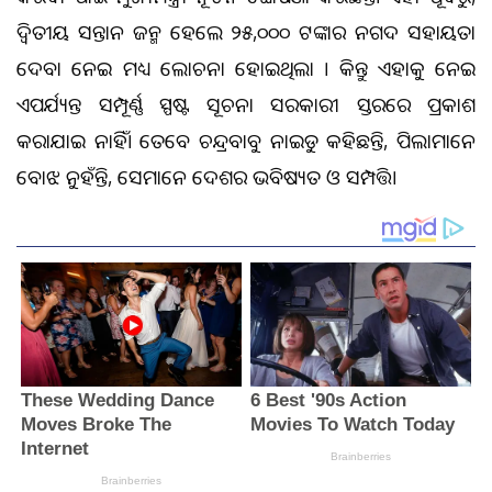
ଦ୍ୱିତୀୟ ସନ୍ତାନ ଜନ୍ମ ହେଲେ ୨୫,୦୦୦ ଟଙ୍କାର ନଗଦ ସହାୟତା
ଦେବା ନେଇ ମଧ୍ୟ ଆଲୋଚନା ହୋଇଥିଲା । କିନ୍ତୁ ଏହାକୁ ନେଇ
ଏପର୍ଯ୍ୟନ୍ତ ସମ୍ପୂର୍ଣ୍ଣ ସ୍ପଷ୍ଟ ସୂଚନା ସରକାରୀ ସ୍ତରରେ ପ୍ରକାଶ
କରାଯାଇ ନାହିଁ। ତେବେ ଚନ୍ଦ୍ରବାବୁ ନାଇଡୁ କହିଛନ୍ତି, ପିଲାମାନେ
ବୋଝ ନୁହଁନ୍ତି, ସେମାନେ ଦେଶର ଭବିଷ୍ୟତ ଓ ସମ୍ପତ୍ତି।