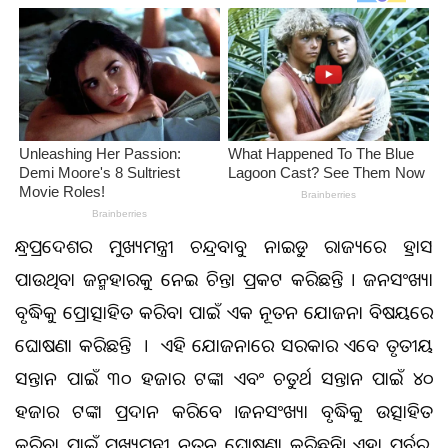
ଆନ୍ଧ୍ରପ୍ରଦେଶର ମୁଖ୍ୟମନ୍ତ୍ରୀ ଚନ୍ଦ୍ରବାବୁ ନାଇଡୁ ରାଜ୍ୟରେ ହ୍ରାସ
ପାଉଥିବା ଜନ୍ମହାରକୁ ନେଇ ଚିନ୍ତା ପ୍ରକଟ କରିଛନ୍ତି । ଜନସଂଖ୍ୟା
ବୃଦ୍ଧିକୁ ପ୍ରୋତ୍ସାହିତ କରିବା ପାଇଁ ଏକ ନୂତନ ଯୋଜନା ବିଷୟରେ
ଘୋଷଣା କରିଛନ୍ତି । ଏହି ଯୋଜନାରେ ସରକାର ଏବେ ତୃତୀୟ
ସନ୍ତାନ ପାଇଁ ୩୦ ହଜାର ଟଙ୍କା ଏବଂ ଚତୁର୍ଥ ସନ୍ତାନ ପାଇଁ ୪୦
ହଜାର ଟଙ୍କା ପ୍ରଦାନ କରିବେ ।ଜନସଂଖ୍ୟା ବୃଦ୍ଧିକୁ ଉତ୍ସାହିତ
କରିବା ପାଇଁ ମୁଖ୍ୟମନ୍ତ୍ରୀ ନୂତନ ଘୋଷଣା କରିଛନ୍ତି। ଏହା ପୂର୍ବରୁ,