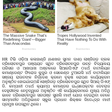
HR ଟିଭି ଓଡ଼ିଆ କଳାହାଣ୍ଡି (ଶେଖର ସୁମନ ଦାଶ) ଲାଞ୍ଜିଗଡ଼ ବ୍ଲକ
ତ୍ରିଲୋଚନପୁର ପଞ୍ଚାୟତ ସ୍ଥିତ ତ୍ରିଲୋଚନପୁର ଉଚ୍ଚ ବିଦ୍ୟାଳୟ
ପରିସର ଓ ଆଖପାଖ ଅଞ୍ଚଳରେ ସିଆରପିଏଫ ୦୪ର୍ଥ ବାଟାଲିୟନ
କମାଣ୍ଡେଣ୍ଟ ଫିରୋଜ କୁଜୁର ଓ ସେକେଣ୍ଡ ଟୁଆଇସି ୪ର୍ଥ ବାଟାଲିୟନ
ସଞ୍ଜୟ ରାଉତଙ୍କ ନିର୍ଦ୍ଦେଶ କ୍ରମେ ବୃକ୍ଷ ରୋପଣ କାର୍ଯ୍ୟକ୍ରମ
ଅନୁଷ୍ଠିତ ହୋଇଯାଇଅଛି।ଲାଞ୍ଜିଗଡ଼ ତ୍ରିଲୋଚନପୁର ସ୍ଥିତ ସିଆର୍ ପିଏଫ୍
ଡି. କମ୍ପାନୀ ୦୪ର୍ଥ କ୍ୟାମ୍ପ କମାଣ୍ଡର ଇନ୍ସପେକ୍ଟର ଦେବରାଜ
ଦେହୁରୀଙ୍କ ନେତୃତ୍ୱରେ ଅନୁଷ୍ଠିତ ଏହି କାର୍ଯ୍ୟକ୍ରମରେ ମୁଖ୍ୟ ଅତିଥି
ଭାବେ ତ୍ରିଲୋଚନପୁର ସରପଞ୍ଚ ସୁନାଲି ମାଝୀ ଯୋଗ ଦେଇଥିବା ବେଳେ
ସାମ୍ମାନୀତ ଅତିଥିଭାବେ ସ୍କୁଲ ପ୍ରଧାନ ଶିକ୍ଷକ ଜିତେନ୍ଦ୍ର ମାଝୀ
ପ୍ରମୁଖ ଉପସ୍ଥିତ ଥିଲେ।