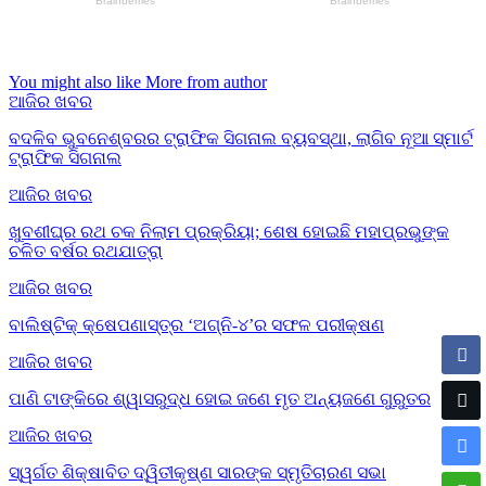
You might also like
More from author
ଆଜିର ଖବର
ବଦଳିବ ଭୁବନେଶ୍ବରର ଟ୍ରାଫିକ ସିଗନାଲ ବ୍ୟବସ୍ଥା, ଲାଗିବ ନୂଆ ସ୍ମାର୍ଟ
ଟ୍ରାଫିକ ସିଗନାଲ
ଆଜିର ଖବର
ଖୁବଶୀଘ୍ର ରଥ ଚକ ନିଲାମ ପ୍ରକ୍ରିୟା; ଶେଷ ହୋଇଛି ମହାପ୍ରଭୁଙ୍କ
ଚଳିତ ବର୍ଷର ରଥଯାତ୍ରା
ଆଜିର ଖବର
ବାଲିଷ୍ଟିକ୍ କ୍ଷେପଣାସ୍ତ୍ର ‘ଅଗ୍ନି-୪’ର ସଫଳ ପରୀକ୍ଷଣ
ଆଜିର ଖବର
ପାଣି ଟାଙ୍କିରେ ଶ୍ୱାସରୁଦ୍ଧ ହୋଇ ଜଣେ ମୃତ ଅନ୍ୟଜଣେ ଗୁରୁତର
ଆଜିର ଖବର
ସ୍ୱର୍ଗତ ଶିକ୍ଷାବିତ ଦ୍ୱିତୀକୃଷ୍ଣ ସାରଙ୍କ ସ୍ମୃତିଚାରଣ ସଭା