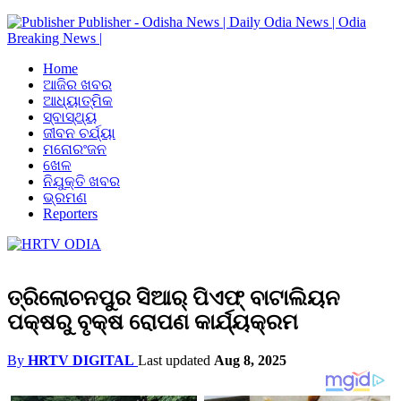
Publisher - Odisha News | Daily Odia News | Odia
Breaking News |
Home
ଆଜିର ଖବର
ଆଧ୍ୟାତ୍ମିକ
ସ୍ବାସ୍ଥ୍ୟ
ଜୀବନ ଚର୍ଯ୍ୟା
ମନୋରଂଜନ
ଖେଳ
ନିଯୁକ୍ତି ଖବର
ଭ୍ରମଣ
Reporters
ତ୍ରିଲୋଚନପୁର ସିଆର୍ ପିଏଫ୍ ବାଟାଲିୟନ
ପକ୍ଷରୁ ବୃକ୍ଷ ରୋପଣ କାର୍ଯ୍ୟକ୍ରମ
By
HRTV DIGITAL
Last updated
Aug 8, 2025