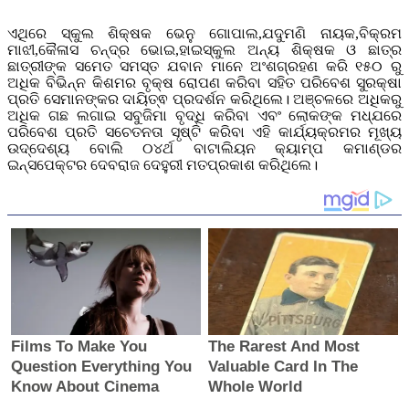
ଏଥିରେ ସ୍କୁଲ ଶିକ୍ଷକ ଭେନୁ ଗୋପାଲ,ଯଦୁମଣି ନାୟକ,ବିକ୍ରମ
ମାଝୀ,କୈଳାସ ଚନ୍ଦ୍ର ଭୋଇ,ହାଇସ୍କୁଲ ଅନ୍ୟ ଶିକ୍ଷକ ଓ ଛାତ୍ର
ଛାତ୍ରୀଙ୍କ ସମେତ ସମସ୍ତ ଯବାନ ମାନେ ଅଂଶଗ୍ରହଣ କରି ୧୫୦ ରୁ
ଅଧିକ ବିଭିନ୍ନ କିଶମର ବୃକ୍ଷ ରୋପଣ କରିବା ସହିତ ପରିବେଶ ସୁରକ୍ଷା
ପ୍ରତି ସେମାନଙ୍କର ଦାୟିତ୍ଵ ପ୍ରଦର୍ଶନ କରିଥିଲେ। ଅଞ୍ଚଳରେ ଅଧିକରୁ
ଅଧିକ ଗଛ ଲଗାଇ ସବୁଜିମା ବୃଦ୍ଧି କରିବା ଏବଂ ଲୋକଙ୍କ ମଧ୍ଯରେ
ପରିବେଶ ପ୍ରତି ସଚେତନତା ସୃଷ୍ଟି କରିବା ଏହି କାର୍ଯ୍ୟକ୍ରମର ମୂଖ୍ୟ
ଉଦ୍ଦେଶ୍ୟ ବୋଲି ୦୪ର୍ଥ ବାଟାଲିୟନ କ୍ୟାମ୍ପ କମାଣ୍ଡର
ଇନ୍ସପେକ୍ଟର ଦେବରାଜ ଦେହୁରୀ ମତପ୍ରକାଶ କରିଥିଲେ।