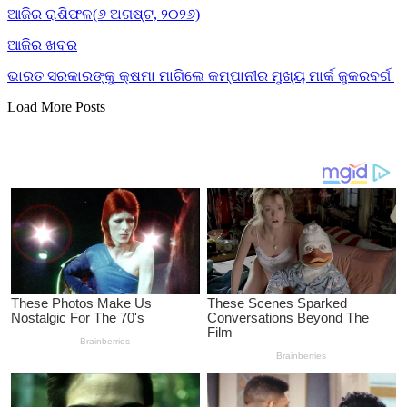
ଆଜିର ରାଶିଫଳ(୬ ଅଗଷ୍ଟ, ୨୦୨୬)
ଆଜିର ଖବର
ଭାରତ ସରକାରଙ୍କୁ କ୍ଷମା ମାଗିଲେ କମ୍ପାନୀର ମୁଖ୍ୟ ମାର୍କ ଜୁକରବର୍ଗ
Load More Posts