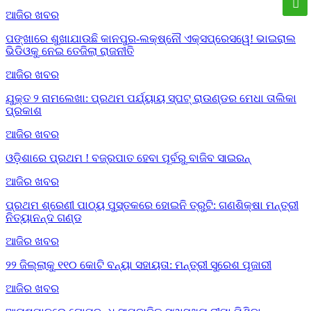
ଆଜିର ଖବର
ପଙ୍ଖାରେ ଶୁଖାଯାଉଛି କାନପୁର-ଲକ୍ଷ୍ନୌ ଏକ୍ସପ୍ରେସୱେ! ଭାଇରାଲ
ଭିଡିଓକୁ ନେଇ ତେଜିଲା ରାଜନୀତି
ଆଜିର ଖବର
ଯୁକ୍ତ ୨ ନାମଲେଖା: ପ୍ରଥମ ପର୍ଯ୍ୟାୟ ସ୍ପଟ୍ ରାଉଣ୍ଡର ମେଧା ତାଲିକା
ପ୍ରକାଶ
ଆଜିର ଖବର
ଓଡ଼ିଶାରେ ପ୍ରଥମ ! ବଜ୍ରପାତ ହେବା ପୂର୍ବରୁ ବାଜିବ ସାଇରନ୍
ଆଜିର ଖବର
ପ୍ରଥମ ଶ୍ରେଣୀ ପାଠ୍ୟ ପୁସ୍ତକରେ ହୋଇନି ତ୍ରୁଟି: ଗଣଶିକ୍ଷା ମନ୍ତ୍ରୀ
ନିତ୍ୟାନନ୍ଦ ଗଣ୍ଡ
ଆଜିର ଖବର
୨୨ ଜିଲ୍ଲାକୁ ୧୧୦ କୋଟି ବନ୍ୟା ସହାୟତା: ମନ୍ତ୍ରୀ ସୁରେଶ ପୂଜାରୀ
ଆଜିର ଖବର