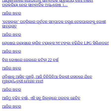
ଆୟୁଷ୍ମାନରେ ଗୋପବନ୍ଧୁ ସାମ୍ବାଦିକ ସ୍ୱାସ୍ଥ୍ୟ ବୀମା ମିଶିବା
ପ୍ରକ୍ରିୟା ନେଇ ସାମ୍ବାଦିକ ଅସନ୍ତୋଷ ।…
ଆଜିର ଖବର
‘ତେହଲ୍‌କା’ ପତ୍ରିକାର ପୂର୍ବତନ ସମ୍ପାଦକ ତରୁଣ ତେଜପାଲଙ୍କୁ ଦୋଷୀ
ସାବ୍ୟସ୍ତ
ଆଜିର ଖବର
ରୋଷେଇ ଗ୍ୟାସରେ ଲାଗିବ ଟ୍ୟାକ୍ସ !୧୮ଟଙ୍କା ବଢିଯିବ LPG ସିଲିଣ୍ଡର!
ଆଜିର ଖବର
ବିନା ଦୋଷରେ ଜେଲରେ କଟିଲା 22 ବର୍ଷ
ଆଜିର ଖବର
ଓଡ଼ିଶାକୁ ଆସିବ ପୁଞ୍ଜି, ଆଜି ତିନିଦିନିଆ ଦିଲ୍ଲୀ ଗସ୍ତରେ ଯିବେ
ମୁଖ୍ୟମନ୍ତ୍ରୀ ମୋହନ ମାଝୀ
ଆଜିର ଖବର
ଆଜିଠୁ ବଢିବ ବର୍ଷା, ଏହି ସବୁ ଜିଲ୍ଲାରେ ପ୍ରବଳ ଛେଚିବ
ଆଜିର ଖବର