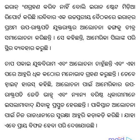
ଇରାନ୍ ଅଂଶଗ୍ରହଣ କରିବ ନାହିଁ ବୋଲି ଇରାନ ଷ୍ଟେଟ ମିଡ଼ିଆ
ରିପୋର୍ଟ କରିଛି ।ରବିବାର ଏକ ଉଚ୍ଚସ୍ତରୀୟ ବୈଠକରେ ଇରାନ୍‌ର
ପ୍ରଥମ ଉପ-ରାଷ୍ଟ୍ରପତି ଯୁକ୍ତରାଷ୍ଟ୍ରର ଆଲୋଚନା ଢଙ୍ଗକୁ ତୀବ୍ର
ସମାଲୋଚନା କରିଛନ୍ତି । ସେ କହିଛନ୍ତି, ଆମେରିକା ପିଲାଙ୍କ ପରି
ଅସ୍ଥିର ବ୍ୟବହାର କରୁଛି ।
ଚାପ ପକାଇ ଯୁଦ୍ଧବିରାମ ଏବଂ ଆଲୋଚନା ଚାହୁଁଛନ୍ତି ଏବଂ ଏହା
ପରେ ଆହୁରି ଅଧିକ କଠୋର ମନୋଭାବ ଗ୍ରହଣ କରୁଛନ୍ତି । ତେବେ
ହ୍ୱାଇଟ୍ ହାଉସ୍ କହିଛି, ଆଲୋଚନା ପାଇଁ ଆମେରିକାର ଉପ-
ରାଷ୍ଟ୍ରପତି ଜେଡି ଭାନ୍ସ୍ ଏବଂ ଅନ୍ୟାନ୍ୟ ବରିଷ୍ଠ ଅଧିକାରୀମାନେ
ଇସଲାମାବାଦ୍ ଯିବାକୁ ପ୍ରସ୍ତୁତ ହେଉଛନ୍ତି । ପାକିସ୍ତାନ ଆଲୋଚନା
ପାଇଁ ନିଜ ରାଜଧାନୀରେ ସୁରକ୍ଷା ଆହୁରି କଡ଼ାକଡ଼ି କରିଛି । ଯାହା
ଏବେ ପ୍ରାୟ ବିଫଳ ହେବା ପରି ଦେଖାଯାଉଛି ।