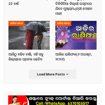
22 ବର୍ଷ
ତିନିଦିନିଆ ଦିଲ୍ଲୀ ଗସ୍ତରେ
ଯିବେ ମୁଖ୍ୟମନ୍ତ୍ରୀ ମୋହନ
ମାଝୀ
ଆଜିର ଖବର
ଆଜିର ଖବର
ଆଜିଠୁ ବଢିବ ବର୍ଷା, ଏହି ସବୁ
ଆଜିର ରାଶିଫଳ(୬ ଅଗଷ୍ଟ,
ଜିଲ୍ଲାରେ ପ୍ରବଳ ଛେଚିବ
୨୦୨୬)
Load More Posts