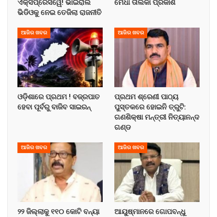
ଏକ୍ସପ୍ରେସୱେ! ଭାଇରାଲ
ମେଧା ତାଲିକା ପ୍ରକାଶ
ଭିଡିଓକୁ ନେଇ ତେଜିଲା ରାଜନୀତି
ଆଜିର ଖବର
ଆଜିର ଖବର
ଓଡ଼ିଶାରେ ପ୍ରଥମ ! ବଜ୍ରପାତ
ପ୍ରଥମ ଶ୍ରେଣୀ ପାଠ୍ୟ
ହେବା ପୂର୍ବରୁ ବାଜିବ ସାଇରନ୍
ପୁସ୍ତକରେ ହୋଇନି ତ୍ରୁଟି:
ଗଣଶିକ୍ଷା ମନ୍ତ୍ରୀ ନିତ୍ୟାନନ୍ଦ
ଗଣ୍ଡ
ଆଜିର ଖବର
ଆଜିର ଖବର
୨୨ ଜିଲ୍ଲାକୁ ୧୧୦ କୋଟି ବନ୍ୟା
ଆୟୁଷ୍ମାନରେ ଗୋପବନ୍ଧୁ