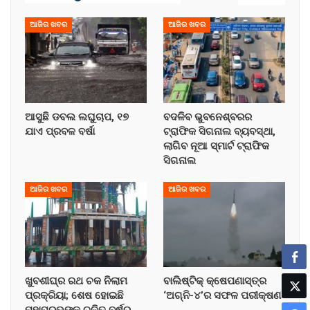
ଆଜିର ଖବର
ଆଜିର ଖବର
ଆସୁଛି ଡବଲ ଲଘୁଚାପ, ୧୭
ବଦଳିବ ଭୁବନେଶ୍ବରର
ଯାଏ ପ୍ରବଳ ବର୍ଷା
ଟ୍ରାଫିକ ସିଗନାଲ ବ୍ୟବସ୍ଥା,
ଲାଗିବ ନୂଆ ସ୍ମାର୍ଟ ଟ୍ରାଫିକ
ସିଗନାଲ
ଆଜିର ଖବର
ଆଜିର ଖବର
ଖୁବଶୀଘ୍ର ରଥ ଚକ ନିଲାମ
ବାଲିଷ୍ଟିକ୍ କ୍ଷେପଣାସ୍ତ୍ର
ପ୍ରକ୍ରିୟା; ଶେଷ ହୋଇଛି
‘ଅଗ୍ନି-୪’ର ସଫଳ ପରୀକ୍ଷଣ
ମହାପ୍ରଭୁଙ୍କ ଚଳିତ ବର୍ଷର