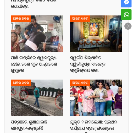
ରଥଯାତ୍ରା
ଆଜିର ଖବର
ଆଜିର ଖବର
ପାଣି ଟାଙ୍କିରେ ଶ୍ୱାସରୁଦ୍ଧ
ସ୍ୱର୍ଗତ ଶିକ୍ଷାବିତ
ହୋଇ ଜଣେ ମୃତ ଅନ୍ୟଜଣେ
ଦ୍ୱିତୀକୃଷ୍ଣ ସାରଙ୍କ
ଗୁରୁତର
ସ୍ମୃତିଚାରଣ ସଭା
ଆଜିର ଖବର
ଆଜିର ଖବର
ପଙ୍ଖାରେ ଶୁଖାଯାଉଛି
ଯୁକ୍ତ ୨ ନାମଲେଖା: ପ୍ରଥମ
କାନପୁର-ଲକ୍ଷ୍ନୌ
ପର୍ଯ୍ୟାୟ ସ୍ପଟ୍ ରାଉଣ୍ଡର