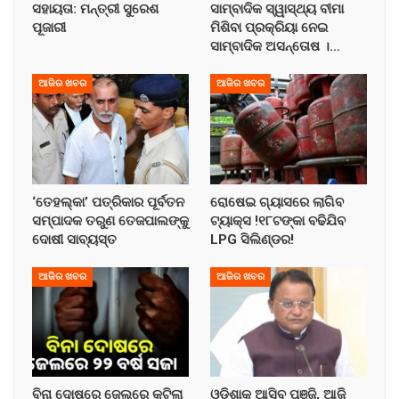
ସହାୟତା: ମନ୍ତ୍ରୀ ସୁରେଶ
ସାମ୍ବାଦିକ ସ୍ୱାସ୍ଥ୍ୟ ବୀମା
ପୂଜାରୀ
ମିଶିବା ପ୍ରକ୍ରିୟା ନେଇ
ସାମ୍ବାଦିକ ଅସନ୍ତୋଷ ।…
ଆଜିର ଖବର
ଆଜିର ଖବର
‘ତେହଲ୍‌କା’ ପତ୍ରିକାର ପୂର୍ବତନ
ରୋଷେଇ ଗ୍ୟାସରେ ଲାଗିବ
ସମ୍ପାଦକ ତରୁଣ ତେଜପାଲଙ୍କୁ
ଟ୍ୟାକ୍ସ !୧୮ଟଙ୍କା ବଢିଯିବ
ଦୋଷୀ ସାବ୍ୟସ୍ତ
LPG ସିଲିଣ୍ଡର!
ଆଜିର ଖବର
ଆଜିର ଖବର
ବିନା ଦୋଷରେ ଜେଲରେ କଟିଲା
ଓଡ଼ିଶାକୁ ଆସିବ ପୁଞ୍ଜି, ଆଜି