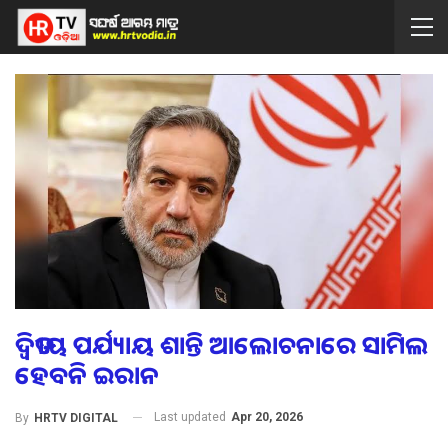
ଦ୍ବିତୀୟ ପର୍ଯ୍ୟାୟ ଶାନ୍ତି ଆଲୋଚନାରେ ସାମିଲ
ହେବନି ଇରାନ
Last updated
Apr 20, 2026
By
HRTV DIGITAL