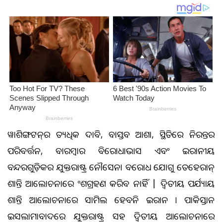
ୱାଶିଙ୍ଗଟନ୍‌ର ଅତ୍ୟଧିକ ଦାବି, ଅବାସ୍ତବ ଆଶା, ସ୍ଥିତିରେ ନିରନ୍ତର
ପରିବର୍ତ୍ତନ, ବାରମ୍ବାର ବିରୋଧାଭାସ ଏବଂ ଇରାନୀୟ
ବନ୍ଦରଗୁଡ଼ିକର ଯୁକ୍ତରାଷ୍ଟ୍ର ନୌସେନା ଅବରୋଧ ଯୋଗୁ ତେହେରାନ୍
ଶାନ୍ତି ଆଲୋଚନାରେ ଅଂଶଗ୍ରହଣ କରିବ ନାହିଁ | ଦ୍ବିତୀୟ ପର୍ଯ୍ୟାୟ
ଶାନ୍ତି ଆଲୋଚନାରେ ସାମିଲ ହେବନି ଇରାନ । ପାକିସ୍ତାନ
ଇସଲାମାବାଦରେ ଯୁକ୍ତରାଷ୍ଟ୍ର ସହ ଦ୍ୱିତୀୟ ଆଲୋଚନାରେ