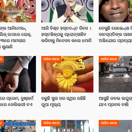
ଙ୍କ ଆନିମେସନ୍
ଆଜି ବିଶ୍ବ ହସ୍ତତନ୍ତ ଦିବସ ।
ତେଜୁଛି ରେଭେନ୍ସା ବ
ିଲିଜ୍ ଉପରେ ରୋକ୍,
ହସ୍ତଶିଳ୍ପକୁ ପ୍ରୋତ୍ସାହିତ
ବାଚସ୍ପତିଙ୍କ ପା
୧୩ରେ ମାମଲାର
କରିବାକୁ ନିବେଦନ କଲେ ମୋଦି
ଅଭିଯୋଗ ପ୍ରତ୍ୟାହ
 ଶୁଣାଣି
ର
ଆଜିର ଖବର
ଆଜିର ଖବର
େ ପ୍ରେମ, ଦୁଷ୍କର୍ମ
ବଢୁଛି ସୁନା ଦର ସ୍ଥିର ରହିଛି
ଆସୁଛି ଡବଲ ଲଘୁଚା
ଗରେ ଡେଲିଭରୀ ବଏ
ରୁପା ମୂଲ୍ୟ
ଯାଏ ପ୍ରବଳ ବର୍ଷା
ର
ଆଜିର ଖବର
ଆଜିର ଖବର