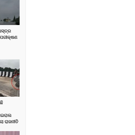
ାସ୍ତ୍ର
 ପରୀକ୍ଷଣ
ଛି
ାଇରାଲ
ଲା ରାଜନୀତି