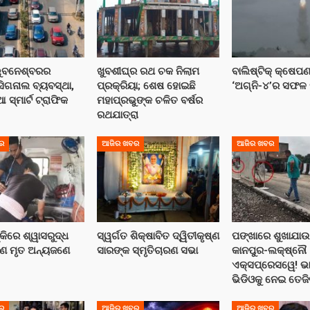
ଭୁବନେଶ୍ବରର
ଖୁବଶୀଘ୍ର ରଥ ଚକ ନିଲାମ
ବାଲିଷ୍ଟିକ୍ କ୍ଷେପଣ
ସିଗନାଲ ବ୍ୟବସ୍ଥା,
ପ୍ରକ୍ରିୟା; ଶେଷ ହୋଇଛି
‘ଅଗ୍ନି-୪’ର ସଫଳ
ଆ ସ୍ମାର୍ଟ ଟ୍ରାଫିକ
ମହାପ୍ରଭୁଙ୍କ ଚଳିତ ବର୍ଷର
ରଥଯାତ୍ରା
ର
ଆଜିର ଖବର
ଆଜିର ଖବର
୍କିରେ ଶ୍ୱାସରୁଦ୍ଧ
ସ୍ୱର୍ଗତ ଶିକ୍ଷାବିତ ଦ୍ୱିତୀକୃଷ୍ଣ
ପଙ୍ଖାରେ ଶୁଖାଯାଉ
େ ମୃତ ଅନ୍ୟଜଣେ
ସାରଙ୍କ ସ୍ମୃତିଚାରଣ ସଭା
କାନପୁର-ଲକ୍ଷ୍ନୌ
ଏକ୍ସପ୍ରେସୱେ! ଭ
ଭିଡିଓକୁ ନେଇ ତେଜି
ର
ଆଜିର ଖବର
ଆଜିର ଖବର