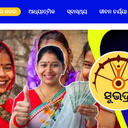
ିର ଖବର
ଆଧ୍ୟାତ୍ମିକ
ସ୍ବାସ୍ଥ୍ୟ
ଜୀବନ ଚର୍ଯ୍ୟା