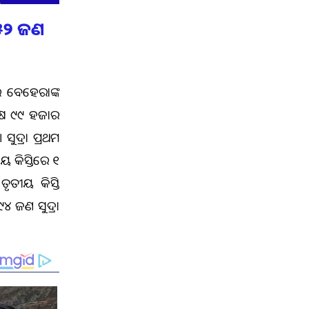
୩୫୨ ଜଣ
 ବେହେରାଙ୍କ
 ଲକ୍ଷ ୯୯ ହଜାର
ୁଭଦ୍ରା ପ୍ରଥମ
 କିସ୍ତିରେ ୧
ୃତୀୟ କିସ୍ତି
 ଜଣ ସୁଭଦ୍ରା