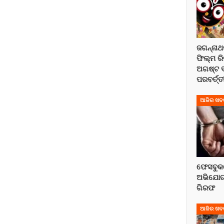
ଜଗନ୍ନାଥ
ଫିଲ୍ମ ର
ଅଗଷ୍ଟ 
ପରବର୍ତ୍ତୀ
ଆଜିର ଖବ
ଫେସବୁକର
ଅଭିଯୋ
ଗିରଫ
ଆଜିର ଖବ