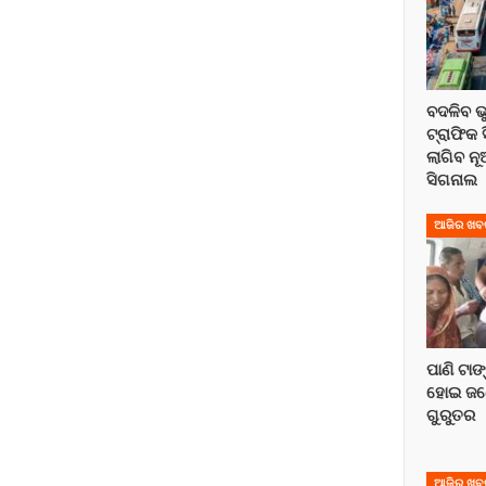
ବଦଳିବ 
ଟ୍ରାଫିକ 
ଲାଗିବ ନୂ
ସିଗନାଲ
ଆଜିର ଖବ
ପାଣି ଟାଙ
ହୋଇ ଜଣ
ଗୁରୁତର
ଆଜିର ଖବ