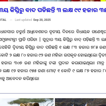
ର ୩ୟ କିସ୍ତିରୁ ବାଦ ପଡିଛନ୍ତି ୩ ଲକ୍ଷ ୯୯ ହଜାର 
Last updated
Sep 20, 2025
ITAL
ିଧାନସଭାର ଚତୁର୍ଥ ଅଧିବେଶନର ତୃତୀୟ ଦିନରେ ବିଧାୟକ ଗଣେଶ୍ୱର
ମୁଖ୍ୟମନ୍ତ୍ରୀ ପ୍ରଭାତି ପରିଡା | ସୁଭଦ୍ରାର ୩ୟ କିସ୍ତିରୁ ବାଦ୍‌ ପଡ଼ିଛନ୍ତି ୩
ିଭଳି ଦ୍ଵିତୀୟ କିସ୍ତିରୁ ବାଦ ପଡିଛନ୍ତି ୧ ଲକ୍ଷ ୮୩ ହଜାର ୭୮୫ ଜଣ। ସ
୧ କୋଟି ୨ ଲକ୍ଷ ୮୦ ହଜାର ୯୨ ଜଣ ମହିଳା ଉପକୃତ ହୋଇଥିଲେ। ଦ୍ବିତୀୟ
ହଜାର ୩୦୭ ଜଣ ମହିଳାଙ୍କୁ ଟଙ୍କା ପ୍ରଦାନ କରାଯାଇଥିଲା। ମାତ୍ର ତ
୯୬ ଲକ୍ଷ ୯୬ ହଜାର ୯୫୫ ଜଣ। ମୋଟ୍‌ ୧ କୋଟି ୯ ଲକ୍ଷ ୮୭ ହଜାର ୮୯୪
ଇବାକୁ ଆବେଦନ କରିଥିଲେ।