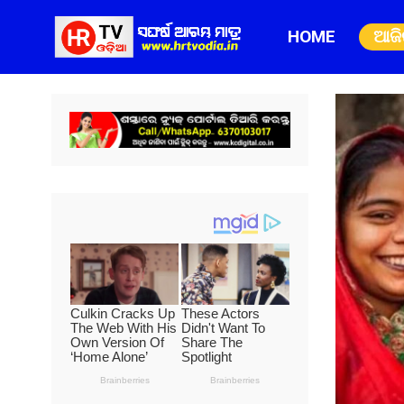
HOME
ଆଜ