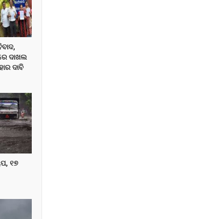
ିବାଦ,
ଖରେ ଦାଖଲ
ାର ଦାବି
ପ, ୧୭