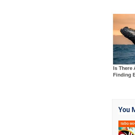
You M
ଆଜିର ଖବ