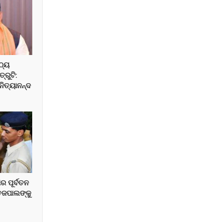
ଠ୍ୟ
୍ରୁଟି:
ନିତ୍ୟାନନ୍ଦ
ାର ପୂର୍ବତନ
େଜପାଲଙ୍କୁ