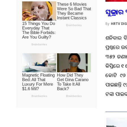
ସୁଭଦ୍ରା
By
HRTV DIG
ଶନିବାର ବ
ପ୍ରଶ୍ନରେ ଉପ
୩୫୨ ଜଣ।ସେହ
କିସ୍ତିରେ 
କୋଟି ୯୬ 
ପାଇଛନ୍ତି 
ଟଙ୍କା ପା