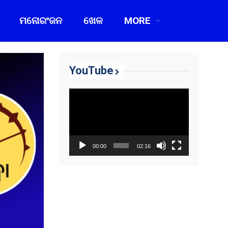
ମନୋରଂଜନ
ଖେଳ
MORE
YouTube
Video
Player
00:00
02:16