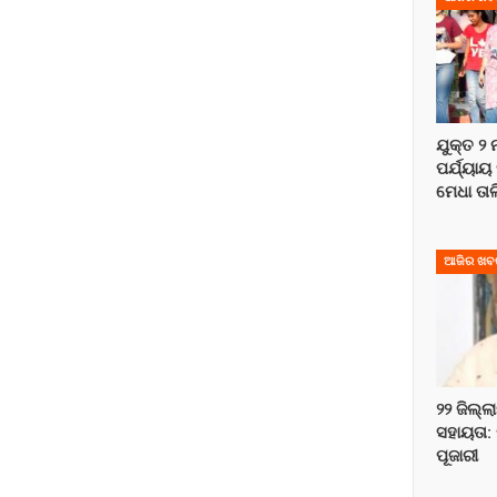
ଯୁକ୍ତ ୨
ପର୍ଯ୍ୟାୟ
ମେଧା ତା
ଆଜିର ଖବ
୨୨ ଜିଲ୍ଲ
ସହାୟତା: 
ପୂଜାରୀ