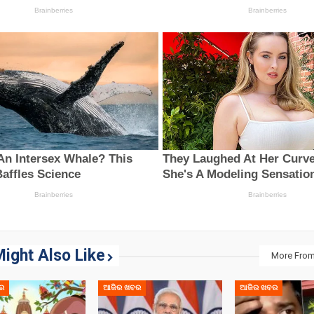
ight Also Like
More From
ର
ଆଜିର ଖବର
ଆଜିର ଖବର