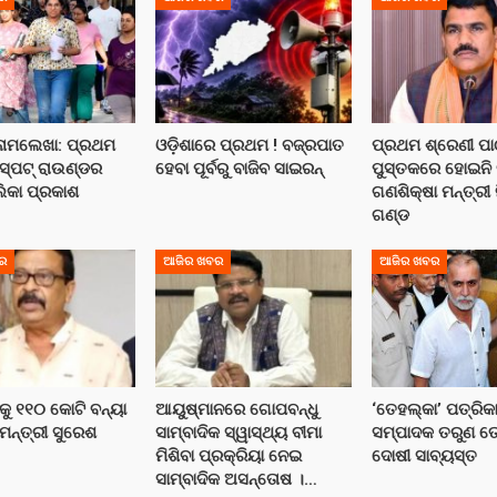
 ନାମଲେଖା: ପ୍ରଥମ
ଓଡ଼ିଶାରେ ପ୍ରଥମ ! ବଜ୍ରପାତ
ପ୍ରଥମ ଶ୍ରେଣୀ ପା
 ସ୍ପଟ୍ ରାଉଣ୍ଡର
ହେବା ପୂର୍ବରୁ ବାଜିବ ସାଇରନ୍
ପୁସ୍ତକରେ ହୋଇନି ତ
ଲିକା ପ୍ରକାଶ
ଗଣଶିକ୍ଷା ମନ୍ତ୍ରୀ 
ଗଣ୍ଡ
ର
ଆଜିର ଖବର
ଆଜିର ଖବର
ାକୁ ୧୧୦ କୋଟି ବନ୍ୟା
ଆୟୁଷ୍ମାନରେ ଗୋପବନ୍ଧୁ
‘ତେହଲ୍‌କା’ ପତ୍ରିକ
ମନ୍ତ୍ରୀ ସୁରେଶ
ସାମ୍ବାଦିକ ସ୍ୱାସ୍ଥ୍ୟ ବୀମା
ସମ୍ପାଦକ ତରୁଣ ତ
ମିଶିବା ପ୍ରକ୍ରିୟା ନେଇ
ଦୋଷୀ ସାବ୍ୟସ୍ତ
ସାମ୍ବାଦିକ ଅସନ୍ତୋଷ ।…