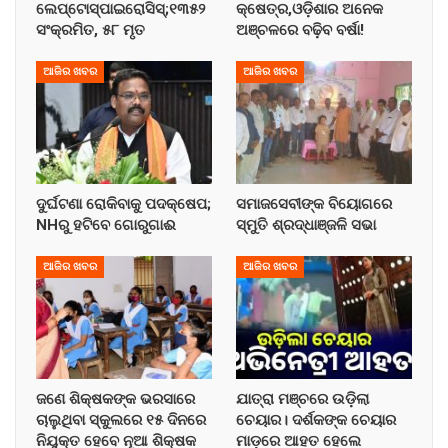
ଲେପ୍ଟୋସ୍ପାଇରୋସିସ୍;୧୩୫୨
କ୍ଷେତ୍ର,ଓଡ଼ିଶାର ଅନେକ
ସଂକ୍ରମିତ, ୫୮ ମୃତ
ଅଞ୍ଚଳରେ ବଢ଼ିବ ବର୍ଷା!
ଆଜିର ଖବର
ଆଜିର ଖବର
ଦୁର୍ଘଟଣା ରୋକିବାକୁ ପଦକ୍ଷେପ;
ସମାଜସେବୀଙ୍କ ବିୟୋଗରେ
NHରୁ ହଟିବେ ଗୋରୁଗାଈ
ସ୍ମୁତି ଶ୍ରଦ୍ଧାଞ୍ଜଳି ସଭା
ଆଜିର ଖବର
ଆଜିର ଖବର
ଜଣେ ଶିକ୍ଷକଙ୍କ ଭରସାରେ
ଯାତ୍ରା ମଞ୍ଚରେ ଉଡ଼ିଲା
ଚାଲୁଥିବା ସ୍କୁଲରେ ୧୫ ଦିନରେ
ଚେୟାର। ଦର୍ଶକଙ୍କ ଚେୟାର
ନିଯୁକ୍ତ ହେବେ ନୂଆ ଶିକ୍ଷକ
ମାଡ଼ରେ ଆହତ ହେଲେ