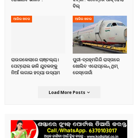
ବିଲ୍
ଆଜିର ଖବର
ଆଜିର ଖବର
ରାଉରକେଲାରେ ଚାଞ୍ଚଲ୍ୟ।
ପୁରୀ-ବ୍ରହ୍ମଗିରି ରାସ୍ତାରେ
ପେଟ୍ରୋଲ ଢାଳି ଯୁବକଙ୍କୁ
ଖୋଲିବ ଏରୋପ୍ଲେନ୍‌ ଥିମ୍‌
ନିଆଁ ଲଗାଇ ହତ୍ୟା ଉଦ୍ୟମ
ରେସ୍ତୋରାଁ
Load More Posts