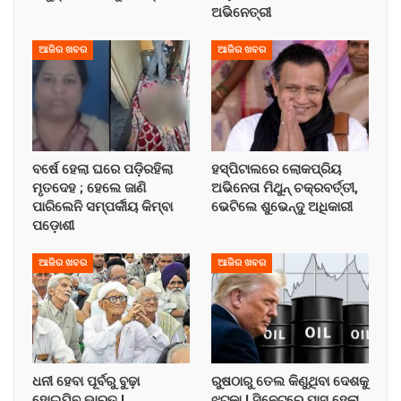
ଅଭିନେତ୍ରୀ
ଆଜିର ଖବର
ଆଜିର ଖବର
ବର୍ଷେ ହେଲା ଘରେ ପଡ଼ିରହିଲା
ହସ୍ପିଟାଲରେ ଲୋକପ୍ରିୟ
ମୃତଦେହ ; ହେଲେ ଜାଣି
ଅଭିନେତା ମିଥୁନ୍ ଚକ୍ରବର୍ତ୍ତୀ,
ପାରିଲେନି ସମ୍ପର୍କୀୟ କିମ୍ବା
ଭେଟିଲେ ଶୁଭେନ୍ଦୁ ଅଧିକାରୀ
ପଡ଼ୋଶୀ
ଆଜିର ଖବର
ଆଜିର ଖବର
ଧନୀ ହେବା ପୂର୍ବରୁ ବୁଢ଼ା
ରୁଷଠାରୁ ତେଲ କିଣୁଥିବା ଦେଶକୁ
ହୋଇଯିବ ଭାରତ !
ଝଟ୍‌କା ! ସିନେଟ୍‌ରେ ପାସ୍ ହେଲା