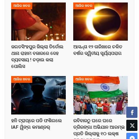
ଆଜିର ଖବର
ଆଜିର ଖବର
ଜଗତସିଂହପୁର ଜିଲ୍ଲା ତିର୍ତୋଲ
ଆସନ୍ତା ୧୨ ତାରିଖରେ ଚଳିତ
ଥାନା ରାହାମ ବଜାରରେ ଦେହ
ବର୍ଷର ଦ୍ୱିତୀୟ ସୂର୍ଯ୍ୟପରାଗ
ବ୍ୟବସାୟ ! ଚଡ଼ାଉ କଲା
ପୋଲିସ
ଆଜିର ଖବର
ଆଜିର ଖବର
ହନି ଟ୍ରାପ୍‌ରେ ପଡି ଫଶିଗଲେ
ରବିବାରଠୁ ଘରେ ଘରେ
IAF ୱିଙ୍ଗ କମାଣ୍ଡର୍
ତ୍ରିରଙ୍ଗା ଅଭିଯାନ ଆରମ୍ଭ !
ପ୍ରତି ଜିଲ୍ଲାକୁ ୧୦ ଲକ୍ଷ