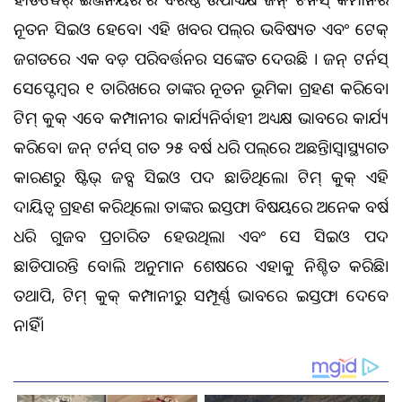
ନୂତନ ସିଇଓ ହେବେ। ଏହି ଖବର ଆପଲ୍‌ର ଭବିଷ୍ୟତ ଏବଂ ଟେକ୍
ଜଗତରେ ଏକ ବଡ଼ ପରିବର୍ତ୍ତନର ସଙ୍କେତ ଦେଉଛି । ଜନ୍ ଟର୍ନସ୍
ସେପ୍ଟେମ୍ବର ୧ ତାରିଖରେ ତାଙ୍କର ନୂତନ ଭୂମିକା ଗ୍ରହଣ କରିବେ।
ଟିମ୍ କୁକ୍ ଏବେ କମ୍ପାନୀର କାର୍ଯ୍ୟନିର୍ବାହୀ ଅଧ୍ୟକ୍ଷ ଭାବରେ କାର୍ଯ୍ୟ
କରିବେ। ଜନ୍ ଟର୍ନସ୍ ଗତ ୨୫ ବର୍ଷ ଧରି ଆପଲ୍‌ରେ ଅଛନ୍ତି।ସ୍ୱାସ୍ଥ୍ୟଗତ
କାରଣରୁ ଷ୍ଟିଭ୍ ଜବ୍ସ ସିଇଓ ପଦ ଛାଡିଥିଲେ। ଟିମ୍ କୁକ୍ ଏହି
ଦାୟିତ୍ୱ ଗ୍ରହଣ କରିଥିଲେ। ତାଙ୍କର ଇସ୍ତଫା ବିଷୟରେ ଅନେକ ବର୍ଷ
ଧରି ଗୁଜବ ପ୍ରଚାରିତ ହେଉଥିଲା ଏବଂ ସେ ସିଇଓ ପଦ
ଛାଡିପାରନ୍ତି ବୋଲି ଅନୁମାନ ଶେଷରେ ଏହାକୁ ନିଶ୍ଚିତ କରିଛି।
ତଥାପି, ଟିମ୍ କୁକ୍ କମ୍ପାନୀରୁ ସମ୍ପୂର୍ଣ୍ଣ ଭାବରେ ଇସ୍ତଫା ଦେବେ
ନାହିଁ।