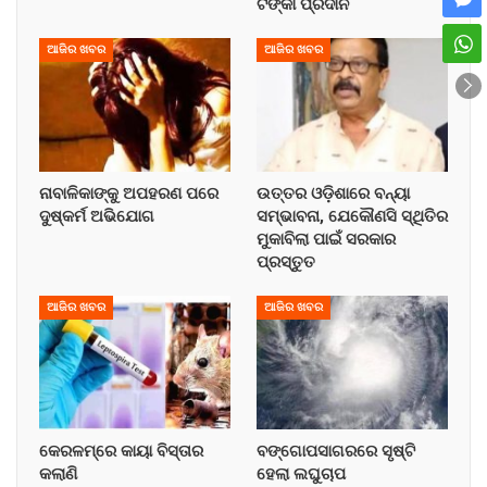
ଟଙ୍କା ପ୍ରଦାନ
ଆଜିର ଖବର
ଆଜିର ଖବର
ନାବାଳିକାଙ୍କୁ ଅପହରଣ ପରେ
ଉତ୍ତର ଓଡ଼ିଶାରେ ବନ୍ୟା
ଦୁଷ୍କର୍ମ ଅଭିଯୋଗ
ସମ୍ଭାବନା, ଯେକୌଣସି ସ୍ଥିତିର
ମୁକାବିଲା ପାଇଁ ସରକାର
ପ୍ରସ୍ତୁତ
ଆଜିର ଖବର
ଆଜିର ଖବର
କେରଳମ୍‌ରେ କାୟା ବିସ୍ତାର
ବଙ୍ଗୋପସାଗରରେ ସୃଷ୍ଟି
କଲାଣି
ହେଲା ଲଘୁଚାପ