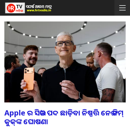
Apple ର ସିଇଓ ପଦ ଛାଡ଼ିବା ନିଷ୍ପତ୍ତି ନେଇ ଟିମ୍
କୁକ୍‌ଙ୍କ ଘୋଷଣା