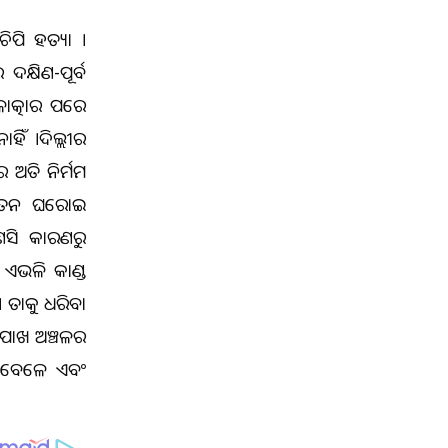
ିପି ହତ୍ୟା ।
କ୍ଷିଣ-ପୂର୍ବ
ାତ୍କାର ପରେ
ାହିଁ ।ଦିଲ୍ଲୀର
 ଅତି ନିର୍ମମ
ର୍ବତନ ଘରୋଇ
ଣସି କାରଣରୁ
ଏଭଳି କାଣ୍ଡ
 ତାକୁ ଧରିବା
ଖପାଖ ଅଞ୍ଚଳର
ବା ବେଳେ ଏବଂ