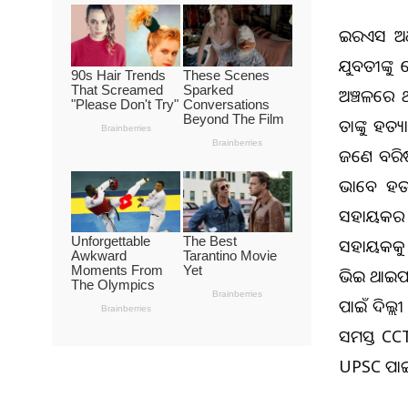
ଆଇଆରଏସ ଅଧ
ଯୁବତୀଙ୍କୁ
ଅଞ୍ଚଳରେ 
ତାଙ୍କୁ ହତ୍
ଜଣେ ବରିଷ୍
ଭାବେ ହତ୍
ସହାୟକର ହ
ସହାୟକକୁ 
ଭିଆଇ ଥାଇପ
ପାଇଁ ଦିଲ୍
ସମସ୍ତ CCT
UPSC ପାଇଁ 