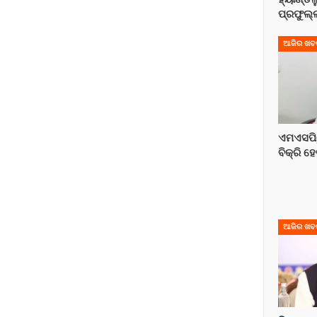
ପ୍ରଫୁଲ
ଆଜିର ଖବ
ଏମଏସପି
ବିକ୍ରି ହେ
ଆଜିର ଖବ