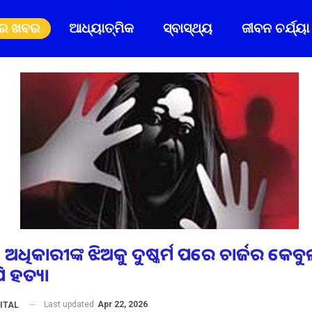
ିର ଖବର
ଆଧ୍ୟାତ୍ମିକ
ସ୍ବାସ୍ଥ୍ୟ
ଜୀବନ ଚର୍ଯ୍ୟା
 ଅଧିକାରୀଙ୍କ ଝିଅକୁ ଦୁଷ୍କର୍ମ ପରେ ଚାର୍ଜର କେ
ପି ହତ୍ୟା
Last updated
Apr 22, 2026
ITAL