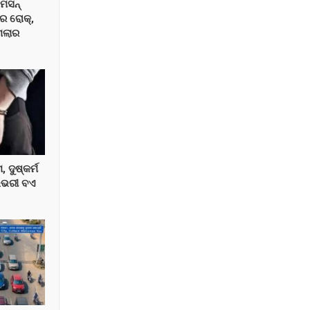
େସନ୍
ରେ ରୋକ୍,
ମଲାର
ଦୁଷ୍କର୍ମ
ିଭରୀ ବଏ