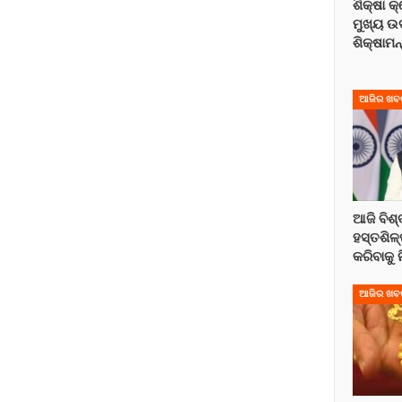
ଶିକ୍ଷା 
ମୁଖ୍ୟ ଉ
ଶିକ୍ଷାମନ
ଆଜିର ଖବ
ଆଜି ବିଶ୍
ହସ୍ତଶିଳ୍
କରିବାକୁ
ଆଜିର ଖବ