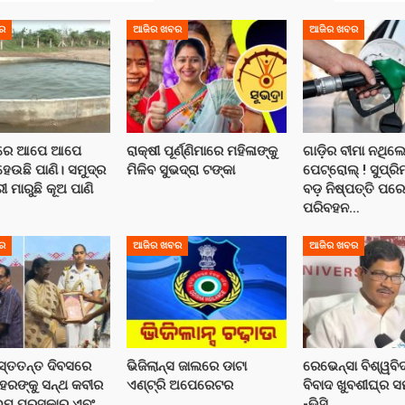
ର
ଆଜିର ଖବର
ଆଜିର ଖବର
ତରେ ଆପେ ଆପେ
ରାକ୍ଷୀ ପୂର୍ଣ୍ଣିମାରେ ମହିଳାଙ୍କୁ
ଗାଡ଼ିର ବୀମା ନଥିଲେ
ଉଛି ପାଣି। ସମୁଦ୍ର
ମିଳିବ ସୁଭଦ୍ରା ଟଙ୍କା
ପେଟ୍ରୋଲ୍ ! ସୁପ୍ରି
 ମାରୁଛି କୂଅ ପାଣି
ବଡ଼ ନିଷ୍ପତ୍ତି ପର
ପରିବହନ…
ର
ଆଜିର ଖବର
ଆଜିର ଖବର
ସ୍ତତନ୍ତ ଦିବସରେ
ଭିଜିଲାନ୍ସ ଜାଲରେ ଡାଟା
ରେଭେନ୍ସା ବିଶ୍ୱବ
େରଙ୍କୁ ସନ୍ଥ କବୀର
ଏଣ୍ଟ୍ରି ଅପେରେଟର
ବିବାଦ ଖୁବଶୀଘ୍ର 
ୁମ୍ ପୁରସ୍କାର ଏବଂ
-ଭିସି