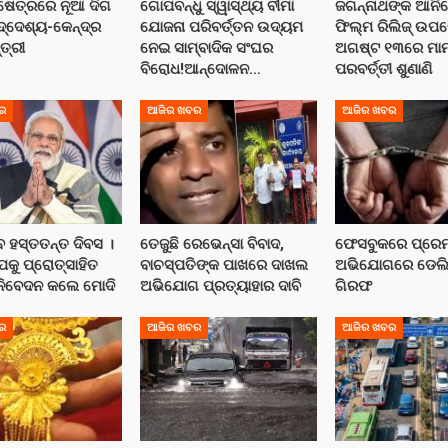
କ୍ଷେତ୍ରରେ ନୂଆ ଦିଗ
ଗୋପବନ୍ଧୁ ସ୍ୱାସ୍ଥ୍ୟ ବୀମା
ଜଗନ୍ନାଥଙ୍କ ଆନିମ
ଦ୍ଦେଶ୍ୟ-କେନ୍ଦ୍ର
ଯୋଜନା ପରିବର୍ତ୍ତନ ଉଦ୍ୟମ
ଫିଲ୍ମ ରିଲିଜ୍ ଉପ
୍ତ୍ରୀ
ନେଇ ସାମ୍ବାଦିକ ସଂଘର
ଅଗଷ୍ଟ ୧୩ରେ ମା
ବିରୋଧ!ଆନ୍ଦୋଳନ…
ପରବର୍ତ୍ତୀ ଶୁଣାଣି
ର
ଆଜିର ଖବର
ଆଜିର ଖବର
ବ ହସ୍ତତନ୍ତ ଦିବସ ।
ତେଜୁଛି ରେଭେନ୍ସା ବିବାଦ,
ଫେସବୁକରେ ପ୍ରେମ, 
ପକୁ ପ୍ରୋତ୍ସାହିତ
ବାଚସ୍ପତିଙ୍କ ପାଖରେ ଦାଖଲ
ଅଭିଯୋଗରେ ଡେଲ
 ନିବେଦନ କଲେ ମୋଦି
ଅଭିଯୋଗ ପ୍ରତ୍ୟାହାର ଦାବି
ଗିରଫ
ର
ଆଜିର ଖବର
ଆଜିର ଖବର