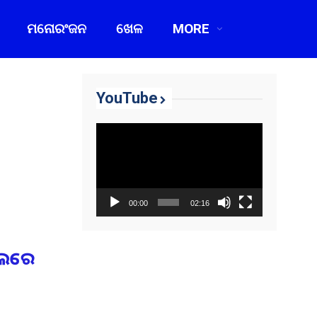
ମନୋରଂଜନ
ଖେଳ
MORE
YouTube
Video
Player
00:00
02:16
ବୁଲରେ