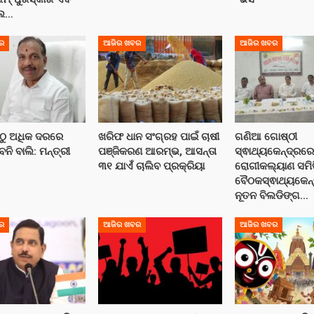
୍ଲ…
ର
ଆଜିର ଖବର
ଆଜିର ଖବର
ଠୁ ଅଧିକ ଦରରେ
ଖରିଫ ଧାନ ସଂଗ୍ରହ ପାଇଁ ଚାଷୀ
ଗଣିଆ ଗୋଷ୍ଠୀ
ବନି ବାଲି: ମନ୍ତ୍ରୀ
ପଞ୍ଜିକରଣ ଆରମ୍ଭ, ଆସନ୍ତା
ସ୍ଵାଥ୍ୟକେନ୍ଦ୍ରର
୩୧ ଯାଏଁ ଚାଲିବ ପ୍ରକ୍ରିୟା
ରୋଗୀକଲ୍ୟାଣ ସମି
ବୈଠକସ୍ଵାଥ୍ୟକେନ
ନୂତନ ବିଲଡିଙ୍ଗ…
ର
ଆଜିର ଖବର
ଆଜିର ଖବର