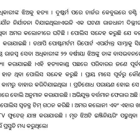
ିକାରୀଙ୍କ ଝିଅକୁ ହତ୍ୟା । ଦୁଷ୍କର୍ମ ପରେ ଚାର୍ଜର କେବୁଲରେ ତଣ୍ଟି ଚ
 ଯୌନ ନିର୍ଯାତନା ଦିଆଯାଇଥିଲା।ଏଭଳି ଏକ ଘଟଣା ରାଜଧାନୀ ଦିଲ୍ଲୀର ଦ
ଥିବା ଅମର କଲୋନୀରେ ଘଟିଛି । ପୋଲିସ ସନ୍ଦେହ କରୁଛି ଯେ ବଳ
ୟା କରାଯାଇଛି । ତଥାପି ପୋଷ୍ଟମର୍ଟମ ରିପୋର୍ଟ ଏପର୍ଯ୍ୟନ୍ତ ସାମ୍ନାକୁ ଆସିନ
ଠ ରାଜସ୍ୱ ସେବା ଅଧିକାରୀଙ୍କ ୨୨ ବର୍ଷୀୟା ଝିଅଙ୍କୁ ତାଙ୍କ ବାସଭବନରେ
ୟା କରାଯାଇଛି ।ଏହି ହତ୍ୟାକାଣ୍ଡ ପଛରେ ପରିବାରର ଜଣେ ପୂ
ାତ ଥିବା ପୋଲିସ ସନ୍ଦେହ କରୁଛି । ପ୍ରାୟ ମାସେ ପୂର୍ବରୁ କୌ
କାମରୁ ବାହାର କରିଦିଆଯାଇଥିଲା । ପ୍ରତିଶୋଧ ପରାୟଣ ହୋଇ ସେ 
ାରେ ବୋଲି ଅନୁମାନ କରାଯାଉଛି । ଅଭିଯୁକ୍ତ ବର୍ତ୍ତମାନ ଫେରାର ଅଛି ।
ଲୀ ପୋଲିସ ସ୍ୱତନ୍ତ୍ର ଟିମ୍ ଗଠନ କରିଛି । ଅମର କଲୋନୀ ଏବଂ ଏହାର ଆ
V ଫୁଟେଜ୍ ଯାଞ୍ଚ କରାଯାଉଛି । ମୃତ ଝିଅଟି ଇଞ୍ଜିନିୟରିଂ ପଢୁଥି
ପ୍ରସ୍ତୁତି ମଧ୍ୟ କରୁଥିଲେ।