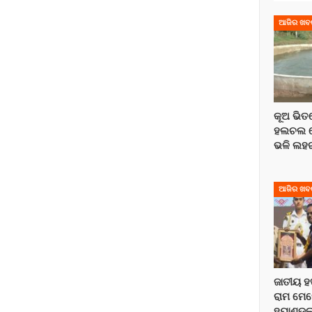
ଆଜିର ଖବ
କୂଅ ଭି
ହଲଚଲ ହେ
ଭଳି ଲହରୀ
ଆଜିର ଖବ
ଜାତୀୟ ହ
ରାମ ମେହ
ହ୍ୟାଣ୍ଡଲ