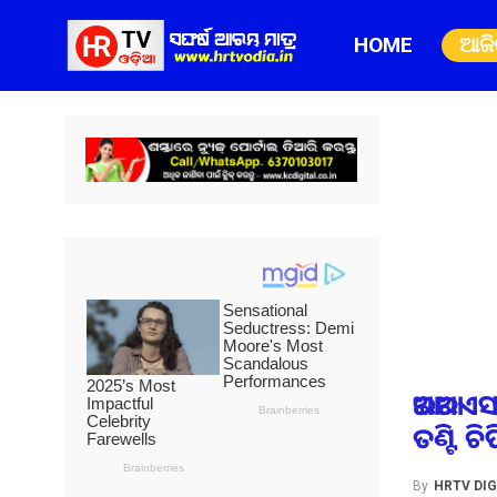
HOME
ଆଜ
ଆଇଆରଏସ
ତଣ୍ଟି ଚି
By
HRTV DIG