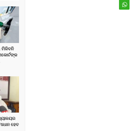
 ମିଳିବନି
ମକୋର୍ଟଙ୍କ
େ
ିଦ୍ୟାଳୟର
ସମାଧାନ ହେବ