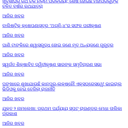
ଖୁବଶୀଘ୍ର ରଥ ଚକ ନିଲାମ ପ୍ରକ୍ରିୟା; ଶେଷ ହୋଇଛି ମହାପ୍ରଭୁଙ୍କ
ଚଳିତ ବର୍ଷର ରଥଯାତ୍ରା
ଆଜିର ଖବର
ବାଲିଷ୍ଟିକ୍ କ୍ଷେପଣାସ୍ତ୍ର ‘ଅଗ୍ନି-୪’ର ସଫଳ ପରୀକ୍ଷଣ
ଆଜିର ଖବର
ପାଣି ଟାଙ୍କିରେ ଶ୍ୱାସରୁଦ୍ଧ ହୋଇ ଜଣେ ମୃତ ଅନ୍ୟଜଣେ ଗୁରୁତର
ଆଜିର ଖବର
ସ୍ୱର୍ଗତ ଶିକ୍ଷାବିତ ଦ୍ୱିତୀକୃଷ୍ଣ ସାରଙ୍କ ସ୍ମୃତିଚାରଣ ସଭା
ଆଜିର ଖବର
ପଙ୍ଖାରେ ଶୁଖାଯାଉଛି କାନପୁର-ଲକ୍ଷ୍ନୌ ଏକ୍ସପ୍ରେସୱେ! ଭାଇରାଲ
ଭିଡିଓକୁ ନେଇ ତେଜିଲା ରାଜନୀତି
ଆଜିର ଖବର
ଯୁକ୍ତ ୨ ନାମଲେଖା: ପ୍ରଥମ ପର୍ଯ୍ୟାୟ ସ୍ପଟ୍ ରାଉଣ୍ଡର ମେଧା ତାଲିକା
ପ୍ରକାଶ
ଆଜିର ଖବର