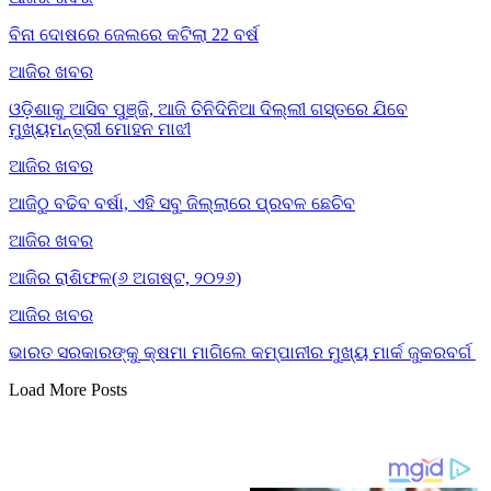
ବିନା ଦୋଷରେ ଜେଲରେ କଟିଲା 22 ବର୍ଷ
ଆଜିର ଖବର
ଓଡ଼ିଶାକୁ ଆସିବ ପୁଞ୍ଜି, ଆଜି ତିନିଦିନିଆ ଦିଲ୍ଲୀ ଗସ୍ତରେ ଯିବେ
ମୁଖ୍ୟମନ୍ତ୍ରୀ ମୋହନ ମାଝୀ
ଆଜିର ଖବର
ଆଜିଠୁ ବଢିବ ବର୍ଷା, ଏହି ସବୁ ଜିଲ୍ଲାରେ ପ୍ରବଳ ଛେଚିବ
ଆଜିର ଖବର
ଆଜିର ରାଶିଫଳ(୬ ଅଗଷ୍ଟ, ୨୦୨୬)
ଆଜିର ଖବର
ଭାରତ ସରକାରଙ୍କୁ କ୍ଷମା ମାଗିଲେ କମ୍ପାନୀର ମୁଖ୍ୟ ମାର୍କ ଜୁକରବର୍ଗ
Load More Posts