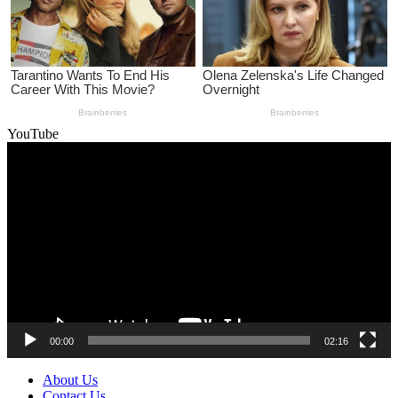
YouTube
Video
Player
00:00
02:16
About Us
Contact Us