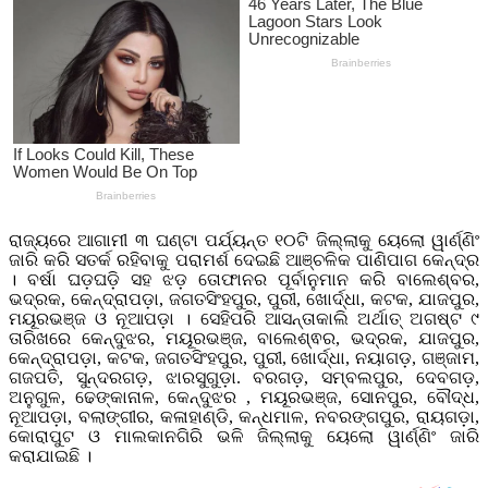
ରାଜ୍ୟରେ ଆଗାମୀ ୩ ଘଣ୍ଟା ପର୍ଯ୍ୟନ୍ତ ୧୦ଟି ଜିଲ୍ଲାକୁ ୟେଲୋ ୱାର୍ଣ୍ଣିଂ
ଜାରି କରି ସତର୍କ ରହିବାକୁ ପରାମର୍ଶ ଦେଇଛି ଆଞ୍ଚଳିକ ପାଣିପାଗ କେନ୍ଦ୍ର
। ବର୍ଷା ଘଡ଼ଘଡ଼ି ସହ ଝଡ଼ ତୋଫାନର ପୂର୍ବାନୁମାନ କରି ବାଲେଶ୍ବର,
ଭଦ୍ରକ, କେନ୍ଦ୍ରାପଡ଼ା, ଜଗତସିଂହପୁର, ପୁରୀ, ଖୋର୍ଦ୍ଧା, କଟକ, ଯାଜପୁର,
ମୟୂରଭଞ୍ଜ ଓ ନୂଆପଡ଼ା । ସେହିପରି ଆସନ୍ତାକାଲି ଅର୍ଥାତ୍ ଅଗଷ୍ଟ ୯
ତାରିଖରେ କେନ୍ଦୁଝର, ମୟୂରଭଞ୍ଜ, ବାଲେଶ୍ଵର, ଭଦ୍ରକ, ଯାଜପୁର,
କେନ୍ଦ୍ରାପଡ଼ା, କଟକ, ଜଗତସିଂହପୁର, ପୁରୀ, ଖୋର୍ଦ୍ଧା, ନୟାଗଡ଼, ଗଞ୍ଜାମ,
ଗଜପତି, ସୁନ୍ଦରଗଡ଼, ଝାରସୁଗୁଡ଼ା. ବରଗଡ଼, ସମ୍ବଲପୁର, ଦେବଗଡ଼,
ଅନୁଗୁଳ, ଢେଙ୍କାନାଳ, କେନ୍ଦୁଝର , ମୟୂରଭଞ୍ଜ, ସୋନପୁର, ବୌଦ୍ଧ,
ନୂଆପଡ଼ା, ବଲାଙ୍ଗୀର, କଳାହାଣ୍ଡି, କନ୍ଧମାଳ, ନବରଙ୍ଗପୁର, ରାୟଗଡ଼ା,
କୋରାପୁଟ ଓ ମାଲକାନଗିରି ଭଳି ଜିଲ୍ଲାକୁ ୟେଲୋ ୱାର୍ଣ୍ଣିଂ ଜାରି
କରାଯାଇଛି ।