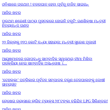
ଓଡ଼ିଶାରେ ପ୍ରଥମ ! ବଜ୍ରପାତ ହେବା ପୂର୍ବରୁ ବାଜିବ ସାଇରନ୍
ଆଜିର ଖବର
ପ୍ରଥମ ଶ୍ରେଣୀ ପାଠ୍ୟ ପୁସ୍ତକରେ ହୋଇନି ତ୍ରୁଟି: ଗଣଶିକ୍ଷା ମନ୍ତ୍ରୀ
ନିତ୍ୟାନନ୍ଦ ଗଣ୍ଡ
ଆଜିର ଖବର
୨୨ ଜିଲ୍ଲାକୁ ୧୧୦ କୋଟି ବନ୍ୟା ସହାୟତା: ମନ୍ତ୍ରୀ ସୁରେଶ ପୂଜାରୀ
ଆଜିର ଖବର
ଆୟୁଷ୍ମାନରେ ଗୋପବନ୍ଧୁ ସାମ୍ବାଦିକ ସ୍ୱାସ୍ଥ୍ୟ ବୀମା ମିଶିବା
ପ୍ରକ୍ରିୟା ନେଇ ସାମ୍ବାଦିକ ଅସନ୍ତୋଷ ।…
ଆଜିର ଖବର
‘ତେହଲ୍‌କା’ ପତ୍ରିକାର ପୂର୍ବତନ ସମ୍ପାଦକ ତରୁଣ ତେଜପାଲଙ୍କୁ ଦୋଷୀ
ସାବ୍ୟସ୍ତ
ଆଜିର ଖବର
ରୋଷେଇ ଗ୍ୟାସରେ ଲାଗିବ ଟ୍ୟାକ୍ସ !୧୮ଟଙ୍କା ବଢିଯିବ LPG ସିଲିଣ୍ଡର!
ଆଜିର ଖବର