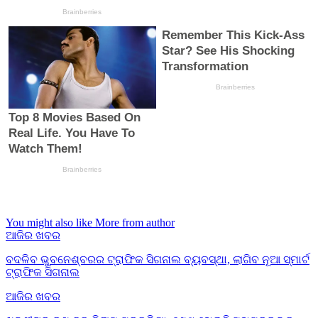
You might also like
More from author
ଆଜିର ଖବର
ବଦଳିବ ଭୁବନେଶ୍ବରର ଟ୍ରାଫିକ ସିଗନାଲ ବ୍ୟବସ୍ଥା, ଲାଗିବ ନୂଆ ସ୍ମାର୍ଟ
ଟ୍ରାଫିକ ସିଗନାଲ
ଆଜିର ଖବର