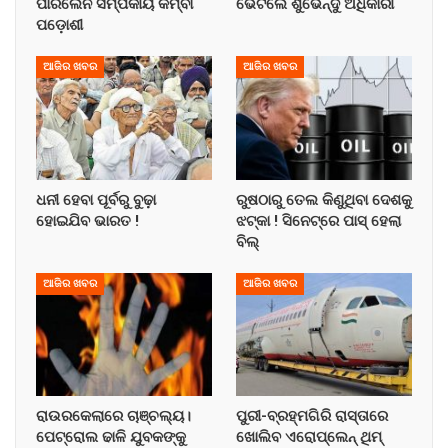
ପାରିଲେନି ସମ୍ପର୍କୀୟ କିମ୍ବା
ଭେଟିଲେ ଶୁଭେନ୍ଦୁ ଅଧିକାରୀ
ପଡ଼ୋଶୀ
ଆଜିର ଖବର
ଆଜିର ଖବର
ଧନୀ ହେବା ପୂର୍ବରୁ ବୁଢ଼ା
ରୁଷଠାରୁ ତେଲ କିଣୁଥିବା ଦେଶକୁ
ହୋଇଯିବ ଭାରତ !
ଝଟ୍‌କା ! ସିନେଟ୍‌ରେ ପାସ୍ ହେଲା
ବିଲ୍
ଆଜିର ଖବର
ଆଜିର ଖବର
ରାଉରକେଲାରେ ଚାଞ୍ଚଲ୍ୟ।
ପୁରୀ-ବ୍ରହ୍ମଗିରି ରାସ୍ତାରେ
ପେଟ୍ରୋଲ ଢାଳି ଯୁବକଙ୍କୁ
ଖୋଲିବ ଏରୋପ୍ଲେନ୍‌ ଥିମ୍‌