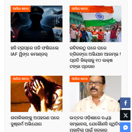
ଆଜିର ଖବର
ଆଜିର ଖବର
ହନି ଟ୍ରାପ୍‌ରେ ପଡି ଫଶିଗଲେ
ରବିବାରଠୁ ଘରେ ଘରେ
IAF ୱିଙ୍ଗ କମାଣ୍ଡର୍
ତ୍ରିରଙ୍ଗା ଅଭିଯାନ ଆରମ୍ଭ !
ପ୍ରତି ଜିଲ୍ଲାକୁ ୧୦ ଲକ୍ଷ
ଟଙ୍କା ପ୍ରଦାନ
ଆଜିର ଖବର
ଆଜିର ଖବର
ନାବାଳିକାଙ୍କୁ ଅପହରଣ ପରେ
ଉତ୍ତର ଓଡ଼ିଶାରେ ବନ୍ୟା
ଦୁଷ୍କର୍ମ ଅଭିଯୋଗ
ସମ୍ଭାବନା, ଯେକୌଣସି ସ୍ଥିତିର
ମୁକାବିଲା ପାଇଁ ସରକାର