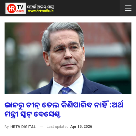
ଇରାନରୁ ଚୀନ୍ ତେଲ କିଣିପାରିବ ନାହିଁ :ଅର୍ଥ
ମନ୍ତ୍ରୀ ସ୍କଟ୍ ବେସେଣ୍ଟ
Last updated
Apr 15, 2026
By
HRTV DIGITAL