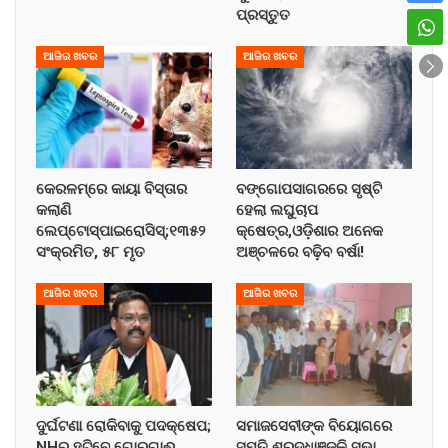
ପ୍ରସ୍ତୁତ
ଆଜିର ଖବର
ଆଜିର ଖବର
କେରଳମ୍‌ରେ କାୟା ବିସ୍ତାର
ବଙ୍ଗୋପସାଗରରେ ସୃଷ୍ଟି
କଲାଣି
ହେଲା ଲଘୁଚାପ
ଲେପ୍ଟୋସ୍ପାଇରୋସିସ୍;୧୩୫୨
କ୍ଷେତ୍ର,ଓଡ଼ିଶାର ଅନେକ
ସଂକ୍ରମିତ, ୫୮ ମୃତ
ଅଞ୍ଚଳରେ ବଢ଼ିବ ବର୍ଷା!
ଆଜିର ଖବର
ଆଜିର ଖବର
ଦୁର୍ଘଟଣା ରୋକିବାକୁ ପଦକ୍ଷେପ;
ସମାଜସେବୀଙ୍କ ବିୟୋଗରେ
NHରୁ ହଟିବେ ଗୋରୁଗାଈ
ସ୍ମୁତି ଶ୍ରଦ୍ଧାଞ୍ଜଳି ସଭା