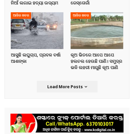
ନିଆଁ ଲଗାଇ ହତ୍ୟା ଉଦ୍ୟମ
ରେସ୍ତୋରାଁ
ଆଜିର ଖବର
ଆଜିର ଖବର
ଆସୁଛି ଲଘୁଚାପ, ପ୍ରବଳ ବର୍ଷା
କୂଅ ଭିତରେ ଆପେ ଆପେ
ଆଶଙ୍କା
ହଲଚଲ ହେଉଛି ପାଣି। ସମୁଦ୍ର
ଭଳି ଲହରୀ ମାରୁଛି କୂଅ ପାଣି
Load More Posts