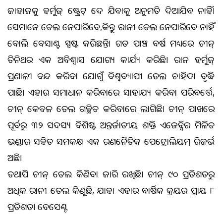
ଜାହାଜକୁ ହର୍ମୁଜ୍ ଷ୍ଟ୍ରେଟ୍ ଦେଇ ଯିବାକୁ ଅନୁମତି ଦିଆଯିବ ନାହିଁ।
ସେମାନେ ତେଲ ନେଇପାରିବେ,କିନ୍ତୁ ଇରାନୀ ତେଲ ନେଇପାରିବେ ନାହିଁ
ବୋଲି ବେସାଣ୍ଟ ସ୍ପଷ୍ଟ କରିଛନ୍ତି। ଗତ ପାଞ୍ଚ ବର୍ଷ ମଧ୍ୟରେ ଚୀନ୍
ତିନିଥର ଏକ ଅବିଶ୍ୱାସ ଯୋଗ୍ୟ କାର୍ଯ୍ୟ କରିଛି। ଇରାନ ହର୍ମୁଜ୍
ପ୍ରଣାଳୀ ବନ୍ଦ କରିବା ଯୋଗୁଁ ବିଶ୍ୱବ୍ୟାପୀ ତେଲ ଚାହିଦା ବୃଦ୍ଧି
ପାଇଛି। ଏହାର ସମାଧାନ କରିବାରେ ସାହାଯ୍ୟ କରିବା ପରିବର୍ତ୍ତେ,
ଚୀନ୍ କେବଳ ତେଲ ଗଚ୍ଛିତ କରିବାରେ ଲାଗିଛି। ଚୀନ୍‌ ପାଖରେ
ପୂର୍ବରୁ ୩୨ ସଦସ୍ୟ ବିଶିଷ୍ଟ ଅନ୍ତର୍ଜାତୀୟ ଶକ୍ତି ଏଜେନ୍ସିର ମିଳିତ
ଭଣ୍ଡାର ସହିତ ସମକକ୍ଷ ଏକ ରଣନୈତିକ ପେଟ୍ରୋଲିୟମ୍ ରିଜର୍ଭ
ଅଛି।
ତଥାପି ଚୀନ୍ ତେଲ କିଣିବା ଜାରି ରଖିଛି। ଚୀନ୍ ୯୦ ପ୍ରତିଶତରୁ
ଅଧିକ ଇରାନୀ ତେଲ କିଣୁଛି, ଯାହା ଏହାର ବାର୍ଷିକ କ୍ରୟର ପ୍ରାୟ ୮
ପ୍ରତିଶତ। ବେସେଣ୍ଟ