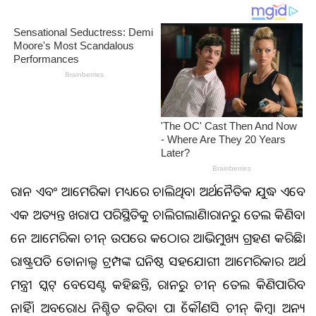
ଇରାନ ଏବଂ ଆମେରିକା ମଧ୍ୟରେ ଚାଲିଥିବା ଅର୍ଥନୈତିକ ଯୁଦ୍ଧ ଏବେ
ଏକ ଅତ୍ୟନ୍ତ ଖରାପ ପରିସ୍ଥିତିକୁ ଚାଲିଗଲାଣି।ଇରାନରୁ ତେଲ କିଣିବା
ନେଇ ଆମେରିକା ଚୀନ୍ ଉପରେ କଠୋର ଆଭିମୁଖ୍ୟ ଗ୍ରହଣ କରିଛି।
ରାଷ୍ଟ୍ରପତି ଡୋନାଲ୍ଡ ଟ୍ରମ୍ପଙ୍କ ଘନିଷ୍ଠ ସହଯୋଗୀ ଆମେରିକାର ଅର୍ଥ
ମନ୍ତ୍ରୀ ସ୍କଟ୍ ବେସେଣ୍ଟ କହିଛନ୍ତି, ଇରାନରୁ ଚୀନ୍ ତେଲ କିଣିପାରିବ
ନାହିଁ। ଅବରୋଧ ନିଶ୍ଚିତ କରିବା ପାଇଁ କୌଣସି ଚୀନ୍ କିମ୍ବା ଅନ୍ୟ