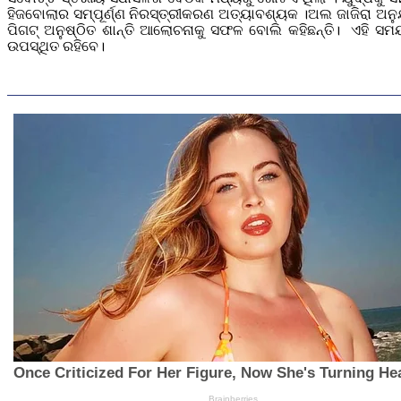
ହିଜବୋଲାର ସମ୍ପୂର୍ଣ୍ଣ ନିରସ୍ତ୍ରୀକରଣ ଅତ୍ୟାବଶ୍ୟକ ।ଅଲ ଜାଜିରା ଅନୁ
ପିଗଟ୍ ଅନୁଷ୍ଠିତ ଶାନ୍ତି ଆଲୋଚନାକୁ ସଫଳ ବୋଲି କହିଛନ୍ତି। ଏହି
ଉପସ୍ଥିତ ରହିବେ।