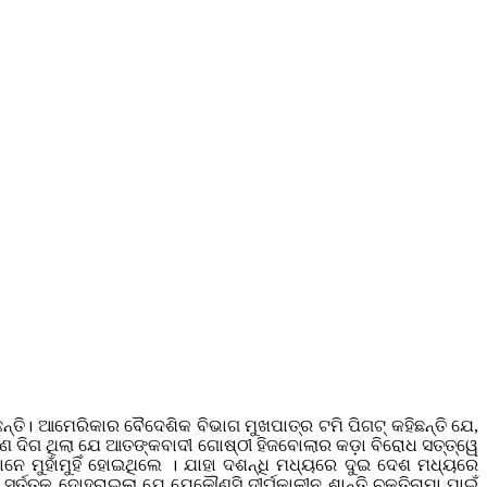
୍ତି। ଆମେରିକାର ବୈଦେଶିକ ବିଭାଗ ମୁଖପାତ୍ର ଟମି ପିଗଟ୍ କହିଛନ୍ତି ଯେ,
୍ଣ ଦିଗ ଥିଲା ଯେ ଆତଙ୍କବାଦୀ ଗୋଷ୍ଠୀ ହିଜବୋଲାର କଡ଼ା ବିରୋଧ ସତ୍ତ୍ୱେ
ମୁହାଁମୁହିଁ ହୋଇଥିଲେ । ଯାହା ଦଶନ୍ଧି ମଧ୍ୟରେ ଦୁଇ ଦେଶ ମଧ୍ୟରେ
ର୍ତ୍ତକୁ ଦୋହରାଇଲା ଯେ ଯେକୌଣସି ଦୀର୍ଘକାଳୀନ ଶାନ୍ତି ଚୁକ୍ତିନାମା ପାଇଁ