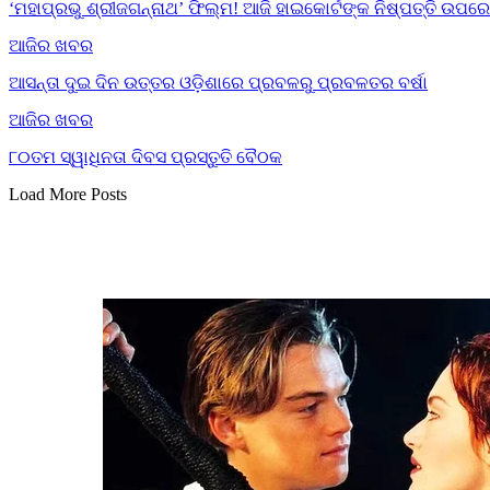
‘ମହାପ୍ରଭୁ ଶ୍ରୀଜଗନ୍ନାଥ’ ଫିଲ୍ମ! ଆଜି ହାଇକୋର୍ଟଙ୍କ ନିଷ୍ପତ୍ତି ଉପ
ଆଜିର ଖବର
ଆସନ୍ତା ଦୁଇ ଦିନ ଉତ୍ତର ଓଡ଼ିଶାରେ ପ୍ରବଳରୁ ପ୍ରବଳତର ବର୍ଷା
ଆଜିର ଖବର
୮୦ତମ ସ୍ୱାଧିନତା ଦିବସ ପ୍ରସ୍ତୁତି ବୈଠକ
Load More Posts