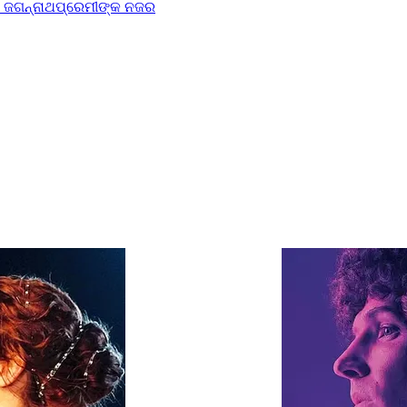
ରେ ଜଗନ୍ନାଥପ୍ରେମୀଙ୍କ ନଜର