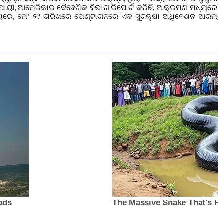
ଯାୟୀ, ଆମେରିକାର ବୈଦେଶିକ ବିଭାଗ ରିପୋର୍ଟ କରିଛି, ଆକ୍ରମଣ ମଧ୍ୟରେ ଇ
 ସମୟରେ, ମେ’ ୨୯ ତାରିଖରେ ପେଣ୍ଟାଗନରେ ଏକ ସୁରକ୍ଷା ଅଧିବେଶନ ଆ