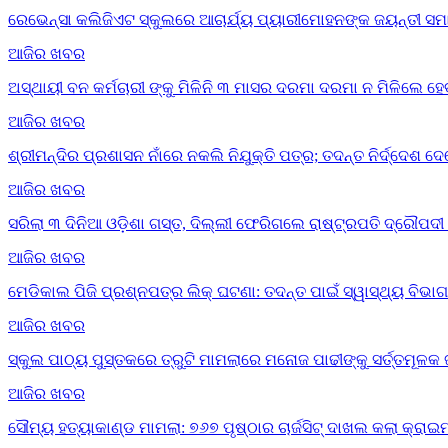
ରେଭେନ୍ସା କଲିଜିଏଟ ସ୍କୁଲରେ ଆଚାର୍ଯ୍ୟ ପ୍ୟାରୀମୋହନଙ୍କ ଜୟନ୍ତୀ ସମ
ଆଜିର ଖବର
ଅସ୍ଥାୟୀ ବନ କର୍ମଚାରୀ ଙ୍କୁ ମିଳିନି ୩ ମାସର ଦରମା ଦରମା ନ ମିଳିଲେ ହ
ଆଜିର ଖବର
ଶ୍ରୀମନ୍ଦିର ପ୍ରଶାସନ ନାଁରେ ନକଲି ନିଯୁକ୍ତି ପତ୍ର; ତଦନ୍ତ ନିର୍ଦ୍ଦେଶ 
ଆଜିର ଖବର
ସରିଲା ୩ ଦିନିଆ ଓଡ଼ିଶା ଗସ୍ତ, ଦିଲ୍ଲୀ ଫେରିଗଲେ ରାଷ୍ଟ୍ରପତି ଦ୍ରୌପଦୀ ମୁ
ଆଜିର ଖବର
ମେଡିକାଲ ପିଜି ପ୍ରଶ୍ନପତ୍ର ଲିକ୍ ଘଟଣା: ତଦନ୍ତ ପାଇଁ ସ୍ୱାସ୍ଥ୍ୟ ବିଭ
ଆଜିର ଖବର
ସ୍କୁଲ ପାଠ୍ୟ ପୁସ୍ତକରେ ତ୍ରୁଟି ମାମଲାରେ ମନୋଜ ପାଢୀଙ୍କୁ ସର୍ତ୍ତମୂଳକ 
ଆଜିର ଖବର
ସୌମ୍ୟ ହତ୍ୟାକାଣ୍ଡ ମାମଲା: ୭୬୭ ପୃଷ୍ଠାର ଚାର୍ଜସିଟ୍ ଦାଖଲ କଲା କ୍ରାଇମ