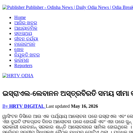
Publisher - Odisha News | Daily Odia News | Odia Brea
Home
ଆଜିର ଖବର
ଆଧ୍ୟାତ୍ମିକ
ସ୍ବାସ୍ଥ୍ୟ
ଜୀବନ ଚର୍ଯ୍ୟା
ମନୋରଂଜନ
ଖେଳ
ନିଯୁକ୍ତି ଖବର
ଭ୍ରମଣ
Reporters
ଇସ୍ରାଏଲ-ଲେବାନନ ଅସ୍ତ୍ରବିରତି ସମୟ ସୀମା ବଢ଼
By
HRTV DIGITAL
Last updated
May 16, 2026
ୱାସିଂଟନ ଡିସିରେ ଆଉ ଏକ ପର୍ଯ୍ୟାୟ ଆଲୋଚନା ପରେ ଇସ୍ରାଏଲ ଏବଂ ଲେବାନ
ଏହା ଦୁଇଟି ଫଳପ୍ରଦ ଦିନର ଆଲୋଚନା ପରେ ହୋଇଛି ଏବଂ ଏହା ପରେ ଜୁନ୍ ୨-
ସରକାରୀ ଲେବାନନ୍ ସରକାର ଶାନ୍ତି ଆଲୋଚନାରେ ସାମିଲ ହୋଇଥିଲେ । 
ସର୍ବୋଚ୍ଚ ସ୍ତରୀୟ ସିଧାସଳଖ ବୈଠକ ମଧ୍ୟରୁ ଗୋଟିଏ ଥିଲା । ଯୁଦ୍ଧକୁ ସମ୍