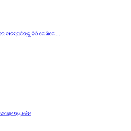
ରେ ବାଚସ୍ପତିଙ୍କୁ ଚିଠି ଲେଖିଲେ…
ମସ୍ତ ଓ୍ୱାର୍ଡେନ