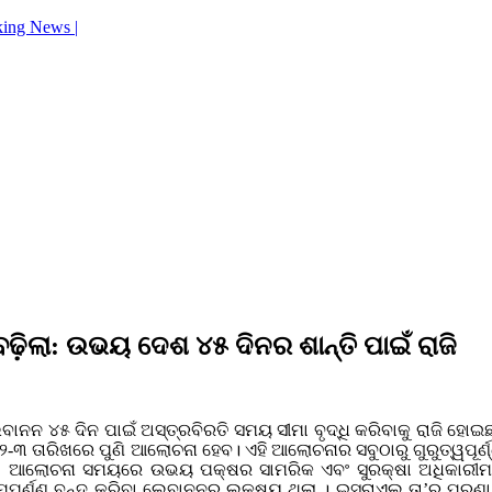
king News |
ିଲା: ଉଭୟ ଦେଶ ୪୫ ଦିନର ଶାନ୍ତି ପାଇଁ ରାଜି
ନ ୪୫ ଦିନ ପାଇଁ ଅସ୍ତ୍ରବିରତି ସମୟ ସୀମା ବୃଦ୍ଧି କରିବାକୁ ରାଜି ହୋଇଛନ
୩ ତାରିଖରେ ପୁଣି ଆଲୋଚନା ହେବ। ଏହି ଆଲୋଚନାର ସବୁଠାରୁ ଗୁରୁତ୍ୱପୂର୍ଣ
ଆଲୋଚନା ସମୟରେ ଉଭୟ ପକ୍ଷର ସାମରିକ ଏବଂ ସୁରକ୍ଷା ଅଧିକାରୀମାନେ 
ପୂର୍ଣ୍ଣ ବନ୍ଦ କରିବା ଲେବାନନର ଲକ୍ଷ୍ୟ ଥିଲା । ଇସ୍ରାଏଲ ତା’ର ପୁରୁଣା ସ