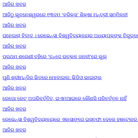
ଆଜିର ଖବର
ଆଜିଠୁ ଭୁବନେଶ୍ୱରରେ ୧୩ତମ ‘ବ୍ରିକ୍ସ’ ଶିକ୍ଷା ମନ୍ତ୍ରୀ ସମ୍ମିଳନୀ
ଆଜିର ଖବର
ଘନେଇଲା ବିବାଦ । ରେଭେନ୍ସା ବିଶ୍ୱବିଦ୍ୟାଳୟର ଅଧ୍ୟାପକଙ୍କ ବିରୁଦ୍ଧ
ଆଜିର ଖବର
ପ୍ରଥମ ଶ୍ରେଣୀ ବହିରେ ‘ବନ୍ଦେ ଉତ୍କଳ ଜନନୀ’ରେ ଭୁଲ୍‌
ଆଜିର ଖବର
ପୁଣି ଶ୍ରୀମନ୍ଦିର ଭିତରେ ମୋବାଇଲ: ଭିଡିଓ ଭାଇରାଲ
ଆଜିର ଖବର
ରେପୋ ରେଟ୍ ଅପରିବର୍ତ୍ତିତ, ଇଏମଆଇରେ କୌଣସି ପରିବର୍ତ୍ତନ ନାହିଁ
ଆଜିର ଖବର
ରେଭେନ୍ସା ବିଶ୍ୱବିଦ୍ୟାଳୟରେ ଏକାସାଙ୍ଗେ ଇସ୍ତଫା ଦେଲେ ହଷ୍ଟେଲର ସ
ଆଜିର ଖବର