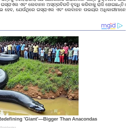
ସ୍ରାଏଲ ଏବଂ ଲେବାନନ ଅସ୍ତ୍ରବିରତି ବୃଦ୍ଧି କରିବାକୁ ରାଜି ହୋଇଛନ୍ତି।
ରମ୍ଭ ହେବ, ଯେଉଁଥିରେ ଇସ୍ରାଏଲ ଏବଂ ଲେବାନନ ଉଭୟର ଅଧିକାରୀମାନେ