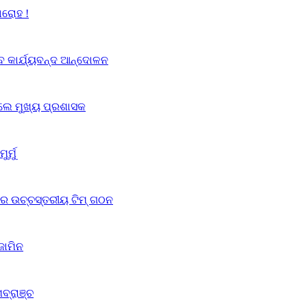
ାରୋହ !
େବ କାର୍ଯ୍ୟବନ୍ଦ ଆନ୍ଦୋଳନ
ଦେଲେ ମୁଖ୍ୟ ପ୍ରଶାସକ
ର୍ମୁ
ାଗର ଉଚ୍ଚସ୍ତରୀୟ ଟିମ୍ ଗଠନ
ଜାମିନ
ବ୍ରାଞ୍ଚ