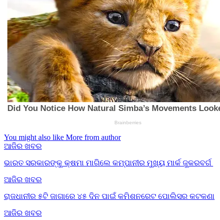
You might also like
More from author
ଆଜିର ଖବର
ଭାରତ ସରକାରଙ୍କୁ କ୍ଷମା ମାଗିଲେ କମ୍ପାନୀର ମୁଖ୍ୟ ମାର୍କ ଜୁକରବର୍ଗ
ଆଜିର ଖବର
ରାଜଧାନୀର ୫ଟି ଜାଗାରେ ୪୫ ଦିନ ପାଇଁ କମିଶନରେଟ ପୋଲିସର କଟକଣା
ଆଜିର ଖବର