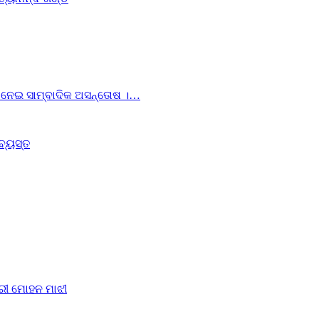
ୟା ନେଇ ସାମ୍ବାଦିକ ଅସନ୍ତୋଷ ।…
ବ୍ୟସ୍ତ
୍ରୀ ମୋହନ ମାଝୀ