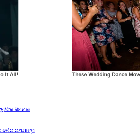
ଟ୍ରାଫିକ ସିଗନାଲ
 ବର୍ଷର ରଥଯାତ୍ରା