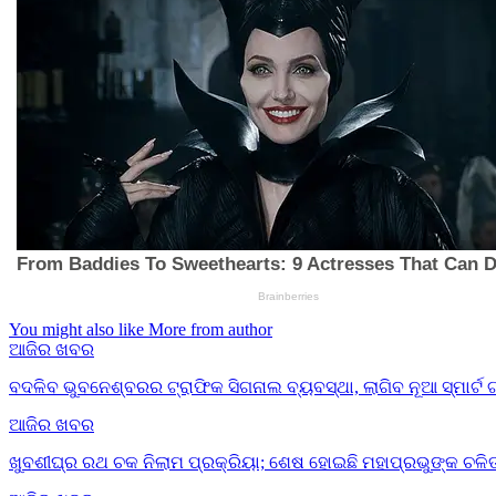
You might also like
More from author
ଆଜିର ଖବର
ବଦଳିବ ଭୁବନେଶ୍ବରର ଟ୍ରାଫିକ ସିଗନାଲ ବ୍ୟବସ୍ଥା, ଲାଗିବ ନୂଆ ସ୍ମାର୍ଟ 
ଆଜିର ଖବର
ଖୁବଶୀଘ୍ର ରଥ ଚକ ନିଲାମ ପ୍ରକ୍ରିୟା; ଶେଷ ହୋଇଛି ମହାପ୍ରଭୁଙ୍କ ଚଳିତ