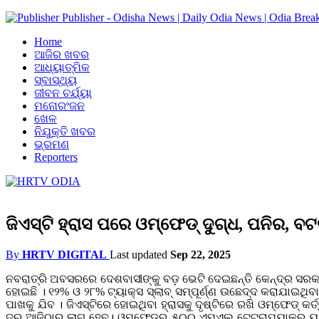
Publisher - Odisha News | Daily Odia News | Odia Brea
Home
ଆଜିର ଖବର
ଆଧ୍ୟାତ୍ମିକ
ସ୍ବାସ୍ଥ୍ୟ
ଜୀବନ ଚର୍ଯ୍ୟା
ମନୋରଂଜନ
ଖେଳ
ନିଯୁକ୍ତି ଖବର
ଭ୍ରମଣ
Reporters
ଜିଏସ୍‌ଟି ହ୍ରାସ ପରେ ଓମ୍‌ଫେଡ୍‌ ଦୁଗ୍ଧ, ପନିର, ବ
By
HRTV DIGITAL
Last updated
Sep 22, 2025
ନବରାତ୍ରି ଅବସରରେ ଦେଶବାସୀଙ୍କୁ ବଡ଼ ଭେଟି ଦେଇଛନ୍ତି କେନ୍ଦ୍ର ସରକାର 
ହୋଇଛି । ୧୨% ଓ ୨୮% ଟ୍ୟାକ୍ସ ସ୍ଲାବ୍ ସମ୍ପୂର୍ଣ୍ଣ ଉଛେଦ୍ଦ କରାଯାଇଥ
ପାଖକୁ ଯିବ । ଜିଏସ୍‌ଟିରେ ହୋଇଥିବା ହ୍ରାସକୁ ଦୃଷ୍ଟିରେ ରଖି ଓମ୍‌ଫେଡ୍‌ କର
ଦର ଆଜିଠାରୁ ଲାଗୁ ହେବ। ଓମ୍‌ଫେଡ୍‌ର ୫୦୦ ଏମ୍ଏଲ୍‌ ଟେଟ୍ରାପ୍ୟାକ୍‌ର ୟୁ