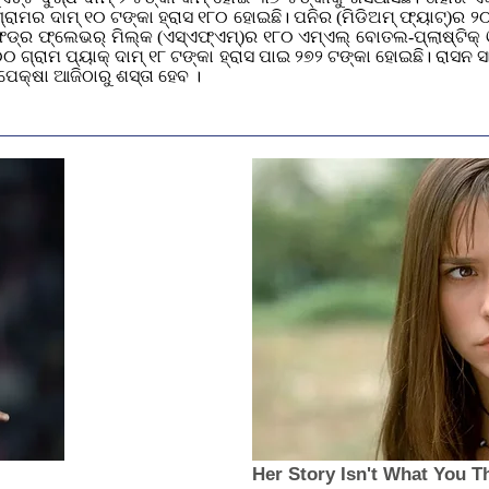
୍ରାମର ଦାମ୍‌ ୧୦ ଟଙ୍କା ହ୍ରାସ ୧୮୦ ହୋଇଛି। ପନିର (ମିଡିଅମ୍ ଫ୍ୟାଟ୍‌)ର ୨
ଡ୍‌ର ଫ୍ଲେଭର୍‌ ମିଲ୍କ (ଏସ୍‌ଏଫ୍‌ଏମ୍‌)ର ୧୮୦ ଏମ୍ଏଲ୍‌ ବୋତଲ-ପ୍ଲାଷ୍ଟିକ୍
୦ ଗ୍ରାମ ପ୍ୟାକ୍‌ ଦାମ୍‌ ୧୮ ଟଙ୍କା ହ୍ରାସ ପାଇ ୨୭୨ ଟଙ୍କା ହୋଇଛି। ରାସନ 
ାପେକ୍ଷା ଆଜିଠାରୁ ଶସ୍ତା ହେବ ।