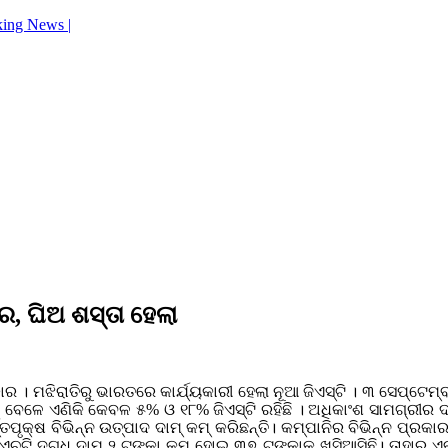
king News |
ଟର, ଘିଅ ଶସ୍ତା ହେଲା
। ମଝିରାତିରୁ ଭାରତରେ କାର୍ଯ୍ୟକାରୀ ହେଲା ନୂଆ ଜିଏସ୍‌ଟି । ୩ ସେପ୍ଟେମ୍
ିବା ବେଳେ ଏଣିକି କେବଳ ୫% ଓ ୧୮% ଜିଏସ୍‌ଟି ରହିଛି । ଅଧିକାଂଶ ସାମଗ୍ରୀ
୍ତ୍ତପୃକ୍ଷ ବିଭିନ୍ନ ଉତ୍ପାଦ ଦାମ୍‌ କମ୍ କରିଛନ୍ତି। କମ୍ପାନିର ବିଭିନ୍ନ ପ୍ରକାର
ଏଚ୍‌ଟି ଦୁଗ୍ଧ ଦାମ୍‌ ୨ ଟଙ୍କା କମ୍ ହୋଇ ୩୭ ଟଙ୍କାକୁ ଖସିଆସିଛି। ତାହାର ଏ