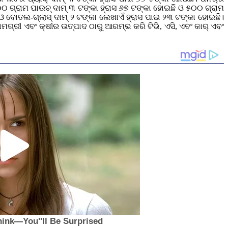
୦୦ ଗ୍ରାମ ପାଉଚ୍‌ ଦାମ୍‌ ୩ ଟଙ୍କା ହ୍ରାସ ୬୭ ଟଙ୍କା ହୋଇଛି ଓ ୫୦୦ ଗ୍ରାମ
 ଓ ବୋତଲ-ଗ୍ଲାସ୍‌ ଦାମ୍‌ ୨ ଟଙ୍କା ଲେଖାଏଁ ହ୍ରାସ ପାଇ ୨୩ ଟଙ୍କା ହୋଇଛି।
ସାମଗ୍ରୀ ଏବଂ କ୍ଷୀର ଉତ୍ପାଦ ଠାରୁ ଆରମ୍ଭ କରି ଟିଭି, ଏସି, ଏବଂ କାର୍ ଏବଂ