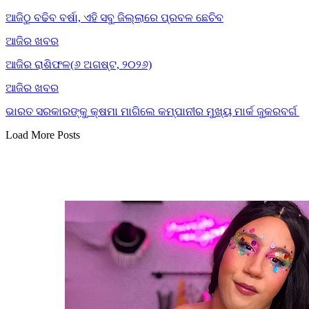
ଆଜିଠୁ ବଢିବ ବର୍ଷା, ଏହି ସବୁ ଜିଲ୍ଲାରେ ପ୍ରବଳ ଛେଚିବ
ଆଜିର ଖବର
ଆଜିର ରାଶିଫଳ(୬ ଅଗଷ୍ଟ, ୨୦୨୬)
ଆଜିର ଖବର
ଭାରତ ସରକାରଙ୍କୁ କ୍ଷମା ମାଗିଲେ କମ୍ପାନୀର ମୁଖ୍ୟ ମାର୍କ ଜୁକରବର୍ଗ
Load More Posts