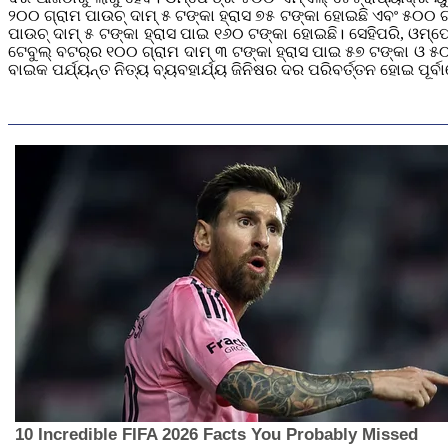
୨୦୦ ଗ୍ରାମ ପାଉଚ୍‌ ଦାମ୍‌ ୫ ଟଙ୍କା ହ୍ରାସ ୭୫ ଟଙ୍କା ହୋଇଛି ଏବଂ ୫୦୦ ଗ
ପାଉଚ୍‌ ଦାମ୍ ୫ ଟଙ୍କା ହ୍ରାସ ପାଇ ୧୬୦ ଟଙ୍କା ହୋଇଛି। ସେହିପରି, ଓମ୍‌ଫେ
ଟେବୁଲ୍‌ ବଟର୍‌ର ୧୦୦ ଗ୍ରାମ ଦାମ୍‌ ୩ ଟଙ୍କା ହ୍ରାସ ପାଇ ୫୭ ଟଙ୍କା ଓ ୫୦
ବାଇକ ପର୍ଯ୍ୟନ୍ତ ନିତ୍ୟ ବ୍ୟବହାର୍ଯ୍ୟ ଜିନିଷର ଦର ପରିବର୍ତ୍ତନ ହୋଇ ପୂର୍ବ