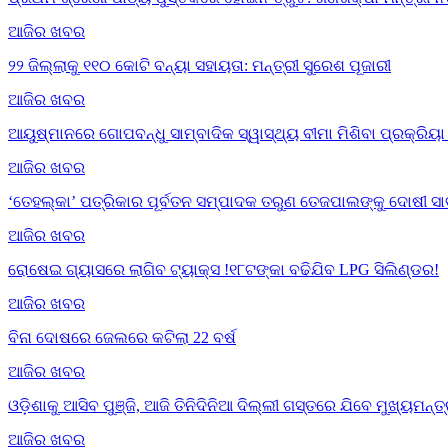
ଆଜିର ଖବର
୨୨ ଜିଲ୍ଲାକୁ ୧୧୦ କୋଟି ବନ୍ୟା ସହାୟତା: ମନ୍ତ୍ରୀ ସୁରେଶ ପୂଜାରୀ
ଆଜିର ଖବର
ଆୟୁଷ୍ମାନରେ ଗୋପବନ୍ଧୁ ସାମ୍ବାଦିକ ସ୍ୱାସ୍ଥ୍ୟ ବୀମା ମିଶିବା ପ୍ରକ୍ରି
ଆଜିର ଖବର
‘ତେହଲ୍‌କା’ ପତ୍ରିକାର ପୂର୍ବତନ ସମ୍ପାଦକ ତରୁଣ ତେଜପାଲଙ୍କୁ ଦୋଷୀ ସା
ଆଜିର ଖବର
ରୋଷେଇ ଗ୍ୟାସରେ ଲାଗିବ ଟ୍ୟାକ୍ସ !୧୮ଟଙ୍କା ବଢିଯିବ LPG ସିଲିଣ୍ଡର!
ଆଜିର ଖବର
ବିନା ଦୋଷରେ ଜେଲରେ କଟିଲା 22 ବର୍ଷ
ଆଜିର ଖବର
ଓଡ଼ିଶାକୁ ଆସିବ ପୁଞ୍ଜି, ଆଜି ତିନିଦିନିଆ ଦିଲ୍ଲୀ ଗସ୍ତରେ ଯିବେ ମୁଖ୍ୟମନ୍ତ
ଆଜିର ଖବର