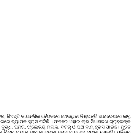
ବର, ଜିଏସ୍‌ଟି କାଉନସିଲ ବୈଠକରେ ହୋଇଥିବା ନିଷ୍ପତ୍ତି ସାରାଦେଶରେ ଲାଗୁ
ର ଦରରେ ବ୍ୟାପକ ହ୍ରାସ ଘଟିଛି । ଫଳରେ ଏହାର ଲାଭ ସିଧାସଳଖ ଗ୍ରାହକଙ୍କ
 ଦୁଗ୍ଧ, ପନିର, ଫ୍ଲେଭର୍‌ ମିଲ୍କ, ‌ବଟର୍‌ ଓ ଘିଅ ଦାମ୍‌ ହ୍ରାସ ପାଇଛି। ନୂତନ
କ ଲିଟର ପ୍ୟାକ୍‌ ଦାମ୍ ୩ ଟଙ୍କା ହ୍ରାସ ପାଇ ୬୭ ଟଙ୍କା ହୋଇଛି। ପନିର୍‌ର