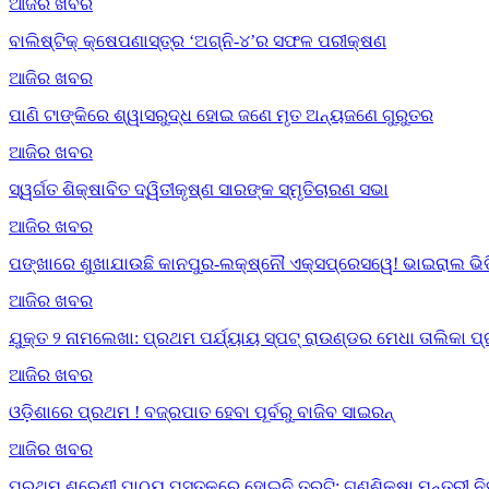
ଆଜିର ଖବର
ବାଲିଷ୍ଟିକ୍ କ୍ଷେପଣାସ୍ତ୍ର ‘ଅଗ୍ନି-୪’ର ସଫଳ ପରୀକ୍ଷଣ
ଆଜିର ଖବର
ପାଣି ଟାଙ୍କିରେ ଶ୍ୱାସରୁଦ୍ଧ ହୋଇ ଜଣେ ମୃତ ଅନ୍ୟଜଣେ ଗୁରୁତର
ଆଜିର ଖବର
ସ୍ୱର୍ଗତ ଶିକ୍ଷାବିତ ଦ୍ୱିତୀକୃଷ୍ଣ ସାରଙ୍କ ସ୍ମୃତିଚାରଣ ସଭା
ଆଜିର ଖବର
ପଙ୍ଖାରେ ଶୁଖାଯାଉଛି କାନପୁର-ଲକ୍ଷ୍ନୌ ଏକ୍ସପ୍ରେସୱେ! ଭାଇରାଲ ଭିଡି
ଆଜିର ଖବର
ଯୁକ୍ତ ୨ ନାମଲେଖା: ପ୍ରଥମ ପର୍ଯ୍ୟାୟ ସ୍ପଟ୍ ରାଉଣ୍ଡର ମେଧା ତାଲିକା ପ
ଆଜିର ଖବର
ଓଡ଼ିଶାରେ ପ୍ରଥମ ! ବଜ୍ରପାତ ହେବା ପୂର୍ବରୁ ବାଜିବ ସାଇରନ୍
ଆଜିର ଖବର
ପ୍ରଥମ ଶ୍ରେଣୀ ପାଠ୍ୟ ପୁସ୍ତକରେ ହୋଇନି ତ୍ରୁଟି: ଗଣଶିକ୍ଷା ମନ୍ତ୍ରୀ ନ