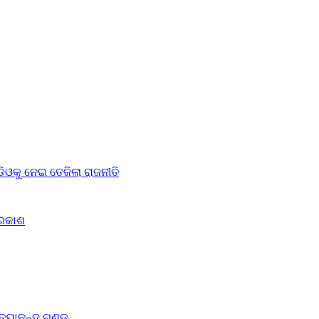
ଓକୁ ନେଇ ତେଜିଲା ରାଜନୀତି
୍ରକାଶ
ିତ୍ୟାନନ୍ଦ ଗଣ୍ଡ