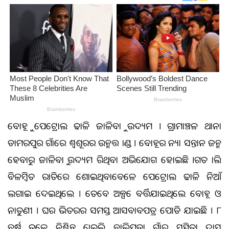
ବୋହୂକୁ ପେଟ୍ରୋଲ ଢାଳି ଜାଳିବାକୁ ଉଦ୍ୟମ । ଗ୍ରାମାଞ୍ଚଳ ଥାନା
ଡାମରପୁର ଗାଁରେ ଶ୍ୱଶୂରର ଉନ୍ମତ୍ତ କାଣ୍ଡ । ବୋହୂର କନ୍ୟା ସନ୍ତାନ ଜନ୍ମ
ହେବାରୁ ଜାଳିବାକୁ ଉଦ୍ୟମ କରିଥିବା ଅଭିଯୋଗ ହୋଇଛି ।ଗତ କାଲି
ବିଳମ୍ବିତ ରାତିରେ ଶୋଇଥିବାବେଳେ ପେଟ୍ରୋଲ ଢାଳି ନିଆଁ
ଲଗାଇ ଦେଇଥିଲେ । ତେବେ ଅଳ୍ପକେ ବର୍ତ୍ତିଯାଇଥିଲେ ବୋହୂ ଓ
ନାତୁଣୀ । ଘର ଭିତରର ସମସ୍ତ ଆସବାବପତ୍ର ପୋଡି ଯାଇଛି । ୮
ବର୍ଷ ତଳେ ନିଶ୍ଚିନ୍ତ କୋଇଲି ବାଲିପଡ଼ା ଗାଁର ସସ୍ମିତା ଦାସ