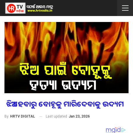
ଝିଅ ହେବାରୁ ବୋହୂକୁ ମାରିଦେବାକୁ ଉଦ୍ୟମ
Last updated
Jan 23, 2026
By
HRTV DIGITAL