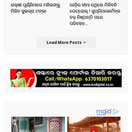
ରାକ୍ଷୀ ପୂର୍ଣ୍ଣିମାରେ ମହିଳାଙ୍କୁ
ଗାଡ଼ିର ବୀମା ନଥିଲେ ମିଳିବନି
ମିଳିବ ସୁଭଦ୍ରା ଟଙ୍କା
ପେଟ୍ରୋଲ୍ ! ସୁପ୍ରିମକୋର୍ଟଙ୍କ
ବଡ଼ ନିଷ୍ପତ୍ତି ପରେ
ପରିବହନ…
Load More Posts