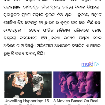
ପଟ୍ଟାମୁଣ୍ଡାଇ ଡାମରପୁର ଗାଁର ସୁଶାନ୍ତ ରାୟଙ୍କୁ ବିବାହ କରିଥିଲେ ।
ସୁଶାନ୍ତଙ୍କର ପ୍ରଥମ ପତ୍ନୀଙ୍କ ଦୁଇଟି ଝିଅ ଥିଲା । ଦ୍ଵିତୀୟ ପତ୍ନୀଙ୍କ
ଗୋଟିଏ ଝିଅ ହେବାରୁ ତାକୁ ବାରମ୍ବାର ଶ୍ବଶୁର ଘର ଲୋକ ନିର୍ଯାତନା
ଦେଉଥିଲେ । ତେବେ ପୀଡିତ ମହିଳାଙ୍କ ପରିବାରେ ଲୋକେ
ଶ୍ୱଶୂରଙ୍କ ବିରୋଧରେ ଝିଅକୁ ହତ୍ୟା ଉଦ୍ୟମ କରିଥିବା ନେଇ
ଅଭିଯୋଗ ଆଣିଛନ୍ତି । ଅଭିଯୋଗ ଆଧାରରେ ପୋଲିସ ଏକ ମାମଲା
ରୁଜୁ କରି ତଦନ୍ତ ଆରମ୍ଭ କରିଛି ।