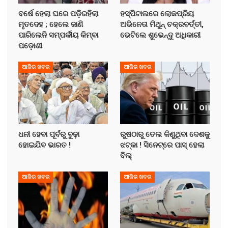
ବର୍ଷେ ହେଲା ଘରେ ପଡ଼ିରହିଲା
ହସ୍ପିଟାଲରେ ଲୋକପ୍ରିୟ
ମୃତଦେହ ; ହେଲେ ଜାଣି
ଅଭିନେତା ମିଥୁନ୍ ଚକ୍ରବର୍ତ୍ତୀ,
ପାରିଲେନି ସମ୍ପର୍କୀୟ କିମ୍ବା
ଭେଟିଲେ ଶୁଭେନ୍ଦୁ ଅଧିକାରୀ
ପଡ଼ୋଶୀ
ଆଜିର ଖବର
ଆଜିର ଖବର
ଧନୀ ହେବା ପୂର୍ବରୁ ବୁଢ଼ା
ରୁଷଠାରୁ ତେଲ କିଣୁଥିବା ଦେଶକୁ
ହୋଇଯିବ ଭାରତ !
ଝଟ୍‌କା ! ସିନେଟ୍‌ରେ ପାସ୍ ହେଲା
ବିଲ୍
ଆଜିର ଖବର
ଆଜିର ଖବର