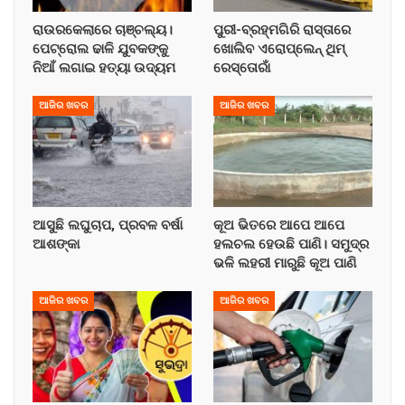
ରାଉରକେଲାରେ ଚାଞ୍ଚଲ୍ୟ।
ପୁରୀ-ବ୍ରହ୍ମଗିରି ରାସ୍ତାରେ
ପେଟ୍ରୋଲ ଢାଳି ଯୁବକଙ୍କୁ
ଖୋଲିବ ଏରୋପ୍ଲେନ୍‌ ଥିମ୍‌
ନିଆଁ ଲଗାଇ ହତ୍ୟା ଉଦ୍ୟମ
ରେସ୍ତୋରାଁ
ଆଜିର ଖବର
ଆଜିର ଖବର
ଆସୁଛି ଲଘୁଚାପ, ପ୍ରବଳ ବର୍ଷା
କୂଅ ଭିତରେ ଆପେ ଆପେ
ଆଶଙ୍କା
ହଲଚଲ ହେଉଛି ପାଣି। ସମୁଦ୍ର
ଭଳି ଲହରୀ ମାରୁଛି କୂଅ ପାଣି
ଆଜିର ଖବର
ଆଜିର ଖବର