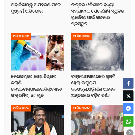
ନାବାଳିକାଙ୍କୁ ଅପହରଣ ପରେ
ଉତ୍ତର ଓଡ଼ିଶାରେ ବନ୍ୟା
ଦୁଷ୍କର୍ମ ଅଭିଯୋଗ
ସମ୍ଭାବନା, ଯେକୌଣସି ସ୍ଥିତିର
ମୁକାବିଲା ପାଇଁ ସରକାର
ପ୍ରସ୍ତୁତ
ଆଜିର ଖବର
ଆଜିର ଖବର
କେରଳମ୍‌ରେ କାୟା ବିସ୍ତାର
ବଙ୍ଗୋପସାଗରରେ ସୃଷ୍ଟି
କଲାଣି
ହେଲା ଲଘୁଚାପ
ଲେପ୍ଟୋସ୍ପାଇରୋସିସ୍;୧୩୫୨
କ୍ଷେତ୍ର,ଓଡ଼ିଶାର ଅନେକ
ସଂକ୍ରମିତ, ୫୮ ମୃତ
ଅଞ୍ଚଳରେ ବଢ଼ିବ ବର୍ଷା!
ଆଜିର ଖବର
ଆଜିର ଖବର