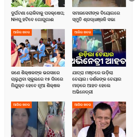
ଦୁର୍ଘଟଣା ରୋକିବାକୁ ପଦକ୍ଷେପ;
ସମାଜସେବୀଙ୍କ ବିୟୋଗରେ
NHରୁ ହଟିବେ ଗୋରୁଗାଈ
ସ୍ମୁତି ଶ୍ରଦ୍ଧାଞ୍ଜଳି ସଭା
ଆଜିର ଖବର
ଆଜିର ଖବର
ଜଣେ ଶିକ୍ଷକଙ୍କ ଭରସାରେ
ଯାତ୍ରା ମଞ୍ଚରେ ଉଡ଼ିଲା
ଚାଲୁଥିବା ସ୍କୁଲରେ ୧୫ ଦିନରେ
ଚେୟାର। ଦର୍ଶକଙ୍କ ଚେୟାର
ନିଯୁକ୍ତ ହେବେ ନୂଆ ଶିକ୍ଷକ
ମାଡ଼ରେ ଆହତ ହେଲେ
ଅଭିନେତ୍ରୀ
ଆଜିର ଖବର
ଆଜିର ଖବର