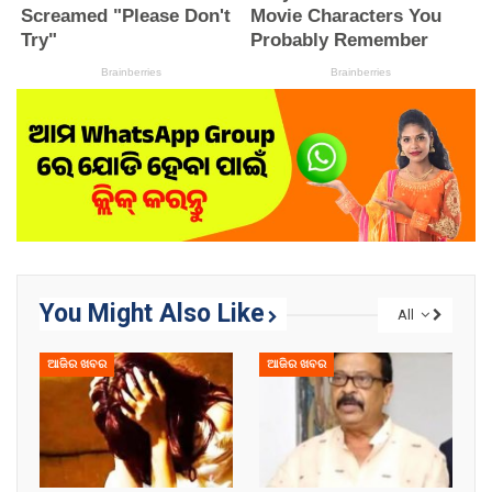
You Might Also Like
All
ଆଜିର ଖବର
ଆଜିର ଖବର