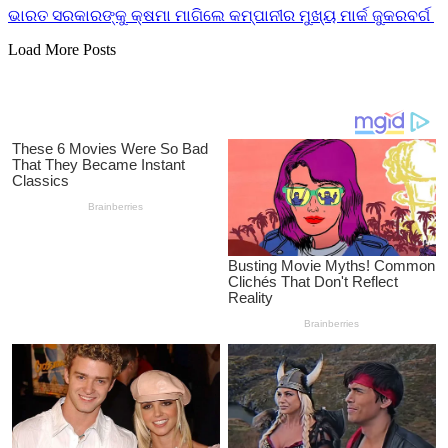
ଭାରତ ସରକାରଙ୍କୁ କ୍ଷମା ମାଗିଲେ କମ୍ପାନୀର ମୁଖ୍ୟ ମାର୍କ ଜୁକରବର୍ଗ
Load More Posts