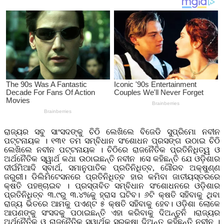
ରାଜ୍ୟର ସବୁ ସାଂସଦଙ୍କୁ ଚିଠି ଲେଖିଲେ ବିଜେଡି ସୁପ୍ରିମୋ ନବୀନ
ପଟ୍ଟନାୟକ । ୧୩୧ ତମ ସମ୍ବିଧାନ ସଂଶୋଧନ ପ୍ରସଙ୍ଗ ଉଠାଇ ଚିଠି
ଲେଖିଲେ ନବୀନ ପଟ୍ଟନାୟକ । ଚିଠିରେ ରାଜନୈତିକ ପ୍ରତିନିଧିତ୍ୱ ଓ
ଅର୍ଥନୈତିକ ସ୍ୱାର୍ଥ କଥା ଉଠାଇଛନ୍ତି ନବୀନ ।ସେ କହିଛନ୍ତି ଯେ ଓଡ଼ିଶାର
ଦୀର୍ଘମିଆଦି ସ୍ବାର୍ଥ, ସମାନୁପାତିକ ପ୍ରତିନିଧିତ୍ବ, ଗୌରବ ଅକ୍ଷୁଣ୍ଣ
ଜରୁରୀ। ଡିଲିମିଟେସନରେ ପ୍ରତିନିଧିତ୍ବ ହାର କମିବା ଜାତୀୟସ୍ତରରେ
କ୍ଷତି ପହଞ୍ଚାଇବ । ପ୍ରସ୍ତାବିତ ସମ୍ବିଧାନ ସଂଶୋଧନରେ ଓଡ଼ିଶାର
ପ୍ରତିନିଧିତ୍ବ ୩.୯ରୁ ୩.୪%କୁ ହ୍ରାସ ଘଟିବ। ୬ଟି କ୍ଷତି ସହିବାକୁ ଥିବା
ରାଜ୍ୟ ଭିତରେ ଆମକୁ ପଏଣ୍ଟ ୫ କ୍ଷତି ସହିବାକୁ ହେବ। ଓଡ଼ିଶା ଲୋକେ
ଆପଣଙ୍କୁ ସଂସଦକୁ ପଠାଇଛନ୍ତି ଏହା କରିବାକୁ ଦିଅନ୍ତୁନି ।ରାଜ୍ୟର
ଅର୍ଥନୈତିକ ଓ ରାଜନୈତିକ ସ୍ୱାର୍ଥକୁ ସୁରକ୍ଷା ଦିଅନ୍ତୁ କହିଛନ୍ତି ନବୀନ ।