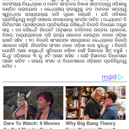
ଜନସଂଖ୍ୟା ନିୟନ୍ତ୍ରଣ ଓ ମାନବ ସମ୍ବଳର ବିକାଶ ସତ୍ତତ୍ତ୍ୱେ ଓଡିଶାକୁ
ଦଣ୍ଡିତ କରାନଯାଉ । କେନ୍ଦ୍ରୀୟ ରାଜସ୍ୱକୁ ବଡ ଅବଦାନ ସତ୍ତ୍ୱେ
ସ୍ୱତନ୍ତ୍ର ରାଜ୍ୟପାହ୍ୟା ଦାବି ପୂରଣ ହୋଇନି । ଯଦି ଓଡିଶାର
ପ୍ରତିନିଧିତ୍ୱ କମୁନି ତାହାଲେ ସଂଶୋଧନକୁ ସମର୍ଥନ ଉଚିତ । ଅନ୍ୟପଟେ ଡି
ଲିମିଟେସନ ପ୍ରସଙ୍ଗରେ ପ୍ରତିକ୍ରିୟା ରଖିଛନ୍ତି ବିଜେଡି ବିଧାୟକ ଅରୁଣ
ସାହୁ । ସେ କହିଛନ୍ତି ରିପୋର୍ଟ ଅନୁସାରେ ବର୍ତ୍ତମାନ ଉତ୍ତର ପ୍ରଦେଶ,
ବିହାର, ମଧ୍ୟପ୍ରଦେଶ ପରି ରାଜ୍ୟ ଲାଭବାନ ହେଉଥିବା ବେଳେ ଓଡ଼ିଶା
କ୍ଷତି ସହିବ । ୨୦ ବିଜେପି ସାଂସଦଙ୍କ ସହାୟତାରେ କେନ୍ଦ୍ରରେ ବିଜେପି
ସରକାର ଗଢ଼ିଛି ।ବିଜେପିର ସାଂସଦ ମାନେ ଓଡ଼ିଶା କଥା କୁହନ୍ତୁ । ବିଜେପି
ଯେଉଁଠି ଆଶା କରୁଛନ୍ତି ସୁବିଧାରେ ରହିବେ ସେହି ହିସାବରେ ସିଟ୍ ବଢୁଛି ।
କିନ୍ତୁ ଓଡ଼ିଶାରେ ୩ ରୁ ୪ଟି ଆସନ ଖସିବ । ସେହି ହିସାବରେ ବିଧାନସଭା
ଆସନ କମିବ । ଉଭୟ ସଂସଦ ଓ ବିଧାନସଭାର ଓଡ଼ିଶାର ପ୍ରତିନିଧିତ୍ୱ
କମିବ ।