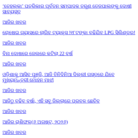
‘ତେହଲ୍‌କା’ ପତ୍ରିକାର ପୂର୍ବତନ ସମ୍ପାଦକ ତରୁଣ ତେଜପାଲଙ୍କୁ ଦୋଷୀ
ସାବ୍ୟସ୍ତ
ଆଜିର ଖବର
ରୋଷେଇ ଗ୍ୟାସରେ ଲାଗିବ ଟ୍ୟାକ୍ସ !୧୮ଟଙ୍କା ବଢିଯିବ LPG ସିଲିଣ୍ଡର!
ଆଜିର ଖବର
ବିନା ଦୋଷରେ ଜେଲରେ କଟିଲା 22 ବର୍ଷ
ଆଜିର ଖବର
ଓଡ଼ିଶାକୁ ଆସିବ ପୁଞ୍ଜି, ଆଜି ତିନିଦିନିଆ ଦିଲ୍ଲୀ ଗସ୍ତରେ ଯିବେ
ମୁଖ୍ୟମନ୍ତ୍ରୀ ମୋହନ ମାଝୀ
ଆଜିର ଖବର
ଆଜିଠୁ ବଢିବ ବର୍ଷା, ଏହି ସବୁ ଜିଲ୍ଲାରେ ପ୍ରବଳ ଛେଚିବ
ଆଜିର ଖବର
ଆଜିର ରାଶିଫଳ(୬ ଅଗଷ୍ଟ, ୨୦୨୬)
ଆଜିର ଖବର