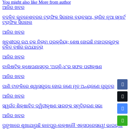
You might also like
More from author
ଆଜିର ଖବର
ବଦଳିବ ଭୁବନେଶ୍ବରର ଟ୍ରାଫିକ ସିଗନାଲ ବ୍ୟବସ୍ଥା, ଲାଗିବ ନୂଆ ସ୍ମାର୍ଟ
ଟ୍ରାଫିକ ସିଗନାଲ
ଆଜିର ଖବର
ଖୁବଶୀଘ୍ର ରଥ ଚକ ନିଲାମ ପ୍ରକ୍ରିୟା; ଶେଷ ହୋଇଛି ମହାପ୍ରଭୁଙ୍କ
ଚଳିତ ବର୍ଷର ରଥଯାତ୍ରା
ଆଜିର ଖବର
ବାଲିଷ୍ଟିକ୍ କ୍ଷେପଣାସ୍ତ୍ର ‘ଅଗ୍ନି-୪’ର ସଫଳ ପରୀକ୍ଷଣ
ଆଜିର ଖବର
ପାଣି ଟାଙ୍କିରେ ଶ୍ୱାସରୁଦ୍ଧ ହୋଇ ଜଣେ ମୃତ ଅନ୍ୟଜଣେ ଗୁରୁତର
ଆଜିର ଖବର
ସ୍ୱର୍ଗତ ଶିକ୍ଷାବିତ ଦ୍ୱିତୀକୃଷ୍ଣ ସାରଙ୍କ ସ୍ମୃତିଚାରଣ ସଭା
ଆଜିର ଖବର
ପଙ୍ଖାରେ ଶୁଖାଯାଉଛି କାନପୁର-ଲକ୍ଷ୍ନୌ ଏକ୍ସପ୍ରେସୱେ! ଭାଇରାଲ