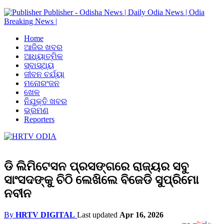
Publisher - Odisha News | Daily Odia News | Odia
Breaking News |
Home
ଆଜିର ଖବର
ଆଧ୍ୟାତ୍ମିକ
ସ୍ବାସ୍ଥ୍ୟ
ଜୀବନ ଚର୍ଯ୍ୟା
ମନୋରଂଜନ
ଖେଳ
ନିଯୁକ୍ତି ଖବର
ଭ୍ରମଣ
Reporters
ଡି ଲିମିଟେସନ ପ୍ରସଙ୍ଗରେ ରାଜ୍ୟର ସବୁ
ସାଂସଦଙ୍କୁ ଚିଠି ଲେଖିଲେ ବିଜେଡି ସୁପ୍ରିମୋ
ନବୀନ
By
HRTV DIGITAL
Last updated
Apr 16, 2026