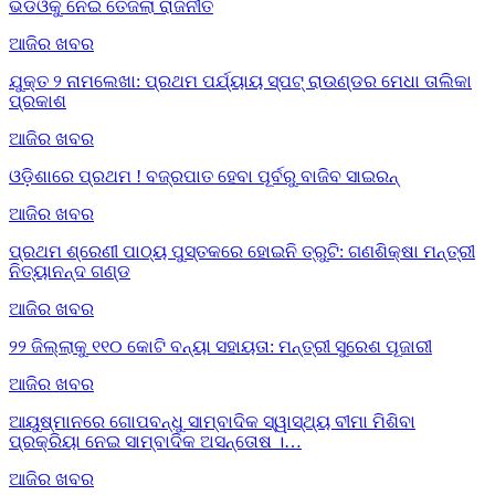
ଭିଡିଓକୁ ନେଇ ତେଜିଲା ରାଜନୀତି
ଆଜିର ଖବର
ଯୁକ୍ତ ୨ ନାମଲେଖା: ପ୍ରଥମ ପର୍ଯ୍ୟାୟ ସ୍ପଟ୍ ରାଉଣ୍ଡର ମେଧା ତାଲିକା
ପ୍ରକାଶ
ଆଜିର ଖବର
ଓଡ଼ିଶାରେ ପ୍ରଥମ ! ବଜ୍ରପାତ ହେବା ପୂର୍ବରୁ ବାଜିବ ସାଇରନ୍
ଆଜିର ଖବର
ପ୍ରଥମ ଶ୍ରେଣୀ ପାଠ୍ୟ ପୁସ୍ତକରେ ହୋଇନି ତ୍ରୁଟି: ଗଣଶିକ୍ଷା ମନ୍ତ୍ରୀ
ନିତ୍ୟାନନ୍ଦ ଗଣ୍ଡ
ଆଜିର ଖବର
୨୨ ଜିଲ୍ଲାକୁ ୧୧୦ କୋଟି ବନ୍ୟା ସହାୟତା: ମନ୍ତ୍ରୀ ସୁରେଶ ପୂଜାରୀ
ଆଜିର ଖବର
ଆୟୁଷ୍ମାନରେ ଗୋପବନ୍ଧୁ ସାମ୍ବାଦିକ ସ୍ୱାସ୍ଥ୍ୟ ବୀମା ମିଶିବା
ପ୍ରକ୍ରିୟା ନେଇ ସାମ୍ବାଦିକ ଅସନ୍ତୋଷ ।…
ଆଜିର ଖବର