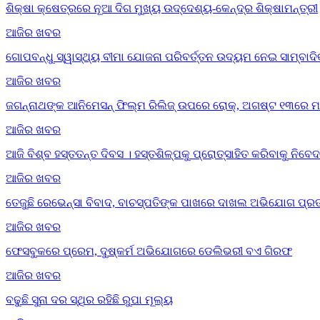
ଶିକ୍ଷା କ୍ଷେତ୍ରରେ ନୂଆ ଦିଗ ମୁଖ୍ୟ ଉଦ୍ଦେଶ୍ୟ-କେନ୍ଦ୍ର ଶିକ୍ଷାମନ୍ତ୍ରୀ
ଆଜିର ଖବର
ଗୋପବନ୍ଧୁ ସ୍ୱାସ୍ଥ୍ୟ ବୀମା ଯୋଜନା ପରିବର୍ତ୍ତନ ଉଦ୍ୟମ ନେଇ ସାମ୍ବ
ଆଜିର ଖବର
ଜଗନ୍ନାଥଙ୍କ ଆନିମେସନ୍ ଫିଲ୍ମ ରିଲିଜ୍ ଉପରେ ରୋକ୍, ଅଗଷ୍ଟ ୧୩ରେ ମାମ
ଆଜିର ଖବର
ଆଜି ବିଶ୍ବ ହସ୍ତତନ୍ତ ଦିବସ । ହସ୍ତଶିଳ୍ପକୁ ପ୍ରୋତ୍ସାହିତ କରିବାକୁ ନି
ଆଜିର ଖବର
ତେଜୁଛି ରେଭେନ୍ସା ବିବାଦ, ବାଚସ୍ପତିଙ୍କ ପାଖରେ ଦାଖଲ ଅଭିଯୋଗ ପ୍ରତ
ଆଜିର ଖବର
ଫେସବୁକରେ ପ୍ରେମ, ଦୁଷ୍କର୍ମ ଅଭିଯୋଗରେ ଡେଲିଭରୀ ବଏ ଗିରଫ
ଆଜିର ଖବର
ବଢୁଛି ସୁନା ଦର ସ୍ଥିର ରହିଛି ରୁପା ମୂଲ୍ୟ