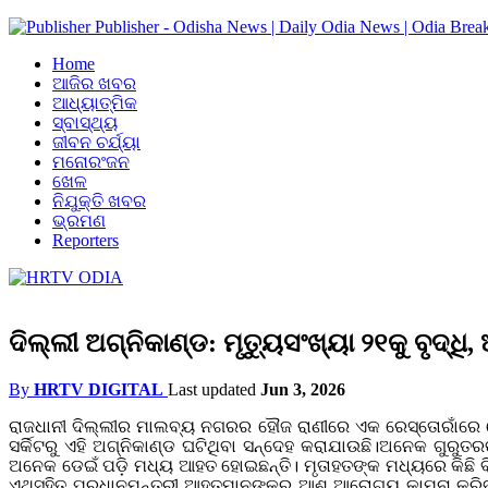
Publisher - Odisha News | Daily Odia News | Odia Brea
Home
ଆଜିର ଖବର
ଆଧ୍ୟାତ୍ମିକ
ସ୍ବାସ୍ଥ୍ୟ
ଜୀବନ ଚର୍ଯ୍ୟା
ମନୋରଂଜନ
ଖେଳ
ନିଯୁକ୍ତି ଖବର
ଭ୍ରମଣ
Reporters
ଦିଲ୍ଲୀ ଅଗ୍ନିକାଣ୍ଡ: ମୃତ୍ୟୁସଂଖ୍ୟା ୨୧କୁ ବୃଦ୍
By
HRTV DIGITAL
Last updated
Jun 3, 2026
ରାଜଧାନୀ ଦିଲ୍ଲୀର ମାଲବ୍ୟ ନଗରର ହୌଜ ରାଣୀରେ ଏକ ରେସ୍ତୋରାଁରେ ହୋଇ
ସର୍କିଟରୁ ଏହି ଅଗ୍ନିକାଣ୍ଡ ଘଟିଥିବା ସନ୍ଦେହ କରାଯାଉଛି।ଅନେକ ଗୁରୁ
ଅନେକ ଡେଇଁ ପଡ଼ି ମଧ୍ୟ ଆହତ ହୋଇଛନ୍ତି। ମୃତାହତଙ୍କ ମଧ୍ୟରେ କିଛି ବି
ଏଥିସହିତ ପ୍ରଧାନମନ୍ତ୍ରୀ ଆହତମାନଙ୍କର ଆଶୁ ଆରୋଗ୍ୟ କାମନା କରିବା 