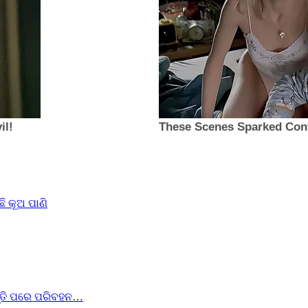
 କୂଅ ପାଣି
ପତ୍ତି ପରେ ପରିବହନ…