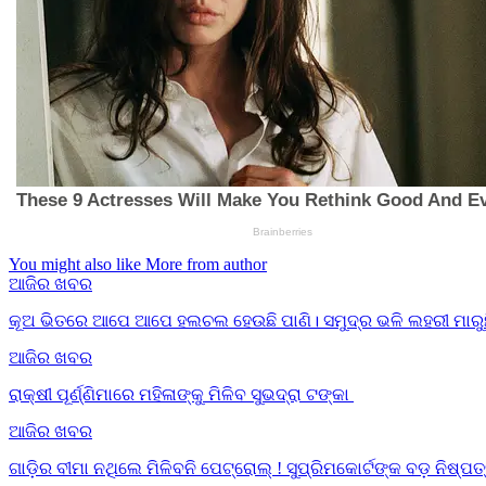
You might also like
More from author
ଆଜିର ଖବର
କୂଅ ଭିତରେ ଆପେ ଆପେ ହଲଚଲ ହେଉଛି ପାଣି। ସମୁଦ୍ର ଭଳି ଲହରୀ ମାରୁଛି
ଆଜିର ଖବର
ରାକ୍ଷୀ ପୂର୍ଣ୍ଣିମାରେ ମହିଳାଙ୍କୁ ମିଳିବ ସୁଭଦ୍ରା ଟଙ୍କା
ଆଜିର ଖବର
ଗାଡ଼ିର ବୀମା ନଥିଲେ ମିଳିବନି ପେଟ୍ରୋଲ୍ ! ସୁପ୍ରିମକୋର୍ଟଙ୍କ ବଡ଼ ନିଷ୍