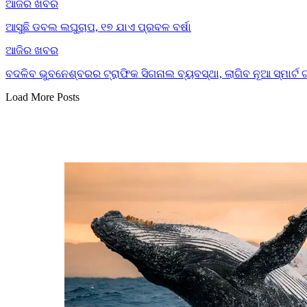
ଆଜିର ଖବର
ଆସୁଛି ଡବଲ ଲଘୁଚାପ, ୧୭ ଯାଏ ପ୍ରବଳ ବର୍ଷା
ଆଜିର ଖବର
ବଦଳିବ ଭୁବନେଶ୍ବରର ଟ୍ରାଫିକ ସିଗନାଲ ବ୍ୟବସ୍ଥା, ଲାଗିବ ନୂଆ ସ୍ମାର୍ଟ 
Load More Posts