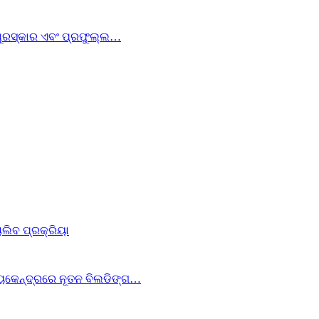
 ପୁରସ୍କାର ଏବଂ ପ୍ରଫୁଲ୍ଲ…
ାଲିବ ପ୍ରକ୍ରିୟା
୍ୟକେନ୍ଦ୍ରରେ ନୂତନ ବିଲଡିଙ୍ଗ…