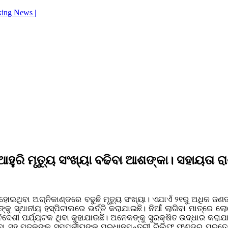
king News |
ଧି, ଆହୁରି ମୃତ୍ୟୁ ସଂଖ୍ୟା ବଢିବା ଆଶଙ୍କା। ସହାୟତ
ଥିବା ଅଗ୍ନିକାଣ୍ଡରେ ବଢୁଛି ମୃତ୍ୟୁ ସଂଖ୍ୟା। ଏଯାଏଁ ୨୧ରୁ ଅଧିକ ଜଣଙ
ତରଙ୍କୁ ସ୍ଥାନୀୟ ହସ୍ପିଟାଲରେ ଭର୍ତ୍ତି କରାଯାଇଛି। ନିଆଁ ଲାଗିବା ମାତ୍
ଦେଶୀ ପର୍ଯ୍ୟଟକ ଥିବା କୁହାଯାଉଛି। ଅନେକଙ୍କୁ ସୁରକ୍ଷିତ ଉଦ୍ଧାର କରାଯା
ସହ ମୃତକଙ୍କ ସମ୍ପର୍କୀୟଙ୍କୁ ପ୍ରଧାନମନ୍ତ୍ରୀ ରିଲିଫ୍‌ ଫଣ୍ଡରୁ ପ୍ରତ