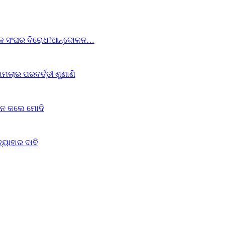
ାଦିକ ସଂଘର ବିରୋଧ!ଆନ୍ଦୋଳନ…
ଲାର ପରବର୍ତ୍ତୀ ଶୁଣାଣି
ବେଦନ କଲେ ମୋଦି
୍ୟାହାର ଦାବି