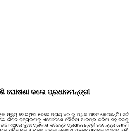
ା ରାଶି ଘୋଷଣା କଲେ ପ୍ରଧାନମନ୍ତ୍ରୀ
୍କ ମୃତ୍ୟୁ ହୋଇଥିବା ବେଳେ ପ୍ରାୟ ୪୦ ରୁ ଅଧିକ ଆହତ ହୋଇଛନ୍ତି। ସର୍ଟ
ରେ ଲୋକେ ଜୀବନ ବଞ୍ଚାଇବାକୁ ଏଣେତେଣେ ଦୌଡିବା ଆରମ୍ଭ କରିବା ସହ ତଳକୁ
ଇଛି।ଏଥିରେ ଦୁଃଖ ପ୍ରକାଶ କରିଛନ୍ତି ପ୍ରଧାନମନ୍ତ୍ରୀ ନରେନ୍ଦ୍ର ମୋଦି।
୍ୟେକ ପରିବାରକୁ ୨ ଲକ୍ଷ ଟଙ୍କା ଲେଖାଏ ଅନୁକମ୍ପାମୂଳକ ସହାୟତା ରାଶି