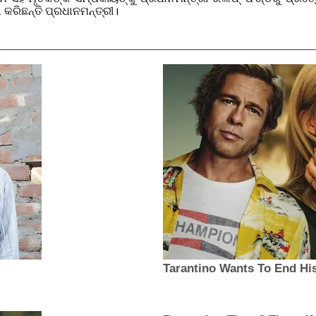
ରିଛନ୍ତି ପ୍ରଧାନମନ୍ତ୍ରୀ।