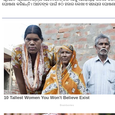
ଘୋଷଣା କରିଛନ୍ତି। ଆହତଙ୍କ ପାଇଁ ୫୦ ହଜାର ଲେଖାଏ ସହାୟତା ଘୋଷଣା କ