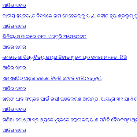
ଆଜିର ଖବର
ଜାତୀୟ ହସ୍ତତନ୍ତ ଦିବସରେ ରାମ ମେହେରଙ୍କୁ ସନ୍ଥ କବୀର ହ୍ୟାଣ୍ଡଲୁମ୍
ଆଜିର ଖବର
ଭିଜିଲାନ୍ସ ଜାଲରେ ଡାଟା ଏଣ୍ଟ୍ରି ଅପେରେଟର
ଆଜିର ଖବର
ରେଭେନ୍ସା ବିଶ୍ୱବିଦ୍ୟାଳୟର ବିବାଦ ଖୁବଶୀଘ୍ର ସମାଧାନ ହେବ -ଭିସି
ଆଜିର ଖବର
ଏମଏସପିଠୁ ଅଧିକ ଦରରେ ବିକ୍ରି ହେବନି ବାଲି: ମନ୍ତ୍ରୀ
ଆଜିର ଖବର
ଖରିଫ ଧାନ ସଂଗ୍ରହ ପାଇଁ ଚାଷୀ ପଞ୍ଜିକରଣ ଆରମ୍ଭ, ଆସନ୍ତା ୩୧ ଯାଏଁ ଚ
ଆଜିର ଖବର
ଗଣିଆ ଗୋଷ୍ଠୀ ସ୍ଵାଥ୍ୟକେନ୍ଦ୍ରରେ ରୋଗୀକଲ୍ୟାଣ ସମିତି ବୈଠକସ୍ଵାଥ
ଆଜିର ଖବର