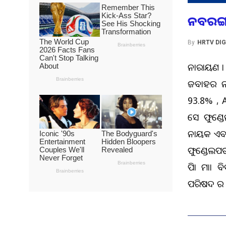
ନବରଙ୍ଗପ
By
HRTV DIG
ନାରାୟଣ ତା
ଜବାହର ନବ
93.8% , 
ସେ ଫୁଣ୍ଡେ
ନାୟକ ଏବଂ ଶ
ଫୁଣ୍ଡେଲପଡା 
ପିତା ମାତା
ପରିଷଦ ର ସା