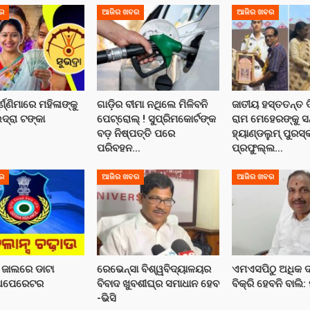
ର
ଆଜିର ଖବର
ଆଜିର ଖବର
ର୍ଣ୍ଣିମାରେ ମହିଳାଙ୍କୁ
ଗାଡ଼ିର ବୀମା ନଥିଲେ ମିଳିବନି
ଜାତୀୟ ହସ୍ତତନ୍ତ 
ଭଦ୍ରା ଟଙ୍କା
ପେଟ୍ରୋଲ୍ ! ସୁପ୍ରିମକୋର୍ଟଙ୍କ
ରାମ ମେହେରଙ୍କୁ ସ
ବଡ଼ ନିଷ୍ପତ୍ତି ପରେ
ହ୍ୟାଣ୍ଡଲୁମ୍ ପୁରସ
ପରିବହନ…
ପ୍ରଫୁଲ୍ଲ…
ର
ଆଜିର ଖବର
ଆଜିର ଖବର
ସ ଜାଲରେ ଡାଟା
ରେଭେନ୍ସା ବିଶ୍ୱବିଦ୍ୟାଳୟର
ଏମଏସପିଠୁ ଅଧିକ
ି ଅପେରେଟର
ବିବାଦ ଖୁବଶୀଘ୍ର ସମାଧାନ ହେବ
ବିକ୍ରି ହେବନି ବାଲି:
-ଭିସି