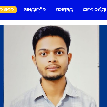
ିର ଖବର
ଆଧ୍ୟାତ୍ମିକ
ସ୍ବାସ୍ଥ୍ୟ
ଜୀବନ ଚର୍ଯ୍ୟା