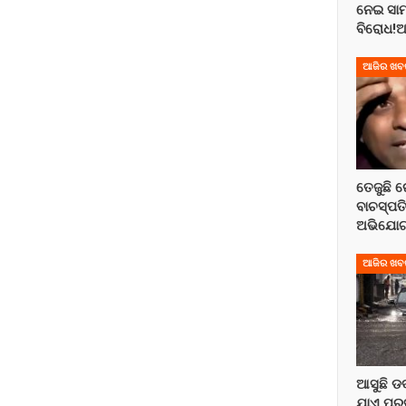
ନେଇ ସାମ
ବିରୋଧ
ଆଜିର ଖବ
ତେଜୁଛି ର
ବାଚସ୍ପତ
ଅଭିଯୋଗ 
ଆଜିର ଖବ
ଆସୁଛି ଡ
ଯାଏ ପ୍ରବ