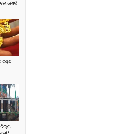
କଲେ ମୋଦି
ର ରହିଛି
ନିଲାମ
ହୋଇଛି