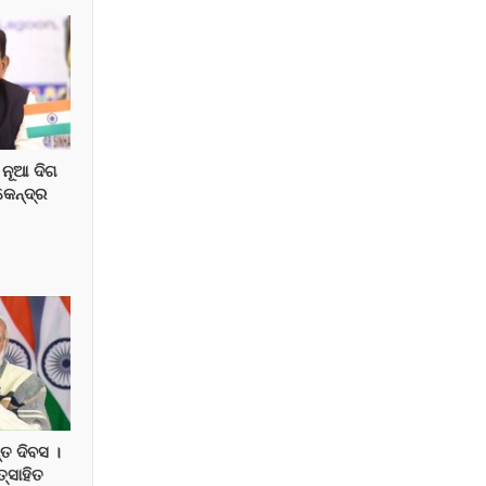
 ନୂଆ ଦିଗ
କେନ୍ଦ୍ର
୍ତ ଦିବସ ।
ତ୍ସାହିତ