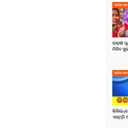
ଆଜିର ଖବ
ରାକ୍ଷୀ ପୂ
ମିଳିବ ସୁ
ଆଜିର ଖବ
ଭିଜିଲାନ୍
ଏଣ୍ଟ୍ର