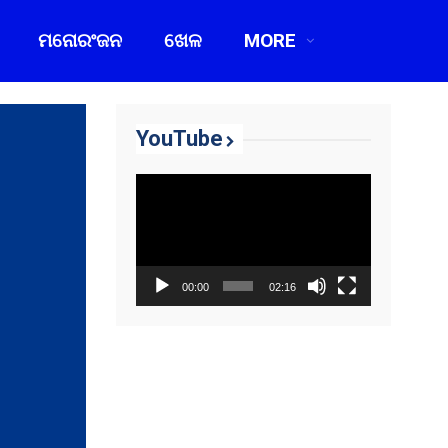
ମନୋରଂଜନ
ଖେଳ
MORE
YouTube
Video
Player
00:00
02:16