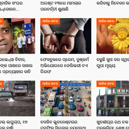
୍ବାଦିକ ସଂଘର
ଅଗଷ୍ଟ ୧୩ରେ ମାମଲାର
କରିବାକୁ ନିବେଦନ 
!ଆନ୍ଦୋଳନ…
ପରବର୍ତ୍ତୀ ଶୁଣାଣି
ର
ଆଜିର ଖବର
ଆଜିର ଖବର
େଭେନ୍ସା ବିବାଦ,
ଫେସବୁକରେ ପ୍ରେମ, ଦୁଷ୍କର୍ମ
ବଢୁଛି ସୁନା ଦର ସ୍ଥି
ିଙ୍କ ପାଖରେ ଦାଖଲ
ଅଭିଯୋଗରେ ଡେଲିଭରୀ ବଏ
ରୁପା ମୂଲ୍ୟ
ପ୍ରତ୍ୟାହାର ଦାବି
ଗିରଫ
ର
ଆଜିର ଖବର
ଆଜିର ଖବର
ବଲ ଲଘୁଚାପ, ୧୭
ବଦଳିବ ଭୁବନେଶ୍ବରର
ଖୁବଶୀଘ୍ର ରଥ ଚକ 
ଳ ବର୍ଷା
ଟ୍ରାଫିକ ସିଗନାଲ ବ୍ୟବସ୍ଥା,
ପ୍ରକ୍ରିୟା; ଶେଷ 