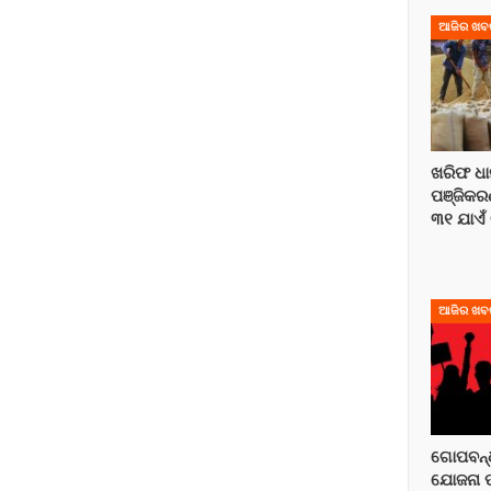
ଆଜିର ଖବ
ଖରିଫ ଧା
ପଞ୍ଜିକର
୩୧ ଯାଏଁ 
ଆଜିର ଖବ
ଗୋପବନ୍ଧୁ
ଯୋଜନା ପ