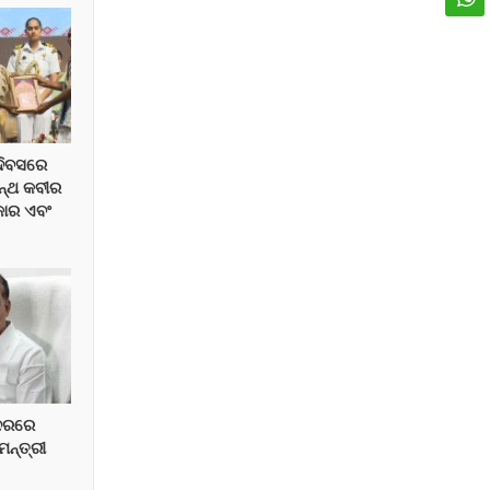
ଦିବସରେ
ନ୍ଥ କବୀର
୍କାର ଏବଂ
 ଦରରେ
 ମନ୍ତ୍ରୀ