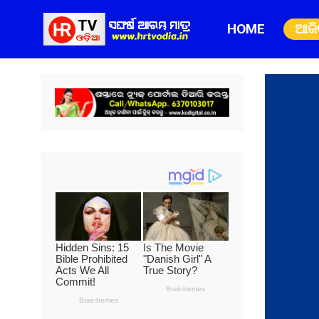
HOME
ଆଜ