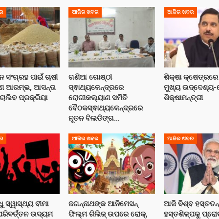
ର
ଆଜିର ଖବର
ଆଜିର ଖବର
ନ ସଂଗ୍ରହ ପାଇଁ ଚାଷୀ
ଗଣିଆ ଗୋଷ୍ଠୀ
ଶିକ୍ଷା କ୍ଷେତ୍ରରେ
ଣ ଆରମ୍ଭ, ଆସନ୍ତା
ସ୍ଵାଥ୍ୟକେନ୍ଦ୍ରରେ
ମୁଖ୍ୟ ଉଦ୍ଦେଶ୍ୟ-
ଚାଲିବ ପ୍ରକ୍ରିୟା
ରୋଗୀକଲ୍ୟାଣ ସମିତି
ଶିକ୍ଷାମନ୍ତ୍ରୀ
ବୈଠକସ୍ଵାଥ୍ୟକେନ୍ଦ୍ରରେ
ନୂତନ ବିଲଡିଙ୍ଗ…
ର
ଆଜିର ଖବର
ଆଜିର ଖବର
 ସ୍ୱାସ୍ଥ୍ୟ ବୀମା
ଜଗନ୍ନାଥଙ୍କ ଆନିମେସନ୍
ଆଜି ବିଶ୍ବ ହସ୍ତତନ
ରିବର୍ତ୍ତନ ଉଦ୍ୟମ
ଫିଲ୍ମ ରିଲିଜ୍ ଉପରେ ରୋକ୍,
ହସ୍ତଶିଳ୍ପକୁ ପ୍ରୋ