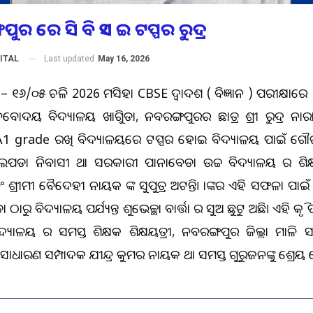
ୁର ରେ ସି ବି ଏସ ଇ ଟପ୍ପର ରୁଦ୍ର
Last updated
May 16, 2026
ITAL
 – ୧୬/୦୫ ଚଳିତ 2026 ମସିହା CBSE ଦ୍ୱାଦଶ ( ବିଜ୍ଞାନ ) ପରୀକ୍ଷାର
ୋଦୟ ବିଦ୍ୟାଳୟ ଖାତିଗୁଡା, ନବରଙ୍ଗପୁରର ଛାତ୍ର ଶ୍ରୀ ରୁଦ୍ର ନ
A1 grade ରଖି ବିଦ୍ୟାଳୟରେ ଟପ୍ପର ହୋଇ ବିଦ୍ୟାଳୟ ପାଇଁ ଗୌରବ
ଲପଡା ନିବାସୀ ତଥା ସରକାରୀ ପାନାବେଡା ଉଚ୍ଚ ବିଦ୍ୟାଳୟ ର ଶିକ୍ଷକ 
୍ରୀମତୀ ବୈଦେହୀ ନାୟକ ଙ୍କ ସୁପୁତ୍ର ଅଟନ୍ତି। ତାଙ୍କର ଏହି ସଫଳତା ପାଇଁ ତା
ଠାରୁ ବିଦ୍ୟାଳୟ ପର୍ଯ୍ୟନ୍ତ ଶୁଭେଚ୍ଛା ବାର୍ତ୍ତା ର ସୁଅ ଛୁଟୁ ଅଛି। ଏହି କୃତି ପ
 ବିଦ୍ୟାଳୟ ର ସମସ୍ତ ଶିକ୍ଷକ ଶିକ୍ଷୟତ୍ରୀ, ନବରଙ୍ଗପୁର ଜିଲ୍ଲା ମାଳି
ଧାରଣ ସମ୍ପାଦକ ଯତୀନ୍ଦ୍ର କୁମର ନାୟକ ତଥା ସମସ୍ତ ଗୁରୁଜନଙ୍କୁ ଶ୍ରେୟ ଦ