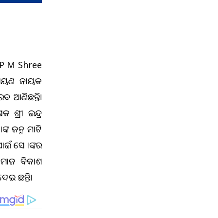
େ P M Shree
ାରାୟଣ ନାୟକ
 ଆଣିଛନ୍ତି।
ଶ୍ରୀ ଇନ୍ଦ୍ର
ଙ୍କ ଜନ୍ମ ମାଟି
ାଇଁ ସେ ତାଙ୍କର
 ସମାଜ ବିକାଶ
େଇ ଛନ୍ତି।