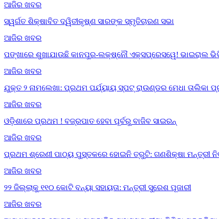
ଆଜିର ଖବର
ସ୍ୱର୍ଗତ ଶିକ୍ଷାବିତ ଦ୍ୱିତୀକୃଷ୍ଣ ସାରଙ୍କ ସ୍ମୃତିଚାରଣ ସଭା
ଆଜିର ଖବର
ପଙ୍ଖାରେ ଶୁଖାଯାଉଛି କାନପୁର-ଲକ୍ଷ୍ନୌ ଏକ୍ସପ୍ରେସୱେ! ଭାଇରାଲ ଭିଡି
ଆଜିର ଖବର
ଯୁକ୍ତ ୨ ନାମଲେଖା: ପ୍ରଥମ ପର୍ଯ୍ୟାୟ ସ୍ପଟ୍ ରାଉଣ୍ଡର ମେଧା ତାଲିକା ପ
ଆଜିର ଖବର
ଓଡ଼ିଶାରେ ପ୍ରଥମ ! ବଜ୍ରପାତ ହେବା ପୂର୍ବରୁ ବାଜିବ ସାଇରନ୍
ଆଜିର ଖବର
ପ୍ରଥମ ଶ୍ରେଣୀ ପାଠ୍ୟ ପୁସ୍ତକରେ ହୋଇନି ତ୍ରୁଟି: ଗଣଶିକ୍ଷା ମନ୍ତ୍ରୀ ନ
ଆଜିର ଖବର
୨୨ ଜିଲ୍ଲାକୁ ୧୧୦ କୋଟି ବନ୍ୟା ସହାୟତା: ମନ୍ତ୍ରୀ ସୁରେଶ ପୂଜାରୀ
ଆଜିର ଖବର