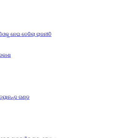
ଓକୁ ନେଇ ତେଜିଲା ରାଜନୀତି
୍ରକାଶ
ିତ୍ୟାନନ୍ଦ ଗଣ୍ଡ