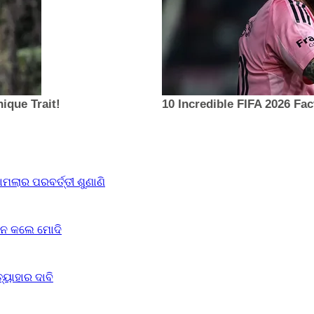
ଲାର ପରବର୍ତ୍ତୀ ଶୁଣାଣି
ବେଦନ କଲେ ମୋଦି
୍ୟାହାର ଦାବି