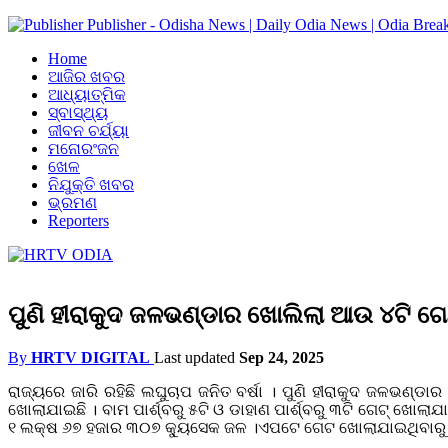
Publisher - Odisha News | Daily Odia News | Odia Brea
Home
ଆଜିର ଖବର
ଆଧ୍ୟାତ୍ମିକ
ସ୍ବାସ୍ଥ୍ୟ
ଜୀବନ ଚର୍ଯ୍ୟା
ମନୋରଂଜନ
ଖେଳ
ନିଯୁକ୍ତି ଖବର
ଭ୍ରମଣ
Reporters
ପୁଣି ହୀରାକୁଦ ଜଳଭଣ୍ଡାର ଖୋଲିଲା ଆଉ ୪ଟି ଗେ
By
HRTV DIGITAL
Last updated
Sep 24, 2025
ରାଜ୍ୟରେ ଜାରି ରହିଛି ଲଘୁଚାପ ଜନିତ ବର୍ଷା । ପୁଣି ହୀରାକୁଦ ଜଳଭଣ୍ଡ
ଖୋଲାଯାଇଛି । ବାମ ପାର୍ଶ୍ବରୁ ୫ଟି ଓ ଡାହାଣ ପାର୍ଶ୍ବରୁ ୩ଟି ଗେଟ୍ ଖ
୧ ଲକ୍ଷ ୬୭ ହଜାର ୩୦୭ କ୍ୟୁସେକ ଜଳ ।ଏପଟେ ଗେଟ ଖୋଲାଯାଇଥିବାରୁ ତଳମୁଣ