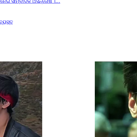
ୟା ନେଇ ସାମ୍ବାଦିକ ଅସନ୍ତୋଷ ।…
ବ୍ୟସ୍ତ