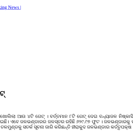
king News |
ଟ୍
ାର ଖୋଲିଲା ଆଉ ୪ଟି ଗେଟ୍ । ବର୍ତ୍ତମାନ ୮ଟି ଗେଟ୍ ଦେଇ ବନ୍ୟାଜଳ ନିଷ୍କ
ୋଲାଯାଇଛି। ଏବେ ଜଳଭଣ୍ଡାରର ଜଳସ୍ତର ରହିଛି ୬୨୯.୯୭ ଫୁଟ । ଜଳଭଣ୍ଡାରକୁ 
୍ଡକୁ ସତର୍କ ସୂଚନା ଜାରି କରିଛନ୍ତି ହୀରାକୁଦ ଜଳଭଣ୍ଡାର କର୍ତ୍ତୃପକ୍ଷ 