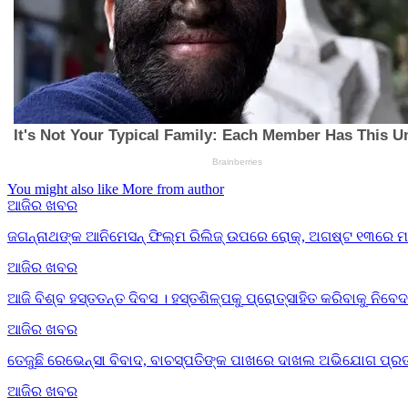
You might also like
More from author
ଆଜିର ଖବର
ଜଗନ୍ନାଥଙ୍କ ଆନିମେସନ୍ ଫିଲ୍ମ ରିଲିଜ୍ ଉପରେ ରୋକ୍, ଅଗଷ୍ଟ ୧୩ରେ ମାମ
ଆଜିର ଖବର
ଆଜି ବିଶ୍ବ ହସ୍ତତନ୍ତ ଦିବସ । ହସ୍ତଶିଳ୍ପକୁ ପ୍ରୋତ୍ସାହିତ କରିବାକୁ ନି
ଆଜିର ଖବର
ତେଜୁଛି ରେଭେନ୍ସା ବିବାଦ, ବାଚସ୍ପତିଙ୍କ ପାଖରେ ଦାଖଲ ଅଭିଯୋଗ ପ୍ରତ
ଆଜିର ଖବର