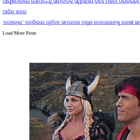
ଆୟୁଷ୍ମାନରେ ଗୋପବନ୍ଧୁ ସାମ୍ବାଦିକ ସ୍ୱାସ୍ଥ୍ୟ ବୀମା ମିଶିବା ପ୍ରକ୍ରି
ଆଜିର ଖବର
‘ତେହଲ୍‌କା’ ପତ୍ରିକାର ପୂର୍ବତନ ସମ୍ପାଦକ ତରୁଣ ତେଜପାଲଙ୍କୁ ଦୋଷୀ ସା
Load More Posts