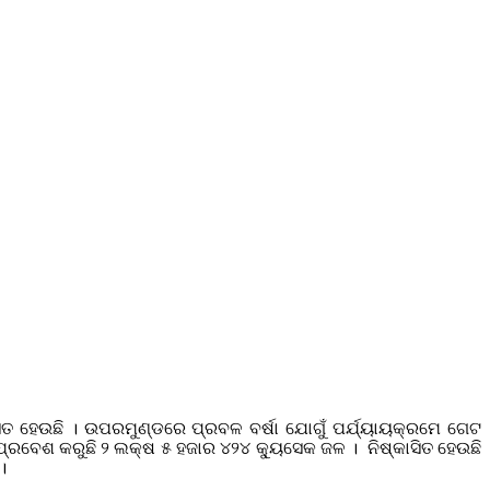
ାସିତ ହେଉଛି । ଉପରମୁଣ୍ଡରେ ପ୍ରବଳ ବର୍ଷା ଯୋଗୁଁ ପର୍ଯ୍ୟାୟକ୍ରମେ ଗେଟ
ପ୍ରବେଶ କରୁଛି ୨ ଲକ୍ଷ ୫ ହଜାର ୪୨୪ କ୍ୟୁସେକ ଜଳ । ନିଷ୍କାସିତ ହେଉଛି
।