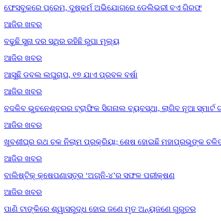
ଫେସବୁକରେ ପ୍ରେମ, ଦୁଷ୍କର୍ମ ଅଭିଯୋଗରେ ଡେଲିଭରୀ ବଏ ଗିରଫ
ଆଜିର ଖବର
ବଢୁଛି ସୁନା ଦର ସ୍ଥିର ରହିଛି ରୁପା ମୂଲ୍ୟ
ଆଜିର ଖବର
ଆସୁଛି ଡବଲ ଲଘୁଚାପ, ୧୭ ଯାଏ ପ୍ରବଳ ବର୍ଷା
ଆଜିର ଖବର
ବଦଳିବ ଭୁବନେଶ୍ବରର ଟ୍ରାଫିକ ସିଗନାଲ ବ୍ୟବସ୍ଥା, ଲାଗିବ ନୂଆ ସ୍ମାର୍ଟ 
ଆଜିର ଖବର
ଖୁବଶୀଘ୍ର ରଥ ଚକ ନିଲାମ ପ୍ରକ୍ରିୟା; ଶେଷ ହୋଇଛି ମହାପ୍ରଭୁଙ୍କ ଚଳିତ
ଆଜିର ଖବର
ବାଲିଷ୍ଟିକ୍ କ୍ଷେପଣାସ୍ତ୍ର ‘ଅଗ୍ନି-୪’ର ସଫଳ ପରୀକ୍ଷଣ
ଆଜିର ଖବର
ପାଣି ଟାଙ୍କିରେ ଶ୍ୱାସରୁଦ୍ଧ ହୋଇ ଜଣେ ମୃତ ଅନ୍ୟଜଣେ ଗୁରୁତର