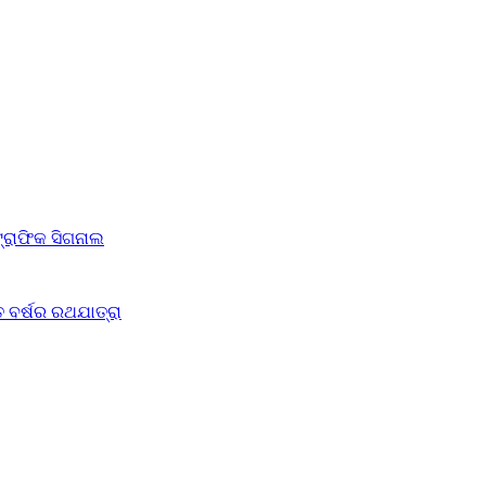
ଟ୍ରାଫିକ ସିଗନାଲ
 ବର୍ଷର ରଥଯାତ୍ରା