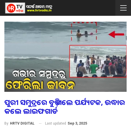
ପୁରୀ ସମୁଦ୍ରରେ ବୁଡ଼ି ଗଲେ ପର୍ଯ୍ୟଟକ, ଉଦ୍ଧାର
କଲେ ଲାଇଫଗାର୍ଡ
Last updated
Sep 3, 2025
By
HRTV DIGITAL