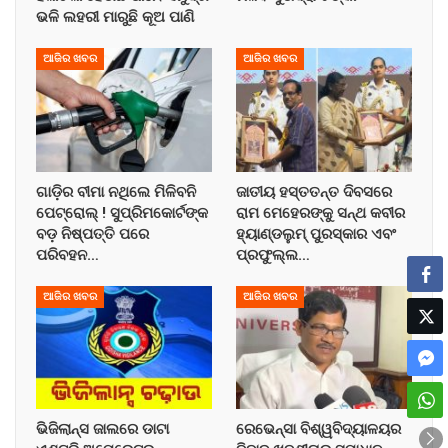
ଭଳି ଲହରୀ ମାରୁଛି କୂଅ ପାଣି
ଆଜିର ଖବର
ଆଜିର ଖବର
ଗାଡ଼ିର ବୀମା ନଥିଲେ ମିଳିବନି
ଜାତୀୟ ହସ୍ତତନ୍ତ ଦିବସରେ
ପେଟ୍ରୋଲ୍ ! ସୁପ୍ରିମକୋର୍ଟଙ୍କ
ରାମ ମେହେରଙ୍କୁ ସନ୍ଥ କବୀର
ବଡ଼ ନିଷ୍ପତ୍ତି ପରେ
ହ୍ୟାଣ୍ଡଲୁମ୍ ପୁରସ୍କାର ଏବଂ
ପରିବହନ…
ପ୍ରଫୁଲ୍ଲ…
ଆଜିର ଖବର
ଆଜିର ଖବର
ଭିଜିଲାନ୍ସ ଜାଲରେ ଡାଟା
ରେଭେନ୍ସା ବିଶ୍ୱବିଦ୍ୟାଳୟର