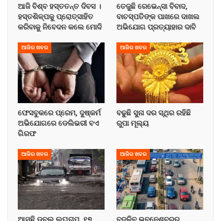
ଆଜି ବିଶ୍ବ ହସ୍ତତନ୍ତ ଦିବସ ।
ତେଜୁଛି ରେଭେନ୍ସା ବିବାଦ,
ହସ୍ତଶିଳ୍ପକୁ ପ୍ରୋତ୍ସାହିତ
ବାଚସ୍ପତିଙ୍କ ପାଖରେ ଦାଖଲ
କରିବାକୁ ନିବେଦନ କଲେ ମୋଦି
ଅଭିଯୋଗ ପ୍ରତ୍ୟାହାର ଦାବି
ଆଜିର ଖବର
ଆଜିର ଖବର
ଫେସବୁକରେ ପ୍ରେମ, ଦୁଷ୍କର୍ମ
ବଢୁଛି ସୁନା ଦର ସ୍ଥିର ରହିଛି
ଅଭିଯୋଗରେ ଡେଲିଭରୀ ବଏ
ରୁପା ମୂଲ୍ୟ
ଗିରଫ
ଆଜିର ଖବର
ଆଜିର ଖବର
ଆସୁଛି ଡବଲ ଲଘୁଚାପ, ୧୭
ବଦଳିବ ଭୁବନେଶ୍ବରର