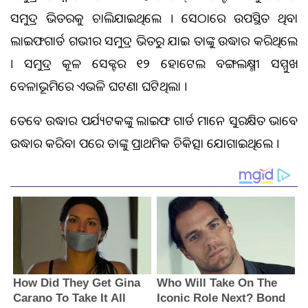
ସମୁଦ୍ର ଭିତରକୁ ଚାଲିଯାଇଥିଲେ । ସେଠାରେ ଉପସ୍ଥିତ ଥିବା
ଲାଇଫଗାର୍ଡ ଗଭୀର ସମୁଦ୍ର ଭିତରୁ ଯାଇ ତାଙ୍କୁ ଉଦ୍ଧାର କରିଥିଲେ
। ସମୁଦ୍ର କୂଳ ସେକ୍ଟର ୧୨ ହୋଟେଲ ବଙ୍ଗଲକ୍ଷ୍ମୀ ସମ୍ମୁଖ
ବେଳାଭୂମିରେ ଏଭଳି ଘଟଣା ଘଟିଥିଲା ।
ତେବେ ଉଦ୍ଧାର ପର୍ଯ୍ୟଟକଙ୍କୁ ଲାଇଫ ଗାର୍ଡ ମାନେ ସୁରକ୍ଷିତ ଭାବେ
ଉଦ୍ଧାର କରିବା ପରେ ତାଙ୍କୁ ପ୍ରାଥମିକ ଚିକିତ୍ସା ଯୋଗାଇଥିଲେ ।