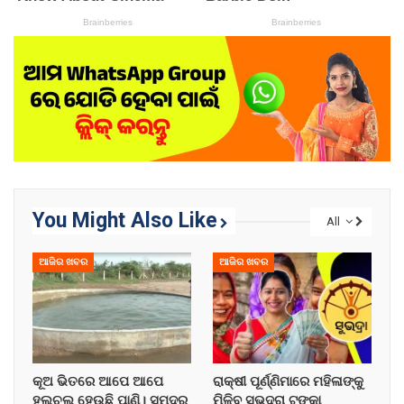
You Might Also Like
All
ଆଜିର ଖବର
ଆଜିର ଖବର
କୂଅ ଭିତରେ ଆପେ ଆପେ
ରାକ୍ଷୀ ପୂର୍ଣ୍ଣିମାରେ ମହିଳାଙ୍କୁ
ହଲଚଲ ହେଉଛି ପାଣି। ସମୁଦ୍ର
ମିଳିବ ସୁଭଦ୍ରା ଟଙ୍କା