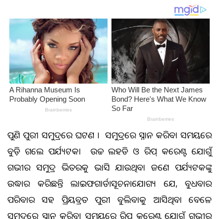
ପୁଣି ପୁରୀ ସମୁଦ୍ରରେ ଅଘଟଣ । ସମୁଦ୍ରରେ ସ୍ନାନ କରିବା ସମୟରେ
ବୁଡ଼ି ଗଲେ ପର୍ଯ୍ୟଟକ। ଉଚ୍ଚ ଲହଡି ଓ ରିପ୍ କରେଣ୍ଟ ଯୋଗୁଁ
ଗଭୀର ସମୁଦ୍ର ଭିତରକୁ ଭାସି ଯାଉଥିବା ଜଣେ ପର୍ଯ୍ୟଟକଙ୍କୁ
ଉଦ୍ଧାର କରିଛନ୍ତି ଲାଇଫଗାର୍ଡ।ସୂଚନାଯୋଗ୍ୟ ଯେ, ବୁଧବାର
ପରିବାର ସହ ପ୍ରିୟବ୍ରତ ପୁରୀ ବୁଲିବାକୁ ଆସିଥିବା ବେଳେ
ସମୁଦ୍ରରେ ସ୍ନାନ କରିବା ସମୟରେ ରିପ୍ କରେଣ୍ଟ ଯୋଗୁଁ ଗଭୀର