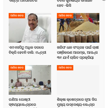
ଏଣ୍ଟ୍ରି ଅପେରେଟର
ବିବାଦ ଖୁବଶୀଘ୍ର ସମାଧାନ
ହେବ -ଭିସି
ଆଜିର ଖବର
ଆଜିର ଖବର
ଏମଏସପିଠୁ ଅଧିକ ଦରରେ
ଖରିଫ ଧାନ ସଂଗ୍ରହ ପାଇଁ ଚାଷୀ
ବିକ୍ରି ହେବନି ବାଲି: ମନ୍ତ୍ରୀ
ପଞ୍ଜିକରଣ ଆରମ୍ଭ, ଆସନ୍ତା
୩୧ ଯାଏଁ ଚାଲିବ ପ୍ରକ୍ରିୟା
ଆଜିର ଖବର
ଆଜିର ଖବର
ଗଣିଆ ଗୋଷ୍ଠୀ
ଶିକ୍ଷା କ୍ଷେତ୍ରରେ ନୂଆ ଦିଗ
ସ୍ଵାଥ୍ୟକେନ୍ଦ୍ରରେ
ମୁଖ୍ୟ ଉଦ୍ଦେଶ୍ୟ-କେନ୍ଦ୍ର