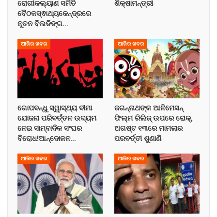
ରୋଗୀକଲ୍ୟାଣ ସମିତି
ଶିକ୍ଷାମନ୍ତ୍ରୀ
ବୈଠକସ୍ଵାଥ୍ୟକେନ୍ଦ୍ରରେ
ନୂତନ ବିଲଡିଙ୍ଗ…
ଆଜିର ଖବର
ଆଜିର ଖବର
ଗୋପବନ୍ଧୁ ସ୍ୱାସ୍ଥ୍ୟ ବୀମା
ଜଗନ୍ନାଥଙ୍କ ଆନିମେସନ୍
ଯୋଜନା ପରିବର୍ତ୍ତନ ଉଦ୍ୟମ
ଫିଲ୍ମ ରିଲିଜ୍ ଉପରେ ରୋକ୍,
ନେଇ ସାମ୍ବାଦିକ ସଂଘର
ଅଗଷ୍ଟ ୧୩ରେ ମାମଲାର
ବିରୋଧ!ଆନ୍ଦୋଳନ…
ପରବର୍ତ୍ତୀ ଶୁଣାଣି
ଆଜିର ଖବର
ଆଜିର ଖବର