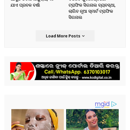
ଯାଏ ପ୍ରବଳ ବର୍ଷା
ଟ୍ରାଫିକ ସିଗନାଲ ବ୍ୟବସ୍ଥା,
ଲାଗିବ ନୂଆ ସ୍ମାର୍ଟ ଟ୍ରାଫିକ
ସିଗନାଲ
Load More Posts