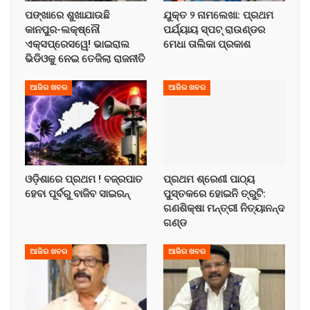
ପଙ୍ଖାରେ ଶୁଖାଯାଉଛି
ଯୁକ୍ତ ୨ ନାମଲେଖା: ପ୍ରଥମ
କାନପୁର-ଲକ୍ଷ୍ନୌ
ପର୍ଯ୍ୟାୟ ସ୍ପଟ୍ ରାଉଣ୍ଡର
ଏକ୍ସପ୍ରେସୱେ! ଭାଇରାଲ
ମେଧା ତାଲିକା ପ୍ରକାଶ
ଭିଡିଓକୁ ନେଇ ତେଜିଲା ରାଜନୀତି
ଆଜିର ଖବର
ଆଜିର ଖବର
ଓଡ଼ିଶାରେ ପ୍ରଥମ ! ବଜ୍ରପାତ
ପ୍ରଥମ ଶ୍ରେଣୀ ପାଠ୍ୟ
ହେବା ପୂର୍ବରୁ ବାଜିବ ସାଇରନ୍
ପୁସ୍ତକରେ ହୋଇନି ତ୍ରୁଟି:
ଗଣଶିକ୍ଷା ମନ୍ତ୍ରୀ ନିତ୍ୟାନନ୍ଦ
ଗଣ୍ଡ
ଆଜିର ଖବର
ଆଜିର ଖବର