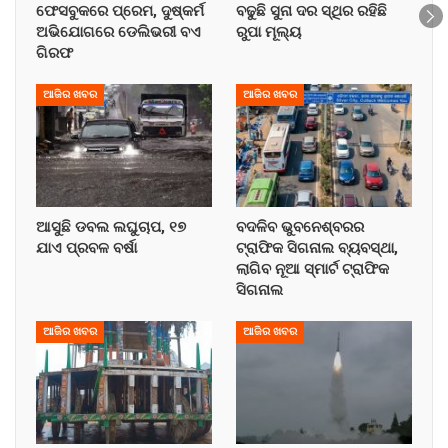
ଫେସବୁକରେ ପ୍ରେମ, ଦୁଷ୍କର୍ମ
ବଢୁଛି ସୁନା ଦର ସ୍ଥିର ରହିଛି
ଅଭିଯୋଗରେ ଡେଲିଭରୀ ବଏ
ରୁପା ମୂଲ୍ୟ
ଗିରଫ
ଆଜିର ଖବର
ଆଜିର ଖବର
ଆସୁଛି ଡବଲ ଲଘୁଚାପ, ୧୭
ବଦଳିବ ଭୁବନେଶ୍ବରର
ଯାଏ ପ୍ରବଳ ବର୍ଷା
ଟ୍ରାଫିକ ସିଗନାଲ ବ୍ୟବସ୍ଥା,
ଲାଗିବ ନୂଆ ସ୍ମାର୍ଟ ଟ୍ରାଫିକ
ସିଗନାଲ
ଆଜିର ଖବର
ଆଜିର ଖବର