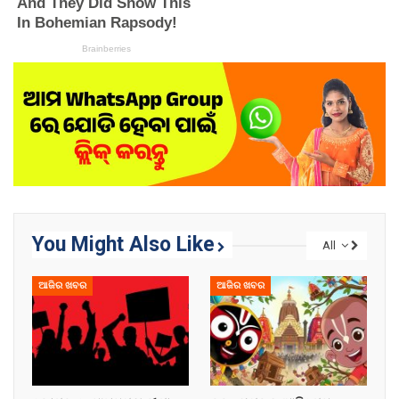
You Might Also Like
All
ଆଜିର ଖବର
ଆଜିର ଖବର