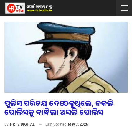
ପୁଲିସ ପରିଚୟ ଦେଇ ଠକୁଥିଲେ, ନକଲି
ପୋଲିସକୁ ବାନ୍ଧିଲା ଅସଲି ପୋଲିସ
Last updated
May 7, 2026
By
HRTV DIGITAL