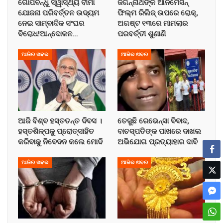
ଗୋପବନ୍ଧୁ ସ୍ୱାସ୍ଥ୍ୟ ବୀମା
ଜଗନ୍ନାଥଙ୍କ ଆନିମେସନ୍
ଯୋଜନା ପରିବର୍ତ୍ତନ ଉଦ୍ୟମ
ଫିଲ୍ମ ରିଲିଜ୍ ଉପରେ ରୋକ୍,
ନେଇ ସାମ୍ବାଦିକ ସଂଘର
ଅଗଷ୍ଟ ୧୩ରେ ମାମଲାର
ବିରୋଧ!ଆନ୍ଦୋଳନ…
ପରବର୍ତ୍ତୀ ଶୁଣାଣି
ଆଜିର ଖବର
ଆଜିର ଖବର
ଆଜି ବିଶ୍ବ ହସ୍ତତନ୍ତ ଦିବସ ।
ତେଜୁଛି ରେଭେନ୍ସା ବିବାଦ,
ହସ୍ତଶିଳ୍ପକୁ ପ୍ରୋତ୍ସାହିତ
ବାଚସ୍ପତିଙ୍କ ପାଖରେ ଦାଖଲ
କରିବାକୁ ନିବେଦନ କଲେ ମୋଦି
ଅଭିଯୋଗ ପ୍ରତ୍ୟାହାର ଦାବି
ଆଜିର ଖବର
ଆଜିର ଖବର