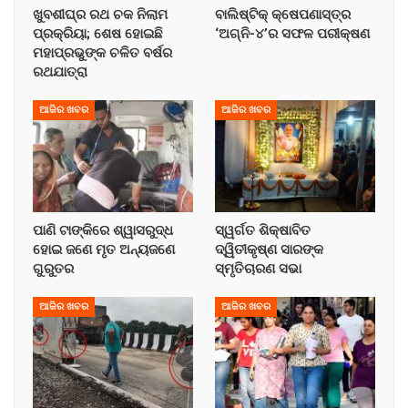
ଖୁବଶୀଘ୍ର ରଥ ଚକ ନିଲାମ
ବାଲିଷ୍ଟିକ୍ କ୍ଷେପଣାସ୍ତ୍ର
ପ୍ରକ୍ରିୟା; ଶେଷ ହୋଇଛି
‘ଅଗ୍ନି-୪’ର ସଫଳ ପରୀକ୍ଷଣ
ମହାପ୍ରଭୁଙ୍କ ଚଳିତ ବର୍ଷର
ରଥଯାତ୍ରା
ଆଜିର ଖବର
ଆଜିର ଖବର
ପାଣି ଟାଙ୍କିରେ ଶ୍ୱାସରୁଦ୍ଧ
ସ୍ୱର୍ଗତ ଶିକ୍ଷାବିତ
ହୋଇ ଜଣେ ମୃତ ଅନ୍ୟଜଣେ
ଦ୍ୱିତୀକୃଷ୍ଣ ସାରଙ୍କ
ଗୁରୁତର
ସ୍ମୃତିଚାରଣ ସଭା
ଆଜିର ଖବର
ଆଜିର ଖବର