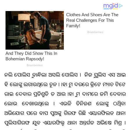
ନକଲି ପୋଲିସକୁ ବାନ୍ଧିଲା ଅସଲି ପୋଲିସ । ନିଜକୁ ପୁଲିସ ଏସ ଆଇ
କହି ଲୋକଙ୍କୁ ଲଗାଉଥିଲେ ଚୂନ । କାହାକୁ କମ ଦରରେ କ୍ରିକେଟ ମ୍ୟାଚ ଟିକେଟ
କରାଇ ଦେବାର ପ୍ରତିଶ୍ରୁତି ତ ଆଉ କାହାକୁ କମ ଦାମରେ ଜମି ଦେବାର
ଲୋଭ ଦେଖାଉଥିଲେ । ଏଭଳି ତିନିଜଣ ଲୋକଙ୍କୁ ଠକିଥିବା
ଅଭିଯୋଗ ପରେ ବାପ ପୁଅଙ୍କୁ ଗିରଫ କରିଛି ଏୟାରଫିଲଡ ଥାନା
ପୁଲିସ।ଗିରଫ ଯୁବକ ଏୟାରଫିଲ୍ଡ ଥାନା ଅନ୍ତର୍ଗତ ଅଭିଷେକ ମିଶ୍ର ।