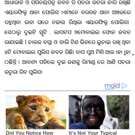
ଆଧାରକାର୍ଡ ଓ ପରିଚୟପତ୍ର ଜବତ କରି ପଚରା ଉଚରା ଜାରି ରଖିଛି
ଏୟାରଫିଲ୍ଡ ଥାନା ପୋଲିସ ।ଏମାନେ ବରଗଡ଼ ଥାନା ଅଞ୍ଚଳରେ
ରହୁଥିବା ଭଡା ଘରେ ଚଢାଉ କରିଥିଲା ଏୟାରଫିଲ୍ଡ ପୋଲିସ।
ସେଠାରୁ ଦୁଇଟି ସ୍କୁଟି . ଲାପଟପ ୭ମୋବାଇଲ ଫୋନ ଜବତ
କରାଯାଇଛି l ଚାଉଳ ବସ୍ତା ଓ ଡାଲି ଟିଣ ଭିତରେ ଲୁଚାଇ ରଖି ଥିବା
୪ଟି ମୋବାଇଲ ପୁଲିସ ଜବତ କରିଛି। ବାପ ପୁଅ ମିଶି ଆଉ କାହାକୁ କାହାକୁ
ଠକିଛନ୍ତି । ଆବଶ୍ୟକ ପଡିଲେ ଦୁଇ ଜଣଙ୍କୁ ରିମାଣ୍ଡ ରେ ଆଣି ପଚରା
ଉଚୁରା କରିବ ପୁଲିସ।