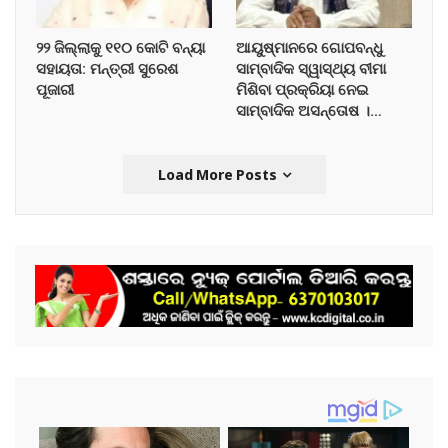
୨୨ ଜିଲ୍ଲାକୁ ୧୧୦ କୋଟି ବନ୍ୟା
ଆୟୁଷ୍ମାନରେ ଗୋପବନ୍ଧୁ
ସହାୟତା: ମନ୍ତ୍ରୀ ସୁରେଶ
ସାମ୍ବାଦିକ ସ୍ୱାସ୍ଥ୍ୟ ବୀମା
ପୂଜାରୀ
ମିଶିବା ପ୍ରକ୍ରିୟା ନେଇ
ସାମ୍ବାଦିକ ଅସନ୍ତୋଷ ।…
Load More Posts