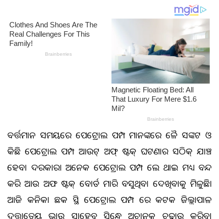
ବର୍ତ୍ତମାନ ସମୟରେ ପେଟ୍ରୋଲ ପମ୍ପ ମାନଙ୍କରେ ତୈଳ ସଙ୍କଟ ଓ
କିଛି ପେଟ୍ରୋଲ ପମ୍ପ ଆଉଟ୍ ଅଫ୍ ଷ୍ଟକ୍ ଘଟଣାର ସଠିକ୍ ଯାଞ୍ଚ
ହେବା ଦରକାର। ଅନେକ ପେଟ୍ରୋଲ ପମ୍ପ ତେଲ ଥାଇ ମଧ୍ୟ ବନ୍ଦ
କରି ଆଉ ଅଫ ଷ୍ଟକ୍ ବୋର୍ଡ ମାରି ବସୁଥିବା ଦେଖିବାକୁ ମିଳୁଛି।
ଆଜି କନିକା ଛକ ସ୍ଥିତ ପେଟ୍ରୋଲ ପମ୍ପ ରେ କଟକ ଜିଲ୍ଲାପାଳ
ଦତ୍ତାତ୍ରେୟ ଭାଉ ସାହେବ ସିନ୍ଧେ ଅଚାନକ ଚଢାଉ କରିବା