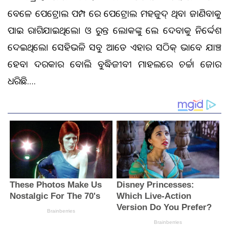
ବେଳେ ପେଟ୍ରୋଲ ପମ୍ପ ରେ ପେଟ୍ରୋଲ ମହଜୁଦ୍ ଥିବା ଜାଣିବାକୁ
ପାଇ ରାଗିଯାଇଥିଲେ। ଓ ତୁରନ୍ତ ଲୋକଙ୍କୁ ତେଲ ଦେବାକୁ ନିର୍ଦ୍ଦେଶ
ଦେଇଥିଲେ। ସେହିଭଳି ସବୁ ଆଡେ ଏହାର ସଠିକ୍ ଭାବେ ଯାଞ୍ଚ
ହେବା ଦରକାର ବୋଲି ବୁଦ୍ଧିଜୀବୀ ମାହଲରେ ଚର୍ଚ୍ଚା ଜୋର
ଧରିଛି….