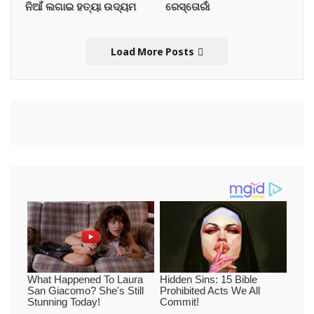
ନିଆଁ ଲଗାଇ ହତ୍ୟା ଉଦ୍ୟମ
ରେସ୍ତୋରାଁ
Load More Posts