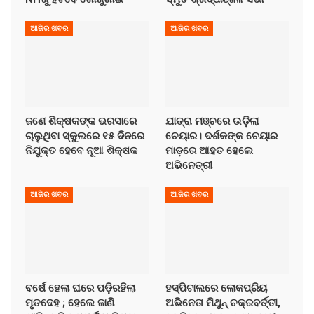
ଆଜିର ଖବର
ଆଜିର ଖବର
ଜଣେ ଶିକ୍ଷକଙ୍କ ଭରସାରେ
ଯାତ୍ରା ମଞ୍ଚରେ ଉଡ଼ିଲା
ଚାଲୁଥିବା ସ୍କୁଲରେ ୧୫ ଦିନରେ
ଚେୟାର। ଦର୍ଶକଙ୍କ ଚେୟାର
ନିଯୁକ୍ତ ହେବେ ନୂଆ ଶିକ୍ଷକ
ମାଡ଼ରେ ଆହତ ହେଲେ
ଅଭିନେତ୍ରୀ
ଆଜିର ଖବର
ଆଜିର ଖବର
ବର୍ଷେ ହେଲା ଘରେ ପଡ଼ିରହିଲା
ହସ୍ପିଟାଲରେ ଲୋକପ୍ରିୟ
ମୃତଦେହ ; ହେଲେ ଜାଣି
ଅଭିନେତା ମିଥୁନ୍ ଚକ୍ରବର୍ତ୍ତୀ,