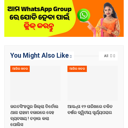
You Might Also Like
All
ଆଜିର ଖବର
ଆଜିର ଖବର
ଜଗତସିଂହପୁର ଜିଲ୍ଲା ତିର୍ତୋଲ
ଆସନ୍ତା ୧୨ ତାରିଖରେ ଚଳିତ
ଥାନା ରାହାମ ବଜାରରେ ଦେହ
ବର୍ଷର ଦ୍ୱିତୀୟ ସୂର୍ଯ୍ୟପରାଗ
ବ୍ୟବସାୟ ! ଚଡ଼ାଉ କଲା
ପୋଲିସ