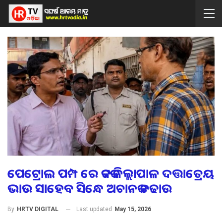
ପେଟ୍ରୋଲ ପମ୍ପ ରେ କଟକ ଜିଲ୍ଲାପାଳ ଦତ୍ତାତ୍ରେୟ
ଭାଉ ସାହେବ ସିନ୍ଧେ ଅଚାନକ ଚଢାଉ
Last updated
May 15, 2026
By
HRTV DIGITAL