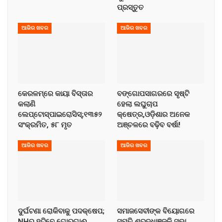
ପ୍ରସ୍ତୁତ
ଆଜିର ଖବର
ଆଜିର ଖବର
କେରଳମ୍‌ରେ କାୟା ବିସ୍ତାର
ବଙ୍ଗୋପସାଗରରେ ସୃଷ୍ଟି
କଲାଣି
ହେଲା ଲଘୁଚାପ
ଲେପ୍ଟୋସ୍ପାଇରୋସିସ୍;୧୩୫୨
କ୍ଷେତ୍ର,ଓଡ଼ିଶାର ଅନେକ
ସଂକ୍ରମିତ, ୫୮ ମୃତ
ଅଞ୍ଚଳରେ ବଢ଼ିବ ବର୍ଷା!
ଆଜିର ଖବର
ଆଜିର ଖବର
ଦୁର୍ଘଟଣା ରୋକିବାକୁ ପଦକ୍ଷେପ;
ସମାଜସେବୀଙ୍କ ବିୟୋଗରେ
NHରୁ ହଟିବେ ଗୋରୁଗାଈ
ସ୍ମୁତି ଶ୍ରଦ୍ଧାଞ୍ଜଳି ସଭା