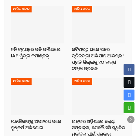
ଆଜିର ଖବର
ଆଜିର ଖବର
ହନି ଟ୍ରାପ୍‌ରେ ପଡି ଫଶିଗଲେ
ରବିବାରଠୁ ଘରେ ଘରେ
IAF ୱିଙ୍ଗ କମାଣ୍ଡର୍
ତ୍ରିରଙ୍ଗା ଅଭିଯାନ ଆରମ୍ଭ !
ପ୍ରତି ଜିଲ୍ଲାକୁ ୧୦ ଲକ୍ଷ
ଟଙ୍କା ପ୍ରଦାନ
ଆଜିର ଖବର
ଆଜିର ଖବର
ନାବାଳିକାଙ୍କୁ ଅପହରଣ ପରେ
ଉତ୍ତର ଓଡ଼ିଶାରେ ବନ୍ୟା
ଦୁଷ୍କର୍ମ ଅଭିଯୋଗ
ସମ୍ଭାବନା, ଯେକୌଣସି ସ୍ଥିତିର
ମୁକାବିଲା ପାଇଁ ସରକାର