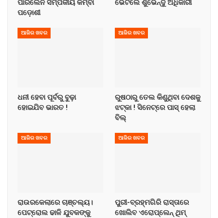
ପାରିଲେନି ସମ୍ପର୍କୀୟ କିମ୍ବା
ଭେଟିଲେ ଶୁଭେନ୍ଦୁ ଅଧିକାରୀ
ପଡ଼ୋଶୀ
ଆଜିର ଖବର
ଆଜିର ଖବର
ଧନୀ ହେବା ପୂର୍ବରୁ ବୁଢ଼ା
ରୁଷଠାରୁ ତେଲ କିଣୁଥିବା ଦେଶକୁ
ହୋଇଯିବ ଭାରତ !
ଝଟ୍‌କା ! ସିନେଟ୍‌ରେ ପାସ୍ ହେଲା
ବିଲ୍
ଆଜିର ଖବର
ଆଜିର ଖବର
ରାଉରକେଲାରେ ଚାଞ୍ଚଲ୍ୟ।
ପୁରୀ-ବ୍ରହ୍ମଗିରି ରାସ୍ତାରେ
ପେଟ୍ରୋଲ ଢାଳି ଯୁବକଙ୍କୁ
ଖୋଲିବ ଏରୋପ୍ଲେନ୍‌ ଥିମ୍‌