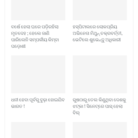
ବର୍ଷେ ହେଲା ଘରେ ପଡ଼ିରହିଲା
ହସ୍ପିଟାଲରେ ଲୋକପ୍ରିୟ
ମୃତଦେହ ; ହେଲେ ଜାଣି
ଅଭିନେତା ମିଥୁନ୍ ଚକ୍ରବର୍ତ୍ତୀ,
ପାରିଲେନି ସମ୍ପର୍କୀୟ କିମ୍ବା
ଭେଟିଲେ ଶୁଭେନ୍ଦୁ ଅଧିକାରୀ
ପଡ଼ୋଶୀ
ଧନୀ ହେବା ପୂର୍ବରୁ ବୁଢ଼ା ହୋଇଯିବ
ରୁଷଠାରୁ ତେଲ କିଣୁଥିବା ଦେଶକୁ
ଭାରତ !
ଝଟ୍‌କା ! ସିନେଟ୍‌ରେ ପାସ୍ ହେଲା
ବିଲ୍