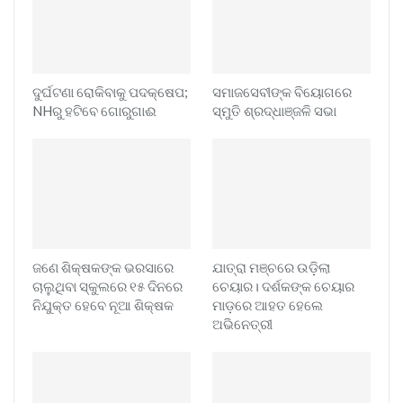
ଦୁର୍ଘଟଣା ରୋକିବାକୁ ପଦକ୍ଷେପ;
ସମାଜସେବୀଙ୍କ ବିୟୋଗରେ
NHରୁ ହଟିବେ ଗୋରୁଗାଈ
ସ୍ମୁତି ଶ୍ରଦ୍ଧାଞ୍ଜଳି ସଭା
ଜଣେ ଶିକ୍ଷକଙ୍କ ଭରସାରେ
ଯାତ୍ରା ମଞ୍ଚରେ ଉଡ଼ିଲା
ଚାଲୁଥିବା ସ୍କୁଲରେ ୧୫ ଦିନରେ
ଚେୟାର। ଦର୍ଶକଙ୍କ ଚେୟାର
ନିଯୁକ୍ତ ହେବେ ନୂଆ ଶିକ୍ଷକ
ମାଡ଼ରେ ଆହତ ହେଲେ
ଅଭିନେତ୍ରୀ