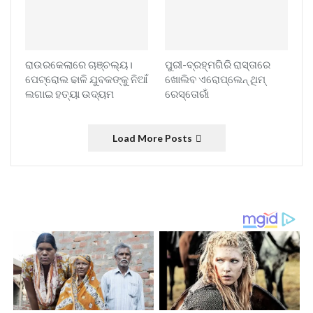
ରାଉରକେଲାରେ ଚାଞ୍ଚଲ୍ୟ।
ପୁରୀ-ବ୍ରହ୍ମଗିରି ରାସ୍ତାରେ
ପେଟ୍ରୋଲ ଢାଳି ଯୁବକଙ୍କୁ ନିଆଁ
ଖୋଲିବ ଏରୋପ୍ଲେନ୍‌ ଥିମ୍‌
ଲଗାଇ ହତ୍ୟା ଉଦ୍ୟମ
ରେସ୍ତୋରାଁ
Load More Posts