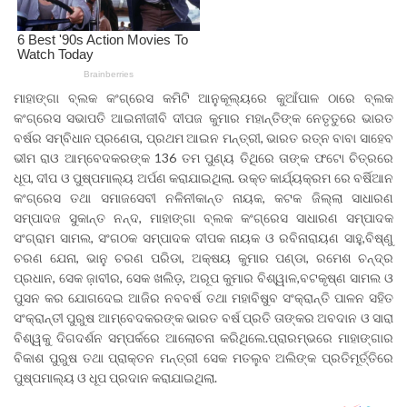
ମାହାଙ୍ଗା ବ୍ଲକ କଂଗ୍ରେସ କମିଟି ଆନୁକୂଲ୍ୟରେ କୁଆଁପାଳ ଠାରେ ବ୍ଲକ
କଂଗ୍ରେସ ସଭାପତି ଆଇନୀଜୀବି ଦୀପଜ କୁମାର ମହାନ୍ତିଙ୍କ ନେତୃତୁରେ ଭାରତ
ବର୍ଷର ସମ୍ବିଧାନ ପ୍ରଣେତା, ପ୍ରଥମ ଆଇନ ମନ୍ତ୍ରୀ, ଭାରତ ରତ୍ନ ବାବା ସାହେବ
ଭୀମ ରାଓ ଆମ୍ବେଦକରଙ୍କ 136 ତମ ପୁଣ୍ୟ ତିଥିରେ ତାଙ୍କ ଫଟୋ ଚିତ୍ରରେ
ଧୂପ, ଦୀପ ଓ ପୁଷ୍ପମାଲ୍ୟ ଅର୍ପଣ କରାଯାଇଥିଲା. ଉକ୍ତ କାର୍ଯ୍ୟକ୍ରମ ରେ ବର୍ଷିଆନ
କଂଗ୍ରେସ ତଥା ସମାଜସେବୀ ନଳିନୀକାନ୍ତ ନାୟକ, କଟକ ଜିଲ୍ଲା ସାଧାରଣ
ସମ୍ପାଦଜ ସୁକାନ୍ତ ନନ୍ଦ, ମାହାଙ୍ଗା ବ୍ଲକ କଂଗ୍ରେସ ସାଧାରଣ ସମ୍ପାଦକ
ସଂଗ୍ରାମ ସାମଲ, ସଂଗଠକ ସମ୍ପାଦକ ଦୀପକ ନାୟକ ଓ ରବିନାରାୟଣ ସାହୁ,ବିଷ୍ଣୁ
ଚରଣ ଯେନା, ଭାନୁ ଚରଣ ପରିଡା, ଅକ୍ଷୟ କୁମାର ପଣ୍ଡା, ରମେଶ ଚନ୍ଦ୍ର
ପ୍ରଧାନ, ସେକ ଜ଼ାବୀର, ସେକ ଖଲିଡ଼, ଅରୂପ କୁମାର ବିଶ୍ୱାଳ,ବଟକୃଷ୍ଣ ସାମଲ ଓ
ପୁସନ କର ଯୋଗଦେଇ ଆଜିର ନବବର୍ଷ ତଥା ମହାବିଷୁବ ସଂକ୍ରାନ୍ତି ପାଳନ ସହିତ
ସଂକ୍ରାନ୍ତୀ ପୁରୁଷ ଆମ୍ବେଦକରଙ୍କ ଭାରତ ବର୍ଷ ପ୍ରତି ତାଙ୍କର ଅବଦାନ ଓ ସାରା
ବିଶ୍ୱକୁ ଦିଗଦର୍ଶନ ସମ୍ପର୍କରେ ଆଲୋଚନା କରିଥିଲେ.ପ୍ରାରମ୍ଭରେ ମାହାଙ୍ଗାର
ବିକାଶ ପୁରୁଷ ତଥା ପ୍ରାକ୍ତନ ମନ୍ତ୍ରୀ ସେକ ମତଲୁବ ଅଲିଙ୍କ ପ୍ରତିମୂର୍ତ୍ତିରେ
ପୁଷ୍ପମାଲ୍ୟ ଓ ଧୂପ ପ୍ରଦାନ କରାଯାଇଥିଲା.