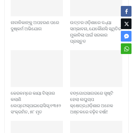
ନାବାଳିକାଙ୍କୁ ଅପହରଣ ପରେ
ଉତ୍ତର ଓଡ଼ିଶାରେ ବନ୍ୟା
ଦୁଷ୍କର୍ମ ଅଭିଯୋଗ
ସମ୍ଭାବନା, ଯେକୌଣସି ସ୍ଥିତିର
ମୁକାବିଲା ପାଇଁ ସରକାର
ପ୍ରସ୍ତୁତ
କେରଳମ୍‌ରେ କାୟା ବିସ୍ତାର
ବଙ୍ଗୋପସାଗରରେ ସୃଷ୍ଟି
କଲାଣି
ହେଲା ଲଘୁଚାପ
ଲେପ୍ଟୋସ୍ପାଇରୋସିସ୍;୧୩୫୨
କ୍ଷେତ୍ର,ଓଡ଼ିଶାର ଅନେକ
ସଂକ୍ରମିତ, ୫୮ ମୃତ
ଅଞ୍ଚଳରେ ବଢ଼ିବ ବର୍ଷା!