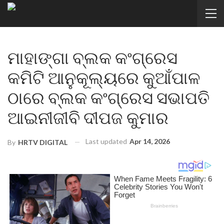
ମାହାଙ୍ଗା ବ୍ଲକ କଂଗ୍ରେସ
କମିଟି ଆନୁକୂଲ୍ୟରେ କୁଆଁପାଳ
ଠାରେ ବ୍ଲକ କଂଗ୍ରେସ ସଭାପତି
ଆଇନୀଜୀବି ଦୀପଜ କୁମାର
Last updated
Apr 14, 2026
By
HRTV DIGITAL