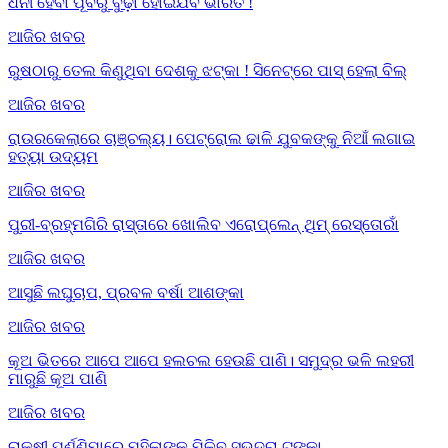
ଧନୀ ହେବା ପୂର୍ବରୁ ବୁଢ଼ା ହୋଇଯିବ ଭାରତ !
ଆଜିର ଖବର
ରୁଷଠାରୁ ତେଲ କିଣୁଥିବା ଦେଶକୁ ଝଟ୍‌କା ! ସିନେଟ୍‌ରେ ପାସ୍ ହେଲା ବିଲ୍
ଆଜିର ଖବର
ରାଉରକେଲାରେ ଚାଞ୍ଚଲ୍ୟ। ପେଟ୍ରୋଲ ଢାଳି ଯୁବକଙ୍କୁ ନିଆଁ ଲଗାଇ
ହତ୍ୟା ଉଦ୍ୟମ
ଆଜିର ଖବର
ପୁରୀ-ବ୍ରହ୍ମଗିରି ରାସ୍ତାରେ ଖୋଲିବ ଏରୋପ୍ଲେନ୍‌ ଥିମ୍‌ ରେସ୍ତୋରାଁ
ଆଜିର ଖବର
ଆସୁଛି ଲଘୁଚାପ, ପ୍ରବଳ ବର୍ଷା ଆଶଙ୍କା
ଆଜିର ଖବର
କୂଅ ଭିତରେ ଆପେ ଆପେ ହଲଚଲ ହେଉଛି ପାଣି। ସମୁଦ୍ର ଭଳି ଲହରୀ
ମାରୁଛି କୂଅ ପାଣି
ଆଜିର ଖବର
ରାକ୍ଷୀ ପୂର୍ଣ୍ଣିମାରେ ମହିଳାଙ୍କୁ ମିଳିବ ସୁଭଦ୍ରା ଟଙ୍କା