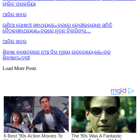
ଚାଲିବ ପ୍ରକ୍ରିୟା
ଆଜିର ଖବର
ଗଣିଆ ଗୋଷ୍ଠୀ ସ୍ଵାଥ୍ୟକେନ୍ଦ୍ରରେ ରୋଗୀକଲ୍ୟାଣ ସମିତି
ବୈଠକସ୍ଵାଥ୍ୟକେନ୍ଦ୍ରରେ ନୂତନ ବିଲଡିଙ୍ଗ…
ଆଜିର ଖବର
ଶିକ୍ଷା କ୍ଷେତ୍ରରେ ନୂଆ ଦିଗ ମୁଖ୍ୟ ଉଦ୍ଦେଶ୍ୟ-କେନ୍ଦ୍ର
ଶିକ୍ଷାମନ୍ତ୍ରୀ
Load More Posts