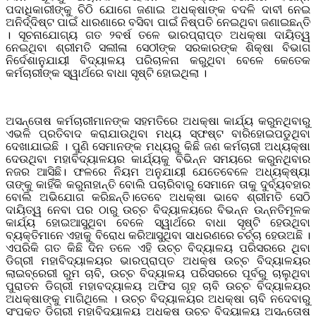
ପଦାଧିକାରୀଙ୍କୁ ଚିଠି ଯୋଗେ ଜଣାଇ ଅଧକ୍ଷାଙ୍କ ବଦଳି ଦାବୀ ନେଇ
ଅନିର୍ଦ୍ଦିଷ୍ଟ ପାଇଁ ଧାରଣାରେ ବସିବା ପାଇଁ ନିଷ୍ପତି ନେଇଥିବା ଜଣାଇଛନ୍ତି
। ସୂଚନାଯୋଗ୍ୟ ଗତ ୨ବର୍ଷ ତଳେ ଭାରପ୍ରାପ୍ତ ଅଧକ୍ଷା ଦାୟିତ୍ୱ
ନେଇଥିବା ଶ୍ରୀମତି ସଲୀଳା ସେଠୀଙ୍କ ସରକାରଙ୍କ ଶିକ୍ଷା ବିଭାଗ
ନିର୍ଦେଶାନୁଯାୟୀ ବିଦ୍ୟାଳୟ ପରିଚାଳନା କରୁଥିବା ବେଳେ କେତେକ
କର୍ମଚାରୀଙ୍କ ସ୍ୱାର୍ଥରେ ବାଧା ସୃଷ୍ଟି ହୋଇଥିଲା ।
ଅସନ୍ତୋଷ କର୍ମଚାରୀମାନଙ୍କ ସହମତିରେ ଅଧକ୍ଷା କାର୍ଯ୍ୟ କରୁନଥିବାରୁ
ଏଭଳି ପ୍ରତିବାଦ କରାଯାଉଥିବା ମଧ୍ୟ ସ୍ଫଷ୍ଟ ବାରିହୋଇପଡୁଥିବା
ଦେଖାଯାଇଛି । ପୁଣି ସେମାନଙ୍କ ମଧ୍ୟରୁ କିଛି ଜଣ କର୍ମଚାରୀ ଅଧ୍ୟକ୍ଷା
ଦେଉଥିବା ମହାବିଦ୍ୟାଳୟର କାର୍ଯ୍ୟକୁ ବିଭିନ୍ନ ସମୟରେ କରୁନଥିବାର
ନଜର ଆସିଛି। ଫଳରେ ନିୟମ ଅନୁଯାୟୀ ଯେତେବେଳେ ଅଧ୍ୟକ୍ଷ୍ୟା
ତାଙ୍କୁ କାହିଁକି କରୁନାହାନ୍ତି ବୋଲି ପଚାରିବାରୁ ସେମାନେ ତାକୁ ଦୁର୍ବ୍ୟବହାର
ବୋଲି ଅଭିଯୋଗ କରିଛନ୍ତି।ତେବେ ଅଧକ୍ଷା ଭାବେ ଶ୍ରୀମତି ସେଠି
ଦାୟିତ୍ୱ ନେବା ପର ଠାରୁ ଉଚ୍ଚ ବିଦ୍ୟାଳୟରେ ବିଭନ୍ନ ଉନ୍ନତିମୂଳକ
କାର୍ଯ୍ୟ ହୋଇଆସୁଥିବା ବେଳେ ସ୍ୱାର୍ଥରେ ବାଧା ସୃଷ୍ଟି ହେଉଥିବା
ବ୍ୟକ୍ତିମାନେ ଏହାକୁ ବିରୋଧ କରିଆସୁଥିବା ସାଧରଣରେ ଚର୍ଚ୍ଚା ହେଉଅଛି ।
ଏପରିକି ଗତ କିଛି ଦିନ ତଳେ ଏହି ଉଚ୍ଚ ବିଦ୍ୟାଳୟ ପରିସରରେ ଥିବା
ଡିଗ୍ରୀ ମହାବିଦ୍ୟାଳୟର ଭାରପ୍ରାପ୍ତ ଅଧକ୍ଷ ଉଚ୍ଚ ବିଦ୍ୟାଳୟର
ଲାଇବ୍ରେରୀ ରୁମ ଚାବି, ଉଚ୍ଚ ବିଦ୍ୟାଳୟ ପରିସରରେ ପୂର୍ବରୁ ଚାଲୁଥିବା
ପୁରାତନ ଡିଗ୍ରୀ ମହାବଦ୍ୟାଳୟ ଅଫିସ ଗୃହ ଚାବି ଉଚ୍ଚ ବିଦ୍ୟାଳୟର
ଅଧକ୍ଷାଙ୍କୁ ମାଗିଥିଲେ । ଉଚ୍ଚ ବିଦ୍ୟାଳୟର ଅଧକ୍ଷା ଚାବି ନଦେବାରୁ
ସଂପୃକ୍ତ ଡିଗ୍ରୀ ମହାବିଦ୍ୟାଳୟ ଅଧକ୍ଷ ଉଚ୍ଚ ବିଦ୍ୟାଳୟ ଅସନ୍ତୋଷ