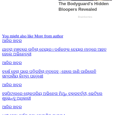
You might also like
More from author
ଆଜିର ଖବର
ଯାତ୍ରା ମଞ୍ଚରେ ଉଡ଼ିଲା ଚେୟାର। ଦର୍ଶକଙ୍କ ଚେୟାର ମାଡ଼ରେ ଆହତ
ହେଲେ ଅଭିନେତ୍ରୀ
ଆଜିର ଖବର
ବର୍ଷେ ହେଲା ଘରେ ପଡ଼ିରହିଲା ମୃତଦେହ ; ହେଲେ ଜାଣି ପାରିଲେନି
ସମ୍ପର୍କୀୟ କିମ୍ବା ପଡ଼ୋଶୀ
ଆଜିର ଖବର
ହସ୍ପିଟାଲରେ ଲୋକପ୍ରିୟ ଅଭିନେତା ମିଥୁନ୍ ଚକ୍ରବର୍ତ୍ତୀ, ଭେଟିଲେ
ଶୁଭେନ୍ଦୁ ଅଧିକାରୀ
ଆଜିର ଖବର