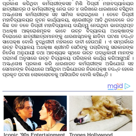
ପ୍ରକାଶ କରିଥିବା କର୍ମଚାରୀଙ୍କସହ ମିଶି ଡିଗ୍ରୀ ମହାବଦ୍ୟାଳୟର
ଛାତ୍ରୀଛାତ୍ର ଓ କର୍ମଚାରୀଙ୍କୁ ନେଇ ଗତ ୪ ତାରିଖରେ ଧାରଣାରେ ବସିଥିବା
ଅସନ୍ତୋଷ କର୍ମଚାରୀଙ୍କ ସହ ସାମିଲ କରାଇଥିଲେ । ତେବେ ଡିଗ୍ରୀ
ମହାବିଦ୍ୟାଳୟର ନୂତନ କାର୍ଯ୍ୟାଳୟ, ଶ୍ରେଣୀଗୃହ ଆଦି ଥିବାବେଳେ ଗତ
କିଛ ଦନ ତଳେ ଡିଗ୍ରୀ ମହାବିଦ୍ୟାଳୟ ଦାୟିତ୍ୱ ନେଇଥିବା ଭାରପ୍ରାପ୍ତ
ଅଧକ୍ଷ ଆକ୍ରୋଶମୂଳକ ଭାବେ ଉଚ୍ଚ ବିଦ୍ୟାଳୟ ଅଧକ୍ଷାଙ୍କ
ବିରୋଧରେ ଛାତ୍ରୀଛାତ୍ରମାନଙ୍କୁ ଧାରଣାସ୍ଥଳକୁ ଛାଡିବା ଘଟଣା ତଦନ୍ତ
ସାପେକ୍ଷ ବୋଲି ବୁଦ୍ଧିଜୀବୀ ମହଲରେ ଦାବୀ ହେଉଅଛି । ଏ ସମ୍ପର୍କରେ
ଉଚ୍ଚ ବିଦ୍ୟାଳୟ ଅଧକ୍ଷା ଶ୍ରୀମତି ସେଠିଙ୍କୁ ପଚାରିବାରୁ ସରକାରଙ୍କ
ନିର୍ଦେଶ ଅନୁଯାୟୀ ତଥା ଆବଶ୍ୟକ ସ୍ଥଳେ ଉଚ୍ଚ ପଦାଧିକାରୀ ମାନଙ୍କ
ପରାମର୍ଶ ଅନୁସାରେ ଉଚ୍ଚ ବିଦ୍ୟାଳୟ ପରିଚାଳନା କାର୍ଯ୍ୟ କରିଆସୁଅଛି ।
ଅସନ୍ତୋଷ ପ୍ରକାଶ କରି ଧାରଣାରତ କର୍ମଚାରୀଙ୍କ ଅଭିଯୋଗ ସହ
ସେମାନଙ୍କ ବିରୋଧରେ ଆସିଥିବା ଅଭିଯୋଗର ନିରପେକ୍ଷ ତଦନ୍ତ ହେଲେ
ପ୍ରକୃତ ଘଟଣା ଲୋକଲୋଚନକୁ ଆସିପାରିବ ବୋଲି କହିଛନ୍ତି ।