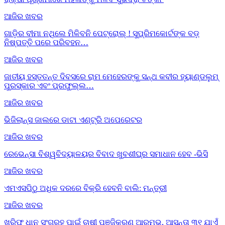
ଆଜିର ଖବର
ଗାଡ଼ିର ବୀମା ନଥିଲେ ମିଳିବନି ପେଟ୍ରୋଲ୍ ! ସୁପ୍ରିମକୋର୍ଟଙ୍କ ବଡ଼
ନିଷ୍ପତ୍ତି ପରେ ପରିବହନ…
ଆଜିର ଖବର
ଜାତୀୟ ହସ୍ତତନ୍ତ ଦିବସରେ ରାମ ମେହେରଙ୍କୁ ସନ୍ଥ କବୀର ହ୍ୟାଣ୍ଡଲୁମ୍
ପୁରସ୍କାର ଏବଂ ପ୍ରଫୁଲ୍ଲ…
ଆଜିର ଖବର
ଭିଜିଲାନ୍ସ ଜାଲରେ ଡାଟା ଏଣ୍ଟ୍ରି ଅପେରେଟର
ଆଜିର ଖବର
ରେଭେନ୍ସା ବିଶ୍ୱବିଦ୍ୟାଳୟର ବିବାଦ ଖୁବଶୀଘ୍ର ସମାଧାନ ହେବ -ଭିସି
ଆଜିର ଖବର
ଏମଏସପିଠୁ ଅଧିକ ଦରରେ ବିକ୍ରି ହେବନି ବାଲି: ମନ୍ତ୍ରୀ
ଆଜିର ଖବର
ଖରିଫ ଧାନ ସଂଗ୍ରହ ପାଇଁ ଚାଷୀ ପଞ୍ଜିକରଣ ଆରମ୍ଭ, ଆସନ୍ତା ୩୧ ଯାଏଁ