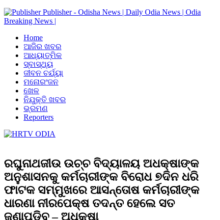
Publisher - Odisha News | Daily Odia News | Odia
Breaking News |
Home
ଆଜିର ଖବର
ଆଧ୍ୟାତ୍ମିକ
ସ୍ବାସ୍ଥ୍ୟ
ଜୀବନ ଚର୍ଯ୍ୟା
ମନୋରଂଜନ
ଖେଳ
ନିଯୁକ୍ତି ଖବର
ଭ୍ରମଣ
Reporters
ରଘୁନାଥଜୀଉ ଉଚ୍ଚ ବିଦ୍ୟାଳୟ ଅଧକ୍ଷାଙ୍କ
ଅନୁଶାସନକୁ କର୍ମଚାରୀଙ୍କ ବିରୋଧ ୭ଦିନ ଧରି
ଫାଟକ ସମ୍ମୁଖରେ ଆସନ୍ତୋଷ କର୍ମଚାରୀଙ୍କ
ଧାରଣା ନୀରପେକ୍ଷ ତଦନ୍ତ ହେଲେ ସତ
ଜଣାପଡିବ – ଅଧକ୍ଷା