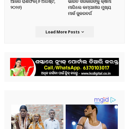
ଆଜିର ରାଶିଫଳ(୬ ଅଗଷ୍ଟ,
ଭାରତ ସରକାରଙ୍କୁ କ୍ଷମା
୨୦୨୬)
ମାଗିଲେ କମ୍ପାନୀର ମୁଖ୍ୟ
ମାର୍କ ଜୁକରବର୍ଗ
Load More Posts