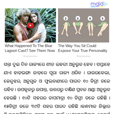
ଆସନ୍ତା ଦୁଇ ଦିନ ରାଜ୍ୟରେ ଶୀତ ଲହରୀ ଅନୁଭୂତ ହେବ । ସପ୍ତାହେ
ଯାଏ ହାଡ଼ଭଙ୍ଗା ଜାଡ଼ରେ ପୂରା ରାଜ୍ୟ ଥରିବ । ରାଉରକେଲା,
କେନ୍ଦୁଝର, ଅନୁଗୁଳ ଓ ଫୁଲବାଣୀରେ ପାରଦ ୧୦ ଡିଗ୍ରୀ ତଳେ
ରହିବ । ଉପକୂଳରୁ ଉପାନ୍ତ, ଉତ୍ତରରୁ ଦକ୍ଷିଣ ପ୍ରବଳ ଥଣ୍ଡା ଅନୁଭୂତ
ହେଉଛି । ୧୦ଟି ସହରର ତାପମାତ୍ରା ୧୦ ଡିଗ୍ରୀ ତଳେ ରହିଛି ।
୧୫ଡିଗ୍ରୀ ତଳେ ୩୯ଟି ସହର ପାରଦ ରହିଛି ।କନ୍ଧମାଳ ଜିଲ୍ଲାର