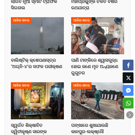
ଲାଗିବ ନୂଆ ସ୍ମାର୍ଟ ଟ୍ରାଫିକ
ମହାପ୍ରଭୁଙ୍କ ଚଳିତ ବର୍ଷର
ସିଗନାଲ
ରଥଯାତ୍ରା
ଆଜିର ଖବର
ଆଜିର ଖବର
ବାଲିଷ୍ଟିକ୍ କ୍ଷେପଣାସ୍ତ୍ର
ପାଣି ଟାଙ୍କିରେ ଶ୍ୱାସରୁଦ୍ଧ
‘ଅଗ୍ନି-୪’ର ସଫଳ ପରୀକ୍ଷଣ
ହୋଇ ଜଣେ ମୃତ ଅନ୍ୟଜଣେ
ଗୁରୁତର
ଆଜିର ଖବର
ଆଜିର ଖବର
ସ୍ୱର୍ଗତ ଶିକ୍ଷାବିତ
ପଙ୍ଖାରେ ଶୁଖାଯାଉଛି
ଦ୍ୱିତୀକୃଷ୍ଣ ସାରଙ୍କ
କାନପୁର-ଲକ୍ଷ୍ନୌ