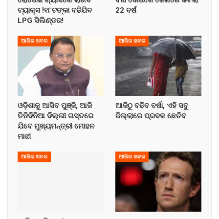
ଟ୍ୟାକ୍ସ !୧୮ଟଙ୍କା ବଢିଯିବ
22 ବର୍ଷ
LPG ସିଲିଣ୍ଡର!
ଆଜିର ଖବର
ଆଜିର ଖବର
ଓଡ଼ିଶାକୁ ଆସିବ ପୁଞ୍ଜି, ଆଜି
ଆଜିଠୁ ବଢିବ ବର୍ଷା, ଏହି ସବୁ
ତିନିଦିନିଆ ଦିଲ୍ଲୀ ଗସ୍ତରେ
ଜିଲ୍ଲାରେ ପ୍ରବଳ ଛେଚିବ
ଯିବେ ମୁଖ୍ୟମନ୍ତ୍ରୀ ମୋହନ
ମାଝୀ
ଆଜିର ଖବର
ଆଜିର ଖବର