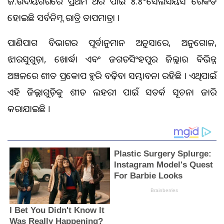
ଜି.ଉଦୟଗିରିରେ ପ୍ରଥମ ଥର ପାଇଁ ୪.୪°ସେଲସିୟସ ରେକର୍ଡ
ହୋଇଛି ସର୍ବନିମ୍ନ ରାତ୍ରି ତାପମାତ୍ରା ।
ପାଣିପାଗ ବିଭାଗର ପୂର୍ବାନୁମାନ ଅନୁସାରେ, ଅନୁଗୋଳ,
ଝାରସୁଗୁଡ଼ା, ଖୋର୍ଦ୍ଧା ଏବଂ ଜଗତସିଂହପୁର ଜିଲ୍ଲାର ବିଭିନ୍ନ
ଅଞ୍ଚଳରେ ଶୀତ ପ୍ରକୋପ ଆହୁରି ବଢ଼ିବା ସମ୍ଭାବନା ରହିଛି । ଏଥିପାଇଁ
ଏହି ଜିଲ୍ଲାଗୁଡ଼ିକୁ ଶୀତ ଲହରୀ ପାଇଁ ସତର୍କ ସୂଚନା ଜାରି
କରାଯାଇଛି ।