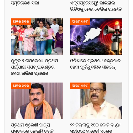
ସ୍ମୃତିଚାରଣ ସଭା
ଏକ୍ସପ୍ରେସୱେ! ଭାଇରାଲ
ଭିଡିଓକୁ ନେଇ ତେଜିଲା ରାଜନୀତି
ଆଜିର ଖବର
ଆଜିର ଖବର
ଯୁକ୍ତ ୨ ନାମଲେଖା: ପ୍ରଥମ
ଓଡ଼ିଶାରେ ପ୍ରଥମ ! ବଜ୍ରପାତ
ପର୍ଯ୍ୟାୟ ସ୍ପଟ୍ ରାଉଣ୍ଡର
ହେବା ପୂର୍ବରୁ ବାଜିବ ସାଇରନ୍
ମେଧା ତାଲିକା ପ୍ରକାଶ
ଆଜିର ଖବର
ଆଜିର ଖବର
ପ୍ରଥମ ଶ୍ରେଣୀ ପାଠ୍ୟ
୨୨ ଜିଲ୍ଲାକୁ ୧୧୦ କୋଟି ବନ୍ୟା
ପୁସ୍ତକରେ ହୋଇନି ତ୍ରୁଟି:
ସହାୟତା: ମନ୍ତ୍ରୀ ସୁରେଶ