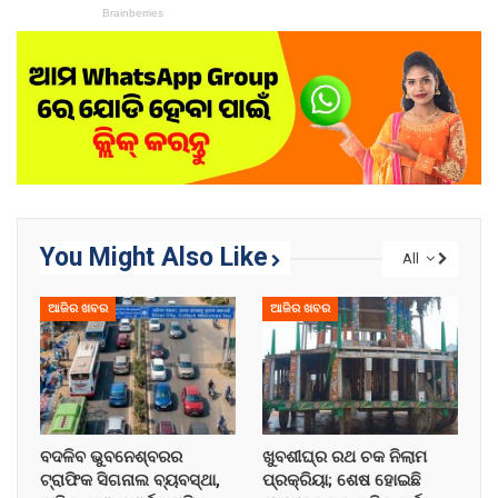
You Might Also Like
All
ଆଜିର ଖବର
ଆଜିର ଖବର
ବଦଳିବ ଭୁବନେଶ୍ବରର
ଖୁବଶୀଘ୍ର ରଥ ଚକ ନିଲାମ
ଟ୍ରାଫିକ ସିଗନାଲ ବ୍ୟବସ୍ଥା,
ପ୍ରକ୍ରିୟା; ଶେଷ ହୋଇଛି