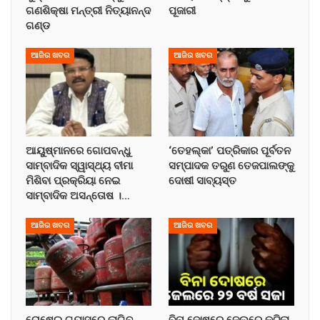
ଗଣଶିକ୍ଷା ମନ୍ତ୍ରୀ ନିତ୍ୟାନନ୍ଦ
ପୂଜାରୀ
ଗଣ୍ଡ
ଆଜିର ଖବର
ଆଜିର ଖବର
ଆୟୁଷ୍ମାନରେ ଗୋପବନ୍ଧୁ
‘ତେହଲ୍‌କା’ ପତ୍ରିକାର ପୂର୍ବତନ
ସାମ୍ବାଦିକ ସ୍ୱାସ୍ଥ୍ୟ ବୀମା
ସମ୍ପାଦକ ତରୁଣ ତେଜପାଲଙ୍କୁ
ମିଶିବା ପ୍ରକ୍ରିୟା ନେଇ
ଦୋଷୀ ସାବ୍ୟସ୍ତ
ସାମ୍ବାଦିକ ଅସନ୍ତୋଷ ।…
ଆଜିର ଖବର
ଆଜିର ଖବର
ରୋଷେଇ ଗ୍ୟାସରେ ଲାଗିବ
ବିନା ଦୋଷରେ ଜେଲରେ କଟିଲା