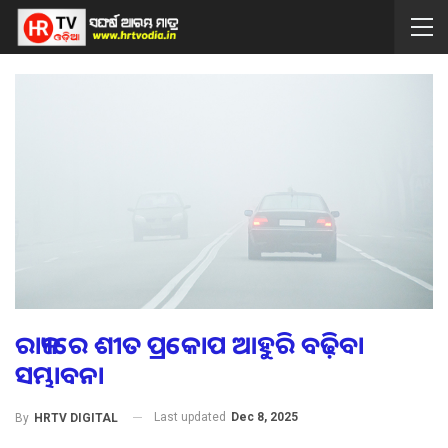
ରାଜ୍ୟରେ ଶୀତ ପ୍ରକୋପ ଆହୁରି ବଢ଼ିବା
ସମ୍ଭାବନା
Last updated
Dec 8, 2025
By
HRTV DIGITAL